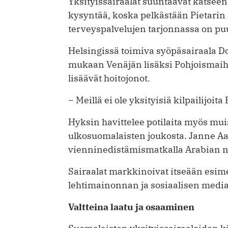
Yksityissairaalat suuntaavat katseens
kysyntää, koska pelkästään Pietarin 
terveyspalvelujen tarjonnassa on puu
Helsingissä toimiva syöpäsairaala ­D
mukaan Venäjän lisäksi Pohjoismaihi
lisäävät hoitojonot.
− Meillä ei ole yksityisiä kilpailijoit
Hyksin havittelee potilaita myös mui
ulkosuomalaisten joukosta. Janne A
vienninedistämismatkalla Arabian 
Sairaalat markkinoivat itseään esime
lehtimainonnan ja sosiaalisen media
Valtteina laatu ja osaaminen