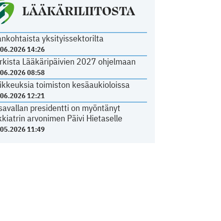
LÄÄKÄRILIITOSTA
ankohtaista yksityissektorilta
.06.2026 14:26
rkista Lääkäripäivien 2027 ohjelmaan
.06.2026 08:58
ikkeuksia toimiston kesäaukioloissa
.06.2026 12:21
savallan presidentti on myöntänyt
kkiatrin arvonimen Päivi Hietaselle
.05.2026 11:49