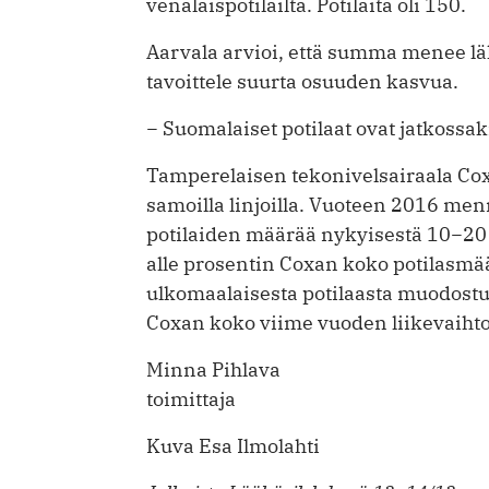
venäläispotilailta. Potilaita oli 150.
Aarvala arvioi, että summa menee ­lä
tavoittele suurta osuuden kasvua.
− Suomalaiset potilaat ovat jatkossak
Tamperelaisen tekonivelsairaala ­Co
samoilla linjoilla. Vuoteen 2016 me
potilaiden määrää nykyisestä 10−20 
alle prosentin ­Coxan koko ­potilasmä
ulkomaalaisesta potilaasta muodostui
Coxan koko viime vuoden liikevaihto 
Minna Pihlava
toimittaja
Kuva Esa Ilmolahti