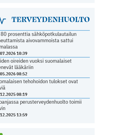
TERVEYDENHUOLTO
i 80 prosenttia sähköpotkulautailun
heuttamista aivovammoista sattui
malassa
.07.2026 10:39
iden oireiden vuoksi suomalaiset
nevät lääkäriin
.05.2026 08:52
omalaisen tehohoidon tulokset ovat
viä
.12.2025 08:19
panjassa perusterveydenhuolto toimii
vin
.12.2025 13:59