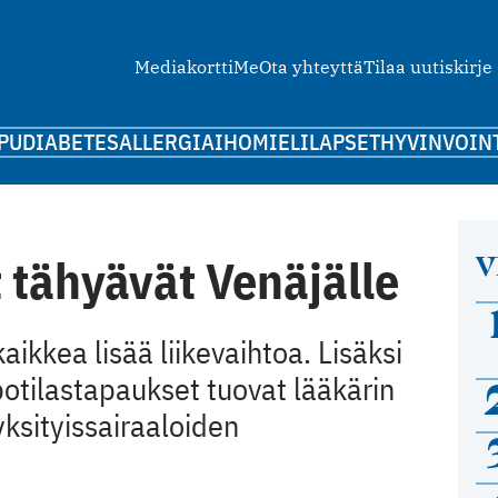
Mediakortti
Me
Ota yhteyttä
Tilaa uutiskirje
PU
DIABETES
ALLERGIA
IHO
MIELI
LAPSET
HYVINVOIN
V
t tähyävät Venäjälle
ikkea lisää liikevaihtoa. Lisäksi
 potilastapaukset tuovat lääkärin
yksityissairaaloiden