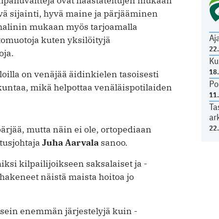
lpailuvaltteja ovat haastateltujen mukaan
ä sijainti, hyvä maine ja pärjääminen
chalinin mukaan myös tarjoamalla
Aj
tomuotoja kuten yksilöityjä
22
oja.
Ku
18
aloilla on venäjää äidinkielen tasoisesti
Po
kuntaa, mikä helpottaa venäläispotilaiden
11
Ta
ar
22
ärjää, mutta näin ei ole, ortopediaan
tusjohtaja
Juha Aarvala
sanoo.
ksi kilpailijoikseen saksalaiset ja ­
t ­hakeneet näistä maista hoitoa jo
usein enemmän järjestelyjä kuin ­