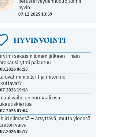
perusterveydenhuolto toimii
hyvin
07.12.2025 13:59
HYVINVOINTI
irytmi sekaisin loman jälkeen – näin
orokausirytmi palautuu
.08.2026 06:13
tä ovat minipillerit ja miten ne
ikuttavat?
.07.2026 19:16
teaalivaihe on normaali osa
ukautiskiertoa
.07.2026 07:04
ohiiri silmässä – ärsyttävä, mutta yleensä
araton vaiva
.07.2026 08:17