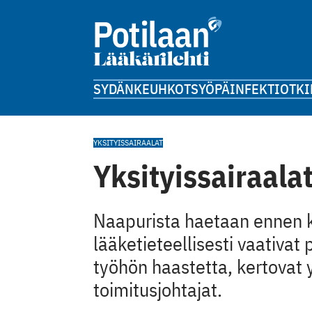
SYDÄN
KEUHKOT
SYÖPÄ
INFEKTIOT
KI
YKSITYISSAIRAALAT
Yksityissairaala
Naapurista haetaan ennen ka
lääketieteellisesti vaativat
työhön haastetta, kertovat 
toimitusjohtajat.