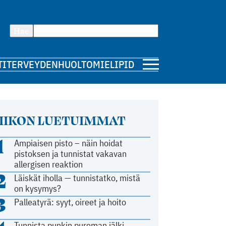
Hae
TI
TERVEYDENHUOLTO
MIELIPIDE
IIKON LUETUIMMAT
1
Ampiaisen pisto – näin hoidat
pistoksen ja tunnistat vakavan
allergisen reaktion
2
Läiskät iholla — tunnistatko, mistä
on kysymys?
3
Palleatyrä: syyt, oireet ja hoito
Tunnista punkin pureman jälki