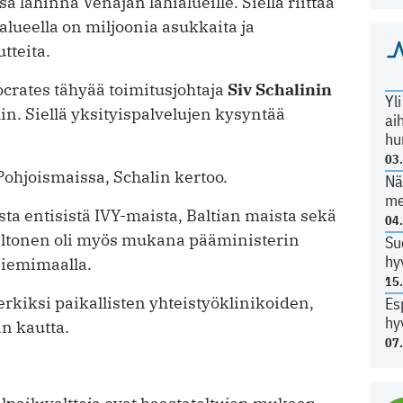
a lähinnä Venäjän lähialueille. Siellä riittää
alueella on miljoonia asukkaita ja
tteita.
ocrates tähyää toimitusjohtaja
Siv Schalinin
Yl
n. Siellä yksityispalvelujen kysyntää
ai
hu
03
a Pohjoismaissa, Schalin kertoo.
Nä
me
sta entisistä IVY-maista, Baltian maista sekä
04
altonen oli myös mukana pääministerin
Su
hy
niemimaalla.
15
rkiksi paikallisten yhteistyöklinikoiden,
Es
hy
n kautta.
07