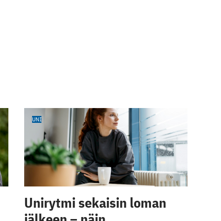
UNI
Unirytmi sekaisin loman
jälkeen – näin