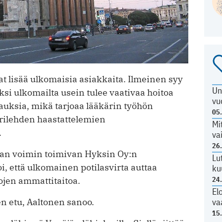
at lisää ulkomaisia ­asiakkaita. Ilmeinen syy
Un
si ulkomailta usein tulee vaativaa hoitoa
vu
apauksia, mikä tarjoaa lääkärin työhön
05
ärilehden haastattelemien
Mi
.
va
26
an voimin toimivan ­Hyksin Oy:n
Lu
i, että ulkomainen potilasvirta auttaa
ku
ojen ammattitaitoa.
24
El
n etu, Aaltonen sanoo.
va
15