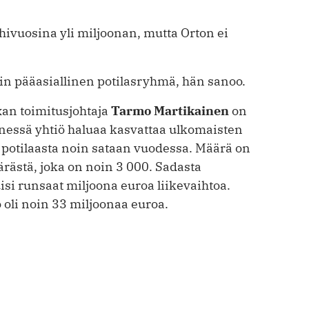
hivuosina yli miljoonan, mutta Orton ei
in pääasiallinen potilasryhmä, hän ­sanoo.
xan toimitusjohtaja
Tarmo Marti­kainen
on
nnessä yhtiö haluaa kasvattaa ulkomaisten
potilaasta noin sataan vuodessa. Määrä on
ärästä, joka on noin 3 000. Sadasta
si runsaat miljoona euroa liikevaihtoa.
oli noin 33 miljoonaa euroa.