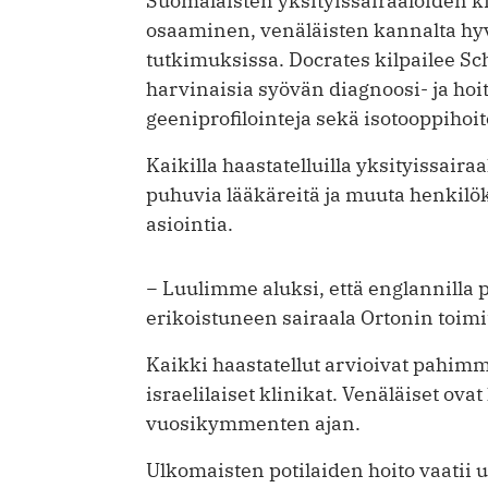
Suomalaisten yksityissairaaloiden ki
osaaminen, venäläisten kannalta hyv
tutkimuksissa. Docrates kilpailee S
harvinaisia syövän diagnoosi- ja hoi
geeniprofilointeja sekä isotooppihoit
Kaikilla haastatelluilla yksityissaira
puhuvia lääkäreitä ja muuta henkilö
asiointia.
− Luulimme aluksi, että englannilla p
erikoistuneen sairaala Ortonin toimi
Kaikki haastatellut arvioivat pahimmi
israelilaiset klinikat. Venäläiset ova
vuosikymmenten ajan.
Ulkomaisten potilaiden hoito vaatii 