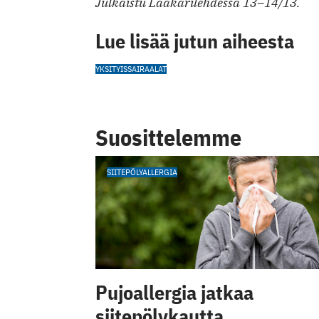
Julkaistu Lääkärilehdessä 13–14/13.
Lue lisää jutun aiheesta
YKSITYISSAIRAALAT
Suosittelemme
SIITEPÖLYALLERGIA
Pujoallergia jatkaa
siitepölykautta