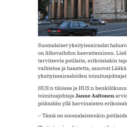
Suomalaiset yksityissairaalat ­haluav
on liikevaihdon kasvattaminen. Lisäk
tarvitsevia potilaita, erikoisiakin t
vaihtelua ja haastetta, sanovat Lääk
yksityissairaaloiden toimitusjohtajat
HUS:n tiloissa ja HUS:n henkilökunn
toimitusjohtaja
Janne Aaltonen
arvio
pitämään yllä harvinaisten erikoisal
– Tämä on suomalaistenkin potilaide