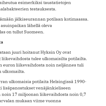
­aiheutua esimerkiksi taustatietojen
aalabakteerien testauksesta.
estämään jälkiseurannan potilaan kotimaassa.
 asuinpaikan lähellä oleva
las on tullut Suomeen.
ta
staan juuri hoitanut Hyksin Oy ovat
 liikevaihdosta tulee ulkomaisilta potilailta.
 euron liikevaihdosta noin neljännes tuli
n ulkomailta.
rran ulkomaisia potilaita Helsingissä 1990-
tti lisäpanostukset venäjänkieliseen
 noin 17 miljoonan liikevaihdosta noin 0,7
 Aarvalan mukaan viime vuonna