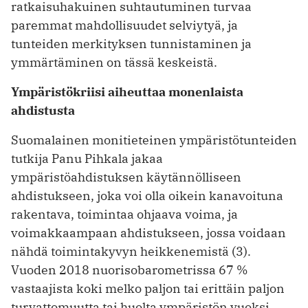
ratkaisuhakuinen suhtautuminen turvaa
paremmat mahdollisuudet selviytyä, ja
tunteiden merkityksen tunnistaminen ja
ymmärtäminen on tässä keskeistä.
Ympäristökriisi aiheuttaa monenlaista
ahdistusta
Suomalainen monitieteinen ympäristötunteiden
tutkija Panu Pihkala jakaa
ympäristöahdistuksen käytännölliseen
ahdistukseen, joka voi olla oikein kanavoituna
rakentava, toimintaa ohjaava voima, ja
voimakkaampaan ahdistukseen, jossa voidaan
nähdä toimintakyvyn heikkenemistä (3).
Vuoden 2018 nuorisobarometrissa 67 %
vastaajista koki melko paljon tai erittäin paljon
turvattomuutta tai huolta ympäristön vuoksi,