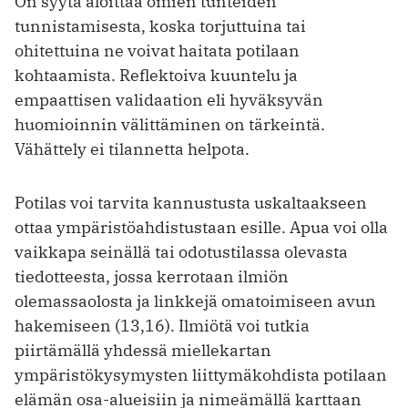
On syytä aloittaa omien tunteiden
tunnistamisesta, koska torjuttuina tai
ohitettuina ne voivat haitata potilaan
kohtaamista. Reflektoiva kuuntelu ja
empaattisen validaation eli hyväksyvän
huomioinnin välittäminen on tärkeintä.
Vähättely ei tilannetta helpota.
Potilas voi tarvita kannustusta uskaltaakseen
ottaa ympäristöahdistustaan esille. Apua voi olla
vaikkapa seinällä tai odotustilassa olevasta
tiedotteesta, jossa kerrotaan ilmiön
olemassaolosta ja linkkejä omatoimiseen avun
hakemiseen (13,16). Ilmiötä voi tutkia
piirtämällä yhdessä miellekartan
ympäristökysymysten liittymäkohdista potilaan
elämän osa-alueisiin ja nimeämällä karttaan