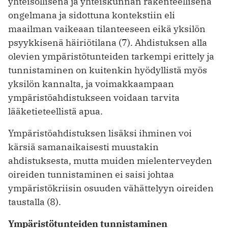
yhteisöllisenä ja yhteiskunnan rakenteellisena
ongelmana ja sidottuna kontekstiin eli
maailman vaikeaan tilanteeseen eikä yksilön
psyykkisenä häiriötilana (7). Ahdistuksen alla
olevien ympäristötunteiden tarkempi erittely ja
tunnistaminen on kuitenkin hyödyllistä myös
yksilön kannalta, ja voimakkaampaan
ympäristöahdistukseen voidaan tarvita
lääketieteellistä apua.
Ympäristöahdistuksen lisäksi ihminen voi
kärsiä samanaikaisesti muustakin
ahdistuksesta, mutta muiden mielenterveyden
oireiden tunnistaminen ei saisi johtaa
ympäristökriisin osuuden vähättelyyn oireiden
taustalla (8).
Ympäristötunteiden tunnistaminen