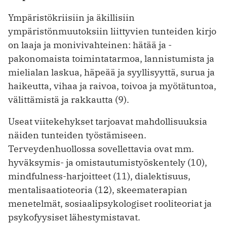
Ympäristökriisiin ja äkillisiin
ympäristönmuutoksiin liittyvien tunteiden kirjo
on laaja ja monivivahteinen: hätää ja ­
pakonomaista toimintatarmoa, lannistumista ja
mielialan laskua, häpeää ja syyllisyyttä, surua ja
haikeutta, vihaa ja raivoa, toivoa ja myötätuntoa,
välittämistä ja rakkautta (9).
Useat viitekehykset tarjoavat mahdollisuuksia
näiden tunteiden työstämiseen.
Terveydenhuollossa sovellettavia ovat mm.
hyväksymis- ja omistautumistyöskentely (10),
mindfulness-harjoitteet (11), dialektisuus,
mentalisaatioteoria (12), skeematera­pian
menetelmät, sosiaalipsykologiset rooliteoriat ja
psykofyysiset lähes­tymistavat.