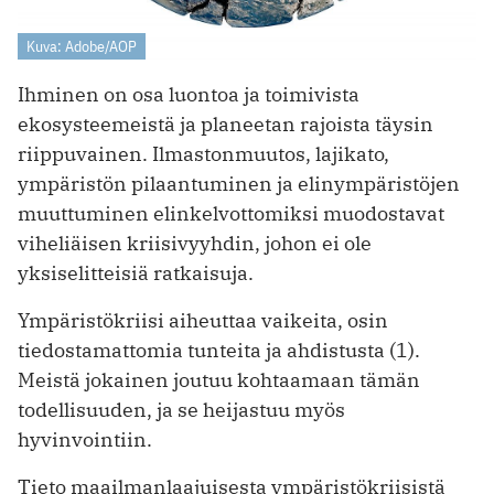
Kuva: Adobe/AOP
Ihminen on osa luontoa ja toimivista
ekosysteemeistä ja planeetan rajoista täysin
riippuvainen. Ilmastonmuutos, lajikato,
ympäristön pilaantuminen ja elinympäristöjen
muuttuminen elinkelvottomiksi muodostavat
viheliäisen kriisivyyhdin, johon ei ole
yksiselitteisiä ratkaisuja.
Ympäristökriisi aiheuttaa vaikeita, osin
tiedostamattomia tunteita ja ahdistusta (1).
Meistä jokainen joutuu kohtaamaan tämän
todellisuuden, ja se heijastuu myös
hyvinvointiin.
Tieto maailmanlaajuisesta ympäristökriisistä