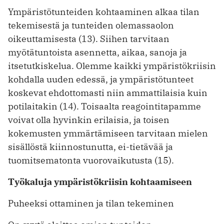
Ympäristötunteiden kohtaaminen ­alkaa ­tilan
tekemisestä ja tunteiden olemassaolon
oikeuttamisesta (13). Siihen tarvitaan
myötätuntoista asennetta, ­aikaa, sanoja ja
itsetutkiskelua. Olemme kaikki ympäristökriisin
kohdalla uuden edessä, ja ympäristötunteet
koskevat ­ehdottomasti niin ammattilaisia kuin
potilaitakin (14). Toisaalta reagointitapamme
voivat olla hyvinkin erilaisia, ja toisen
kokemusten ymmärtämiseen tarvitaan mielen
sisällöstä kiinnostunutta, ei-tietävää ja
tuomitsematonta vuorovaikutusta (15).
Työkaluja ympäristökriisin kohtaamiseen
Puheeksi ottaminen ja tilan tekeminen