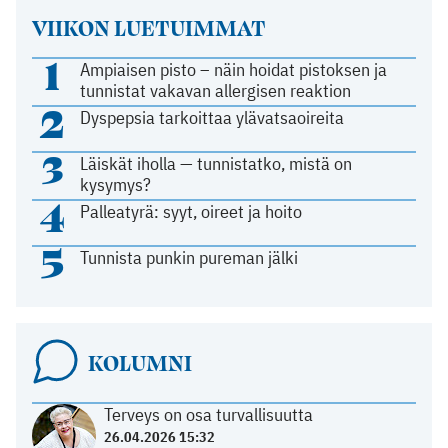
VIIKON LUETUIMMAT
1
Ampiaisen pisto – näin hoidat pistoksen ja
tunnistat vakavan allergisen reaktion
2
Dyspepsia tarkoittaa ylävatsaoireita
3
Läiskät iholla — tunnistatko, mistä on
kysymys?
4
Palleatyrä: syyt, oireet ja hoito
5
Tunnista punkin pureman jälki
KOLUMNI
Terveys on osa turvallisuutta
26.04.2026 15:32