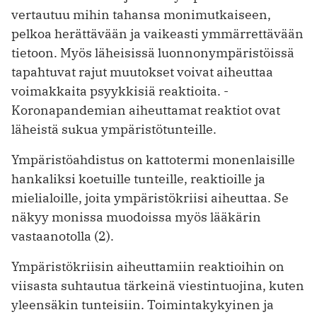
vertautuu mihin tahansa monimutkaiseen,
pelkoa herättävään ja vaikeasti ymmärrettävään
tietoon. Myös ­läheisissä luonnonympäristöissä
tapahtuvat rajut muutokset voivat aiheuttaa
voimakkaita psyykkisiä ­reaktioita. ­
Koronapandemian aiheuttamat reaktiot ovat
läheistä sukua ympäristötunteille.
Ympäristöahdistus on kattotermi monenlaisille
hankaliksi koetuille tunteille, reaktioille ja
mielialoille, joita ympäristökriisi aiheuttaa. Se
näkyy monissa muodoissa myös lääkärin
vastaanotolla (2).
Ympäristökriisin aiheuttamiin reak­tioihin on
viisasta suhtautua tärkeinä viestintuojina, kuten
yleensäkin tunteisiin. Toimintakykyinen ja