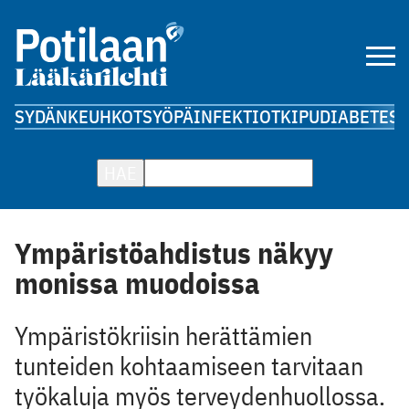
SYDÄN
KEUHKOT
SYÖPÄ
INFEKTIOT
KIPU
DIABETES
A
HAE
Ympäristöahdistus näkyy
monissa muodoissa
Ympäristökriisin herättämien
tunteiden kohtaamiseen tarvitaan
työkaluja myös terveydenhuollossa.