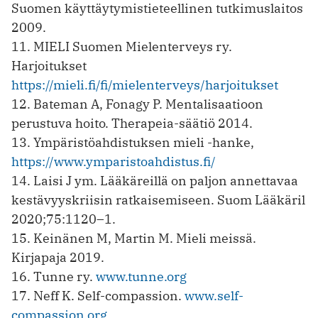
Suomen käyttäytymistieteellinen tutkimuslaitos
2009.
11. MIELI Suomen Mielenterveys ry.
Harjoitukset
https://mieli.fi/fi/mielenterveys/harjoitukset
12. Bateman A, Fonagy P. Mentalisaatioon
perustuva hoito. Therapeia-säätiö 2014.
13. Ympäristöahdistuksen mieli -hanke,
https://www.ymparistoahdistus.fi/
14. Laisi J ym. Lääkäreillä on paljon annettavaa
kestävyyskriisin ratkaisemiseen. Suom Lääkäril
2020;75:1120–1.
15. Keinänen M, Martin M. Mieli meissä.
Kirjapaja 2019.
16. Tunne ry.
www.tunne.org
17. Neff K. Self-compassion.
www.self-
compassion.org