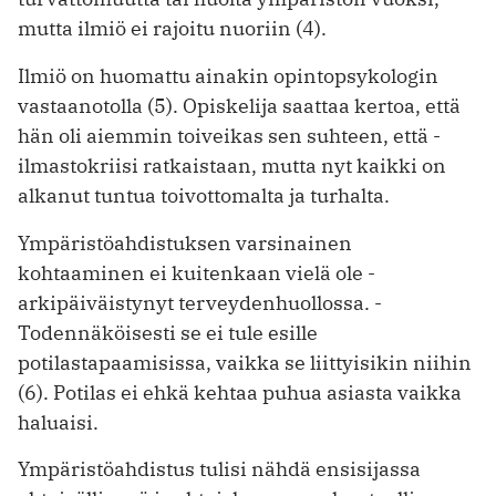
mutta ilmiö ei rajoitu nuoriin (4).
Ilmiö on huomattu ainakin opintopsykologin
vastaanotolla (5). Opiskelija saattaa kertoa, että
hän oli aiemmin toiveikas sen suhteen, että ­
ilmastokriisi ratkaistaan, mutta nyt kaikki on
alkanut tuntua toivottomalta ja turhalta.
Ympäristöahdistuksen varsinainen
kohtaaminen ei kuitenkaan vielä ole ­
arkipäiväistynyt terveydenhuollossa. ­
Todennäköisesti se ei tule esille
potilastapaamisissa, vaikka se liittyisikin niihin
(6). Potilas ei ehkä kehtaa puhua asiasta vaikka
haluaisi.
Ympäristöahdistus tulisi nähdä ensisijassa