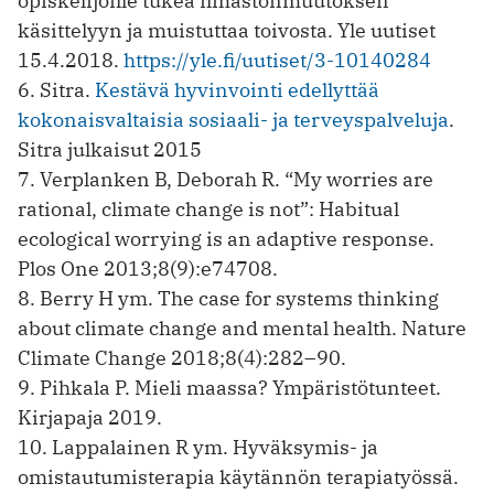
opiskelijoille tukea ilmastonmuutoksen
käsittelyyn ja muistuttaa toivosta. Yle uutiset
15.4.2018.
https://yle.fi/uutiset/3-10140284
6. Sitra.
Kestävä hyvinvointi edellyttää
kokonaisvaltaisia sosiaali- ja terveyspalveluja
.
Sitra julkaisut 2015
7. Verplanken B, Deborah R. “My worries are
rational, climate change is not”: Habitual
ecological worrying is an adaptive response.
Plos One 2013;8(9):e74708.
8. Berry H ym. The case for systems thinking
about climate change and mental health. Nature
Climate Change 2018;8(4):282–90.
9. Pihkala P. Mieli maassa? Ympäristötunteet.
Kirjapaja 2019.
10. Lappalainen R ym. Hyväksymis- ja
omistautumisterapia käytännön terapiatyössä.