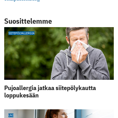
Suosittelemme
SIITEPÖLYALLERGIA
Pujoallergia jatkaa siitepölykautta
loppukesään
UNI