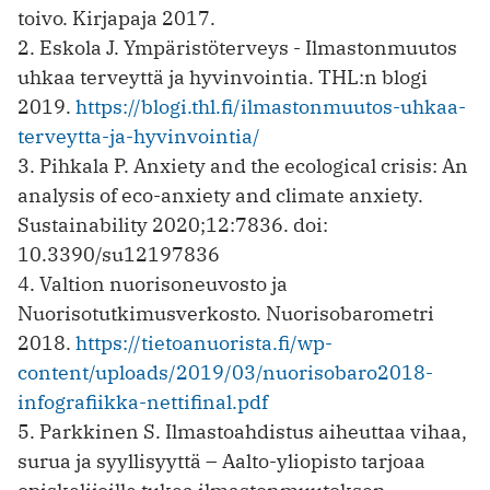
toivo. Kirjapaja 2017.
2. Eskola J. Ympäristöterveys - Ilmastonmuutos
uhkaa terveyttä ja hyvinvointia. THL:n blogi
2019.
https://blogi.thl.fi/ilmastonmuutos-uhkaa-
terveytta-ja-hyvinvointia/
3. Pihkala P. Anxiety and the ecological crisis: An
analysis of eco-anxiety and climate anxiety.
Sustainability 2020;12:7836. doi:
10.3390/su12197836
4. Valtion nuorisoneuvosto ja
Nuorisotutkimusverkosto. Nuorisobarometri
2018.
https://tietoanuorista.fi/wp-
content/uploads/2019/03/nuorisobaro2018-
infografiikka-nettifinal.pdf
5. Parkkinen S. Ilmastoahdistus aiheuttaa vihaa,
surua ja syyllisyyttä – Aalto-yliopisto tarjoaa