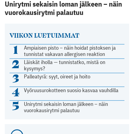
Unirytmi sekaisin loman jälkeen – näin
vuorokausirytmi palautuu
VIIKON LUETUIMMAT
1
Ampiaisen pisto – näin hoidat pistoksen ja
tunnistat vakavan allergisen reaktion
2
Läiskät iholla — tunnistatko, mistä on
kysymys?
3
Palleatyrä: syyt, oireet ja hoito
4
Vyöruusurokotteen suosio kasvaa vauhdilla
5
Unirytmi sekaisin loman jälkeen – näin
vuorokausirytmi palautuu