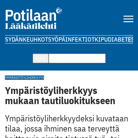
SYDÄN
KEUHKOT
SYÖPÄ
INFEKTIOT
KIPU
DIABETES
A
HAE
YMPÄRISTÖYLIHERKKYYS
Ympäristöyliherkkyys
mukaan tautiluokitukseen
Ympäristöyliherkkyydeksi kuvataan
tilaa, jossa ihminen saa terveyttä