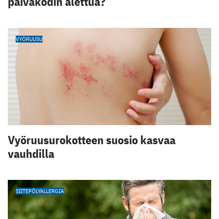
päiväkodin alettua?
VYÖRUUSU
Vyöruusurokotteen suosio kasvaa
vauhdilla
SIITEPÖLYALLERGIA