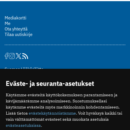
Mediakortti
Me
Ota yhteyttä
Tilaa uutiskirje
Suomen Lääkäriliitto
Mäkelänkatu 2, PL 49
Eväste- ja seuranta-asetukset
00510 Helsinki
puh. (09) 393 091
Käytämme evästeitä käyttökokemuksen parantamiseen ja
toimitus@potilaanlaakarilehti.fi
kävijämäärämme analysoimiseen. Suostumuksellasi
käytämme evästeitä myös markkinoinnin kohdentamiseen.
ISSN 2323-9476
Lisää tietoa
evästekäytännöistämme
. Voit hyväksyä kaikki tai
vain välttämättömät evästeet sekä muokata asetuksia
evästeasetuksissa
.