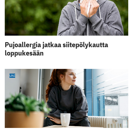
Pujoallergia jatkaa siitepölykautta
loppukesään
UNI