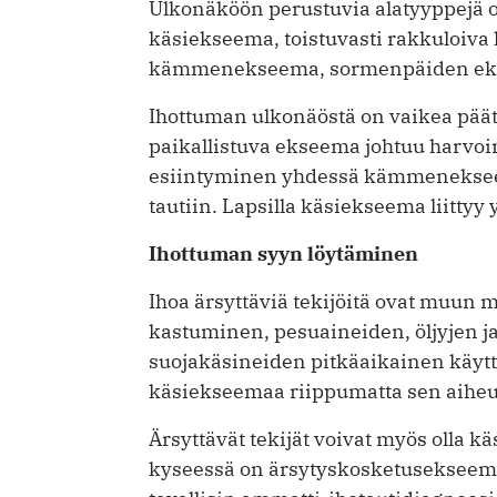
Ulkonäköön perustuvia alatyyppejä 
käsiekseema, toistuvasti rakkuloiva
kämmenekseema, sormenpäiden ekse
Ihottuman ulkonäöstä on vaikea päät
paikallistuva ekseema johtuu harvoin
esiintyminen yhdessä kämmenekseem
tautiin. Lapsilla käsiekseema liitty
Ihottuman syyn löytäminen
Ihoa ärsyttäviä tekijöitä ovat muun 
kastuminen, pesuaineiden, öljyjen ja 
suojakäsineiden pitkäaikainen käyttö
käsiekseemaa riippumatta sen aiheut
Ärsyttävät tekijät voivat myös olla k
kyseessä on ärsytyskosketusekseema