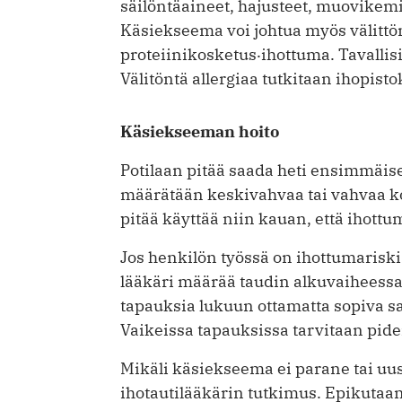
säilöntäaineet, hajusteet, muovikemik
Käsiekseema voi johtua myös välittöm
proteiinikosketus‧ihottuma. Tavallis
Välitöntä allergiaa tutkitaan ihopistok
Käsiekseeman hoito
Potilaan pitää saada heti ensimmäise
määrätään keskivahvaa tai vahvaa kor
pitää käyttää niin kauan, että ihot
Jos henkilön työssä on ihottumariski (
lääkäri määrää taudin alkuvaiheessa 
tapauksia lukuun ottamatta sopiva s
Vaikeissa tapauksissa tarvitaan pi
Mikäli käsiekseema ei parane tai uus
ihotautilääkärin tutkimus. Epikutaa