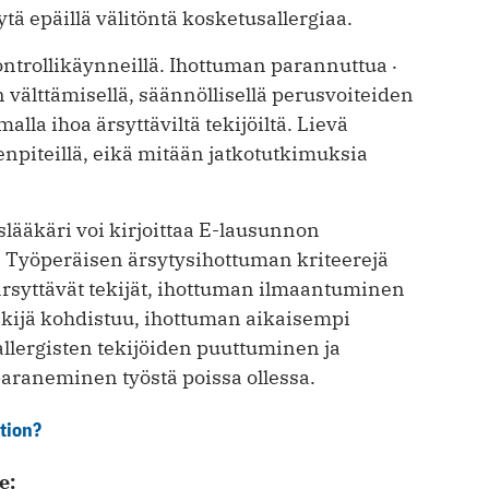
ytä epäillä välitöntä kosketusallergiaa.
trollikäynneillä. Ihottuman parannuttua ‧
 välttämisellä, säännöllisellä perusvoiteiden
alla ihoa ärsyttäviltä tekijöiltä. Lievä
npiteillä, eikä mitään jatkotutkimuksia
lääkäri voi kirjoittaa E-lausunnon
 Työperäisen ärsytysihottuman kriteerejä
 ärsyttävät tekijät, ihottuman ilmaantuminen
ekijä kohdistuu, ihottuman aikaisempi
llergisten tekijöiden puuttuminen ja
 paraneminen työstä poissa ollessa.
tion?
e: