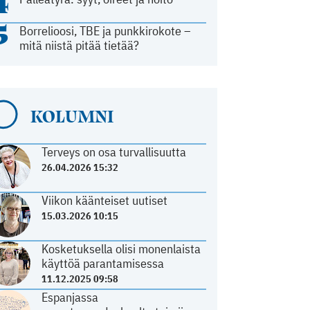
4
5
Borrelioosi, TBE ja punkkirokote –
mitä niistä pitää tietää?
KOLUMNI
Terveys on osa turvallisuutta
26.04.2026 15:32
Viikon käänteiset uutiset
15.03.2026 10:15
Kosketuksella olisi monenlaista
käyttöä parantamisessa
11.12.2025 09:58
Espanjassa