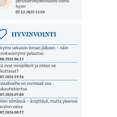
perusterveydenhuolto toimii
hyvin
07.12.2025 13:59
HYVINVOINTI
irytmi sekaisin loman jälkeen – näin
orokausirytmi palautuu
.08.2026 06:13
tä ovat minipillerit ja miten ne
ikuttavat?
.07.2026 19:16
teaalivaihe on normaali osa
ukautiskiertoa
.07.2026 07:04
ohiiri silmässä – ärsyttävä, mutta yleensä
araton vaiva
.07.2026 08:17