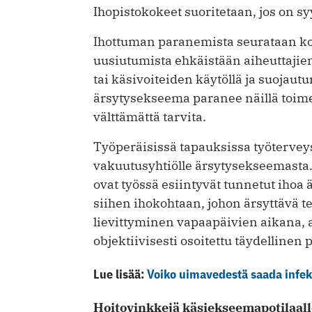
Ihopistokokeet suoritetaan, jos on sy
Ihottuman paranemista seurataan kon
uusiutumista ehkäistään aiheuttajien
tai käsivoiteiden käytöllä ja suojautum
ärsytysekseema paranee näillä toime
välttämättä tarvita.
Työperäisissä tapauksissa työterveys
vakuutusyhtiölle ärsytysekseemasta.
ovat työssä esiintyvät tunnetut ihoa
siihen ihokohtaan, johon ärsyttävä t
lievittyminen vapaapäivien aikana, a
objektiivisesti osoitettu täydellinen
Lue lisää:
Voiko uimavedestä saada infek
Hoitovinkkejä käsiekseemapotilaall