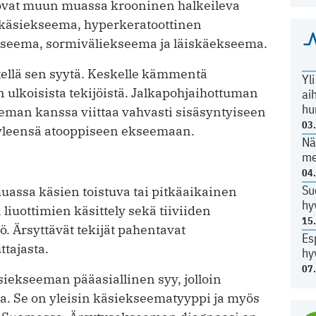
ovat muun muassa krooninen halkeileva
 käsiekseema, hyperkeratoottinen
ema, sormiväliekseema ja läiskäekseema.
ellä sen syytä. Keskelle kämmentä
Yl
 ulkoisista tekijöistä. Jalkapohjaihottuman
ai
hu
an kanssa viittaa vahvasti sisäsyntyiseen
03
y yleensä atooppiseen ekseemaan.
Nä
me
04
Su
muassa käsien toistuva tai pitkäaikainen
hy
liuottimien käsittely sekä tiiviiden
15
. Ärsyttävät tekijät pahentavat
Es
tajasta.
hy
07
äsiekseeman pääasiallinen syy, jolloin
. Se on yleisin käsiekseematyyppi ja myös