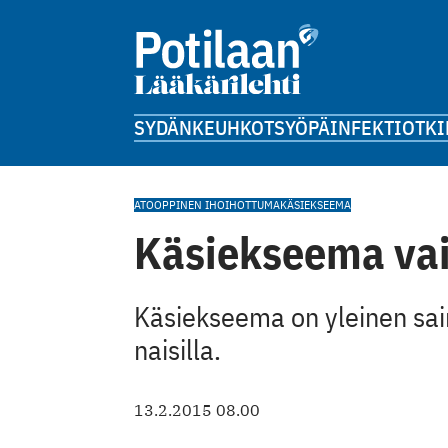
SYDÄN
KEUHKOT
SYÖPÄ
INFEKTIOT
KI
ATOOPPINEN IHO
IHOTTUMA
KÄSIEKSEEMA
Käsiekseema va
Käsiekseema on yleinen saira
naisilla.
13.2.2015 08.00