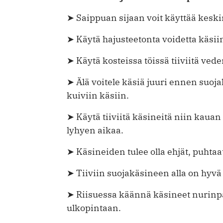
➤ Saippuan sijaan voit käyttää keski
➤ Käytä hajusteetonta voidetta käsii
➤ Käytä kosteissa töissä tiiviitä ved
➤ Älä voitele käsiä juuri ennen suoja
kuiviin käsiin.
➤ Käytä tiiviitä käsineitä niin kau
lyhyen aikaa.
➤ Käsineiden tulee olla ehjät, puhtaat
➤ Tiiviin suojakäsineen alla on hyvä 
➤ Riisuessa käännä käsineet nurinpäin
ulkopintaan.