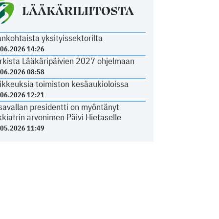
LÄÄKÄRILIITOSTA
ankohtaista yksityissektorilta
.06.2026 14:26
rkista Lääkäripäivien 2027 ohjelmaan
.06.2026 08:58
ikkeuksia toimiston kesäaukioloissa
.06.2026 12:21
savallan presidentti on myöntänyt
kkiatrin arvonimen Päivi Hietaselle
.05.2026 11:49