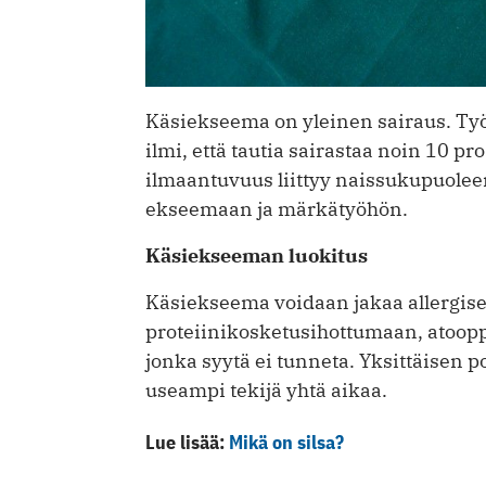
Käsiekseema on yleinen sairaus. Ty
ilmi, että tautia sairastaa noin 10 pr
ilmaantuvuus liittyy naissukupuolee
ekseemaan ja märkätyöhön.
Käsiekseeman luokitus
Käsiekseema voidaan jakaa allergi
proteiinikosketusihottumaan, atoo
jonka syytä ei tunneta. Yksittäisen 
useampi tekijä yhtä aikaa.
Lue lisää:
Mikä on silsa?