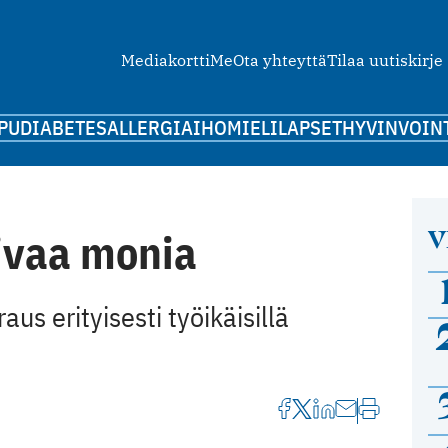
Mediakortti
Me
Ota yhteyttä
Tilaa uutiskirje
PU
DIABETES
ALLERGIA
IHO
MIELI
LAPSET
HYVINVOIN
V
ivaa monia
us erityisesti työikäisillä