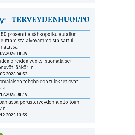
TERVEYDENHUOLTO
i 80 prosenttia sähköpotkulautailun
heuttamista aivovammoista sattui
malassa
.07.2026 10:39
iden oireiden vuoksi suomalaiset
nevät lääkäriin
.05.2026 08:52
omalaisen tehohoidon tulokset ovat
viä
.12.2025 08:19
panjassa perusterveydenhuolto toimii
vin
.12.2025 13:59