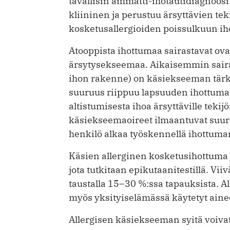
tavallisin ammatti-ihotautidiagnoo
kliininen ja perustuu ärsyttävien te
kosketusallergioiden poissulkuun iho
Atooppista ihottumaa sairastavat ov
ärsytysekseemaa. Aikaisemmin saira
ihon rakenne) on käsiekseeman tärke
suuruus riippuu lapsuuden ihottuman
altistumisesta ihoa ärsyttäville teki
käsiekseemaoireet ilmaantuvat suure
henkilö alkaa työskennellä ihottumar
Käsien allerginen kosketusihottuma j
jota tutkitaan epikutaanitestillä. V
taustalla 15–30 %:ssa tapauksista. All
myös yksityiselämässä käytetyt ainee
Allergisen käsiekseeman syitä voiv