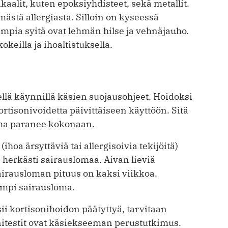
aalit, kuten epoksiyhdisteet, sekä metallit.
ästä allergiasta. Silloin on kyseessä
impia syitä ovat lehmän hilse ja vehnäjauho.
okeilla ja ihoaltistuksella.
llä käynnillä käsien suojausohjeet. Hoidoksi
tisonivoidetta päivittäiseen käyttöön. Sitä
tuma paranee kokonaan.
ihoa ärsyttäviä tai allergisoivia tekijöitä)
herkästi sairauslomaa. Aivan lieviä
airausloman pituus on kaksi viikkoa.
dempi sairausloma.
ii kortisonihoidon päätyttyä, tarvitaan
nitestit ovat käsiekseeman perustutkimus.