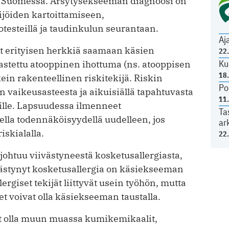
si Suomessa. Ärsytysekseeman diagnoosi on
kijöiden kartoittamiseen,
testeillä ja taudinkulun seurantaan.
Aj
at erityisen herkkiä saamaan käsien
22
Ku
stettu atooppinen ihottuma (ns. atooppisen
18
in rakenteellinen riskitekijä. Riskin
Po
 vaikeusasteesta ja aikuisiällä tapahtuvasta
11
jöille. Lapsuudessa ilmenneet
Ta
lla todennäköisyydellä uudelleen, jos
ar
iskialalla.
22
ohtuu viivästyneestä kosketusallergiasta,
iivästynyt kosketusallergia on käsiekseeman
ergiset tekijät liittyvät usein työhön, mutta
t voivat olla käsiekseeman taustalla.
at olla muun muassa kumikemikaalit,