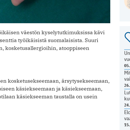
öikäisen väestön kyselytutkimuksissa kävi
osenttia työikäisistä suomalaisista. Suuri
n, kosketusallergioihin, atooppiseen
Un
vu
05
Mi
va
seen kosketusekseemaan, ärsytysekseemaan,
26
ppiseen käsiekseemaan ja käsiekseemaan,
Lu
potilaan käsiekseeman taustalla on usein
ku
24
El
va
15