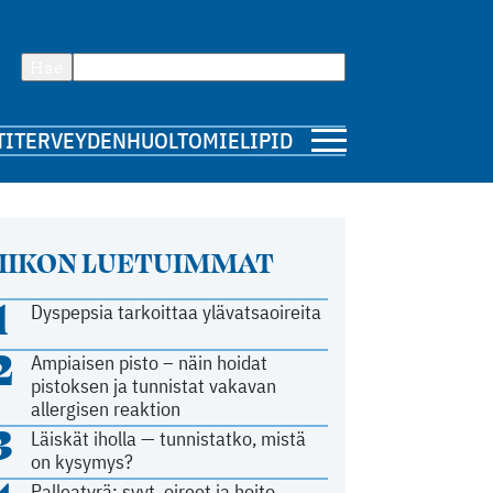
Hae
TI
TERVEYDENHUOLTO
MIELIPIDE
IIKON LUETUIMMAT
1
Dyspepsia tarkoittaa ylävatsaoireita
2
Ampiaisen pisto – näin hoidat
pistoksen ja tunnistat vakavan
allergisen reaktion
3
Läiskät iholla — tunnistatko, mistä
on kysymys?
Palleatyrä: syyt, oireet ja hoito