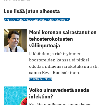
Lue lisää jutun aiheesta
INFEKTIOT
KORONAKUOLLEISUUS
KORONAROKOTUS
THL
Moni koronan sairastanut on
tehosterokotusten
väliinputoaja
Iäkkäiden ja riskiryhmien
boostereiden kanssa ei pitäisi
odottaa influenssarokotuksiin asti,
sanoo Eeva Ruotsalainen.
KORONAPANDEMIA
Voiko uimavedestä saada
infektion?
Kesäisin miljoonat suomalaiset