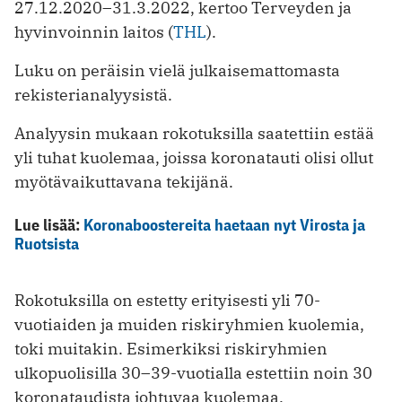
27.12.2020–31.3.2022, kertoo Terveyden ja
hyvinvoinnin laitos (
THL
).
Luku on peräisin vielä julkaisemattomasta
rekisterianalyysistä.
Analyysin mukaan rokotuksilla saatettiin estää
yli tuhat kuolemaa, joissa koronatauti olisi ollut
myötävaikuttavana tekijänä.
Lue lisää:
Koronaboostereita haetaan nyt Virosta ja
Ruotsista
Rokotuksilla on estetty erityisesti yli 70-
vuotiaiden ja muiden riskiryhmien kuolemia,
toki muitakin. Esimerkiksi riskiryhmien
ulkopuolisilla 30–39-vuotialla estettiin noin 30
koronataudista johtuvaa kuolemaa.