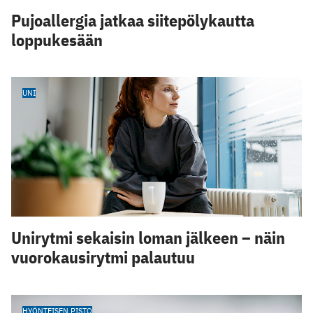
Pujoallergia jatkaa siitepölykautta
loppukesään
UNI
Unirytmi sekaisin loman jälkeen – näin
vuorokausirytmi palautuu
HYÖNTEISEN PISTO