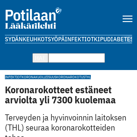
SYDÄN
KEUHKOT
SYÖPÄ
INFEKTIOT
KIPU
DIABETES
A
HAE
INFEKTIOT
KORONAKUOLLEISUUS
KORONAROKOTUS
THL
Koronarokotteet estäneet
arviolta yli 7300 kuolemaa
Terveyden ja hyvinvoinnin laitoksen
(THL) seuraa koronarokotteiden