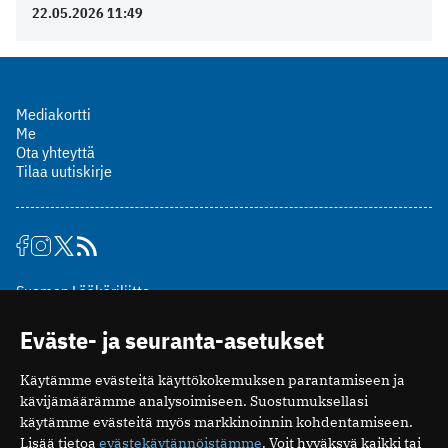
22.05.2026 11:49
Mediakortti
Me
Ota yhteyttä
Tilaa uutiskirje
Suomen Lääkäriliitto
Mäkelänkatu 2, PL 49
Eväste- ja seuranta-asetukset
00510 Helsinki
puh. (09) 393 091
Käytämme evästeitä käyttökokemuksen parantamiseen ja
toimitus@potilaanlaakarilehti.fi
kävijämäärämme analysoimiseen. Suostumuksellasi
käytämme evästeitä myös markkinoinnin kohdentamiseen.
ISSN 2323-9476
Lisää tietoa
evästekäytännöistämme
. Voit hyväksyä kaikki tai