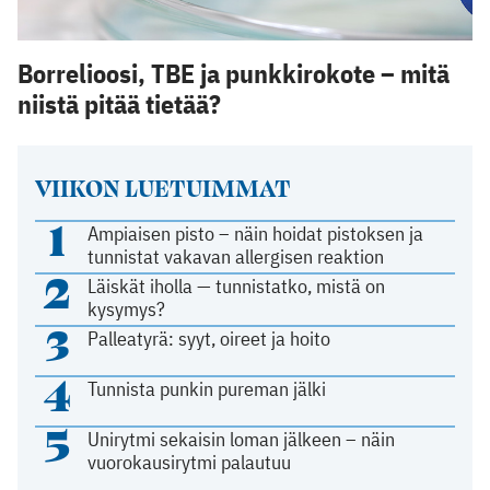
Borrelioosi, TBE ja punkkirokote – mitä
niistä pitää tietää?
VIIKON LUETUIMMAT
1
Ampiaisen pisto – näin hoidat pistoksen ja
tunnistat vakavan allergisen reaktion
2
Läiskät iholla — tunnistatko, mistä on
kysymys?
3
Palleatyrä: syyt, oireet ja hoito
4
Tunnista punkin pureman jälki
5
Unirytmi sekaisin loman jälkeen – näin
vuorokausirytmi palautuu