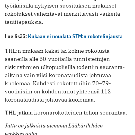
työikäisillä nykyisen suosituksen mukaiset
rokotukset vähentävät merkittävästi vaikeita
tautitapauksia.
Lue lisää:
Kukaan ei noudata STM:n rokotelinjausta
THL:n mukaan kaksi tai kolme rokotusta
saaneilla alle 60-vuotiailla tunnistettujen
riskiryhmien ulkopuolisilla todettiin seuranta-
aikana vain viisi koronataudista johtuvaa
kuolemaa. Kahdesti rokotettuihin 70–79-
vuotiaisiin on kohdentunut yhteensä 112
koronataudista johtuvaa kuolemaa.
THL jatkaa koronarokotteiden tehon seurantaa.
Juttu on julkaistu aiemmin Lääkärilehden
verkkosivuilla.