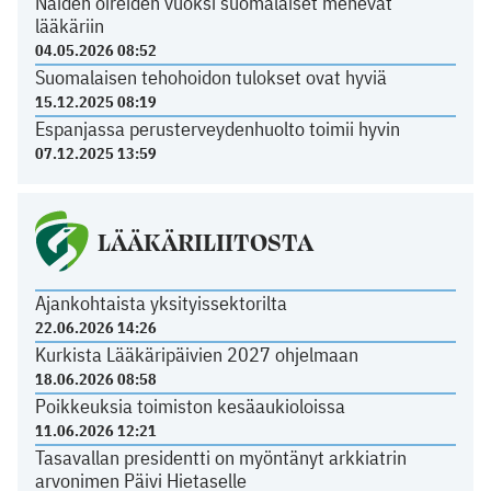
Näiden oireiden vuoksi suomalaiset menevät
lääkäriin
04.05.2026 08:52
Suomalaisen tehohoidon tulokset ovat hyviä
15.12.2025 08:19
Espanjassa perusterveydenhuolto toimii hyvin
07.12.2025 13:59
LÄÄKÄRILIITOSTA
Ajankohtaista yksityissektorilta
22.06.2026 14:26
Kurkista Lääkäripäivien 2027 ohjelmaan
18.06.2026 08:58
Poikkeuksia toimiston kesäaukioloissa
11.06.2026 12:21
Tasavallan presidentti on myöntänyt arkkiatrin
arvonimen Päivi Hietaselle