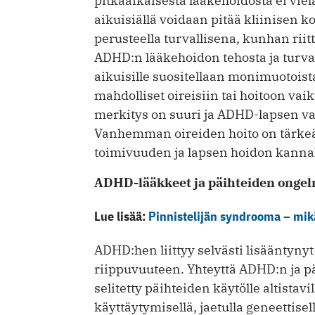
pitkäaikaisesta lääkehoidosta ei viel
aikuisiällä voidaan pitää kliinisen
perusteella turvallisena, kunhan rii
ADHD:n lääkehoidon tehosta ja turva
aikuisille suositellaan monimuotois
mahdolliset oireisiin tai hoitoon va
merkitys on suuri ja ADHD-lapsen 
Vanhemman oireiden hoito on tärkeä
toimivuuden ja lapsen hoidon kannal
ADHD-lääkkeet ja päihteiden onge
Lue lisää:
Pinnistelijän syndrooma – mik
ADHD:hen liittyy selvästi lisääntyny
riippuvuuteen. Yhteyttä ADHD:n ja pä
selitetty päihteiden käytölle altistavi
käyttäytymisellä, jaetulla geneettisel