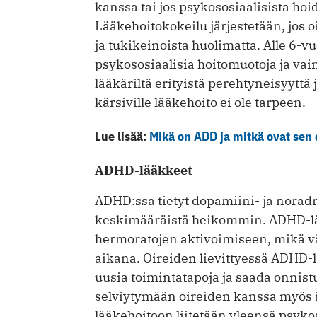
kanssa tai jos psykososiaalisista hoido
Lääkehoitokokeilu järjestetään, jos o
ja tukikeinoista huolimatta. Alle 6-vu
psykososiaalisia hoitomuotoja ja vai
lääkäriltä erityistä perehtyneisyyttä 
kärsiville lääkehoito ei ole tarpeen.
Lue lisää:
Mikä on ADD ja mitkä ovat sen 
ADHD-lääkkeet
ADHD:ssa tietyt dopamiini- ja noradr
keskimääräistä heikommin. ADHD-lä
hermoratojen aktivoimiseen, mikä v
aikana. Oireiden lievittyessä ADHD-
uusia toimintatapoja ja saada onnis
selviytymään oireiden kanssa myös i
lääkehoitoon liitetään yleensä psyko