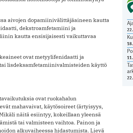
sa aivojen dopamiinivälittäjäaineen kautta
Aj
nidaatti, dekstroamfetamiini ja
22
inin kautta ensisijaisesti vaikuttavaa
Ku
18
Po
e­aineet ovat metyylifenidaatti ja
11
tai lisdeksamfetamiinivalmisteiden käyttö
Ta
ar
22
tavaikutuksia ovat ruokahalun
evät mahavaivat, käytösoireet (ärtyisyys,
Mikäli näitä esiintyy, kokeillaan yleensä
mistä tai valmisteen vaihtoa. Painon ja
hoidon alkuvaiheessa hidastumista. Lievä