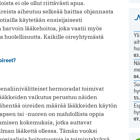
ista ei ole ollut riittävästi apua.
ireista aiheutuu selkeää haittaa ohjannasta
otiailla käytetään ensisijaisesti
n harvoin lääkehoitoa, joka vaatii myös
Yl
ja huolellisuutta. Kaikille oireyhtymästä
ai
hu
03
oireet?
Nä
me
04
Su
enaliinivälitteiset hermoradat toimivat
hy
äkkeiden vaikutus perustuu näiden
15
ähentää oireiden määrää lääkkeiden käytön
Es
hy
lapsen tai -nuoren on mahdollista oppia
07
tumisen kokemuksia, jotka auttavat
lman lääkettä ollessa. Tämän vuoksi
sosiaalisia hoitomuotoja ja toimintakykyä