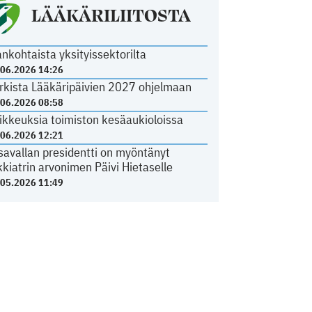
LÄÄKÄRILIITOSTA
ankohtaista yksityissektorilta
.06.2026 14:26
rkista Lääkäripäivien 2027 ohjelmaan
.06.2026 08:58
ikkeuksia toimiston kesäaukioloissa
.06.2026 12:21
savallan presidentti on myöntänyt
kkiatrin arvonimen Päivi Hietaselle
.05.2026 11:49