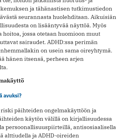
ä ole, hoidon jatkamista nuoruus- ja
 kokemuksen ja tähänastisen tutkimustiedon
ttävästä seurannasta huolehditaan. Aikuisiän
llisuudesta on lisääntyvää näyttöä. Myös
ta hoitoa, jossa otetaan huomioon muut
ikuttavat sairaudet. ADHD:ssa perimän
vanhemmallakin on usein sama oireyhtymä.
ä hänen itsensä, perheen arjen
ta.
lmakäyttö
ä avuksi?
t riski päihteiden ongelmakäyttöön ja
ihteiden käytön välillä on kirjallisuudessa
lla persoonallisuuspiirteillä, antisosiaalisella
lä alttiudella ja ADHD-oireiden