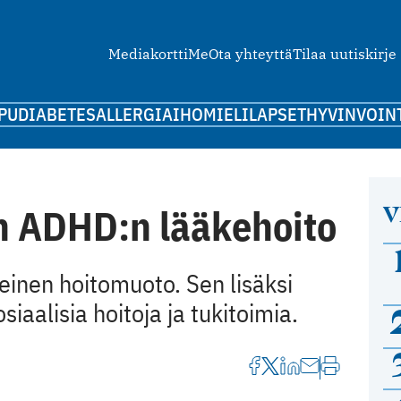
Mediakortti
Me
Ota yhteyttä
Tilaa uutiskirje
PU
DIABETES
ALLERGIA
IHO
MIELI
LAPSET
HYVINVOIN
V
en ADHD:n lääkehoito
inen hoitomuoto. Sen lisäksi
iaalisia hoitoja ja tukitoimia.