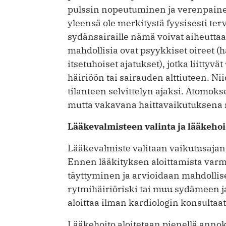
pulssin nopeutuminen ja verenpainee
yleensä ole merkitystä fyysisesti ter
sydänsairaille nämä voivat aiheuttaa
mahdollisia ovat psyykkiset oireet (h
itsetuhoiset ajatukset), jotka liitty
häiriöön tai sairauden alttiuteen. Ni
tilanteen selvittelyn ajaksi. Atomoks
mutta vakavana haittavaikutuksena 
Lääkevalmisteen valinta ja lääkeho
Lääkevalmiste valitaan vaikutusaja
Ennen lääkityksen aloittamista var
täyttyminen ja arvioidaan mahdolliset
rytmihäiriöriski tai muu sydämeen ja v
aloittaa ilman kardiologin konsultaat
Lääkehoito aloitetaan pienellä annoks