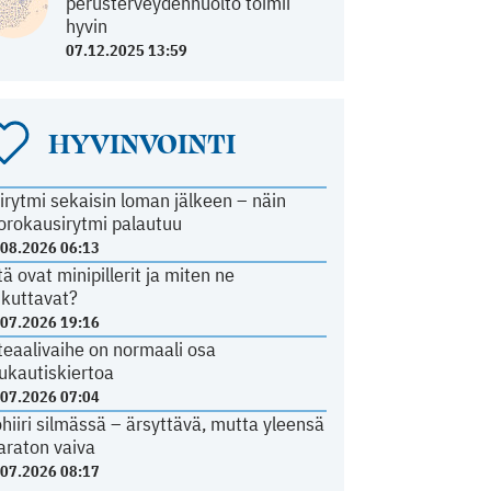
perusterveydenhuolto toimii
hyvin
07.12.2025 13:59
HYVINVOINTI
irytmi sekaisin loman jälkeen – näin
orokausirytmi palautuu
.08.2026 06:13
tä ovat minipillerit ja miten ne
ikuttavat?
.07.2026 19:16
teaalivaihe on normaali osa
ukautiskiertoa
.07.2026 07:04
ohiiri silmässä – ärsyttävä, mutta yleensä
araton vaiva
.07.2026 08:17