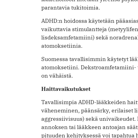
parantavia tukitoimia.
ADHD:n hoidossa käytetään pääasias
vaikuttavia stimulantteja (metyylife
lisdeksamfetamiini) sekä noradrenali
atomoksetiinia.
Suomessa tavallisimmin käytetyt lääk
atomoksetiini. Dekstroamfetamiini- 
on vähäistä.
Haittavaikutukset
Tavallisimpia ADHD-lääkkeiden hait
väheneminen, päänsärky, erilaiset li
aggressiivisuus) sekä univaikeudet. 
annoksen tai lääkkeen antoajan säätä
pituuden kehityksessä voi tapahtua 