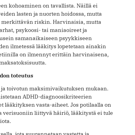
n kohoaminen on tavallista. Näillä ei
veiden lasten ja nuorten hoidossa, mutta
 merkittävän riskin. Harvinaisia, mutta
arhat, psykoosi- tai maniaoireet ja
vät usein samanaikaiseen psyykkiseen
iden ilmetessä lääkitys lopetetaan ainakin
etiinilla on ilmennyt erittäin harvinaisena,
maksatoksisuutta.
idon toteutus
n ja toivotun maksimivaikutuksen mukaan.
mistetaan ADHD-diagnoosikriteerien
 lääkityksen vasta-aiheet. Jos potilaalla on
erisuoniin liittyvä häiriö, lääkitystä ei tule
iota.
ella, jota suurennetaan vastetta ja