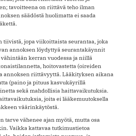
n; tavoitteena on riittävä teho ilman
annoksen säädöstä huolimatta ei saada
ääkettä.
iivistä, jopa viikoittaista seurantaa, joka
ivan annoksen löydyttyä seurantakäynnit
vähintään kerran vuodessa ja niillä
onaistilannetta, hoitovastetta (oireiden
ja annoksen riittävyyttä. Lääkityksen aikana
ta (paino ja pituus kasvukäyrillä
ainetta sekä mahdollisia haittavaikutuksia.
aittavaikutuksia, joita ei lääkemuutoksella
lääkkeen väärinkäytöstä.
don tarve vähenee ajan myötä, mutta osa
in. Vaikka kattavaa tutkimustietoa