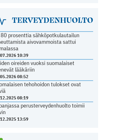
TERVEYDENHUOLTO
i 80 prosenttia sähköpotkulautailun
heuttamista aivovammoista sattui
malassa
.07.2026 10:39
iden oireiden vuoksi suomalaiset
nevät lääkäriin
.05.2026 08:52
omalaisen tehohoidon tulokset ovat
viä
.12.2025 08:19
panjassa perusterveydenhuolto toimii
vin
.12.2025 13:59