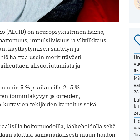
iö (ADHD) on neuropsykiatrinen häiriö,
mattomuus, impulsiivisuus ja ylivilkkaus.
an, käyttäytymisen säätelyn ja
iö haittaa usein merkittävästi
Un
vu
 aiheuttaen alisuoriutumista ja
05
Mi
va
n noin 5 % ja aikuisilla 2–5 %.
26
ren toimintakyvyn ja oireiden,
Lu
aikuttavien tekijöiden kartoitus sekä
ku
24
El
aalisilla hoitomuodoilla, lääkehoidolla sekä
va
idaan aloittaa samanaikaisesti muun hoidon
15