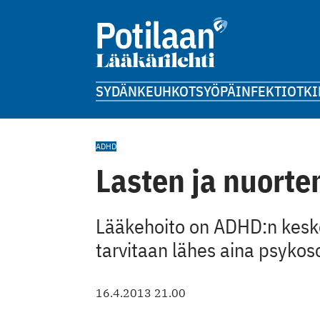
SYDÄN
KEUHKOT
SYÖPÄ
INFEKTIOT
KI
ADHD
Lasten ja nuort
Lääkehoito on ADHD:n keske
tarvitaan lähes aina psykosos
16.4.2013 21.00