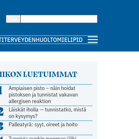
Hae
TI
TERVEYDENHUOLTO
MIELIPIDE
IIKON LUETUIMMAT
1
Ampiaisen pisto – näin hoidat
pistoksen ja tunnistat vakavan
allergisen reaktion
2
Läiskät iholla — tunnistatko, mistä
on kysymys?
3
Palleatyrä: syyt, oireet ja hoito
Tunnista punkin pureman jälki