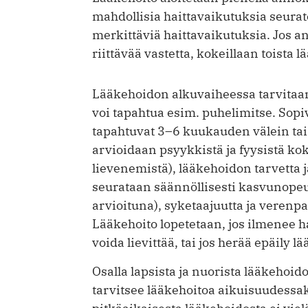
mahdollisia haittavaikutuksia seurate
merkittäviä haittavaikutuksia. Jos 
riittävää vastetta, kokeillaan toista l
Lääkehoidon alkuvaiheessa tarvitaan t
voi tapahtua esim. puhelimitse. Sop
tapahtuvat 3–6 kuukauden välein tai 
arvioidaan psyykkistä ja fyysistä kok
lievenemistä), lääkehoidon tarvetta 
seurataan säännöllisesti kasvunopeut
arvioituna), syketaajuutta ja verenp
Lääkehoito lopetetaan, jos ilmenee h
voida lievittää, tai jos herää epäily 
Osalla lapsista ja nuorista lääkehoi
tarvitsee lääkehoitoa aikuisuudessak