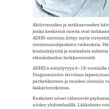
Aktiivisuuden ja tarkkaavuuden häir
jonka keskeisiä oireita ovat tarkkaa
ADHD-oireisiin liittyy myös vireystil
toiminnanohjauksen vaikeuksia. Häir
koulunkäyntiä ja sosiaalisia suhteita
elämänlaadun heikkenemistä.
ADHD:n esiintyvyys 6–18-vuotiailla o
Diagnosointiin tarvitaan lapsen/nuo
perhetilanteen ja muiden oireisiin v
lääkärintutkimus.
Keskeiset oireet vähenevät psykososi
niiden yhdistelmällä. Lääkehoito vo