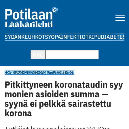
SYDÄN
KEUHKOT
SYÖPÄ
INFEKTIOT
KIPU
DIABETES
A
HAE
COVID-19
LONG COVID
KORONATAUTI
INFEKTIOT
Pitkittyneen koronataudin syy
monien asioiden summa —
syynä ei pelkkä sairastettu
korona