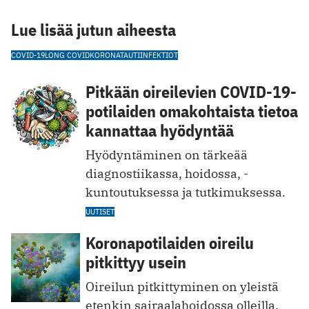
Lue lisää jutun aiheesta
COVID-19
LONG COVID
KORONATAUTI
INFEKTIOT
Pitkään oireilevien COVID-19-
potilaiden omakohtaista tietoa
kannattaa hyödyntää
Hyödyntäminen on tärkeää
diagnostiikassa, hoidossa, ­
kuntoutuksessa ja tutkimuksessa.
UUTISET
Koronapotilaiden oireilu
pitkittyy usein
Oireilun pitkittyminen on yleistä
etenkin sairaalahoidossa olleilla.