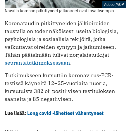
Adobe /AOP
Naisilla koronan pitkittyneet jälkioireet ovat tavallisempia.
Koronataudin pitkittyneiden jälkioireiden
taustalla on todennäköisesti useita biologisia,
psykologisia ja sosiaalisia tekijöitä, jotka
vaikuttavat oireiden syntyyn ja jatkumiseen.
Tähän päätelmään tulivat norjalaistutkijat
seurantatutkimuksessaan
.
Tutkimukseen kutsuttiin koronavirus-PCR-
testissä käyneitä 12–25-vuotiaita nuoria,
kutsutuista 382 oli positiivisen testituloksen
saaneita ja 85 negatiivisen.
Lue lisää:
Long covid -lähetteet vähentyneet