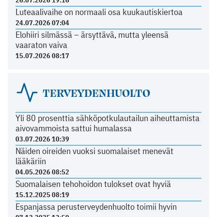
26.07.2026 19:16
Luteaalivaihe on normaali osa kuukautiskiertoa
24.07.2026 07:04
Elohiiri silmässä – ärsyttävä, mutta yleensä
vaaraton vaiva
15.07.2026 08:17
TERVEYDENHUOLTO
Yli 80 prosenttia sähköpotkulautailun aiheuttamista
aivovammoista sattui humalassa
03.07.2026 10:39
Näiden oireiden vuoksi suomalaiset menevät
lääkäriin
04.05.2026 08:52
Suomalaisen tehohoidon tulokset ovat hyviä
15.12.2025 08:19
Espanjassa perusterveydenhuolto toimii hyvin