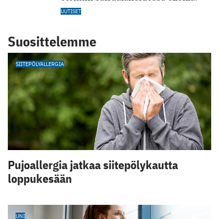
UUTISET
Suosittelemme
SIITEPÖLYALLERGIA
Pujoallergia jatkaa siitepölykautta
loppukesään
UNI