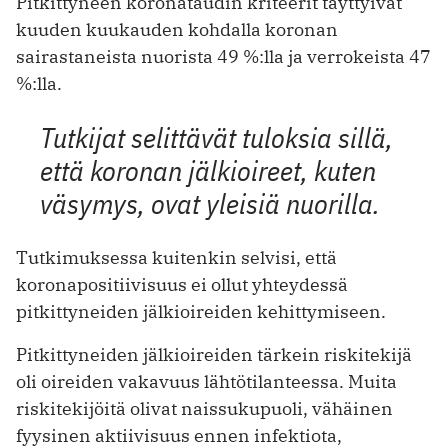
Pitkittyneen koronataudin kriteerit täyttyivät
kuuden kuukauden kohdalla koronan
sairastaneista nuorista 49 %:lla ja verrokeista 47
%:lla.
Tutkijat selittävät tuloksia sillä,
että koronan jälkioireet, kuten
väsymys, ovat yleisiä nuorilla.
Tutkimuksessa kuitenkin selvisi, että
koronapositiivisuus ei ollut yhteydessä
pitkittyneiden jälkioireiden kehittymiseen.
Pitkittyneiden jälkioireiden tärkein riskitekijä
oli oireiden vakavuus lähtötilanteessa. Muita
riskitekijöitä olivat naissukupuoli, vähäinen
fyysinen aktiivisuus ennen infektiota,