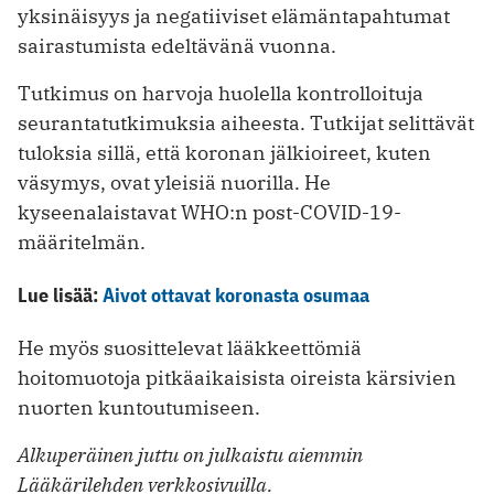
yksinäisyys ja negatiiviset elämäntapahtumat
sairastumista edeltävänä vuonna.
Tutkimus on harvoja huolella kontrolloituja
seurantatutkimuksia aiheesta. Tutkijat selittävät
tuloksia sillä, että koronan jälkioireet, kuten
väsymys, ovat yleisiä nuorilla. He
kyseenalaistavat WHO:n post-COVID-19-
määritelmän.
Lue lisää:
Aivot ottavat koronasta osumaa
He myös suosittelevat lääkkeettömiä
hoitomuotoja pitkäaikaisista oireista kärsivien
nuorten kuntoutumiseen.
Alkuperäinen juttu on julkaistu aiemmin
Lääkärilehden verkkosivuilla.