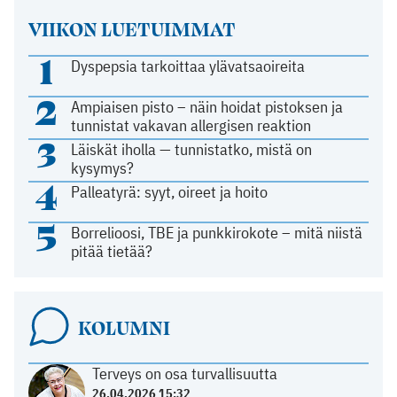
VIIKON LUETUIMMAT
1
Dyspepsia tarkoittaa ylävatsaoireita
2
Ampiaisen pisto – näin hoidat pistoksen ja
tunnistat vakavan allergisen reaktion
3
Läiskät iholla — tunnistatko, mistä on
kysymys?
4
Palleatyrä: syyt, oireet ja hoito
5
Borrelioosi, TBE ja punkkirokote – mitä niistä
pitää tietää?
KOLUMNI
Terveys on osa turvallisuutta
26.04.2026 15:32