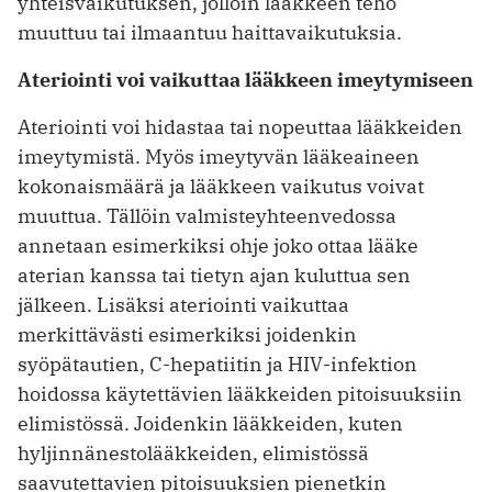
yhteisvaikutuksen, jolloin lääkkeen teho
muuttuu tai ilmaantuu haittavaikutuksia.
Ateriointi voi vaikuttaa lääkkeen imeytymiseen
Ateriointi voi hidastaa tai nopeuttaa lääkkeiden
imeytymistä. Myös imeytyvän lääkeaineen
kokonaismäärä ja lääkkeen vaikutus voivat
muuttua. Tällöin valmisteyhteenvedossa
annetaan esimerkiksi ohje joko ottaa lääke
aterian kanssa tai tietyn ajan kuluttua sen
jälkeen. Lisäksi ateriointi vaikuttaa
merkittävästi esimerkiksi joidenkin
syöpätautien, C-hepatiitin ja HIV-infektion
hoidossa käytettävien lääkkeiden pitoisuuksiin
elimistössä. Joidenkin lääkkeiden, kuten
hyljinnänestolääkkeiden, elimistössä
saavutettavien pitoisuuksien pienetkin