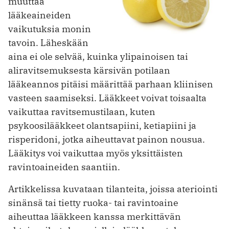
muuttaa
lääkeaineiden
vaikutuksia monin
tavoin. Läheskään
aina ei ole selvää, kuinka ylipainoisen tai
aliravitsemuksesta kärsivän potilaan
lääkeannos pitäisi määrittää parhaan kliinisen
vasteen saamiseksi. Lääkkeet voivat toisaalta
vaikuttaa ravitsemustilaan, kuten
psykoosilääkkeet olantsapiini, ketiapiini ja
risperidoni, jotka aiheuttavat painon nousua.
Lääkitys voi vaikuttaa myös yksittäisten
ravintoaineiden saantiin.
Artikkelissa kuvataan tilanteita, joissa ateriointi
sinänsä tai tietty ruoka- tai ravintoaine
aiheuttaa lääkkeen kanssa merkittävän