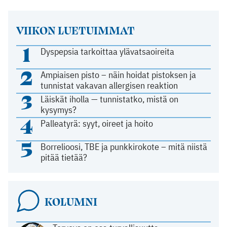
VIIKON LUETUIMMAT
1
Dyspepsia tarkoittaa ylävatsaoireita
2
Ampiaisen pisto – näin hoidat pistoksen ja
tunnistat vakavan allergisen reaktion
3
Läiskät iholla — tunnistatko, mistä on
kysymys?
4
Palleatyrä: syyt, oireet ja hoito
5
Borrelioosi, TBE ja punkkirokote – mitä niistä
pitää tietää?
KOLUMNI