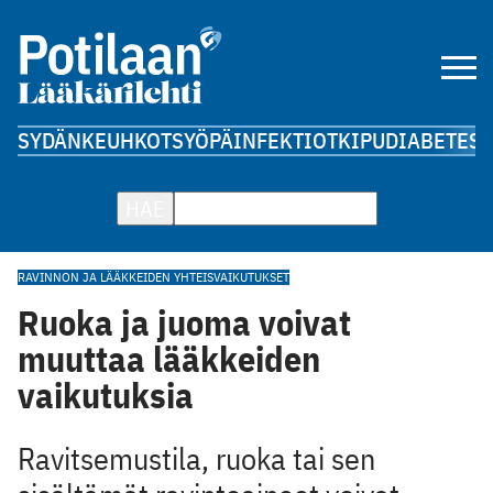
SYDÄN
KEUHKOT
SYÖPÄ
INFEKTIOT
KIPU
DIABETES
A
HAE
RAVINNON JA LÄÄKKEIDEN YHTEISVAIKUTUKSET
Ruoka ja juoma voivat
muuttaa lääkkeiden
vaikutuksia
Ravitsemustila, ruoka tai sen