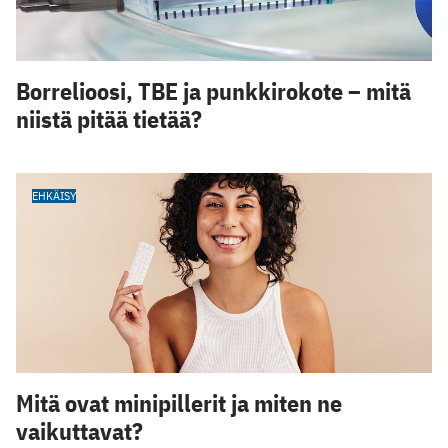
Borrelioosi, TBE ja punkkirokote – mitä
niistä pitää tietää?
EHKÄISY
Mitä ovat minipillerit ja miten ne
vaikuttavat?