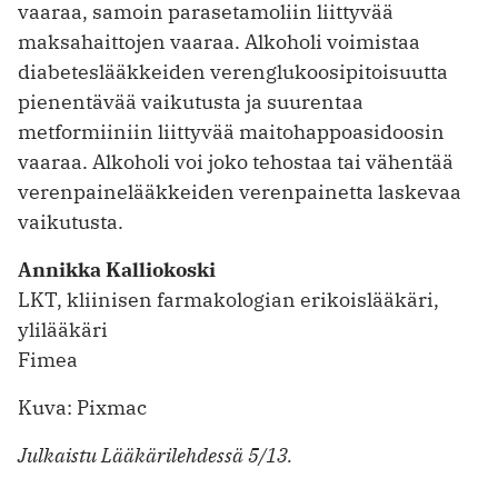
vaaraa, samoin parasetamoliin liittyvää
maksahaittojen vaaraa. Alkoholi voimistaa
diabeteslääkkeiden verenglukoosipitoisuutta
pienentävää vaikutusta ja suurentaa
metformiiniin liittyvää maitohappoasidoosin
vaaraa. Alkoholi voi joko tehostaa tai vähentää
verenpainelääkkeiden verenpainetta laskevaa
vaikutusta.
Annikka Kalliokoski
LKT, kliinisen farmakologian erikoislääkäri,
ylilääkäri
Fimea
Kuva: Pixmac
Julkaistu Lääkärilehdessä 5/13.