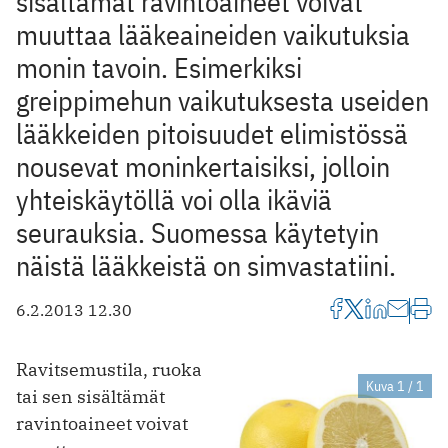
sisältämät ravintoaineet voivat
muuttaa lääkeaineiden vaikutuksia
monin tavoin. Esimerkiksi
greippimehun vaikutuksesta useiden
lääkkeiden pitoisuudet elimistössä
nousevat moninkertaisiksi, jolloin
yhteiskäytöllä voi olla ikäviä
seurauksia. Suomessa käytetyin
näistä lääkkeistä on simvastatiini.
6.2.2013 12.30
Ravitsemustila, ruoka
Kuva 1 / 1
tai sen sisältämät
ravintoaineet voivat