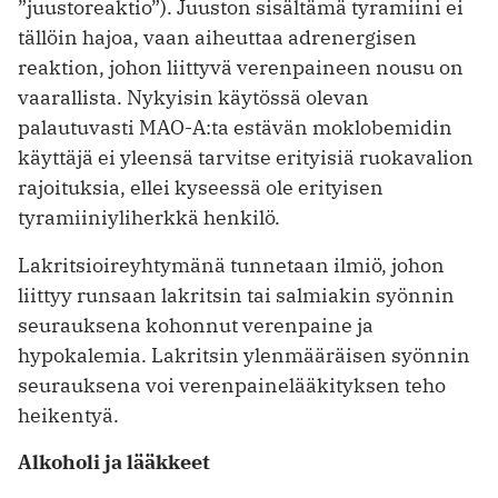
”juustoreaktio”). Juuston sisältämä tyramiini ei
tällöin hajoa, vaan aiheuttaa adrenergisen
reaktion, johon liittyvä verenpaineen nousu on
vaarallista. Nykyisin käytössä olevan
palautuvasti MAO-A:ta estävän moklobemidin
käyttäjä ei yleensä tarvitse erityisiä ruokavalion
rajoituksia, ellei kyseessä ole erityisen
tyramiiniyliherkkä henkilö.
Lakritsioireyhtymänä tunnetaan ilmiö, johon
liittyy runsaan lakritsin tai salmiakin syönnin
seurauksena kohonnut verenpaine ja
hypokalemia. Lakritsin ylenmääräisen syönnin
seurauksena voi verenpainelääkityksen teho
heikentyä.
Alkoholi ja lääkkeet