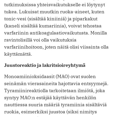
tutkimuksissa yhteisvaikutukselle ei löytynyt
tukea. Lukuisat muutkin ruoka-aineet, kuten
tonic-vesi (sisältää kiniiniä) ja piparkakut
(kaneli sisältää kumariinia), voivat tehostaa
varfariinin antikoagulaatiovaikutusta. Monilla
ravintolisillä voi olla vaikutuksia
varfariinihoitoon, joten näitä olisi viisainta olla
käyttämättä.
Juustoreaktio ja lakritsioireyhtymä
Monoamiinioksidaasit (MAO) ovat suolen
seinämän vierasaineita hajottavia entsyymejä.
Tyramiinireaktiolla tarkoitetaan ilmiötä, joka
syntyy MAO:n estäjää käyttävän henkilön
nauttiessa suuria määriä tyramiinia sisältäviä
ruokia, esimerkiksi juustoa (siksi nimitys