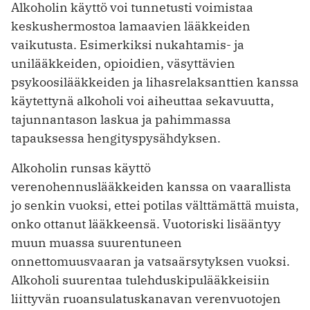
Alkoholin käyttö voi tunnetusti voimistaa
keskushermostoa lamaavien lääkkeiden
vaikutusta. Esimerkiksi nukahtamis- ja
unilääkkeiden, opioidien, väsyttävien
psykoosilääkkeiden ja lihasrelaksanttien kanssa
käytettynä alkoholi voi aiheuttaa sekavuutta,
tajunnantason laskua ja pahimmassa
tapauksessa hengityspysähdyksen.
Alkoholin runsas käyttö
verenohennuslääkkeiden kanssa on vaarallista
jo senkin vuoksi, ettei potilas välttämättä muista,
onko ottanut lääkkeensä. Vuotoriski lisääntyy
muun muassa suurentuneen
onnettomuusvaaran ja vatsaärsytyksen vuoksi.
Alkoholi suurentaa tulehduskipulääkkeisiin
liittyvän ruoansulatuskanavan verenvuotojen