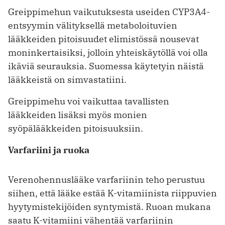
Greippimehun vaikutuksesta useiden CYP3A4-
entsyymin välityksellä metaboloituvien
lääkkeiden pitoisuudet elimistössä nousevat
moninkertaisiksi, jolloin yhteiskäytöllä voi olla
ikäviä seurauksia. Suomessa käytetyin näistä
lääkkeistä on simvastatiini.
Greippimehu voi vaikuttaa tavallisten
lääkkeiden lisäksi myös monien
syöpälääkkeiden pitoisuuksiin.
Varfariini ja ruoka
Verenohennuslääke varfariinin teho perustuu
siihen, että lääke estää K-vitamiinista riippuvien
hyytymistekijöiden syntymistä. Ruoan mukana
saatu K-vitamiini vähentää varfariinin