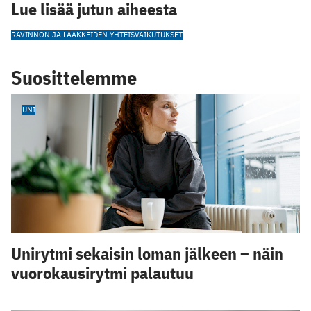
Lue lisää jutun aiheesta
RAVINNON JA LÄÄKKEIDEN YHTEISVAIKUTUKSET
Suosittelemme
UNI
Unirytmi sekaisin loman jälkeen – näin
vuorokausirytmi palautuu