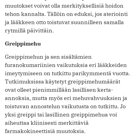
muutokset voivat olla merkityksellisiä hoidon
tehon kannalta. Tällöin on eduksi, jos ateriointi
ja lääkkeen otto toistuvat suunnilleen samalla
rytmillä päivittäin.
Greippimehu
Greippimehun ja sen sisältämien
furanokumariinien vaikutuksia eri lääkkeiden
imeytymiseen on tutkittu parikymmentä vuotta.
Tutkimuksissa käytetyt greippimehumäärät
ovat olleet pienimmillään lasillisen kerta-
annoksia, mutta myös eri mehuvahvuuksien ja
toistuvan annostelun vaikutusta on tutkittu. Jo
yksi greippi tai lasillinen greippimehua voi
aiheuttaa kliinisesti merkittäviä
farmakokineettisiä muutoksia.