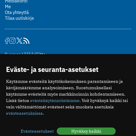
Mediakortti
Me
Ota yhteyttä
Tilaa uutiskirje
Suomen Lääkäriliitto
Mäkelänkatu 2, PL 49
Eväste- ja seuranta-asetukset
00510 Helsinki
puh. (09) 393 091
Käytämme evästeitä käyttökokemuksen parantamiseen ja
toimitus@potilaanlaakarilehti.fi
kävijämäärämme analysoimiseen. Suostumuksellasi
käytämme evästeitä myös markkinoinnin kohdentamiseen.
ISSN 2323-9476
Lisää tietoa
evästekäytännöistämme
. Voit hyväksyä kaikki tai
vain välttämättömät evästeet sekä muokata asetuksia
evästeasetuksissa
.
Evästeasetukset
Hyväksy kaikki