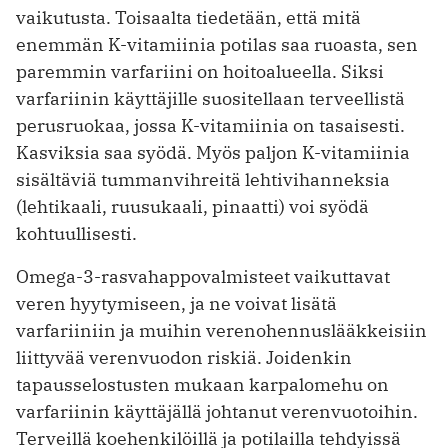
vaikutusta. Toisaalta tiedetään, että mitä
enemmän K-vitamiinia potilas saa ruoasta, sen
paremmin varfariini on hoitoalueella. Siksi
varfariinin käyttäjille suositellaan terveellistä
perusruokaa, jossa K-vitamiinia on tasaisesti.
Kasviksia saa syödä. Myös paljon K-vitamiinia
sisältäviä tummanvihreitä lehtivihanneksia
(lehtikaali, ruusukaali, pinaatti) voi syödä
kohtuullisesti.
Omega-3-rasvahappovalmisteet vaikuttavat
veren hyytymiseen, ja ne voivat lisätä
varfariiniin ja muihin verenohennuslääkkeisiin
liittyvää verenvuodon riskiä. Joidenkin
tapausselostusten mukaan karpalomehu on
varfariinin käyttäjällä johtanut verenvuotoihin.
Terveillä koehenkilöillä ja potilailla tehdyissä