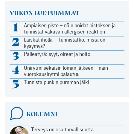
VIIKON LUETUIMMAT
1
Ampiaisen pisto – näin hoidat pistoksen ja
tunnistat vakavan allergisen reaktion
2
Läiskät iholla — tunnistatko, mistä on
kysymys?
3
Palleatyrä: syyt, oireet ja hoito
4
Unirytmi sekaisin loman jälkeen – näin
vuorokausirytmi palautuu
5
Tunnista punkin pureman jälki
KOLUMNI
Terveys on osa turvallisuutta