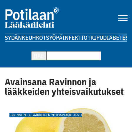
SYDÄN
KEUHKOT
SYÖPÄ
INFEKTIOT
KIPU
DIABETES
A
HAE
Avainsana Ravinnon ja
lääkkeiden yhteisvaikutukset
RAVINNON JA LÄÄKKEIDEN YHTEISVAIKUTUKSET