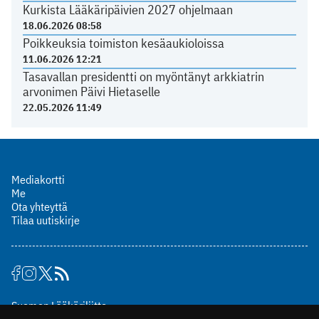
Kurkista Lääkäripäivien 2027 ohjelmaan
18.06.2026 08:58
Poikkeuksia toimiston kesäaukioloissa
11.06.2026 12:21
Tasavallan presidentti on myöntänyt arkkiatrin
arvonimen Päivi Hietaselle
22.05.2026 11:49
Mediakortti
Me
Ota yhteyttä
Tilaa uutiskirje
Suomen Lääkäriliitto