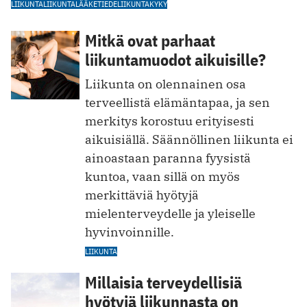
LIIKUNTA
LIIKUNTALÄÄKETIEDE
LIIKUNTAKYKY
Mitkä ovat parhaat
liikuntamuodot aikuisille?
Liikunta on olennainen osa
terveellistä elämäntapaa, ja sen
merkitys korostuu erityisesti
aikuisiällä. Säännöllinen liikunta ei
ainoastaan paranna fyysistä
kuntoa, vaa n sillä on myös
merkittäviä hyötyjä
mielenterveydelle ja yleiselle
hyvinvoinnille.
LIIKUNTA
Millaisia terveydellisiä
hyötyjä liikunnasta on