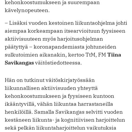
kehonkoostumukseen ja suurempaan
kävelynopeuteen.
– Lisäksi vuoden kestoinen liikuntaohjelma johti
aiempaa korkeampaan itsearvioituun fyysiseen
aktiivisuuteen myös harjoitusohjelman
päätyttyä – koronapandemiasta johtuneiden
sulkutoimien aikanakin, kertoo TtM, FM
Tiina
Savikangas
väitöstiedotteessa.
Hän on tutkinut väitöskirjatyössään
liikunnallisen aktiivisuuden yhteyttä
kehonkoostumukseen ja fyysiseen kuntoon
ikääntyvillä, vähän liikuntaa harrastaneilla
henkilöillä. Samalla Savikangas selvitti vuoden
kestäneen liikunta- ja kognitiivisen harjoittelun
sekä pelkän liikuntaharjoittelun vaikutuksia