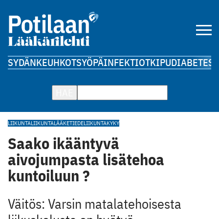
SYDÄN
KEUHKOT
SYÖPÄ
INFEKTIOT
KIPU
DIABETES
A
HAE
LIIKUNTA
LIIKUNTALÄÄKETIEDE
LIIKUNTAKYKY
Saako ikääntyvä
aivojumpasta lisätehoa
kuntoiluun ?
Väitös: Varsin matalatehoisesta