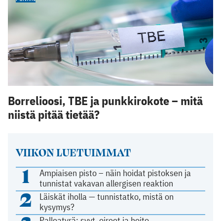
Borrelioosi, TBE ja punkkirokote – mitä
niistä pitää tietää?
VIIKON LUETUIMMAT
1
Ampiaisen pisto – näin hoidat pistoksen ja
tunnistat vakavan allergisen reaktion
2
Läiskät iholla — tunnistatko, mistä on
kysymys?
Palleatyrä: syyt, oireet ja hoito