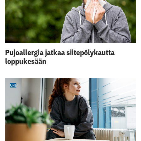
Pujoallergia jatkaa siitepölykautta
loppukesään
UNI