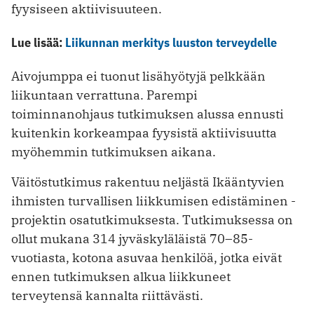
fyysiseen aktiivisuuteen.
Lue lisää:
Liikunnan merkitys luuston terveydelle
Aivojumppa ei tuonut lisähyötyjä pelkkään
liikuntaan verrattuna. Parempi
toiminnanohjaus tutkimuksen alussa ennusti
kuitenkin korkeampaa fyysistä aktiivisuutta
myöhemmin tutkimuksen aikana.
Väitöstutkimus rakentuu neljästä Ikääntyvien
ihmisten turvallisen liikkumisen edistäminen -
projektin osatutkimuksesta. Tutkimuksessa on
ollut mukana 314 jyväskyläläistä 70–85-
vuotiasta, kotona asuvaa henkilöä, jotka eivät
ennen tutkimuksen alkua liikkuneet
terveytensä kannalta riittävästi.