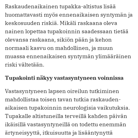
Raskaudenaikainen tupakka-altistus lisää
huomattavasti myös ennenaikaisen syntymän ja
keskosuuden riskiä. Mikäli raskaana oleva
nainen lopettaa tupakoinnin saadessaan tietää
olevansa raskaana, sikiön pään ja kehon
normaali kasvu on mahdollinen, ja muun
muassa ennenaikaisen syntymän ylimääräinen
riski vältetään.
Tupakointi näkyy vastasyntyneen voinnissa
Vastasyntyneen lapsen oireilun tutkiminen
mahdollistaa toisen tavan tutkia raskauden­
aikaisen tupakoinnin neurologisia vaikutuksia.
Tupakalle altistuneilla terveillä kahden päivän
ikäisillä vastasyntyneillä on todettu enemmän
ärtyneisyyttä, itkuisuutta ja lisääntynyttä