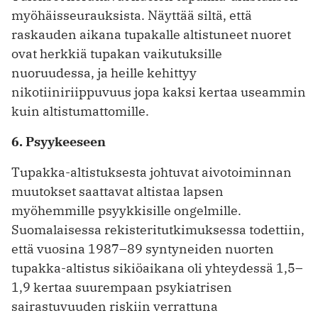
myöhäisseurauksista. Näyttää siltä, että
raskauden aikana tupakalle altistuneet nuoret
ovat herkkiä tupakan vaikutuksille
nuoruudessa, ja heille kehittyy
nikotiiniriippuvuus jopa kaksi kertaa useammin
kuin altistumattomille.
6. Psyykeeseen
Tupakka-altistuksesta johtuvat aivotoiminnan
muutokset saattavat altistaa lapsen
myöhemmille psyykkisille ongelmille.
Suomalaisessa rekisteritutkimuksessa todettiin,
että vuosina 1987–89 syntyneiden nuorten
tupakka-altistus sikiöaikana oli yhteydessä 1,5–
1,9 kertaa suurempaan psykiatrisen
sairastuvuuden riskiin verrattuna