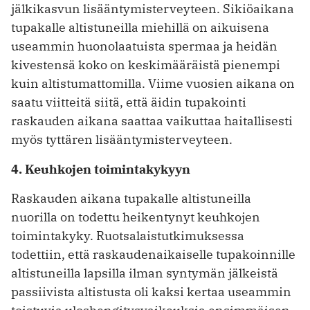
jälkikasvun lisääntymisterveyteen. Sikiöaikana
tupakalle altistuneilla miehillä on aikuisena
useammin huonolaatuista spermaa ja heidän
kivestensä koko on keskimääräistä pienempi
kuin altistumattomilla. Viime vuosien aikana on
saatu viitteitä siitä, että äidin tupakointi
raskauden aikana saattaa vaikuttaa haitallisesti
myös tyttären lisääntymisterveyteen.
4. Keuhkojen toimintakykyyn
Raskauden aikana tupakalle altistuneilla
nuorilla on todettu heikentynyt keuhkojen
toimintakyky. Ruotsalaistutkimuksessa
todettiin, että raskaudenaikaiselle tupakoinnille
altistuneilla lapsilla ilman syntymän jälkeistä
passiivista altistusta oli kaksi kertaa useammin