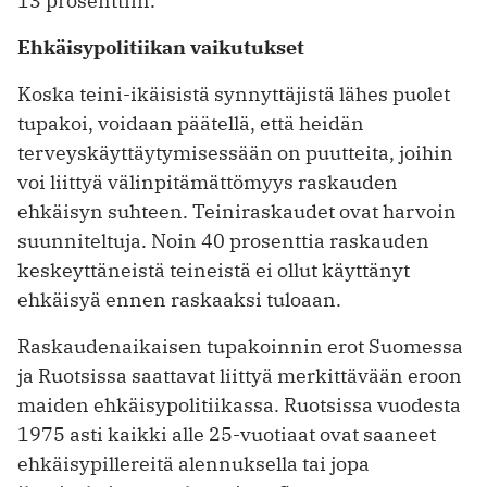
13 prosenttiin.
Ehkäisypolitiikan vaikutukset
Koska teini-ikäisistä synnyttäjistä lähes puolet
tupakoi, voidaan päätellä, että heidän
terveyskäyttäytymisessään on puutteita, joihin
voi liittyä välinpitämättömyys raskauden
ehkäisyn suhteen. Teiniraskaudet ovat harvoin
suunniteltuja. Noin 40 prosenttia raskauden
keskeyttäneistä teineistä ei ollut käyttänyt
ehkäisyä ennen raskaaksi tuloaan.
Raskaudenaikaisen tupakoinnin erot Suomessa
ja Ruotsissa saattavat liittyä merkittävään eroon
maiden ehkäisypolitiikassa. Ruotsissa vuodesta
1975 asti kaikki alle 25-vuotiaat ovat saaneet
ehkäisypillereitä alennuksella tai jopa