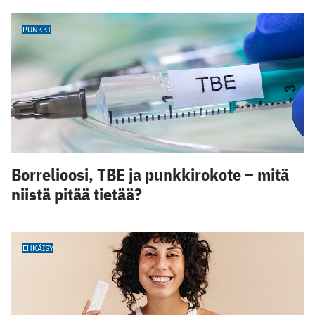
PUNKKI
Borrelioosi, TBE ja punkkirokote – mitä
niistä pitää tietää?
EHKÄISY