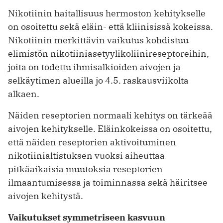
Nikotiinin haitallisuus hermoston kehitykselle
on osoitettu sekä eläin- että kliinisissä kokeissa.
Nikotiinin merkittävin vaikutus kohdistuu
elimistön nikotiiniasetyylikoliinireseptoreihin,
joita on todettu ihmisalkioiden aivojen ja
selkäytimen alueilla jo 4.5. raskausviikolta
alkaen.
Näiden reseptorien normaali kehitys on tärkeää
aivojen kehitykselle. Eläinkokeissa on osoitettu,
että näiden reseptorien aktivoituminen
nikotiinialtistuksen vuoksi aiheuttaa
pitkäaikaisia muutoksia reseptorien
ilmaantumisessa ja toiminnassa sekä häiritsee
aivojen kehitystä.
Vaikutukset symmetriseen kasvuun