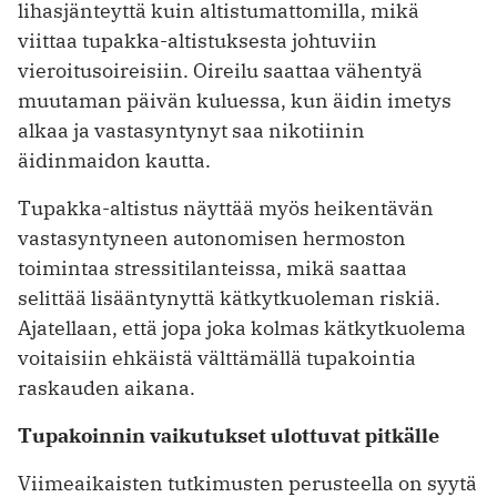
lihasjänteyttä kuin altistumattomilla, mikä
viittaa tupakka-altistuksesta johtuviin
vieroitusoireisiin. Oireilu saattaa vähentyä
muutaman päivän kuluessa, kun äidin imetys
alkaa ja vastasyntynyt saa nikotiinin
äidinmaidon kautta.
Tupakka-altistus näyttää myös heikentävän
vastasyntyneen autonomisen hermoston
toimintaa stressitilanteissa, mikä saattaa
selittää lisääntynyttä kätkytkuoleman riskiä.
Ajatellaan, että jopa joka kolmas kätkytkuolema
voitaisiin ehkäistä välttämällä tupakointia
raskauden aikana.
Tupakoinnin vaikutukset ulottuvat pitkälle
Viimeaikaisten tutkimusten perusteella on syytä