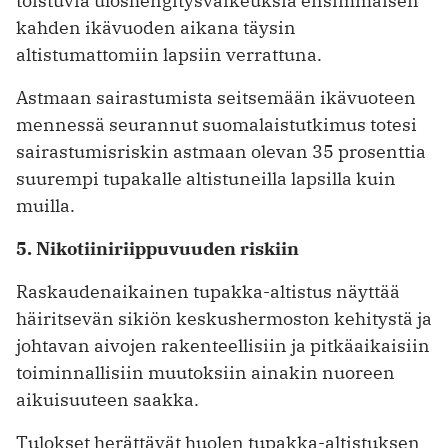
toistuvia uloshengitysvaikeuksia ensimmäisen
kahden ikävuoden aikana täysin
altistumattomiin lapsiin verrattuna.
Astmaan sairastumista seitsemään ikävuoteen
mennessä seurannut suomalaistutkimus totesi
sairastumisriskin astmaan olevan 35 prosenttia
suurempi tupakalle altistuneilla lapsilla kuin
muilla.
5. Nikotiiniriippuvuuden riskiin
Raskaudenaikainen tupakka-altistus näyttää
häiritsevän sikiön keskushermoston kehitystä ja
johtavan aivojen rakenteellisiin ja pitkäaikaisiin
toiminnallisiin muutoksiin ainakin nuoreen
aikuisuuteen saakka.
Tulokset herättävät huolen tupakka-altistuksen