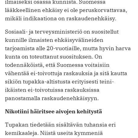
ilmaiseksi osassa kunnista. Suomessa
lääkkeellinen ehkäisy ei ole peruskorvattavaa,
mikäli indikaationa on raskaudenehkäisy.
Sosiaali- ja terveysministeriö on suositellut
kunnille ilmaisten ehkäisyvälineiden
tarjoamista alle 20-vuotiaille, mutta hyvin harva
kunta on toteuttanut suosituksen. On
todennäköistä, että Suomessa voitaisiin
vähentää ei-toivottuja raskauksia ja sitä kautta
sikiön tupakka-altistusta erityisesti teini-
ikäisten ei-toivotuissa raskauksissa
panostamalla raskaudenehkäisyyn.
Nikotiini häiritsee aivojen kehitystä
Tupakan tiedetään sisältävän tuhansia eri
kemikaaleja. Niistä useita kymmeniä