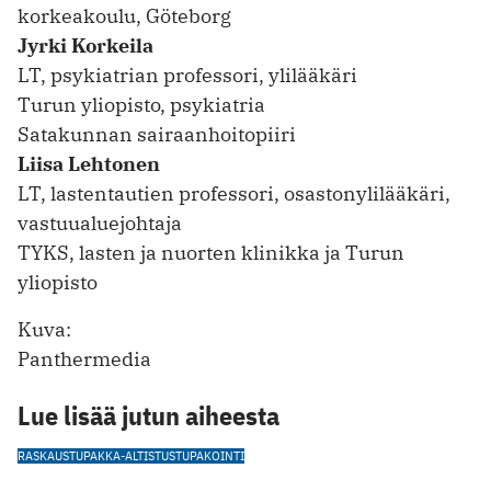
korkeakoulu, Göteborg
Jyrki Korkeila
LT, psykiatrian professori, ylilääkäri
Turun yliopisto, psykiatria
Satakunnan sairaanhoitopiiri
Liisa Lehtonen
LT, lastentautien professori, osastonylilääkäri,
vastuualuejohtaja
TYKS, lasten ja nuorten klinikka ja Turun
yliopisto
Kuva:
Panthermedia
Lue lisää jutun aiheesta
RASKAUS
TUPAKKA-ALTISTUS
TUPAKOINTI