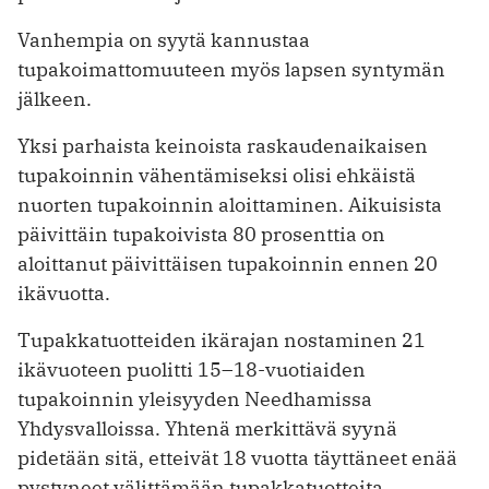
Vanhempia on syytä kannustaa
tupakoimattomuuteen myös lapsen syntymän
jälkeen.
Yksi parhaista keinoista raskaudenaikaisen
tupakoinnin vähentämiseksi olisi ehkäistä
nuorten tupakoinnin aloittaminen. Aikuisista
päivittäin tupakoivista 80 prosenttia on
aloittanut päivittäisen tupakoinnin ennen 20
ikävuotta.
Tupakkatuotteiden ikärajan nostaminen 21
ikävuoteen puolitti 15–18-vuotiaiden
tupakoinnin yleisyyden Needhamissa
Yhdysvalloissa. Yhtenä merkittävä syynä
pidetään sitä, etteivät 18 vuotta täyttäneet enää
pystyneet välittämään tupakkatuotteita