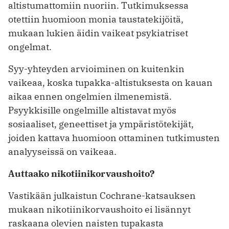
altistumattomiin nuoriin. Tutkimuksessa
otettiin huomioon monia taustatekijöitä,
mukaan lukien äidin vaikeat psykiatriset
ongelmat.
Syy-yhteyden arvioiminen on kuitenkin
vaikeaa, koska tupakka-altistuksesta on kauan
aikaa ennen ongelmien ilmenemistä.
Psyykkisille ongelmille altistavat myös
sosiaaliset, geneettiset ja ympäristötekijät,
joiden kattava huomioon ottaminen tutkimusten
analyyseissä on vaikeaa.
Auttaako nikotiinikorvaushoito?
Vastikään julkaistun Cochrane-katsauksen
mukaan nikotiinikorvaushoito ei lisännyt
raskaana olevien naisten tupakasta