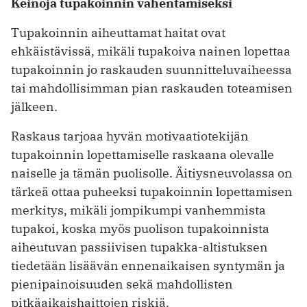
Keinoja tupakoinnin vähentämiseksi
Tupakoinnin aiheuttamat haitat ovat
ehkäistävissä, mikäli tupakoiva nainen lopettaa
tupakoinnin jo raskauden suunnitteluvaiheessa
tai mahdollisimman pian raskauden toteamisen
jälkeen.
Raskaus tarjoaa hyvän motivaatiotekijän
tupakoinnin lopettamiselle raskaana olevalle
naiselle ja tämän puolisolle. Äitiysneuvolassa on
tärkeä ottaa puheeksi tupakoinnin lopettamisen
merkitys, mikäli jompikumpi vanhemmista
tupakoi, koska myös puolison tupakoinnista
aiheutuvan passiivisen tupakka-altistuksen
tiedetään lisäävän ennenaikaisen syntymän ja
pienipainoisuuden sekä mahdollisten
pitkäaikaishaittojen riskiä.