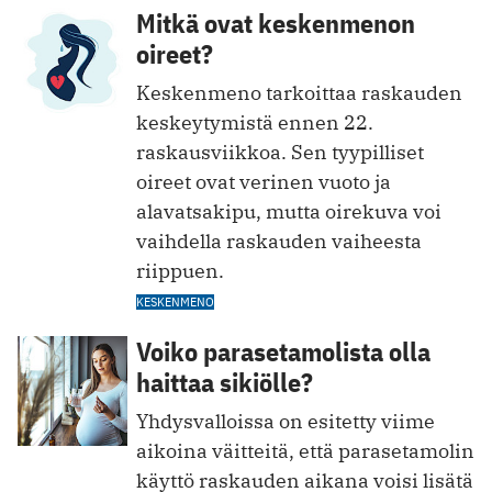
Mitkä ovat keskenmenon
oireet?
Keskenmeno tarkoittaa raskauden
keskeytymistä ennen 22.
raskausviikkoa. Sen tyypilliset
oireet ovat verinen vuoto ja
alavatsakipu, mutta oirekuva voi
vaihdella raskauden vaiheesta
riippuen.
KESKENMENO
Voiko parasetamolista olla
haittaa sikiölle?
Yhdysvalloissa on esitetty viime
aikoina väitteitä, että parasetamolin
käyttö raskauden aikana voisi lisätä