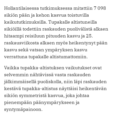
Hollantilaisessa tutkimuksessa mitattiin 7 098
sikiön pään ja kehon kasvua toistuvilla
kaikututkimuksilla. Tupakalle altistuneilla
sikiöillä todettiin raskauden puolivälistä alkaen
hitaampi reisiluun pituuden kasvu ja 25.
raskausviikosta alkaen myös heikentynyt pään
kasvu sekä vatsan ympäryksen kasvu
verrattuna tupakalle altistumattomiin.
Vaikka tupakka-altistuksen vaikutukset ovat
selvemmin nähtävissä vasta raskauden
jälkimmäisellä puoliskolla, niin läpi raskauden
kestävä tupakka-altistus näyttäisi heikentävän
sikiön symmetristä kasvua, joka johtaa
pienempään päänympärykseen ja
syntymäpainoon.