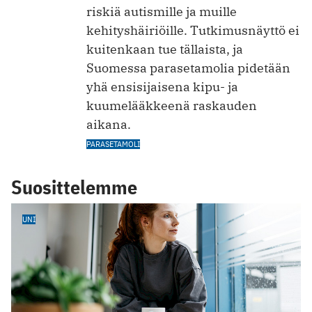
riskiä autismille ja muille
kehityshäiriöille. Tutkimusnäyttö ei
kuitenkaan tue tällaista, ja
Suomessa parasetamolia pidetään
yhä ensisijaisena kipu- ja
kuumelääkkeenä raskauden
aikana.
PARASETAMOLI
Suosittelemme
UNI