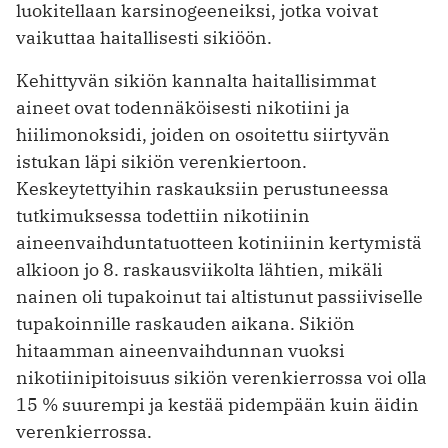
luokitellaan karsinogeeneiksi, jotka voivat
vaikuttaa haitallisesti sikiöön.
Kehittyvän sikiön kannalta haitallisimmat
aineet ovat todennäköisesti nikotiini ja
hiilimonoksidi, joiden on osoitettu siirtyvän
istukan läpi sikiön verenkiertoon.
Keskeytettyihin raskauksiin perustuneessa
tutkimuksessa todettiin nikotiinin
aineenvaihduntatuotteen kotiniinin kertymistä
alkioon jo 8. raskausviikolta lähtien, mikäli
nainen oli tupakoinut tai altistunut passiiviselle
tupakoinnille raskauden aikana. Sikiön
hitaamman aineenvaihdunnan vuoksi
nikotiinipitoisuus sikiön verenkierrossa voi olla
15 % suurempi ja kestää pidempään kuin äidin
verenkierrossa.