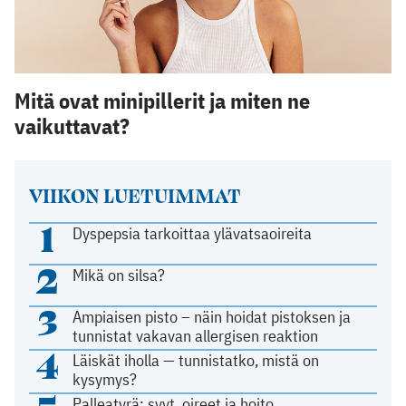
Mitä ovat minipillerit ja miten ne
vaikuttavat?
VIIKON LUETUIMMAT
1
Dyspepsia tarkoittaa ylävatsaoireita
2
Mikä on silsa?
3
Ampiaisen pisto – näin hoidat pistoksen ja
tunnistat vakavan allergisen reaktion
4
Läiskät iholla — tunnistatko, mistä on
kysymys?
Palleatyrä: syyt, oireet ja hoito