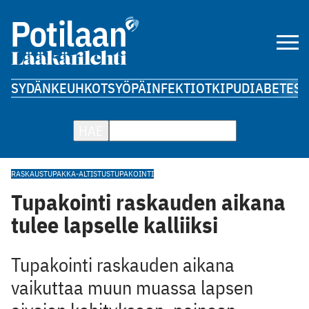
SYDÄN
KEUHKOT
SYÖPÄ
INFEKTIOT
KIPU
DIABETES
A
HAE
RASKAUS
TUPAKKA-ALTISTUS
TUPAKOINTI
Tupakointi raskauden aikana
tulee lapselle kalliiksi
Tupakointi raskauden aikana
vaikuttaa muun muassa lapsen