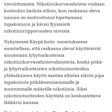
vieroittumista. Nikotiinikorvaushoitoa voidaan
kuitenkin harkita silloin, kun raskaana oleva
nainen on motivoitunut lopettamaan
tupakoinnin ja kärsii fyysisistä
nikotiiniriippuvuuden oireista.
Nykyisessä Käypä hoito -suosituksessa
suositellaan, että raskaana olevat käyttäisivät
ainoastaan lyhytvaikutteisia
nikotiinikorvaushoitovalmisteita, koska pitkä-
ja lyhytvaikutteisten nikotiinituotteiden
yhtäaikainen käyttö saattaa altistaa sikiön jopa
tupakointia pitkäkestoisemmalle ja
suuremmalle määrälle nikotiinia. Siksi
nikotiinituotteiden käytöstä on keskusteltava
lääkärin kanssa.