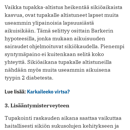
Vaikka tupakka-altistus heikentää sikiöaikaista
kasvua, ovat tupakalle altistuneet lapset muita
useammin ylipainoisia lapsuusiästä
aikuisikään. Tämä selittyy osittain Barkerin
hypoteesilla, jonka mukaan aikuisuuden
sairaudet ohjelmoituvat sikiökaudella. Pienempi
syntymäpaino ei kuitenkaan selitä koko
yhteyttä. Sikiöaikana tupakalle altistuneilla
nähdään myös muita useammin aikuisena
tyypin 2 diabetesta.
Lue lisää:
Karkaileeko virtsa?
3. Lisääntymisterveyteen
Tupakointi raskauden aikana saattaa vaikuttaa
haitallisesti sikiön sukusolujen kehitykseen ja