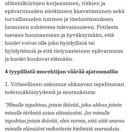
uhkatulkintojen korjaaminen, riskien ja
epävarmuuden sietämisen kasvattaminen sekä
turvallisuuden tunteen ja itseluottamuksen
luominen suhteessa tulevaisuuteen. Potilasta
tuetaan huomaamaan ja hyväksymään, että
huolet voivat olla joko hyödyllisiä tai
hyödyttömiä ja että tietynasteinen epävarmuus
ja huolet kuuluvat elämään.
4 tyypillistä murehtijan väärää ajatusmallia
1. Virheellinen uskomus uhkaavan tapahtuman
todennäköisyydestä ja seurauksista:
"Minulle tapahtuu, jotain ikävää, joka uhkaa jotain
minulle tärkeää asiaa elämässäni. Jos minulle
tapahtuu jotain ikävää, olen varma, että siitä seuraa
minulle elämääni vaikuttavia kielteisiä seurauksia.