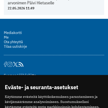
arvonimen Päivi Hietaselle
22.05.2026 11:49
Mediakortti
Me
Ota yhteyttä
Tilaa uutiskirje
Suomen Lääkäriliitto
Mäkelänkatu 2, PL 49
Eväste- ja seuranta-asetukset
00510 Helsinki
puh. (09) 393 091
Käytämme evästeitä käyttökokemuksen parantamiseen ja
toimitus@potilaanlaakarilehti.fi
kävijämäärämme analysoimiseen. Suostumuksellasi
käytämme evästeitä myös markkinoinnin kohdentamiseen.
ISSN 2323-9476