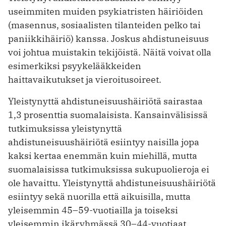
useimmiten muiden psykiatristen häiriöiden
(masennus, sosiaalisten tilanteiden pelko tai
paniikkihäiriö) kanssa. Joskus ahdistuneisuus
voi johtua muistakin tekijöistä. Näitä voivat olla
esimerkiksi psyykelääkkeiden
haittavaikutukset ja vieroitusoireet.
Yleistynyttä ahdistuneisuushäiriötä sairastaa
1,3 prosenttia suomalaisista. Kansainvälisissä
tutkimuksissa yleistynyttä
ahdistuneisuushäiriötä esiintyy naisilla jopa
kaksi kertaa enemmän kuin miehillä, mutta
suomalaisissa tutkimuksissa sukupuolieroja ei
ole havaittu. Yleistynyttä ahdistuneisuushäiriötä
esiintyy sekä nuorilla että aikuisilla, mutta
yleisemmin 45–59-vuotiailla ja toiseksi
yleisemmin ikäryhmässä 30–44-vuotiaat.