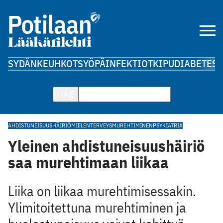
SYDÄN
KEUHKOT
SYÖPÄ
INFEKTIOT
KIPU
DIABETES
A
HAE
AHDISTUNEISUUSHÄIRIÖ
MIELENTERVEYS
MUREHTIMINEN
PSYKIATRIA
Yleinen ahdistuneisuushäiriö
saa murehtimaan liikaa
Liika on liikaa murehtimisessakin.
Ylimitoitettuna murehtiminen ja