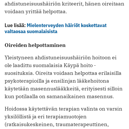
ahdistuneisuushäiriön kriteerit, hänen oireitaan
voidaan yrittää helpottaa.
Lue lisää:
Mielenterveyden häiriöt koskettavat
valtaosaa suomalaisista
Oireiden helpottaminen
Yleistyneen ahdistuneisuushäiriön hoitoon ei
ole laadittu suomalaisia Käypä hoito -
suosituksia. Oireita voidaan helpottaa erilaisilla
psykoterapioilla ja ensilinjan lääkehoitona
käytetään masennuslääkkeitä, erityisesti silloin
kun potilaalla on samanaikainen masennus.
Hoidossa käytettävän terapian valinta on varsin
yksilöllistä ja eri terapiamuotojen
(ratkaisukeskeinen, traumaterapeuttinen,