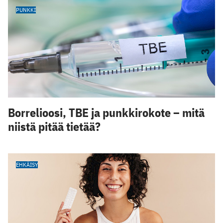
PUNKKI
Borrelioosi, TBE ja punkkirokote – mitä
niistä pitää tietää?
EHKÄISY