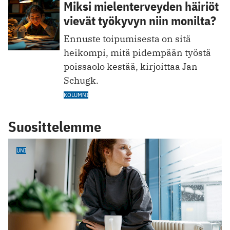
Miksi mielenterveyden häiriöt
vievät työkyvyn niin monilta?
Ennuste toipumisesta on sitä
heikompi, mitä pidempään työstä
poissaolo kestää, kirjoittaa Jan
Schugk.
KOLUMNI
Suosittelemme
UNI