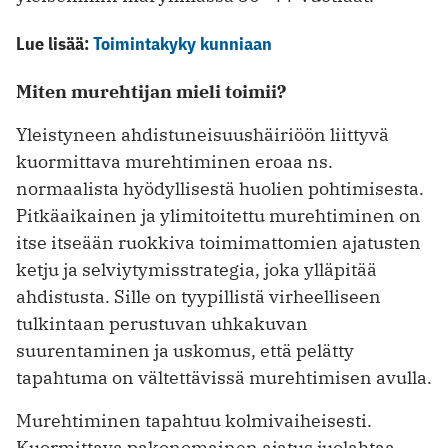
Lue lisää:
Toimintakyky kunniaan
Miten murehtijan mieli toimii?
Yleistyneen ahdistuneisuushäiriöön liittyvä
kuormittava murehtiminen eroaa ns.
normaalista hyödyllisestä huolien pohtimisesta.
Pitkäaikainen ja ylimitoitettu murehtiminen on
itse itseään ruokkiva toimimattomien ajatusten
ketju ja selviytymisstrategia, joka ylläpitää
ahdistusta. Sille on tyypillistä virheelliseen
tulkintaan perustuvan uhkakuvan
suurentaminen ja uskomus, että pelätty
tapahtuma on vältettävissä murehtimisen avulla.
Murehtiminen tapahtuu kolmivaiheisesti.
Kuormittava pakonomainen ajatus juolahtaa