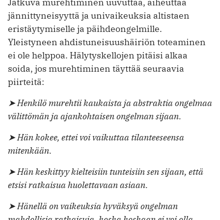
Jatkuva murehtiminen uuvuttaa, aiheuttaa
jännittyneisyyttä ja univaikeuksia altistaen
eristäytymiselle ja päihdeongelmille.
Yleistyneen ahdistuneisuushäiriön toteaminen
ei ole helppoa. Hälytyskellojen pitäisi alkaa
soida, jos murehtiminen täyttää seuraavia
piirteitä:
➤ Henkilö murehtii kaukaista ja abstraktia ongelmaa
välittömän ja ajankohtaisen ongelman sijaan.
➤ Hän kokee, ettei voi vaikuttaa tilanteeseensa
mitenkään.
➤ Hän keskittyy kielteisiin tunteisiin sen sijaan, että
etsisi ratkaisua huolettavaan asiaan.
➤ Hänellä on vaikeuksia hyväksyä ongelman
mahdollisia ratkaisuja, koska koskaan ei voi olla