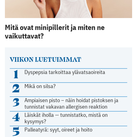
Mitä ovat minipillerit ja miten ne
vaikuttavat?
VIIKON LUETUIMMAT
1
Dyspepsia tarkoittaa ylävatsaoireita
2
Mikä on silsa?
3
Ampiaisen pisto – näin hoidat pistoksen ja
tunnistat vakavan allergisen reaktion
4
Läiskät iholla — tunnistatko, mistä on
kysymys?
5
Palleatyrä: syyt, oireet ja hoito