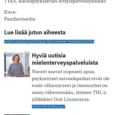
TYKS, aikuispsykiatrian erityispalveluyksikkö
Kuva:
Panthermedia
Lue lisää jutun aiheesta
AHDISTUNEISUUSHÄIRIÖ
MIELENTERVEYS
MUREHTIMINEN
PSYKIATRIA
Hyviä uutisia
mielenterveyspalveluista
Nuoret saavat nopeasti apua,
psykiatriset sairaalapaikat eivät ole
enää vähentyneet ja itsemurhat on
saatu vähenemään, iloitsee THL:n
ylilääkäri Outi Linnaranta.
MIELENTERVEYSPALVELUT