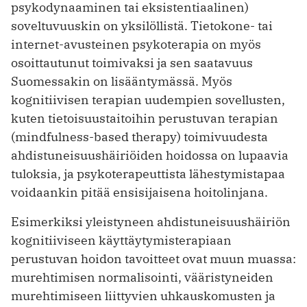
psykodynaaminen tai eksistentiaalinen)
soveltuvuuskin on yksilöllistä. Tietokone- tai
internet-avusteinen psykoterapia on myös
osoittautunut toimivaksi ja sen saatavuus
Suomessakin on lisääntymässä. Myös
kognitiivisen terapian uudempien sovellusten,
kuten tietoisuustaitoihin perustuvan terapian
(mindfulness-based therapy) toimivuudesta
ahdistuneisuushäiriöiden hoidossa on lupaavia
tuloksia, ja psykoterapeuttista lähestymistapaa
voidaankin pitää ensisijaisena hoitolinjana.
Esimerkiksi yleistyneen ahdistuneisuushäiriön
kognitiiviseen käyttäytymisterapiaan
perustuvan hoidon tavoitteet ovat muun muassa:
murehtimisen normalisointi, vääristyneiden
murehtimiseen liittyvien uhkauskomusten ja