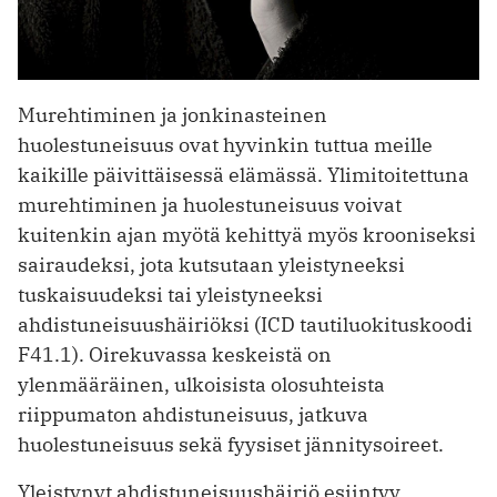
Murehtiminen ja jonkinasteinen
huolestuneisuus ovat hyvinkin tuttua meille
kaikille päivittäisessä elämässä. Ylimitoitettuna
murehtiminen ja huolestuneisuus voivat
kuitenkin ajan myötä kehittyä myös krooniseksi
sairaudeksi, jota kutsutaan yleistyneeksi
tuskaisuudeksi tai yleistyneeksi
ahdistuneisuushäiriöksi (ICD tautiluokituskoodi
F41.1). Oirekuvassa keskeistä on
ylenmääräinen, ulkoisista olosuhteista
riippumaton ahdistuneisuus, jatkuva
huolestuneisuus sekä fyysiset jännitysoireet.
Yleistynyt ahdistuneisuushäiriö esiintyy