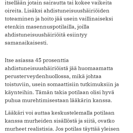
itsellään jotain sairautta tai kokee vaikeita
oireita. Lisäksi ahdistuneisuushäiriöiden
toteaminen ja hoito jää usein vaillinaiseksi
etenkin masennuspotilailla, joilla
ahdistuneisuushäiriöitä esiintyy
samanaikaisesti.
Itse asiassa 45 prosenttia
ahdistuneisuushäiriöistä jää huomaamatta
perusterveydenhuollossa, mikä johtaa
toistuviin, usein somaattisiin tutkimuksiin ja
käynteihin. Tämän takia potilaan olisi hyvä
puhua murehtimisestaan lääkärin kanssa.
Lääkäri voi auttaa keskustelemalla potilaan
kanssa murheiden sisällöstä ja siitä, ovatko
murheet realistisia. Jos potilas täyttää yleisen