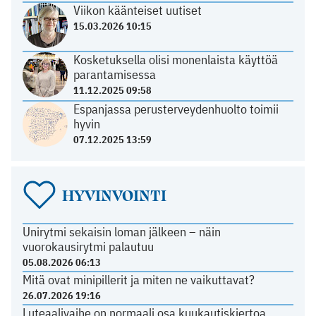
Viikon käänteiset uutiset
15.03.2026 10:15
Kosketuksella olisi monenlaista käyttöä
parantamisessa
11.12.2025 09:58
Espanjassa perusterveydenhuolto toimii
hyvin
07.12.2025 13:59
HYVINVOINTI
Unirytmi sekaisin loman jälkeen – näin
vuorokausirytmi palautuu
05.08.2026 06:13
Mitä ovat minipillerit ja miten ne vaikuttavat?
26.07.2026 19:16
Luteaalivaihe on normaali osa kuukautiskiertoa