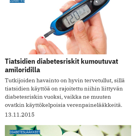
DIABETES
Tiatsidien diabetesriskit kumoutuvat
amiloridilla
Tutkijoiden havainto on hyvin tervetullut, sillä
tiatsidien käyttöä on rajoitettu niihin liittyvän
diabetesriskin vuoksi, vaikka ne muuten
ovatkin käyttökelpoisia verenpainelääkkeitä.
13.11.2015
DIABETESLÄÄKKEET