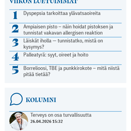
VIIKON LUETUIMMAT
1
Dyspepsia tarkoittaa ylävatsaoireita
2
Ampiaisen pisto – näin hoidat pistoksen ja
tunnistat vakavan allergisen reaktion
3
Läiskät iholla — tunnistatko, mistä on
kysymys?
4
Palleatyrä: syyt, oireet ja hoito
5
Borrelioosi, TBE ja punkkirokote – mitä niistä
pitää tietää?
KOLUMNI
Terveys on osa turvallisuutta
26.04.2026 15:32