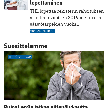
lopettaminen
THL lopettaa rekisterin rahoituksen
asteittain vuoteen 2019 mennessä
säästötarpeiden vuoksi.
MUNUAISENSIIRROT
Suosittelemme
SIITEPÖLYALLERGIA
Pujoallergia jatkaa siitepölykautta