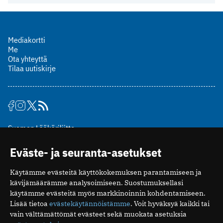
Mediakortti
Me
Ota yhteyttä
Tilaa uutiskirje
Suomen Lääkäriliitto
Mäkelänkatu 2, PL 49
Eväste- ja seuranta-asetukset
00510 Helsinki
puh. (09) 393 091
Käytämme evästeitä käyttökokemuksen parantamiseen ja
toimitus@potilaanlaakarilehti.fi
kävijämäärämme analysoimiseen. Suostumuksellasi
käytämme evästeitä myös markkinoinnin kohdentamiseen.
ISSN 2323-9476
Lisää tietoa
evästekäytännöistämme
. Voit hyväksyä kaikki tai
vain välttämättömät evästeet sekä muokata asetuksia