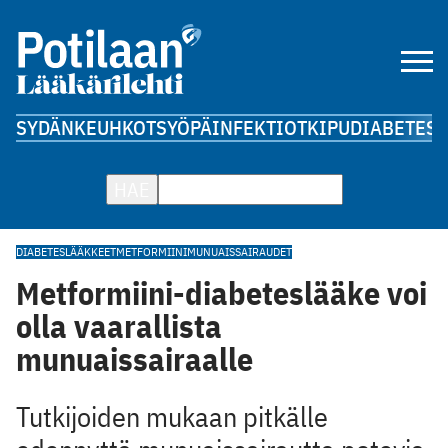
SYDÄN
KEUHKOT
SYÖPÄ
INFEKTIOT
KIPU
DIABETES
A
HAE
DIABETESLÄÄKKEET
METFORMIINI
MUNUAISSAIRAUDET
Metformiini-diabeteslääke voi
olla vaarallista
munuaissairaalle
Tutkijoiden mukaan pitkälle