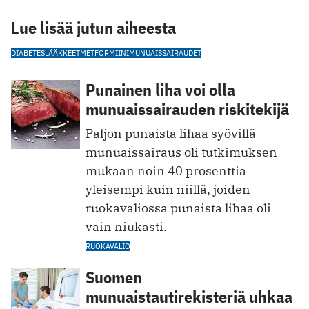
Lue lisää jutun aiheesta
DIABETESLÄÄKKEET
METFORMIINI
MUNUAISSAIRAUDET
Punainen liha voi olla
munuaissairauden riskitekijä
Paljon punaista lihaa syövillä
munuaissairaus oli tutkimuksen
mukaan noin 40 prosenttia
yleisempi kuin niillä, joiden
ruokavaliossa punaista lihaa oli
vain niukasti.
RUOKAVALIO
Suomen
munuaistautirekisteriä uhkaa