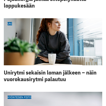
loppukesään
UNI
Unirytmi sekaisin loman jälkeen – näin
vuorokausirytmi palautuu
HYÖNTEISEN PISTO