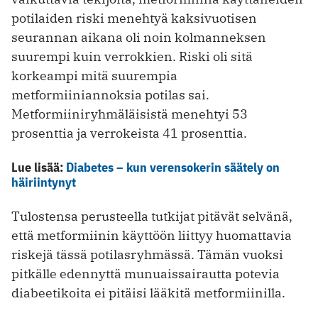
potilaiden riski menehtyä kaksivuotisen
seurannan aikana oli noin kolmanneksen
suurempi kuin verrokkien. Riski oli sitä
korkeampi mitä suurempia
metformiiniannoksia potilas sai.
Metformiiniryhmäläisistä menehtyi 53
prosenttia ja verrokeista 41 prosenttia.
Lue lisää:
Diabetes – kun verensokerin säätely on
häiriintynyt
Tulostensa perusteella tutkijat pitävät selvänä,
että metformiinin käyttöön liittyy huomattavia
riskejä tässä potilasryhmässä. Tämän vuoksi
pitkälle edennyttä munuaissairautta potevia
diabeetikoita ei pitäisi lääkitä metformiinilla.