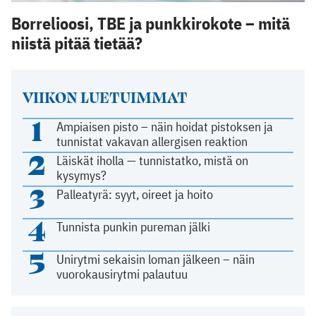
Borrelioosi, TBE ja punkkirokote – mitä
niistä pitää tietää?
VIIKON LUETUIMMAT
1
Ampiaisen pisto – näin hoidat pistoksen ja
tunnistat vakavan allergisen reaktion
2
Läiskät iholla — tunnistatko, mistä on
kysymys?
3
Palleatyrä: syyt, oireet ja hoito
4
Tunnista punkin pureman jälki
5
Unirytmi sekaisin loman jälkeen – näin
vuorokausirytmi palautuu