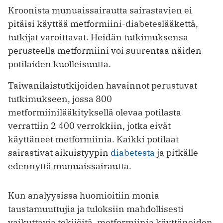
Kroonista munuaissairautta sairastavien ei
pitäisi käyttää metformiini-diabeteslääkettä,
tutkijat varoittavat. Heidän tutkimuksensa
perusteella metformiini voi suurentaa näiden
potilaiden kuolleisuutta.
Taiwanilaistutkijoiden havainnot perustuvat
tutkimukseen, jossa 800
metformiinilääkityksellä olevaa potilasta
verrattiin 2 400 verrokkiin, jotka eivät
käyttäneet metformiinia. Kaikki potilaat
sairastivat aikuistyypin
diabetesta
ja pitkälle
edennyttä munuaissairautta.
Kun analyysissa huomioitiin monia
taustamuuttujia ja tuloksiin mahdollisesti
vaikuttavia tekijöitä, metformiinia käyttäneiden