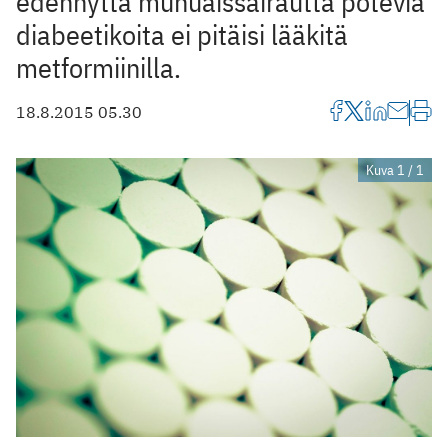
edennyttä munuaissairautta potevia
diabeetikoita ei pitäisi lääkitä
metformiinilla.
18.8.2015 05.30
Kuva 1 / 1