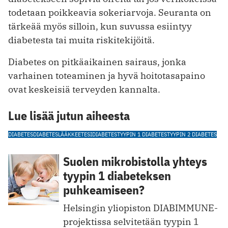
todetaan poikkeavia sokeriarvoja. Seuranta on
tärkeää myös silloin, kun suvussa esiintyy
diabetesta tai muita riskitekijöitä.
Diabetes on pitkäaikainen sairaus, jonka
varhainen toteaminen ja hyvä hoitotasapaino
ovat keskeisiä terveyden kannalta.
Lue lisää jutun aiheesta
DIABETES
DIABETESLÄÄKKEET
ESIDIABETES
TYYPIN 1 DIABETES
TYYPIN 2 DIABETES
Suolen mikrobistolla yhteys
tyypin 1 diabeteksen
puhkeamiseen?
Helsingin yliopiston DIABIMMUNE-
projektissa selvitetään tyypin 1