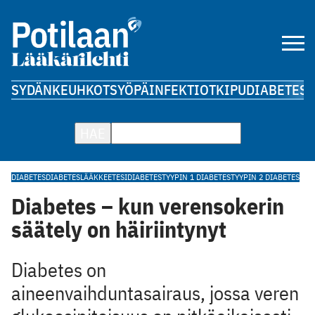
SYDÄN
KEUHKOT
SYÖPÄ
INFEKTIOT
KIPU
DIABETES
A
HAE
DIABETES
DIABETESLÄÄKKEET
ESIDIABETES
TYYPIN 1 DIABETES
TYYPIN 2 DIABETES
Diabetes – kun verensokerin
säätely on häiriintynyt
Diabetes on
aineenvaihduntasairaus, jossa veren