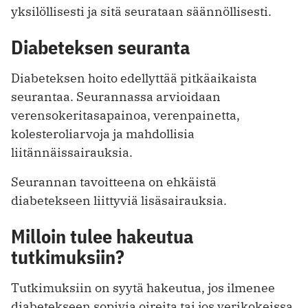
yksilöllisesti ja sitä seurataan säännöllisesti.
Diabeteksen seuranta
Diabeteksen hoito edellyttää pitkäaikaista
seurantaa. Seurannassa arvioidaan
verensokeritasapainoa, verenpainetta,
kolesteroliarvoja ja mahdollisia
liitännäissairauksia.
Seurannan tavoitteena on ehkäistä
diabetekseen liittyviä lisäsairauksia.
Milloin tulee hakeutua
tutkimuksiin?
Tutkimuksiin on syytä hakeutua, jos ilmenee
diabetekseen sopivia oireita tai jos verikokeissa