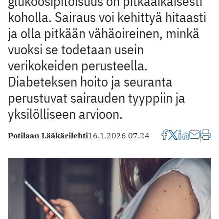
glukoosipitoisuus on pitkäaikaisesti
koholla. Sairaus voi kehittyä hitaasti
ja olla pitkään vähäoireinen, minkä
vuoksi se todetaan usein
verikokeiden perusteella.
Diabeteksen hoito ja seuranta
perustuvat sairauden tyyppiin ja
yksilölliseen arvioon.
Potilaan Lääkärilehti
16.1.2026 07.24