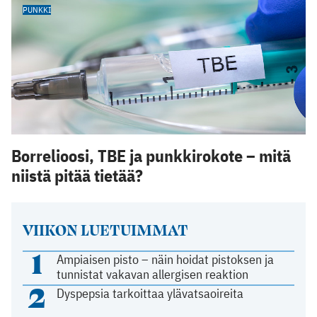
PUNKKI
Borrelioosi, TBE ja punkkirokote – mitä
niistä pitää tietää?
VIIKON LUETUIMMAT
1
Ampiaisen pisto – näin hoidat pistoksen ja
tunnistat vakavan allergisen reaktion
2
Dyspepsia tarkoittaa ylävatsaoireita