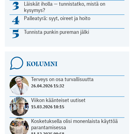
3
Läiskät iholla — tunnistatko, mistä on
kysymys?
4
Palleatyrä: syyt, oireet ja hoito
5
Tunnista punkin pureman jälki
KOLUMNI
Terveys on osa turvallisuutta
26.04.2026 15:32
Viikon käänteiset uutiset
15.03.2026 10:15
Kosketuksella olisi monenlaista käyttöä
parantamisessa