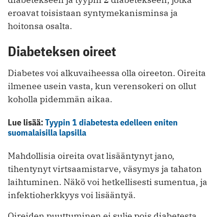
eroavat toisistaan syntymekanisminsa ja
hoitonsa osalta.
Diabeteksen oireet
Diabetes voi alkuvaiheessa olla oireeton. Oireita
ilmenee usein vasta, kun verensokeri on ollut
koholla pidemmän aikaa.
Lue lisää:
Tyypin 1 diabetesta edelleen eniten
suomalaisilla lapsilla
Mahdollisia oireita ovat lisääntynyt jano,
tihentynyt virtsaamistarve, väsymys ja tahaton
laihtuminen. Näkö voi hetkellisesti sumentua, ja
infektioherkkyys voi lisääntyä.
Oireiden puuttuminen ei sulje pois diabetesta.