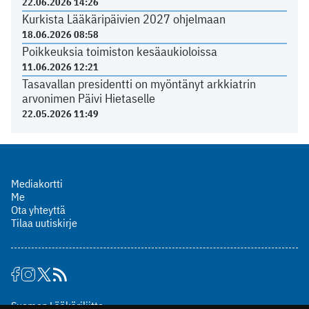
22.06.2026 14:26
Kurkista Lääkäripäivien 2027 ohjelmaan
18.06.2026 08:58
Poikkeuksia toimiston kesäaukioloissa
11.06.2026 12:21
Tasavallan presidentti on myöntänyt arkkiatrin
arvonimen Päivi Hietaselle
22.05.2026 11:49
Mediakortti
Me
Ota yhteyttä
Tilaa uutiskirje
Suomen Lääkäriliitto