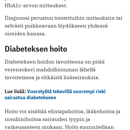
HbA1c-arvon mittaukset.
Diagnoosi perustuu toistettuihin mittauksiin tai
selvästi poikkeavaan löydökseen yhdessä
oireiden kanssa.
Diabeteksen hoito
Diabeteksen hoidon tavoitteena on pitää
verensokeri mahdollisimman lähellä
tavoitetasoa ja ehkäistä lisäsairauksia.
Lue lisää:
Vuorotyötä tekevillä suurempi riski
sairastua diabetekseen
Hoito voi sisältää elintapahoitoa, lääkehoitoa ja
insuliinihoitoa sairauden tyypin ja
vaikeusasteen mukaan. Hoito suunnitellaan