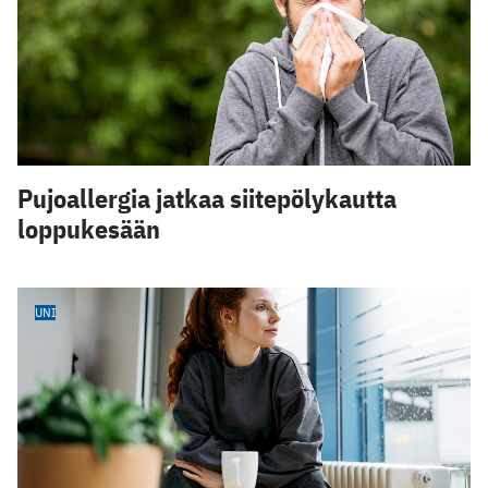
Pujoallergia jatkaa siitepölykautta
loppukesään
UNI