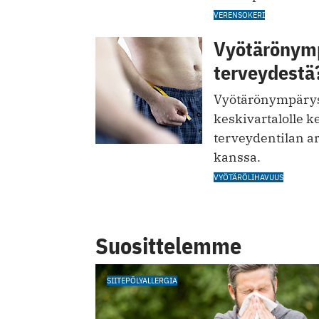
VERENSOKERI
Vyötärönymp
terveydestä
Vyötärönympärys 
keskivartalolle 
terveydentilan a
kanssa.
VYÖTÄRÖLIHAVUUS
Suosittelemme
SIITEPÖLYALLERGIA