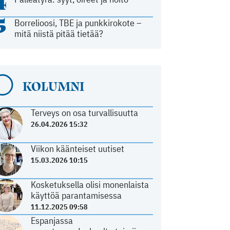
4
5
Borrelioosi, TBE ja punkkirokote –
mitä niistä pitää tietää?
KOLUMNI
Terveys on osa turvallisuutta
26.04.2026 15:32
Viikon käänteiset uutiset
15.03.2026 10:15
Kosketuksella olisi monenlaista
käyttöä parantamisessa
11.12.2025 09:58
Espanjassa