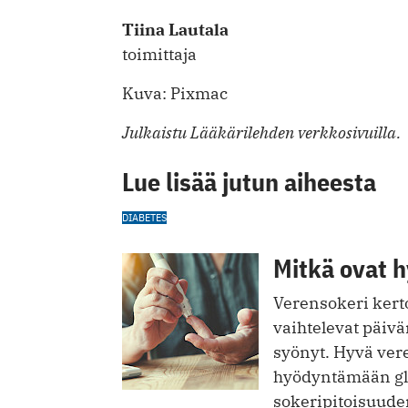
Tiina Lautala
toimittaja
Kuva: Pixmac
Julkaistu Lääkärilehden verkkosivuilla.
Lue lisää jutun aiheesta
DIABETES
Mitkä ovat h
Verensokeri kerto
vaihtelevat päiv
syönyt. Hyvä vere
hyödyntämään glu
sokeripitoisuude