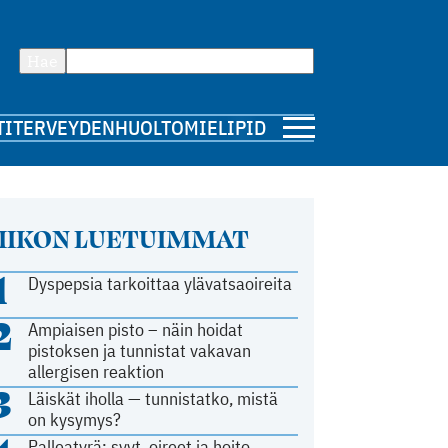
Hae
TI
TERVEYDENHUOLTO
MIELIPIDE
IIKON LUETUIMMAT
1
Dyspepsia tarkoittaa ylävatsaoireita
2
Ampiaisen pisto – näin hoidat
pistoksen ja tunnistat vakavan
allergisen reaktion
3
Läiskät iholla — tunnistatko, mistä
on kysymys?
Palleatyrä: syyt, oireet ja hoito