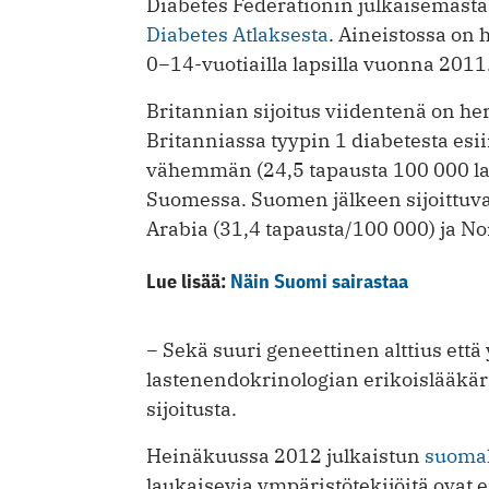
Diabetes Federationin julkaisemasta
Diabetes Atlaksesta
. Aineistossa on
0−14-vuotiailla lapsilla vuonna 2011
Britannian sijoitus viidentenä on he
Britanniassa tyypin 1 diabetesta esii
vähemmän (24,5 tapausta 100 000 la
Suomessa. Suomen jälkeen sijoittuvat
Arabia (31,4 tapausta/100 000) ja No
Lue lisää:
Näin Suomi sairastaa
− Sekä suuri geneettinen alttius että
lastenendokrinologian erikoislääkä
sijoitusta.
Heinäkuussa 2012 julkaistun
suomal
laukaisevia ympäristötekijöitä ovat e