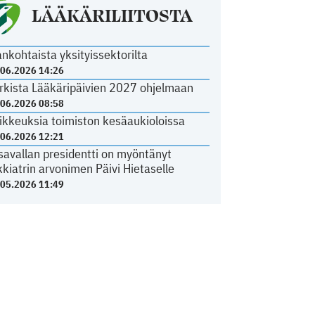
LÄÄKÄRILIITOSTA
ankohtaista yksityissektorilta
.06.2026 14:26
rkista Lääkäripäivien 2027 ohjelmaan
.06.2026 08:58
ikkeuksia toimiston kesäaukioloissa
.06.2026 12:21
savallan presidentti on myöntänyt
kkiatrin arvonimen Päivi Hietaselle
.05.2026 11:49