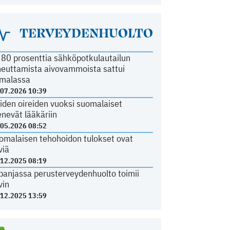
TERVEYDENHUOLTO
i 80 prosenttia sähköpotkulautailun
heuttamista aivovammoista sattui
malassa
.07.2026 10:39
iden oireiden vuoksi suomalaiset
nevät lääkäriin
.05.2026 08:52
omalaisen tehohoidon tulokset ovat
viä
.12.2025 08:19
panjassa perusterveydenhuolto toimii
vin
.12.2025 13:59