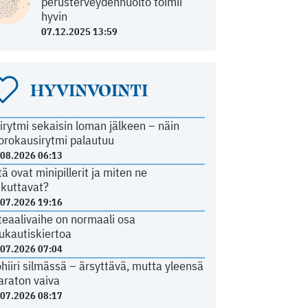
perusterveydenhuolto toimii
hyvin
07.12.2025 13:59
HYVINVOINTI
irytmi sekaisin loman jälkeen – näin
orokausirytmi palautuu
.08.2026 06:13
tä ovat minipillerit ja miten ne
ikuttavat?
.07.2026 19:16
teaalivaihe on normaali osa
ukautiskiertoa
.07.2026 07:04
ohiiri silmässä – ärsyttävä, mutta yleensä
araton vaiva
.07.2026 08:17