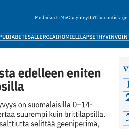
Mediakortti
Me
Ota yhteyttä
Tilaa uutiskirje
PU
DIABETES
ALLERGIA
IHO
MIELI
LAPSET
HYVINVOIN
V
sta edelleen eniten
silla
yvyys on suomalaisilla 0−14-
kertaa suurempi kuin brittilapsilla.
alttiutta selittää geeniperimä,