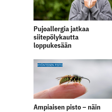
Pujoallergia jatkaa
siitepölykautta
loppukesään
HYÖNTEISEN PISTO
Ampiaisen pisto – näin