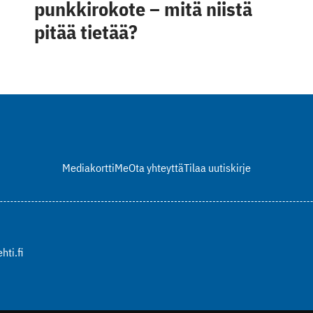
punkkirokote – mitä niistä
pitää tietää?
Mediakortti
Me
Ota yhteyttä
Tilaa uutiskirje
hti.fi