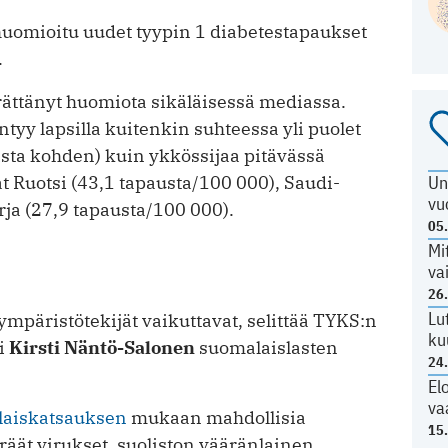
 huomioitu uudet tyypin 1 diabetestapaukset
.
rättänyt huomiota sikäläisessä mediassa.
ntyy lapsilla kuitenkin suhteessa yli puolet
sta kohden) kuin ykkössijaa pitävässä
 Ruotsi (43,1 tapausta/100 000), Saudi-
Un
vu
rja (27,9 tapausta/100 000).
05
Mi
va
26
Lu
 ympäristötekijät vaikuttavat, selittää TYKS:n
ku
ri
Kirsti Näntö-Salonen
suomalaislasten
24
El
va
aiskatsauksen
mukaan mahdollisia
15
räät virukset, suoliston vääränlainen