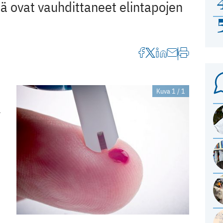
ä ovat vauhdittaneet elintapojen
Kuva 1 / 1
a