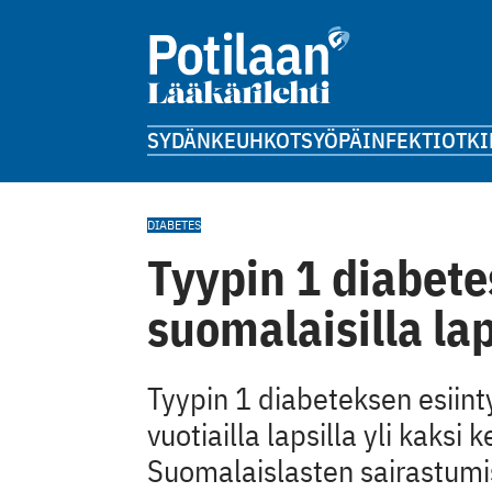
SYDÄN
KEUHKOT
SYÖPÄ
INFEKTIOT
KI
DIABETES
Tyypin 1 diabete
suomalaisilla lap
Tyypin 1 diabeteksen esiint
vuotiailla lapsilla yli kaksi 
Suomalaislasten sairastumis