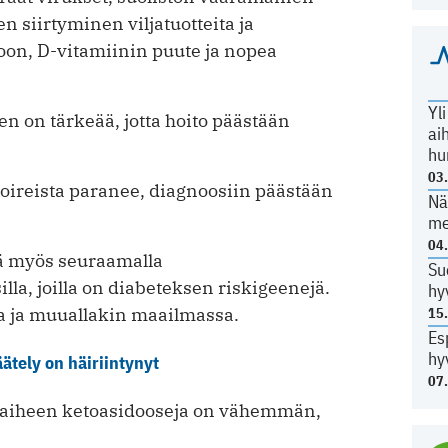
n siirtyminen viljatuotteita ja
on, D-vitamiinin puute ja nopea
Yl
 on tärkeää, jotta hoito päästään
ai
hu
03
oireista paranee, diagnoosiin päästään
Nä
me
04
ää myös seuraamalla
Su
lla, joilla on diabeteksen riskigeenejä.
hy
 ja muuallakin maailmassa.
15
Es
hy
ätely on häiriintynyt
07
ivaiheen ketoasidooseja on vähemmän,