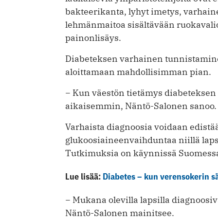
bakteerikanta, lyhyt imetys, varhaine
lehmänmaitoa sisältävään ruokavalio
painonlisäys.
Diabeteksen varhainen tunnistaminen
aloittamaan mahdollisimman pian.
− Kun väestön tietämys diabeteksen 
aikaisemmin, Näntö-Salonen sanoo.
Varhaista diagnoosia voidaan edist
glukoosiaineenvaihduntaa niillä lapsi
Tutkimuksia on käynnissä Suomessa
Lue lisää:
Diabetes – kun verensokerin sä
− Mukana olevilla lapsilla diagnoos
Näntö-Salonen mainitsee.