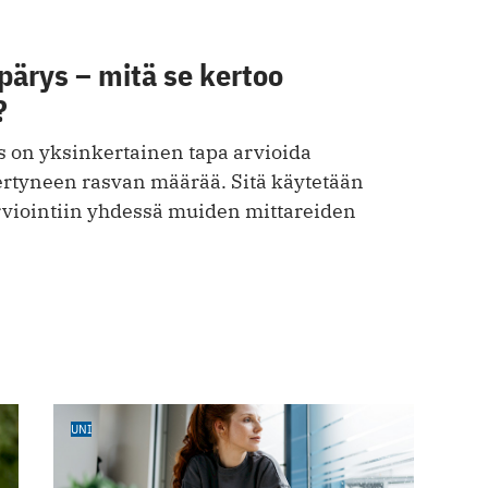
ärys – mitä se kertoo
?
on yksinkertainen tapa arvioida
kertyneen rasvan määrää. Sitä käytetään
rviointiin yhdessä muiden mittareiden
UNI