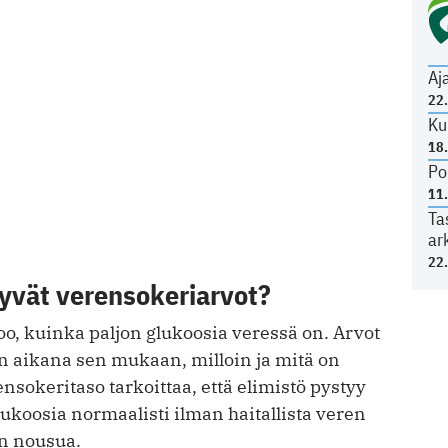
Aj
22
Ku
18
Po
11
Ta
ar
22
yvät verensokeriarvot?
o, kuinka paljon glukoosia veressä on. Arvot
än aikana sen mukaan, milloin ja mitä on
nsokeritaso tarkoittaa, että elimistö pystyy
koosia normaalisti ilman haitallista veren
n nousua.