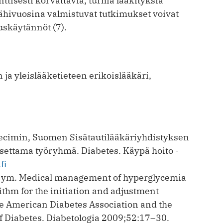
nttisesti korvattavia, turhia lääkityksiä
ähivuosina valmistuvat tutkimukset voivat
uskäytännöt (7).
n ja yleislääketieteen erikoislääkäri,
cimin, Suomen Sisätauti­lääkäriyhdistyksen
settama työ­ryhmä. Diabetes. Käypä hoito -
fi
B ym. Medical management of hyperglycemia
ithm for the initiation and adjustment
he American Diabetes Association and the
f Diabetes. Diabetologia 2009;52:17–30.