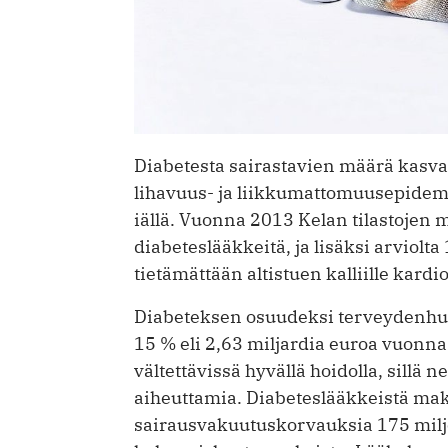
Diabetesta sairastavien määrä kasvaa
lihavuus- ja liikkumattomuusepidem
iällä. Vuonna 2013 Kelan tilastojen 
diabeteslääkkeitä, ja lisäksi arviolta
tietämättään altistuen kalliille kardi
Diabeteksen osuudeksi terveydenhuo
15 % eli 2,63 miljardia euroa vuonna
vältettävissä hyvällä hoidolla, sillä
aiheuttamia. Diabeteslääkkeistä ma
sairausvakuutuskorvauksia 175 milj