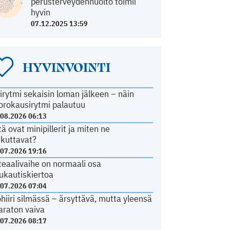
perusterveydenhuolto toimii
hyvin
07.12.2025 13:59
HYVINVOINTI
irytmi sekaisin loman jälkeen – näin
orokausirytmi palautuu
.08.2026 06:13
tä ovat minipillerit ja miten ne
ikuttavat?
.07.2026 19:16
teaalivaihe on normaali osa
ukautiskiertoa
.07.2026 07:04
ohiiri silmässä – ärsyttävä, mutta yleensä
araton vaiva
.07.2026 08:17