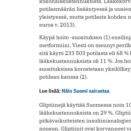
kokonaiskustannuksista. Lääkekorv
potilasmäärän lisääntyessä ja uusie
yleistyessä, mutta potilasta kohden 
euroa v. 2013).
Käypä hoito -suosituksen (1) ensilin
metformiini. Viesti on mennyt perill
sitä käytti 233 503 potilasta eli 68 
lääkekustannuksista oli 11 %. Jos hoi
suosituksissa korostetaan yksilöllis
potilaan kanssa (2).
Lue lisää:
Näin Suomi sairastaa
Gliptiinejä käyttää Suomessa noin 10
lääkekustannuksista on 29 %. Glipt
pitkävaikutteisten insuliinianalogi
nousun. Gliptiinit ovat korvanneet v