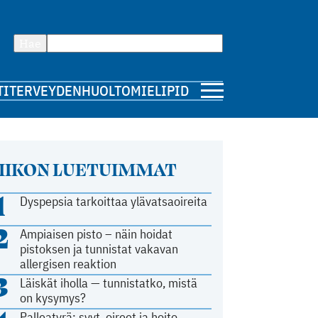
Hae
TI
TERVEYDENHUOLTO
MIELIPIDE
IIKON LUETUIMMAT
1
Dyspepsia tarkoittaa ylävatsaoireita
2
Ampiaisen pisto – näin hoidat
pistoksen ja tunnistat vakavan
allergisen reaktion
3
Läiskät iholla — tunnistatko, mistä
on kysymys?
Palleatyrä: syyt, oireet ja hoito