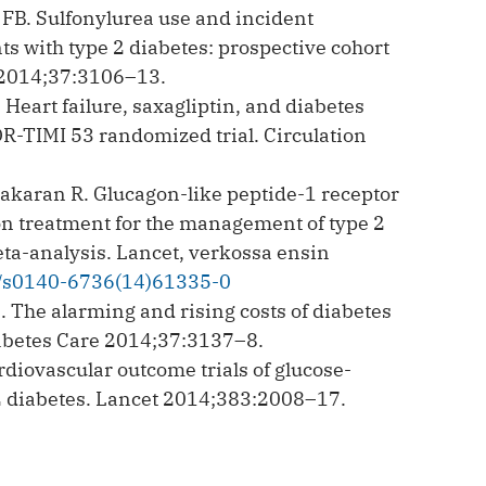
u FB. Sulfonylurea use and incident
s with type 2 diabetes: ­prospective cohort
 2014;37:3106–13.
 Heart failure, saxagliptin, and diabetes
R-TIMI 53 randomized trial. Circulation
nakaran R. Glucagon-like peptide-1 receptor
on treatment for the management of type 2
ta-analysis. Lancet, verkossa ensin
16/s0140-6736(14)61335-0
. The alarming and rising costs of diabetes
Diabetes Care 2014;37:3137–8.
rdiovascular outcome trials of glucose-
 2 diabetes. Lancet 2014;383:2008–17.