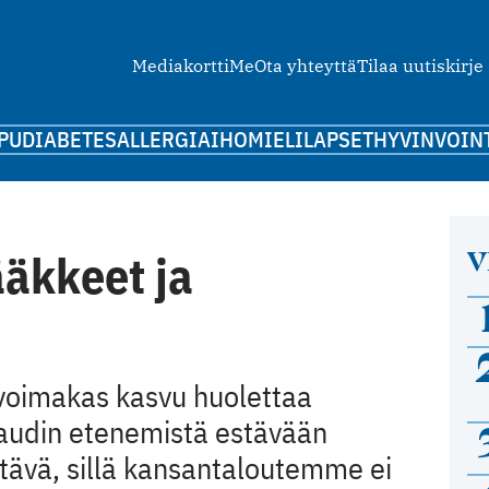
Mediakortti
Me
Ota yhteyttä
Tilaa uutiskirje
PU
DIABETES
ALLERGIA
IHO
MIELI
LAPSET
HYVINVOIN
V
ääkkeet ja
voimakas kasvu huolettaa
 taudin etenemistä estävään
stävä, sillä kansantaloutemme ei