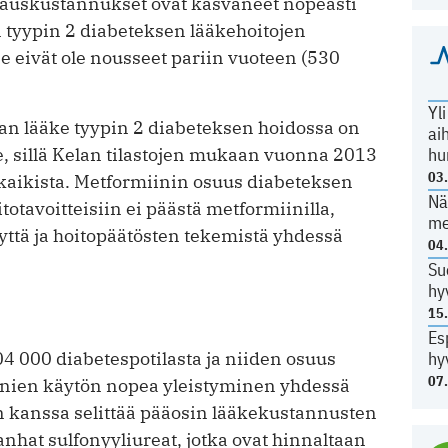
auskustannukset ovat kasvaneet nopeasti
n tyypin 2 diabeteksen lääkehoitojen
ne eivät ole nousseet pariin vuoteen (530
Yl
jan lääke tyypin 2 diabeteksen hoidossa on
ai
hu
e, sillä Kelan tilastojen mukaan vuonna 2013
03
% kaikista. Metformiinin osuus diabeteksen
Nä
totavoitteisiin ei päästä metformiinilla,
me
yyttä ja hoitopäätösten tekemistä yhdessä
04
Su
hy
15
Es
hy
4 000 diabetespotilasta ja niiden osuus
07
iinien käytön nopea yleistyminen yhdessä
en kanssa selittää pääosin lääkekustannusten
anhat sulfonyyliureat, jotka ovat hinnaltaan