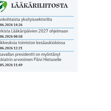
LÄÄKÄRILIITOSTA
ankohtaista yksityissektorilta
.06.2026 14:26
rkista Lääkäripäivien 2027 ohjelmaan
.06.2026 08:58
ikkeuksia toimiston kesäaukioloissa
.06.2026 12:21
savallan presidentti on myöntänyt
kkiatrin arvonimen Päivi Hietaselle
.05.2026 11:49