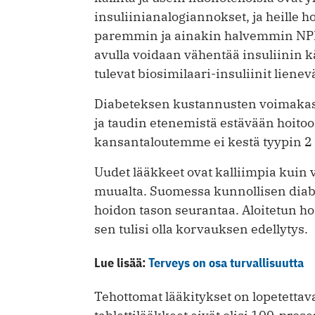
insuliinianalogiannokset, ja heille h
paremmin ja ainakin halvemmin NPH-
avulla voidaan vähentää insuliinin k
tulevat biosimilaari-insuliinit liene
Diabeteksen kustannusten voimakas k
ja taudin etenemistä estävään hoitoon
kansantaloutemme ei kestä tyypin 2 
Uudet lääkkeet ovat kalliimpia kuin 
muualta. Suomessa kunnollisen diab
hoidon tason seurantaa. Aloitetun hoi
sen tulisi olla korvauksen edellytys.
Lue lisää:
Terveys on osa turvallisuutta
Tehottomat lääkitykset on lopetettava