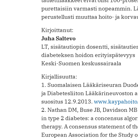
tablettilääkkeet eivät olisi 100-prose
purettaisiin varmasti nopeammin. L
perustellusti muuttaa hoito- ja korva
Kirjoittanut:
Juha Saltevo
LT, sisätautiopin dosentti, sisätautie
diabeteksen hoidon erityispätevyys
Keski-Suomen keskussairaala
Kirjallisuutta:
1. Suomalaisen Lääkäriseuran Duode
ja Diabetesliiton Lääkärineuvoston a
suositus 12.9.2013.
www.kaypahoito.
2. Nathan DM, Buse JB, Davidson M
in type 2 diabetes: a concensus algor
therapy. A consensus statement of t
European Association for the Study o