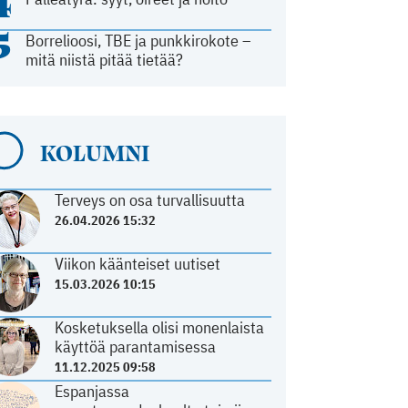
4
5
Borrelioosi, TBE ja punkkirokote –
mitä niistä pitää tietää?
KOLUMNI
Terveys on osa turvallisuutta
26.04.2026 15:32
Viikon käänteiset uutiset
15.03.2026 10:15
Kosketuksella olisi monenlaista
käyttöä parantamisessa
11.12.2025 09:58
Espanjassa