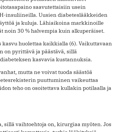
oitotasapaino saavutettaisiin usein
insuliineilla. Uusien diabeteslääkkeiden
äyttöä ja kuluja. Lähiaikoina markkinoille
vät noin 30 % halvempia kuin alkuperäiset.
asvu huolettaa kaikkialla (6). Vaikuttavaan
 on pyrittävä ja päästävä, sillä
diabeteksen kasvavia kustannuksia. ­
vanhat, mutta ne voivat tuoda säästöä
etesrekisterin puuttuminen vaikeuttaa
don teho on osoitettava kullakin potilaalla ja
, sillä vaihtoehtoja on, kirurgiaa myöten. Jos