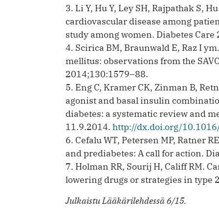
3. Li Y, Hu Y, Ley SH, Rajpathak S, H
cardiovascular disease among ­patient
study among women. Diabetes Care
4. Scirica BM, Braunwald E, Raz I ym.
mellitus: observations from the SAVO
2014;130:1579–88.
5. Eng C, Kramer CK, Zinman B, ­Ret
agonist and basal insulin combinati
diabetes: a systematic review and me
11.9.2014.
http://dx.doi.org/10.10
6. Cefalu WT, Petersen MP, Ratner RE
and prediabetes: A call for action. 
7. Holman RR, Sourij H, Califf RM. Ca
lowering drugs or strategies in type
Julkaistu Lääkärilehdessä 6/15.