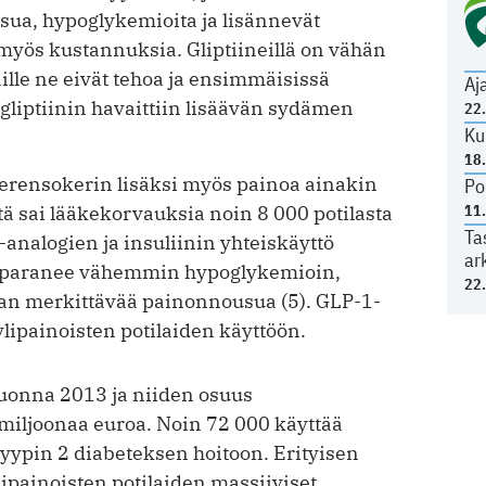
sua, hypoglykemioita ja lisännevät
 myös kustannuksia. Gliptiineillä on vähän
aille ne eivät tehoa ja ensimmäisissä
Aj
liptiinin havaittiin lisäävän sydämen
22
Ku
18
verensokerin lisäksi myös painoa ainakin
Po
11
tä sai lääkekorvauksia noin 8 000 potilasta
Ta
analogien ja insuliinin yhteiskäyttö
ar
no paranee vähemmin hypoglykemioin,
22
an merkittävää painonnousua (5). GLP-1-
lipainoisten potilaiden käyttöön.
 vuonna 2013 ja niiden osuus
 miljoonaa euroa. Noin 72 000 käyttää
 tyypin 2 diabeteksen hoitoon. Erityisen
ylipainoisten potilaiden massiiviset