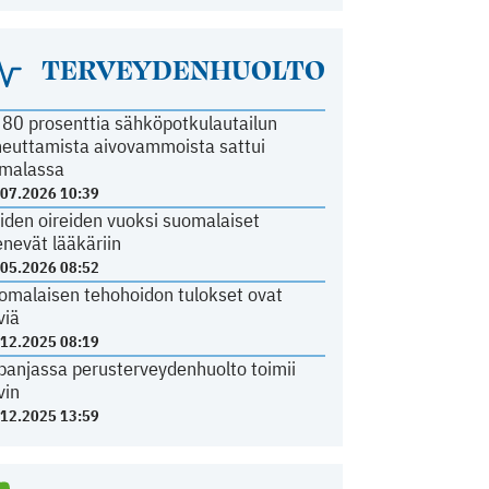
TERVEYDENHUOLTO
i 80 prosenttia sähköpotkulautailun
heuttamista aivovammoista sattui
malassa
.07.2026 10:39
iden oireiden vuoksi suomalaiset
nevät lääkäriin
.05.2026 08:52
omalaisen tehohoidon tulokset ovat
viä
.12.2025 08:19
panjassa perusterveydenhuolto toimii
vin
.12.2025 13:59