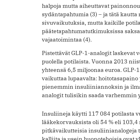
halpoja mutta aiheuttavat painonnou
sydäntapahtumia (3) – ja tätä kautta
sivuvaikutuksia, mutta kaikille potil
päätetapahtumatutkimuksissa saksag
vajaatoimintaa (4).
Pistettävät GLP-1-analogit laskevat 
puolella potilaista. Vuonna 2013 niis
yhteensä 6,5 miljoonaa euroa. GLP-1-
vaikuttaa lupaavalta: hoitotasapai
pienemmin insuliiniannoksin ja ilm
analogit tulisikin saada varhemmin y
Insuliineja käytti 117 084 potilasta
lääkekorvauksista oli 54 % eli 103,4
pitkävaikutteisia insuliinianalogeja
kalliita ja usein huonotehoisia ovat 