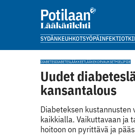
SYDÄN
KEUHKOT
SYÖPÄ
INFEKTIOT
KI
DIABETES
DIABETESLÄÄKKEET
LÄÄKEKORVAUKSET
MIELIPIDE
Uudet diabetesl
kansantalous
Diabeteksen kustannusten 
kaikkialla. Vaikuttavaan ja
hoitoon on pyrittävä ja pää