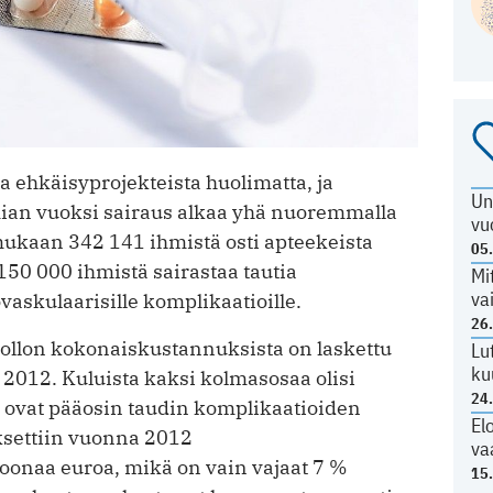
 ehkäisyprojekteista huolimatta, ja
Un
ian vuoksi sairaus alkaa yhä nuoremmalla
vu
mukaan 342 141 ihmistä osti apteekeista
05
 150 000 ihmistä sairastaa tautia
Mi
va
ovaskulaarisille komplikaatioille.
26
llon kokonaiskustannuksista on laskettu
Lu
ku
 2012. Kuluista kaksi kolmasosaa olisi
24
 ne ovat pääosin taudin komplikaatioiden
El
ksettiin vuonna 2012
va
oonaa euroa, mikä on vain vajaat 7 %
15