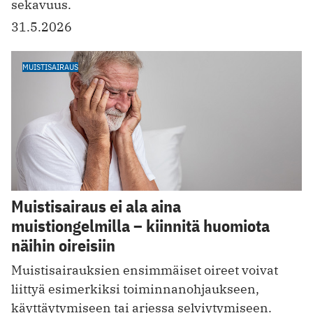
sekavuus.
31.5.2026
MUISTISAIRAUS
Muistisairaus ei ala aina
muistiongelmilla – kiinnitä huomiota
näihin oireisiin
Muistisairauksien ensimmäiset oireet voivat
liittyä esimerkiksi toiminnanohjaukseen,
käyttäytymiseen tai arjessa selviytymiseen.