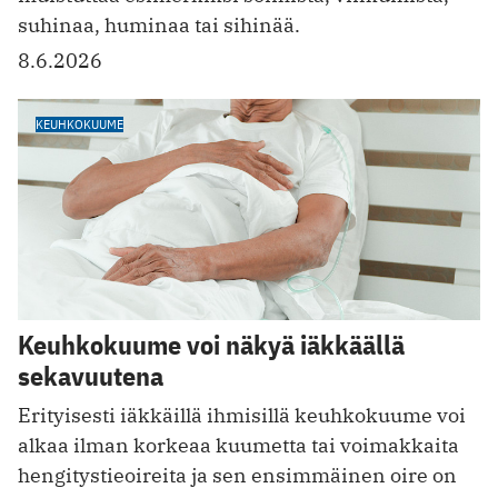
suhinaa, huminaa tai sihinää.
8.6.2026
KEUHKOKUUME
Keuhkokuume voi näkyä iäkkäällä
sekavuutena
Erityisesti iäkkäillä ihmisillä keuhkokuume voi
alkaa ilman korkeaa kuumetta tai voimakkaita
hengitystieoireita ja sen ensimmäinen oire on