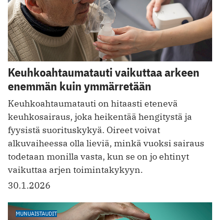
Keuhkoahtaumatauti vaikuttaa arkeen
enemmän kuin ymmärretään
Keuhkoahtaumatauti on hitaasti etenevä
keuhkosairaus, joka heikentää hengitystä ja
fyysistä suorituskykyä. Oireet voivat
alkuvaiheessa olla lieviä, minkä vuoksi sairaus
todetaan monilla vasta, kun se on jo ehtinyt
vaikuttaa arjen toimintakykyyn.
30.1.2026
MUNUAISTAUDIT