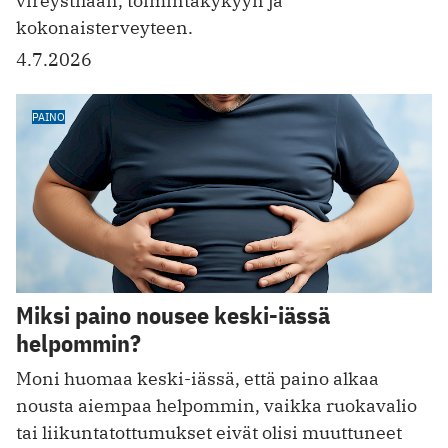
vireystilaan, toimintakykyyn ja
kokonaisterveyteen.
4.7.2026
PAINO
Miksi paino nousee keski-iässä
helpommin?
Moni huomaa keski-iässä, että paino alkaa
nousta aiempaa helpommin, vaikka ruokavalio
tai liikuntatottumukset eivät olisi muuttuneet