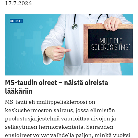
17.7.2026
UUTISET
MS-taudin oireet – näistä oireista
lääkäriin
MS-tauti eli multippeliskleroosi on
keskushermoston sairaus, jossa elimistön
puolustusjärjestelmä vaurioittaa aivojen ja
selkäytimen hermorakenteita. Sairauden
ensioireet voivat vaihdella paljon, minkä vuoksi