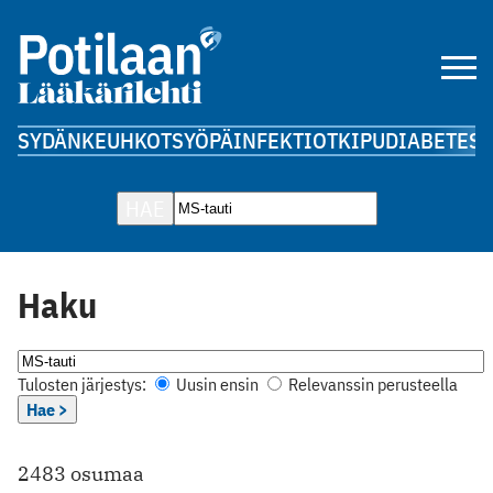
SYDÄN
KEUHKOT
SYÖPÄ
INFEKTIOT
KIPU
DIABETES
A
HAE
Haku
Tulosten järjestys:
Uusin ensin
Relevanssin perusteella
Hae >
2483 osumaa