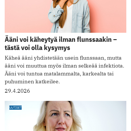
Ääni voi käheytyä ilman flunssaakin –
tästä voi olla kysymys
Käheä ääni yhdistetään usein flunssaan, mutta
ääni voi muuttua myös ilman selkeää infektiota.
Ääni voi tuntua matalammalta, karkealta tai
puhuminen katkeilee.
29.4.2026
UUTISET