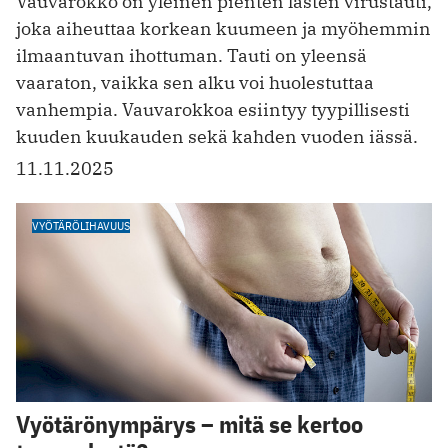
Vauvarokko on yleinen pienten lasten virustauti,
joka aiheuttaa korkean kuumeen ja myöhemmin
ilmaantuvan ihottuman. Tauti on yleensä
vaaraton, vaikka sen alku voi huolestuttaa
vanhempia. Vauvarokkoa esiintyy tyypillisesti
kuuden kuukauden sekä kahden vuoden iässä.
11.11.2025
VYÖTÄRÖLIHAVUUS
Vyötärönympärys – mitä se kertoo