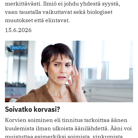
merkittävästi. Ilmiö ei johdu yhdestä syystä,
vaan taustalla vaikuttavat sekä biologiset
muutokset että elintavat.
15.6.2026
TINNITUS
Soivatko korvasi?
Korvien soiminen eli tinnitus tarkoittaa äänen
kuulemista ilman ulkoista äänilähdettä. Ääni voi
muistuttaa esimerkiksi soimista, vinkumista,