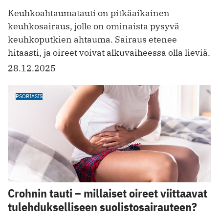
Keuhkoahtaumatauti on pitkäaikainen
keuhkosairaus, jolle on ominaista pysyvä
keuhkoputkien ahtauma. Sairaus etenee
hitaasti, ja oireet voivat alkuvaiheessa olla lieviä.
28.12.2025
PSORIASIS
Crohnin tauti – millaiset oireet viittaavat
tulehdukselliseen suolistosairauteen?