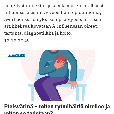
hengitystieinfektio, joka alkaa usein äkillisesti.
Influenssaa esiintyy vuosittain epidemioina, ja
A-influenssa on yksi sen päätyypeistä. Tässä
artikkelissa kuvataan A-influenssan oireet,
tartunta, diagnostiikka ja hoito.
12.12.2025
ETEISVÄRINÄ
Eteisvärinä – miten rytmihäiriö oireilee ja
miten se todetaan?