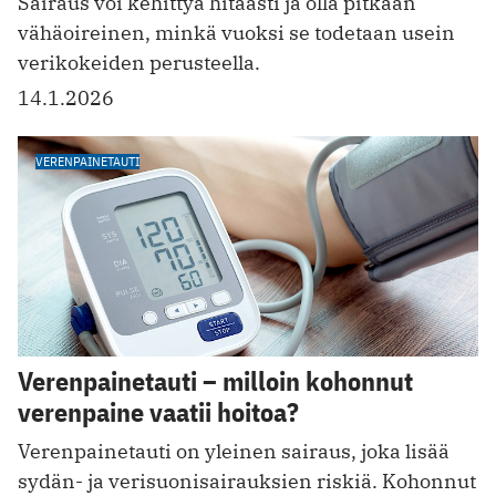
Sairaus voi kehittyä hitaasti ja olla pitkään
vähäoireinen, minkä vuoksi se todetaan usein
verikokeiden perusteella.
14.1.2026
VERENPAINETAUTI
Verenpainetauti – milloin kohonnut
verenpaine vaatii hoitoa?
Verenpainetauti on yleinen sairaus, joka lisää
sydän- ja verisuonisairauksien riskiä. Kohonnut