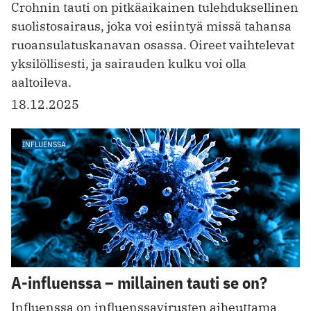
Crohnin tauti on pitkäaikainen tulehduksellinen
suolistosairaus, joka voi esiintyä missä tahansa
ruoansulatuskanavan osassa. Oireet vaihtelevat
yksilöllisesti, ja sairauden kulku voi olla
aaltoileva.
18.12.2025
INFLUENSSA
A-influenssa – millainen tauti se on?
Influenssa on influenssavirusten aiheuttama