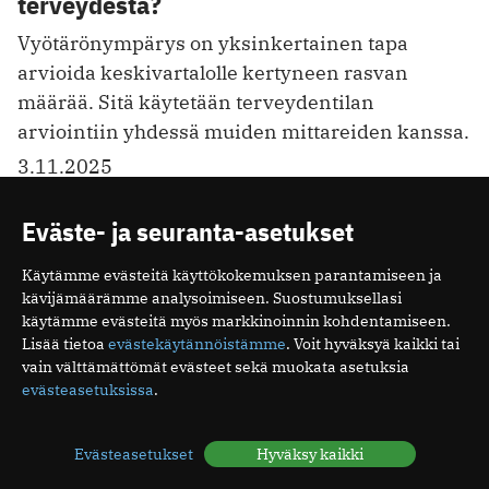
terveydestä?
Vyötärönympärys on yksinkertainen tapa
arvioida keskivartalolle kertyneen rasvan
määrää. Sitä käytetään terveydentilan
arviointiin yhdessä muiden mittareiden kanssa.
3.11.2025
Eväste- ja seuranta-asetukset
1
2
3
4
5
6
7
8
9
10
…
83
Käytämme evästeitä käyttökokemuksen parantamiseen ja
kävijämäärämme analysoimiseen. Suostumuksellasi
käytämme evästeitä myös markkinoinnin kohdentamiseen.
VIIKON LUETUIMMAT
Lisää tietoa
evästekäytännöistämme
. Voit hyväksyä kaikki tai
vain välttämättömät evästeet sekä muokata asetuksia
1
evästeasetuksissa
.
Dyspepsia tarkoittaa ylävatsaoireita
2
Ampiaisen pisto – näin hoidat pistoksen ja
Evästeasetukset
Hyväksy kaikki
tunnistat vakavan allergisen reaktion