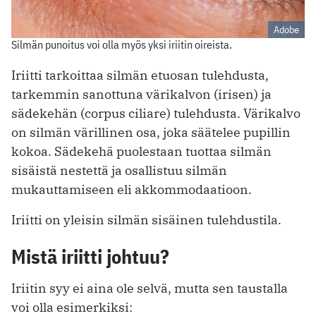
Adobe
Silmän punoitus voi olla myös yksi iriitin oireista.
Iriitti tarkoittaa silmän etuosan tulehdusta,
tarkemmin sanottuna värikalvon (irisen) ja
sädekehän (corpus ciliare) tulehdusta. Värikalvo
on silmän värillinen osa, joka säätelee pupillin
kokoa. Sädekehä puolestaan tuottaa silmän
sisäistä nestettä ja osallistuu silmän
mukauttamiseen eli akkommodaatioon.
Iriitti on yleisin silmän sisäinen tulehdustila.
Mistä iriitti johtuu?
Iriitin syy ei aina ole selvä, mutta sen taustalla
voi olla esimerkiksi: