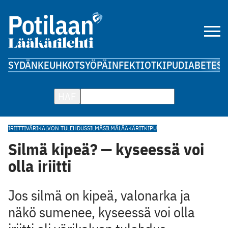
SYDÄN
KEUHKOT
SYÖPÄ
INFEKTIOT
KIPU
DIABETES
A
HAE
IRIITTI
VÄRIKALVON TULEHDUS
SILMÄ
SILMÄLÄÄKÄRIT
KIPU
Silmä kipeä? — kyseessä voi
olla iriitti
Jos silmä on kipeä, valonarka ja
näkö sumenee, kyseessä voi olla