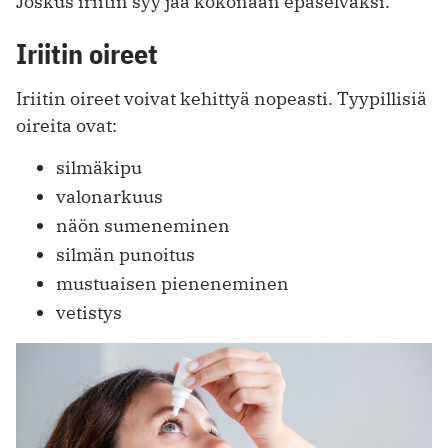
Joskus iriitin syy jää kokonaan epäselväksi.
Iriitin oireet
Iriitin oireet voivat kehittyä nopeasti. Tyypillisiä
oireita ovat:
silmäkipu
valonarkuus
näön sumeneminen
silmän punoitus
mustuaisen pieneneminen
vetistys