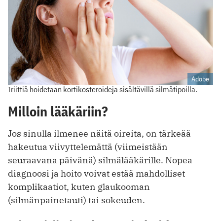
Adobe
Iriittiä hoidetaan kortikosteroideja sisältävillä silmätipoilla.
Milloin lääkäriin?
Jos sinulla ilmenee näitä oireita, on tärkeää
hakeutua viivyttelemättä (viimeistään
seuraavana päivänä) silmälääkärille. Nopea
diagnoosi ja hoito voivat estää mahdolliset
komplikaatiot, kuten glaukooman
(silmänpainetauti) tai sokeuden.