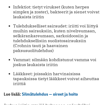
Infektiot: tietyt virukset (kuten herpes
simplex ja zoster), bakteerit ja sienet voivat
laukaista iriitin
Tulehdukselliset sairaudet: iriitti voi liittyä
muihin sairauksiin, kuten nivelreumaan,
selkärankareumaan, sarkoidoosiin ja
tulehduksellisiin suolistosairauksiin
(Crohnin tauti ja haavainen
paksusuolitulehdus)
Vammat: silmään kohdistunut vamma voi
joskus laukaista iriitin
Lääkkeet: joissakin harvinaisissa
tapauksissa tietyt lääkkeet voivat aiheuttaa
iriittiä
Lue lisää:
Silmätulehdus — oireet ja hoito