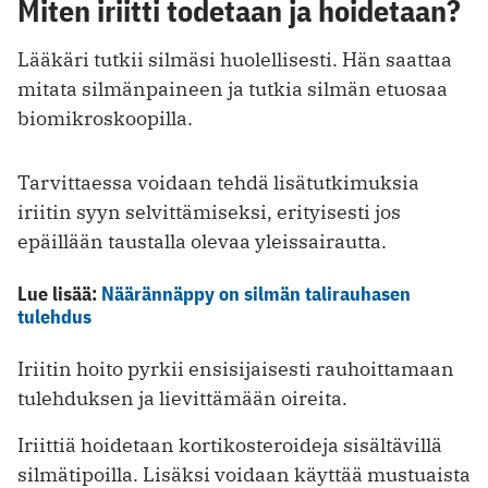
Miten iriitti todetaan ja hoidetaan?
Lääkäri tutkii silmäsi huolellisesti. Hän saattaa
mitata silmänpaineen ja tutkia silmän etuosaa
biomikroskoopilla.
Tarvittaessa voidaan tehdä lisätutkimuksia
iriitin syyn selvittämiseksi, erityisesti jos
epäillään taustalla olevaa yleissairautta.
Lue lisää:
Näärännäppy on silmän talirauhasen
tulehdus
Iriitin hoito pyrkii ensisijaisesti rauhoittamaan
tulehduksen ja lievittämään oireita.
Iriittiä hoidetaan kortikosteroideja sisältävillä
silmätipoilla. Lisäksi voidaan käyttää mustuaista