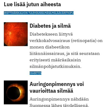
Lue lisää jutun aiheesta
IRIITTI
VÄRIKALVON TULEHDUS
SILMÄ
SILMÄLÄÄKÄRIT
KIPU
Diabetes ja silmä
Diabetekseen liittyvä
verkkokalvosairaus (retinopatia) on
monen diabeetikon
liitännäissairaus, ja sitä seurataan
erityisesti määräaikaisin
silmänpohjatutkimuksin.
DIABETES
Auringonpimennys voi
vaurioittaa silmää
Auringonpimennys nähdään
Suomessa lähes täydellisenä.