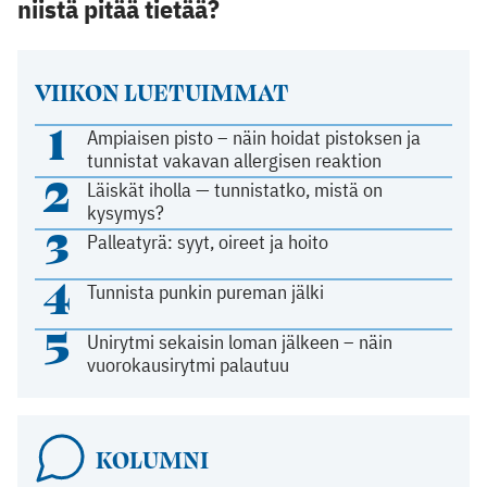
niistä pitää tietää?
VIIKON LUETUIMMAT
1
Ampiaisen pisto – näin hoidat pistoksen ja
tunnistat vakavan allergisen reaktion
2
Läiskät iholla — tunnistatko, mistä on
kysymys?
3
Palleatyrä: syyt, oireet ja hoito
4
Tunnista punkin pureman jälki
5
Unirytmi sekaisin loman jälkeen – näin
vuorokausirytmi palautuu
KOLUMNI