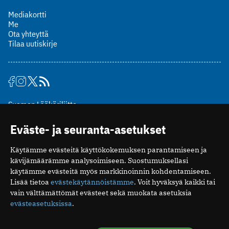
Mediakortti
Me
Ota yhteyttä
Tilaa uutiskirje
Suomen Lääkäriliitto
Mäkelänkatu 2, PL 49
Eväste- ja seuranta-asetukset
00510 Helsinki
puh. (09) 393 091
Käytämme evästeitä käyttökokemuksen parantamiseen ja
toimitus@potilaanlaakarilehti.fi
kävijämäärämme analysoimiseen. Suostumuksellasi
käytämme evästeitä myös markkinoinnin kohdentamiseen.
ISSN 2323-9476
Lisää tietoa
evästekäytännöistämme
. Voit hyväksyä kaikki tai
vain välttämättömät evästeet sekä muokata asetuksia
evästeasetuksissa
.