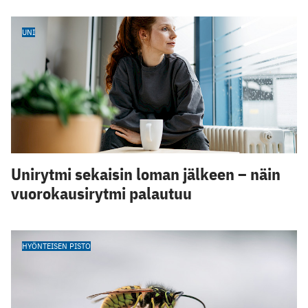
UNI
Unirytmi sekaisin loman jälkeen – näin
vuorokausirytmi palautuu
HYÖNTEISEN PISTO