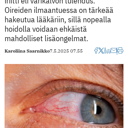
iriitti eli värikalvon tulehdus.
Oireiden ilmaantuessa on tärkeää
hakeutua lääkäriin, sillä nopealla
hoidolla voidaan ehkäistä
mahdolliset lisäongelmat.
Karoliina Saarnikko
7.5.2025 07.55