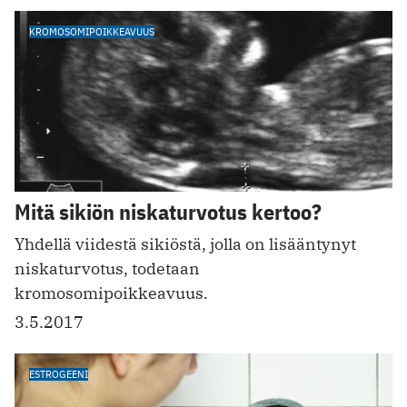
KROMOSOMIPOIKKEAVUUS
Mitä sikiön niskaturvotus kertoo?
Yhdellä viidestä sikiöstä, jolla on lisääntynyt
niskaturvotus, todetaan
kromosomipoikkeavuus.
3.5.2017
ESTROGEENI