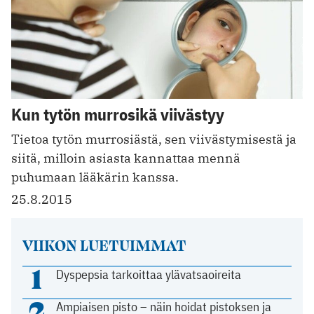
Kun tytön murrosikä viivästyy
Tietoa tytön murrosiästä, sen viivästymisestä ja
siitä, milloin asiasta kannattaa mennä
puhumaan lääkärin kanssa.
25.8.2015
VIIKON LUETUIMMAT
1
Dyspepsia tarkoittaa ylävatsaoireita
2
Ampiaisen pisto – näin hoidat pistoksen ja