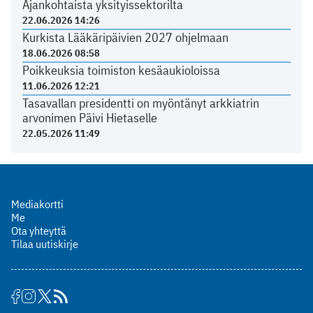
Ajankohtaista yksityissektorilta
22.06.2026 14:26
Kurkista Lääkäripäivien 2027 ohjelmaan
18.06.2026 08:58
Poikkeuksia toimiston kesäaukioloissa
11.06.2026 12:21
Tasavallan presidentti on myöntänyt arkkiatrin
arvonimen Päivi Hietaselle
22.05.2026 11:49
Mediakortti
Me
Ota yhteyttä
Tilaa uutiskirje