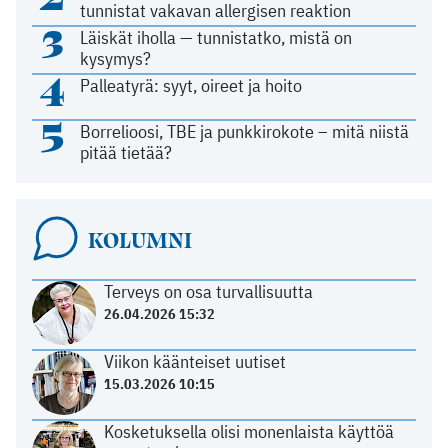
tunnistat vakavan allergisen reaktion
3
Läiskät iholla — tunnistatko, mistä on
kysymys?
4
Palleatyrä: syyt, oireet ja hoito
5
Borrelioosi, TBE ja punkkirokote – mitä niistä
pitää tietää?
KOLUMNI
Terveys on osa turvallisuutta
26.04.2026 15:32
Viikon käänteiset uutiset
15.03.2026 10:15
Kosketuksella olisi monenlaista käyttöä