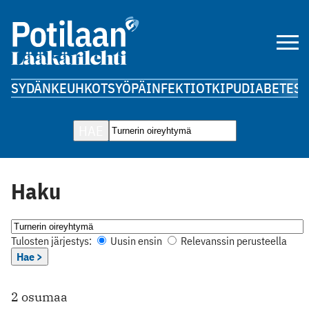
SYDÄN
KEUHKOT
SYÖPÄ
INFEKTIOT
KIPU
DIABETES
A
HAE
Haku
Tulosten järjestys:
Uusin ensin
Relevanssin perusteella
Hae >
2 osumaa