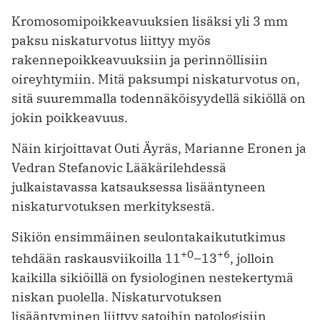
Kromosomipoikkeavuuksien lisäksi yli 3 mm
paksu niskaturvotus liittyy myös
rakennepoikkeavuuksiin ja perinnöllisiin
oireyhtymiin. Mitä paksumpi niskaturvotus on,
sitä suuremmalla todennäköisyydellä sikiöllä on
jokin poikkeavuus.
Näin kirjoittavat Outi Äyräs, Marianne Eronen ja
Vedran Stefanovic Lääkärilehdessä
julkaistavassa katsauksessa lisääntyneen
niskaturvotuksen merkityksestä.
Sikiön ensimmäinen seulontakaikututkimus
+0
+6
tehdään raskausviikoilla 11
–13
, jolloin
kaikilla sikiöillä on fysiologinen nestekertymä
niskan puolella. Niskaturvotuksen
lisääntyminen liittyy satoihin patologisiin