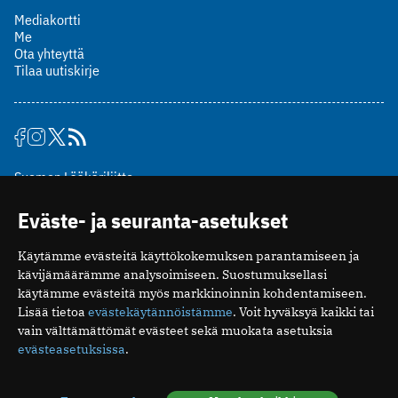
Mediakortti
Me
Ota yhteyttä
Tilaa uutiskirje
Suomen Lääkäriliitto
Mäkelänkatu 2, PL 49
Eväste- ja seuranta-asetukset
00510 Helsinki
puh. (09) 393 091
Käytämme evästeitä käyttökokemuksen parantamiseen ja
toimitus@potilaanlaakarilehti.fi
kävijämäärämme analysoimiseen. Suostumuksellasi
käytämme evästeitä myös markkinoinnin kohdentamiseen.
ISSN 2323-9476
Lisää tietoa
evästekäytännöistämme
. Voit hyväksyä kaikki tai
vain välttämättömät evästeet sekä muokata asetuksia
evästeasetuksissa
.