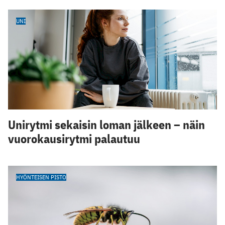
UNI
Unirytmi sekaisin loman jälkeen – näin
vuorokausirytmi palautuu
HYÖNTEISEN PISTO