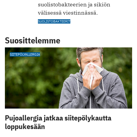
suolistobakteerien ja sikiön
välisessä viestinnässä.
SUOLISTOBAKTEERIT
Suosittelemme
SIITEPÖLYALLERGIA
Pujoallergia jatkaa siitepölykautta
loppukesään