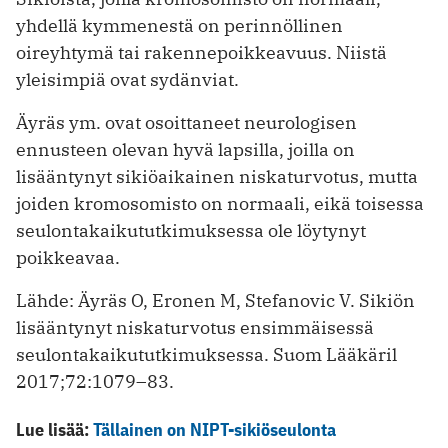
yhdellä kymmenestä on perinnöllinen
oireyhtymä tai rakennepoikkeavuus. Niistä
yleisimpiä ovat sydänviat.
Äyräs ym. ovat osoittaneet neurologisen
ennusteen olevan hyvä lapsilla, joilla on
lisääntynyt sikiöaikainen niskaturvotus, mutta
joiden kromosomisto on normaali, eikä toisessa
seulontakaikututkimuksessa ole löytynyt
poikkeavaa.
Lähde: Äyräs O, Eronen M, Stefanovic V. Sikiön
lisääntynyt niskaturvotus ensimmäisessä
seulontakaikututkimuksessa. Suom Lääkäril
2017;72:1079–83.
Lue lisää:
Tällainen on NIPT-sikiöseulonta