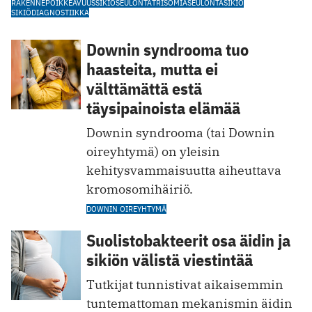
RAKENNEPOIKKEAVUUS
SIKIÖSEULONTA
TRISOMIASEULONTA
SIKIÖ
SIKIÖDIAGNOSTIIKKA
Downin syndrooma tuo
haasteita, mutta ei
välttämättä estä
täysipainoista elämää
Downin syndrooma (tai Downin
oireyhtymä) on yleisin
kehitysvammaisuutta aiheuttava
kromosomihäiriö.
DOWNIN OIREYHTYMÄ
Suolistobakteerit osa äidin ja
sikiön välistä viestintää
Tutkijat tunnistivat aikaisemmin
tuntemattoman mekanismin äidin