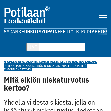
SYDÄN
KEUHKOT
SYÖPÄ
INFEKTIOT
KIPU
DIABETES
A
HAE
KROMOSOMIPOIKKEAVUUS
NISKATURVOTUS
PERINNÖLLINEN OIREYHTYMÄ
RAKENNEPOIKKEAVUUS
SIKIÖSEULONTA
TRISOMIASEULONTA
SIKIÖ
SIKIÖDIAGNOSTIIKKA
Mitä sikiön niskaturvotus
kertoo?
Yhdellä viidestä sikiöstä, jolla on
lisääntynyt niskaturvotus, todetaan