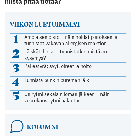
niistä pitää tietää?
VIIKON LUETUIMMAT
1
Ampiaisen pisto – näin hoidat pistoksen ja
tunnistat vakavan allergisen reaktion
2
Läiskät iholla — tunnistatko, mistä on
kysymys?
3
Palleatyrä: syyt, oireet ja hoito
4
Tunnista punkin pureman jälki
5
Unirytmi sekaisin loman jälkeen – näin
vuorokausirytmi palautuu
KOLUMNI