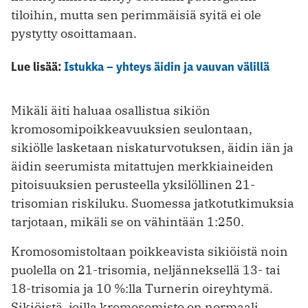
tiloihin, mutta sen perimmäisiä syitä ei ole
pystytty osoittamaan.
Lue lisää:
Istukka – yhteys äidin ja vauvan välillä
Mikäli äiti haluaa osallistua sikiön
kromosomipoikkeavuuksien seulontaan,
sikiölle lasketaan niskaturvotuksen, äidin iän ja
äidin seerumista mitattujen merkkiaineiden
pitoisuuksien perusteella yksilöllinen 21-
trisomian riskiluku. Suomessa jatkotutkimuksia
tarjotaan, mikäli se on vähintään 1:250.
Kromosomistoltaan poikkeavista sikiöistä noin
puolella on 21-trisomia, neljänneksellä 13- tai
18-trisomia ja 10 %:lla Turnerin oireyhtymä.
Sikiöistä, joilla kromosomisto on normaali,