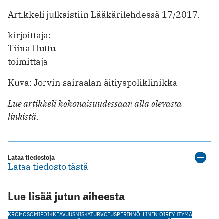
Artikkeli julkaistiin Lääkärilehdessä 17/2017.
kirjoittaja:
Tiina Huttu
toimittaja
Kuva: Jorvin sairaalan äitiyspoliklinikka
Lue artikkeli kokonaisuudessaan alla
olevasta
linkistä.
Lataa tiedostoja
Lataa tiedosto tästä
Lue lisää jutun aiheesta
KROMOSOMIPOIKKEAVUUS
NISKATURVOTUS
PERINNÖLLINEN OIREYHTYMÄ