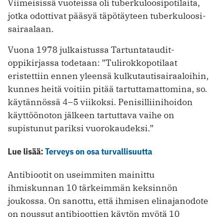
Viimeisissä vuoteissa oli tuberkuloosipotilaita,
jotka odottivat pääsyä täpötäyteen tuberkuloosi­
sairaalaan.
Vuona 1978 julkaistussa Tartuntataudit-
oppikirjassa todetaan: ”Tulirokkopotilaat
eristettiin ennen yleensä kulkutautisairaaloihin,
kunnes heitä voitiin pitää tartuttamattomina, so.
käytännössä 4–5 viikoksi. Penisilliinihoidon
käyttöönoton jälkeen tartuttava vaihe on
supistunut pariksi vuorokaudeksi.”
Lue lisää:
Terveys on osa turvallisuutta
Antibiootit on useimmiten mainittu
ihmiskunnan 10 tärkeimmän keksinnön
joukossa. On sanottu, että ihmisen elinajanodote
on noussut antibioottien käytön myötä 10