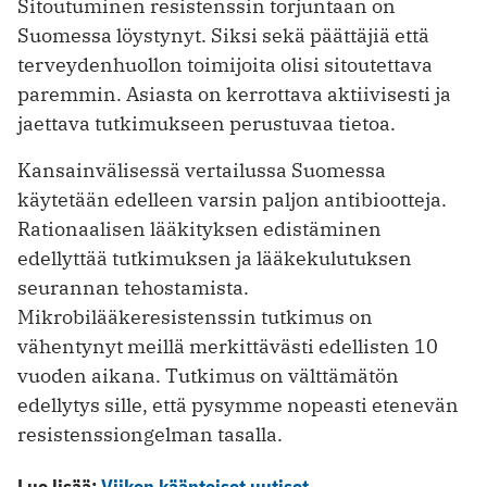
Sitoutuminen resistenssin torjuntaan on
Suomessa löystynyt. Siksi sekä päättäjiä että
terveydenhuollon toimijoita olisi sitoutettava
paremmin. Asiasta on kerrottava aktiivisesti ja
jaettava tutkimukseen perustuvaa tietoa.
Kansainvälisessä vertailussa Suomessa
käytetään edelleen varsin paljon antibiootteja.
Rationaalisen lääkityksen edistäminen
edellyttää tutkimuksen ja lääkekulutuksen
seurannan tehostamista.
Mikrobilääkeresistenssin tutkimus on
vähentynyt meillä merkittävästi edellisten 10
vuoden aikana. Tutkimus on välttämätön
edellytys sille, että pysymme nopeasti etenevän
resistenssiongelman tasalla.
Lue lisää:
Viikon käänteiset uutiset