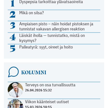
1
Dyspepsia tarkoittaa ylävatsaoireita
2
Mikä on silsa?
3
Ampiaisen pisto – näin hoidat pistoksen ja
tunnistat vakavan allergisen reaktion
4
Läiskät iholla — tunnistatko, mistä on
kysymys?
5
Palleatyrä: syyt, oireet ja hoito
KOLUMNI
Terveys on osa turvallisuutta
26.04.2026 15:32
Viikon käänteiset uutiset
15.03.2026 10:15