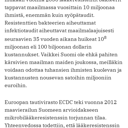
­tappavat maailmassa vuosittain 10 miljoonaa
ihmistä, enemmän kuin syöpätaudit.
Resistenttien bakteerien aiheuttamat
infektiotaudit aiheuttavat maailmalaajuisesti
8
seuraavien 35 vuoden aikana huikeat 10
miljoonan eli 100 biljoonan dollarin
kustannukset. Vaikkei Suomi ole ehkä pahiten
kärsivien maailman maiden joukossa, meilläkin
voidaan odottaa tuhansien ihmisten kuolevan ja
kustannusten nousevan satoihin miljooniin
euroihin.
Euroopan tautivirasto ECDC teki vuonna 2012
maavierailun Suomeen arvioidakseen
mikrobilääkeresistenssin torjunnan tilaa.
Yhteenvedossa todettiin, että lääkeresistenssin