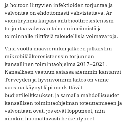
ja hoitoon liittyvien infektioiden torjuntaa ja
valvontaa on ehdottomasti vahvistettava. Ar­
viointiryhmä kaipasi antibioottiresistenssin
torjuntaa valvovan tahon nimeämistä ja
toiminnalle riittäviä taloudellisia voimavaroja.
Viisi vuotta maavierailun jälkeen julkaistiin
mikrobilääkeresistenssin torjunnan
kansallinen toimintaohjelma 2017–2021.
Kansallisen vastuun asiassa aiemmin kantanut
Terveyden ja hyvinvoinnin laitos on viime
vuosina käynyt läpi merkittävät
budjettileikkaukset, ja samalla mahdollisuudet
kansallisen toimintaohjelman toteuttamiseen ja
valvontaan ovat, jos eivät ­loppuneet, niin
ainakin huomattavasti hei­kentyneet.