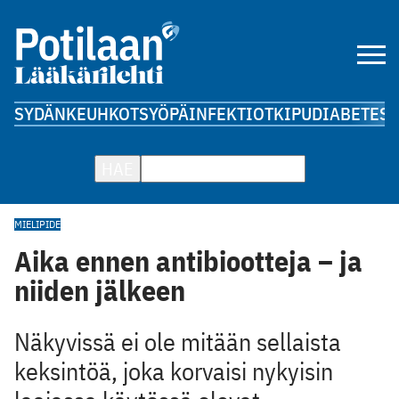
SYDÄN
KEUHKOT
SYÖPÄ
INFEKTIOT
KIPU
DIABETES
A
HAE
MIELIPIDE
Aika ennen antibiootteja – ja
niiden jälkeen
Näkyvissä ei ole mitään sellaista
keksintöä, joka korvaisi nykyisin