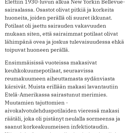
Elettiin 1930-luvun alkua New Yorkin Bellevue-
sairaalassa. Osastot olivat pitkiä ja korkeita
huoneita, joiden perällä oli suuret ikkunat.
Potilaat oli jaettu sairauden vakavuuden
mukaan ­siten, että sairaimmat potilaat olivat
lähimpänä ovea ja joskus tulevaisuudessa ehkä
toipuvat huoneen perällä.
Ensimmäisissä vuoteissa makasivat
keuhkokuumepotilaat, seuraavissa
reumakuumeen ­aiheuttamasta sydänviasta
kärsivät. Muista erillään makasi lavantautiin
Etelä-Amerikassa sairastunut merimies.
Muutamien tajuttomien ­
aivokalvotulehduspotilaiden vieressä makasi
räätäli, joka oli pistänyt neulalla sormeensa ja
saanut korkeakuumeisen infektiotaudin.