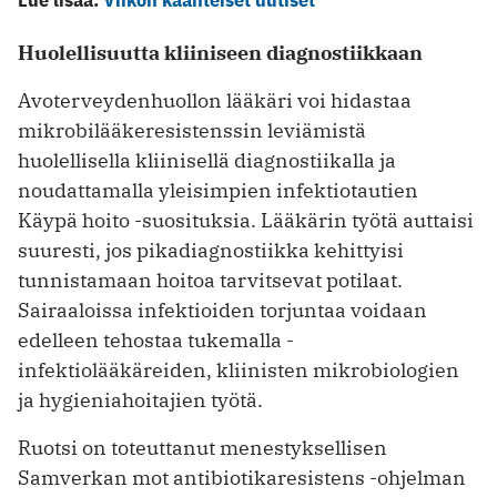
Huolellisuutta kliiniseen diagnostiikkaan
Avoterveydenhuollon lääkäri voi hidastaa
mikrobilääkeresistenssin leviämistä
huolellisella kliinisellä diagnostiikalla ja
noudattamalla yleisimpien infektiotautien
Käypä hoito -suosituksia. Lääkärin työtä auttaisi
suuresti, jos pikadiagnostiikka kehittyisi
tunnistamaan hoitoa tarvitsevat potilaat.
Sairaaloissa infektioiden torjuntaa voidaan
edelleen tehostaa tukemalla ­
infektiolääkäreiden, kliinisten mikrobiologien
ja hygieniahoitajien työtä.
Ruotsi on toteuttanut menestyksellisen
Samverkan mot antibiotikaresistens -ohjelman