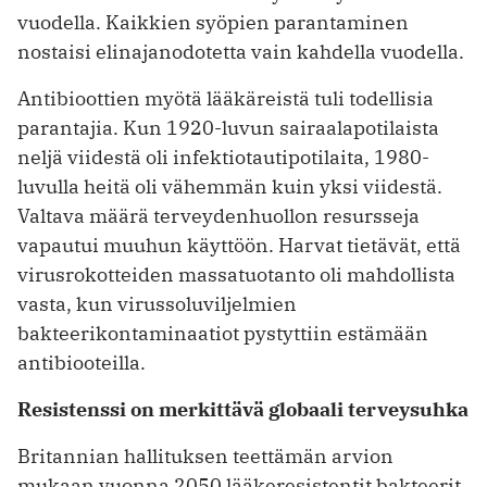
vuodella. Kaikkien syöpien parantaminen
nostaisi elinajanodotetta vain kahdella vuodella.
Antibioottien myötä lääkäreistä tuli todellisia
parantajia. Kun 1920-luvun sairaalapotilaista
neljä viidestä oli infektiotautipotilaita, 1980-
luvulla heitä oli vähemmän kuin yksi viidestä.
Valtava määrä terveydenhuollon resursseja
vapautui muuhun käyttöön. Harvat tietävät, että
virusrokotteiden massatuotanto oli mahdollista
vasta, kun virussoluviljelmien
bakteerikontaminaatiot pystyttiin estämään
antibiooteilla.
Resistenssi on merkittävä globaali terveysuhka
Britannian hallituksen teettämän arvion
mukaan vuonna 2050 lääkeresistentit bakteerit