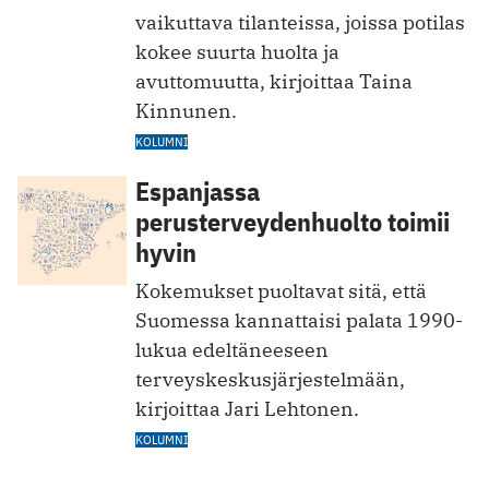
vaikuttava tilanteissa, joissa potilas
kokee suurta huolta ja
avuttomuutta, kirjoittaa Taina
Kinnunen.
KOLUMNI
Espanjassa
perusterveydenhuolto toimii
hyvin
Kokemukset puoltavat sitä, että
Suomessa kannattaisi palata 1990-
lukua edeltäneeseen
terveyskeskusjärjestelmään,
kirjoittaa Jari Lehtonen.
KOLUMNI