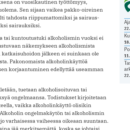
ksena on vuosikautinen työttömyys,
olema. Sen sijaan vaikea ­pakko-oireinen
lti tahdosta riippumattomiksi ja sairaus­
Aj
ksi sai­rauksiksi.
22
Ku
 tai kuntoutustuki alkoholismin vuoksi ei
18
rustuvaan näkemykseen alkoholismista
Po
 katkaisuhoidon jälkeen ei suinkaan ole
11
sta. Pakonomaista alkoholinkäyttöä
Ta
ar
ksen korjaantuminen edellyttää useamman
22
etään, tuetaan alkoholisoituvan tai
heksyä ongelmaansa. Todistukset kirjoitetaan
eella, vaikka alkoholinkäyttö olisikin
. Alkoholin ongelmakäytön tai alkoholismin
a jo varhaisessa vaiheessa oikeaan suuntaan.
ina jää merkitsemättä, koska se johtaisi