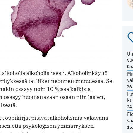
Un
vu
05
alkoholia alkoholistisesti. Alkoholinkäyttö
Mi
va
ayrityksessä tai liikenneonnettomuudessa. Se
26
ainakin osasyy noin 10 %:ssa kaikista
Lu
n osasyy huomattavaan osaan niin lasten,
ku
isestä.
24
El
set oppikirjat pitävät alkoholismia vakavana
va
uksen että psykologisen ymmärryksen
15