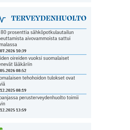
TERVEYDENHUOLTO
i 80 prosenttia sähköpotkulautailun
heuttamista aivovammoista sattui
malassa
.07.2026 10:39
iden oireiden vuoksi suomalaiset
nevät lääkäriin
.05.2026 08:52
omalaisen tehohoidon tulokset ovat
viä
.12.2025 08:19
panjassa perusterveydenhuolto toimii
vin
.12.2025 13:59