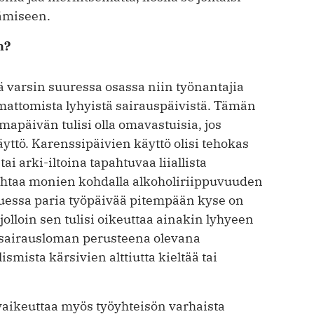
ämiseen.
n?
 varsin suuressa osassa niin työnantajia
amattomista lyhyistä sairauspäivistä. Tämän
apäivän tulisi olla omavastuisia, jos
äyttö. Karenssipäivien käyttö olisi tehokas
 arki-iltoina tapahtuvaa liiallista
johtaa monien kohdalla alkoholiriippuvuuden
uessa paria työpäivää pitempään kyse on
olloin sen tulisi oikeuttaa ­ainakin lyhyeen
 sairausloman perusteena olevana
smista kärsi­vien alttiutta kieltää tai
ikeuttaa myös työyhteisön varhaista