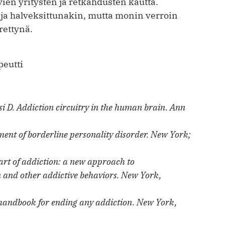
vien yritysten ja retkahdusten kautta.
ä ja halveksittunakin, mutta monin verroin
rettynä.
peutti
i D. Addiction circuitry in the human brain. Ann
.
ment of borderline personality disorder. New York;
eart of addiction: a new approach to
and other addictive behaviors. New York,
 handbook for ending any addiction. New York,