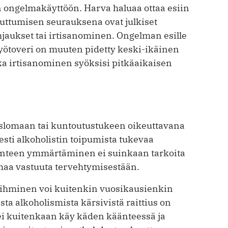
n ongelmakäyttöön. Harva haluaa ottaa esiin
uuttumisen seurauksena ovat julkiset
jaukset tai irtisanominen. Ongelman esille
työtoveri on muuten pidetty keski-ikäinen
nka irtisanominen syöksisi pitkäaikaisen
lomaan tai kuntoutustukeen oikeuttavana
esti alkoholistin toipumista tukevaa
uonteen ymmärtäminen ei suinkaan tarkoita
omaa vastuuta tervehtymisestään.
a ihminen voi kuitenkin vuosikausienkin
sta alkoholismista kärsivistä raittius on
 ei kuitenkaan käy käden käänteessä ja