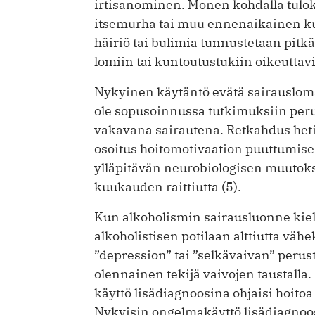
irtisanominen. Monen kohdalla tulo
itsemurha tai muu ennenaikainen ku
häiriö tai bulimia tunnustetaan pitkä
lomiin tai kuntoutustukiin oikeuttavi
Nykyinen käytäntö evätä sairausloma
ole sopusoinnussa tutkimuksiin pe
vakavana sairautena. Retkahdus heti
osoitus hoitomotivaation puuttumise
ylläpitävän neurobiologisen muuto
kuukauden raittiutta (5).
Kun alkoholismin sairausluonne kiell
alkoholistisen potilaan alttiutta vä
”depression” tai ”selkävaivan” perust
olennainen tekijä vaivojen taustalla
käyttö lisädiagnoosina ohjaisi hoito
Nykyisin ongelmakäyttö lisädiagnoos