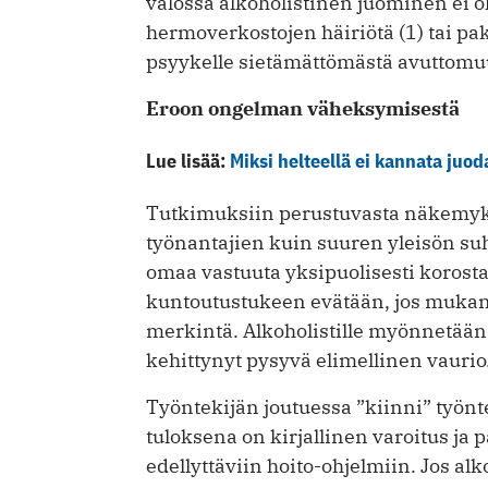
valossa alkoholistinen juominen ei o
hermoverkostojen häiriötä (1) tai p
psyykelle sietämättömästä avuttomuu
Eroon ongelman väheksymisestä
Lue lisää:
Miksi helteellä ei kannata juod
Tutkimuksiin perustuvasta näkemyks
työnantajien kuin suuren yleisön suh
omaa vastuuta yksipuolisesti korost
kuntoutustukeen evätään, jos mukana
merkintä. Alkoholistille myönnetään
kehittynyt pysyvä elimellinen vaurio
Työntekijän joutuessa ”kiinni” työnt
tuloksena on kirjallinen varoitus ja p
edellyttäviin hoito-ohjelmiin. Jos al