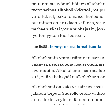
puuttumista työn­tekijöiden alkoholi
työtoverinsa alkoholinkäyttöä, jos p
varoitukset, pakonomaiset hoitoonoh
ottaminen on erityisen vaikeaa, jos 
perheenisä tai yksinhuoltaja­äiti, jo
työttömyyden kierteeseen.
Lue lisää:
Terveys on osa turvallisuutta
Alkoholismin ymmärtäminen sairaus
vakavana sairautena lisäisi olennais
avoimuutta. Alkoholismin sai­rausl
sitä, että väheksytään alkoholistin 
Alkoholismi on vakava sairaus, jost
jälkeen toipua. Suurelle osalle vaikea
ainoa tie terveyteen. Raitistuminen