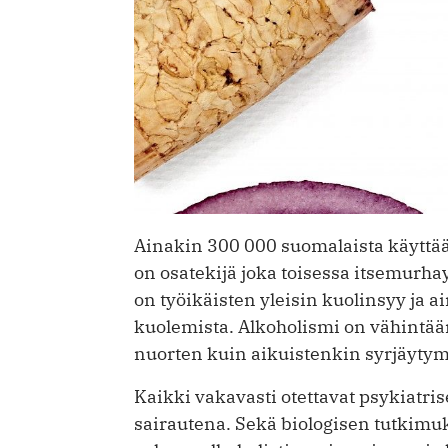
Ainakin 300 000 suomalaista käyttää 
on osatekijä ­joka toisessa itsemurh
on työikäisten yleisin kuolinsyy ja 
kuolemista. Alkoholismi on vähintää
nuorten kuin aikuistenkin syrjäytym
Kaikki vakavasti otettavat psykiatri
sairautena. Sekä biologisen tutkim