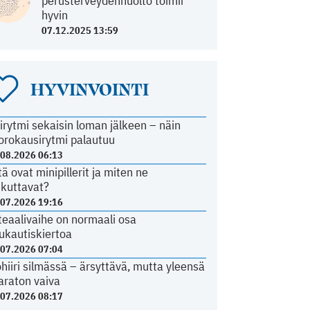
perusterveydenhuolto toimii
hyvin
07.12.2025 13:59
HYVINVOINTI
irytmi sekaisin loman jälkeen – näin
orokausirytmi palautuu
.08.2026 06:13
tä ovat minipillerit ja miten ne
ikuttavat?
.07.2026 19:16
teaalivaihe on normaali osa
ukautiskiertoa
.07.2026 07:04
ohiiri silmässä – ärsyttävä, mutta yleensä
araton vaiva
.07.2026 08:17