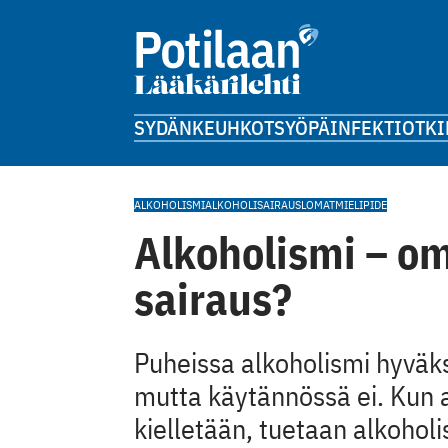
SYDÄN
KEUHKOT
SYÖPÄ
INFEKTIOT
KI
ALKOHOLISMI
ALKOHOLI
SAIRAUSLOMAT
MIELIPIDE
Alkoholismi – om
sairaus?
Puheissa alkoholismi hyväk
mutta käytännössä ei. Kun 
kielletään, tuetaan alkoholi