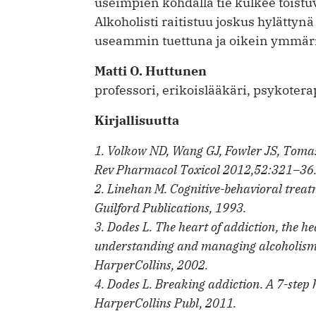
useimpien kohdalla tie kulkee toistu
Alkoholisti raitistuu joskus hylättyn
useammin tuettuna ja oikein ymmär
Matti O. Huttunen
professori, erikoislääkäri, psykotera
Kirjallisuutta
1. Volkow ND, Wang GJ, Fowler JS, Tomas
Rev Pharmacol Toxicol 2012,52:321–36
2. Linehan M. Cognitive-behavioral treat
Guilford Publications, 1993.
3. Dodes L. The heart of addiction, the h
understanding and managing alcoholism 
HarperCollins, 2002.
4. Dodes L. Breaking addiction. A 7-step
Harper­Collins Publ, 2011.