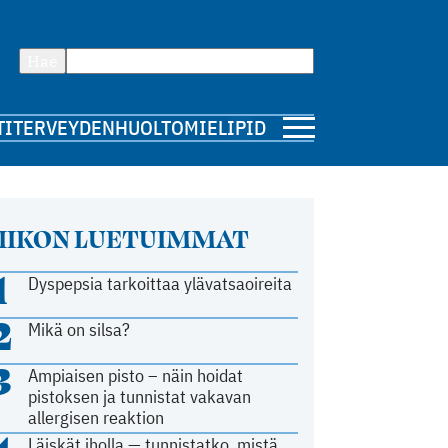
Hae
TI
TERVEYDENHUOLTO
MIELIPIDE
IIKON LUETUIMMAT
1
Dyspepsia tarkoittaa ylävatsaoireita
2
Mikä on silsa?
3
Ampiaisen pisto – näin hoidat
pistoksen ja tunnistat vakavan
allergisen reaktion
Läiskät iholla — tunnistatko, mistä