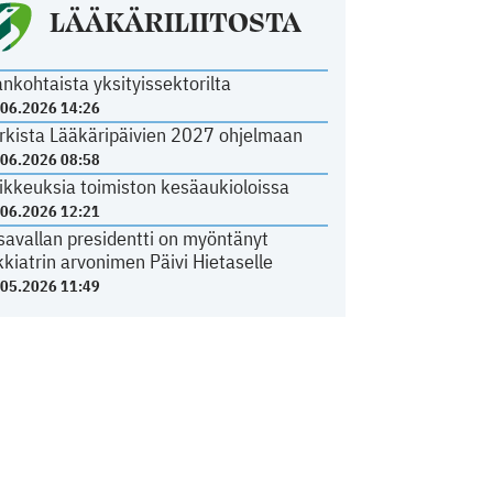
LÄÄKÄRILIITOSTA
ankohtaista yksityissektorilta
.06.2026 14:26
rkista Lääkäripäivien 2027 ohjelmaan
.06.2026 08:58
ikkeuksia toimiston kesäaukioloissa
.06.2026 12:21
savallan presidentti on myöntänyt
kkiatrin arvonimen Päivi Hietaselle
.05.2026 11:49