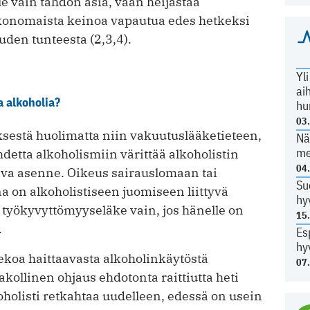
le vain tahdon asia, vaan heijastaa
akonomaista keinoa vapautua edes hetkeksi
den tunteesta (2,3,4).
Yl
ai
a alkoholia?
hu
03
estä huolimatta niin vakuutuslääketieteen,
Nä
me
detta alkoholismiin värittää alkoholistin
04
ava asenne. Oikeus sairauslomaan tai
Su
 on alkoholistiseen juomiseen liittyvä
hy
 työkyvyttömyyseläke vain, jos hänelle on
15
.
Es
hy
ekoa haittaavasta alkoholinkäytöstä
07
akollinen ohjaus ehdotonta raittiutta heti
koholisti retkahtaa uudelleen, edessä on usein