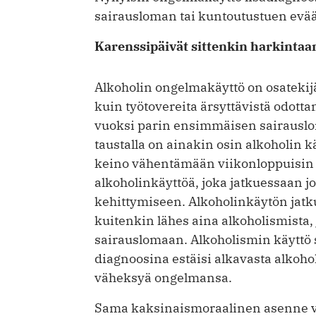
sairausloman tai kuntoutustuen evä
Karenssipäivät sittenkin harkintaa
Alkoholin ongelmakäyttö on osatekijä
kuin työtovereita ärsyttävistä odott
vuoksi parin ensimmäisen sairauslom
taustalla on ainakin osin alkoholin k
keino vähentämään viikonloppuisin tai
alkoholinkäyttöä, joka jatkuessaan 
kehittymiseen. Alkoholinkäytön jatk
kuitenkin lähes aina alkoholismista, j
sairauslomaan. Alkoholismin käyttö
diagnoosina estäisi alkavasta alkoholi
väheksyä ongelmansa.
Sama kaksinaismoraalinen asenne va