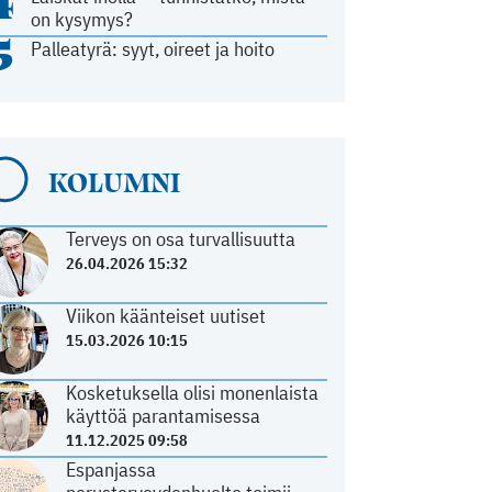
4
on kysymys?
5
Palleatyrä: syyt, oireet ja hoito
KOLUMNI
Terveys on osa turvallisuutta
26.04.2026 15:32
Viikon käänteiset uutiset
15.03.2026 10:15
Kosketuksella olisi monenlaista
käyttöä parantamisessa
11.12.2025 09:58
Espanjassa