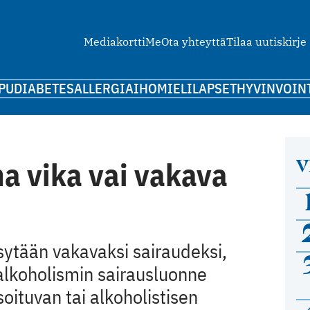
Mediakortti
Me
Ota yhteyttä
Tilaa uutiskirje
PU
DIABETES
ALLERGIA
IHO
MIELI
LAPSET
HYVINVOIN
V
a vika vai vakava
sytään vakavaksi sairaudeksi,
alkoholismin sairausluonne
soituvan tai alkoholistisen