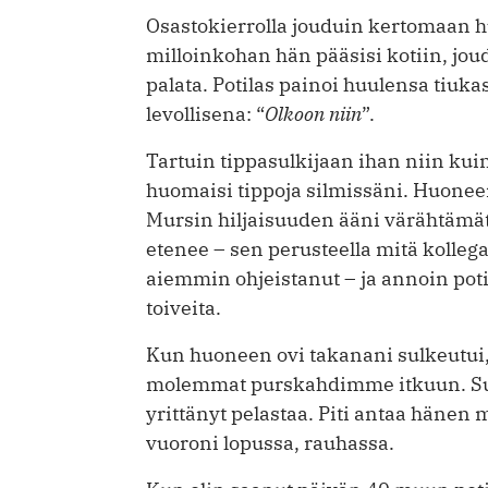
Osastokierrolla jouduin kertomaan hu
milloinkohan hän pääsisi kotiin, jou
palata. Potilas painoi huulensa tiu
levollisena: “
Olkoon niin
”.
Tartuin tippasulkijaan ihan niin kuin 
huomaisi tippoja silmissäni. Huoneen
Mursin hiljaisuuden ääni värähtämätt
etenee – sen perusteella mitä kolleg
aiemmin ohjeistanut – ja annoin pot
toiveita.
Kun huoneen ovi takanani sulkeutui,
molemmat purskahdimme itkuun. Surin
yrittänyt pelastaa. Piti antaa häne
vuoroni lopussa, rauhassa.