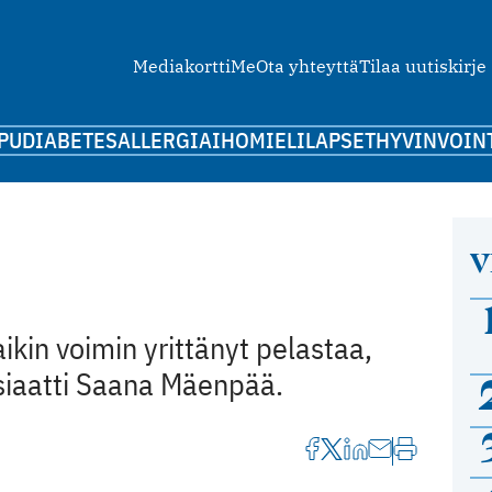
Mediakortti
Me
Ota yhteyttä
Tilaa uutiskirje
PU
DIABETES
ALLERGIA
IHO
MIELI
LAPSET
HYVINVOIN
V
kaikin voimin yrittänyt pelastaa,
ensiaatti Saana Mäenpää.