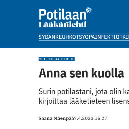
SYDÄN
KEUHKOT
SYÖPÄ
INFEKTIOT
KI
MIELIPIDE
SAATTOHOITO
Anna sen kuolla
Surin potilastani, jota olin 
kirjoittaa lääketieteen lis
Saana Mäenpää
7.4.2023 15.27