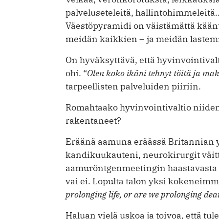
palveluseteleitä, hallintohimmeleitä…
Väestöpyramidi on väistämättä kään
meidän kaikkien – ja meidän lastemm
On hyväksyttävä, että hyvinvointiva
ohi. “
Olen koko ikäni tehnyt töitä ja ma
tarpeellisten palveluiden piiriin.
Romahtaako hyvinvointivaltio niide
rakentaneet?
Eräänä aamuna eräässä Britannian yli
kandikuukauteni, neurokirurgit väit
aamuröntgenmeetingin haastavasta po
vai ei. Lopulta talon yksi kokeneimm
prolonging life, or are we prolonging dea
Haluan vielä uskoa ja toivoa, että 