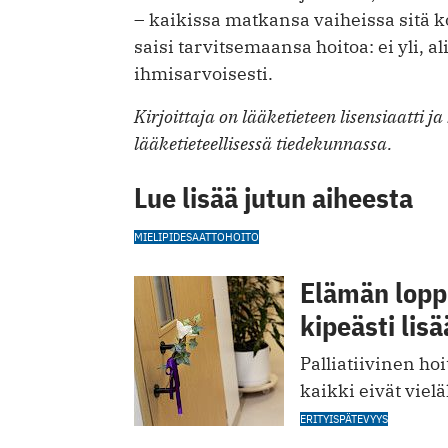
– kaikissa matkansa vaiheissa sitä k
saisi tarvitsemaansa hoitoa: ei yli, ali
ihmisarvoisesti.
Kirjoittaja on lääketieteen lisensiaatti ja
lääketieteellisessä tiedekunnassa.
Lue lisää jutun aiheesta
MIELIPIDE
SAATTOHOITO
Elämän lopp
kipeästi lisä
Palliatiivinen hoi
kaikki eivät vielä
ERITYISPÄTEVYYS