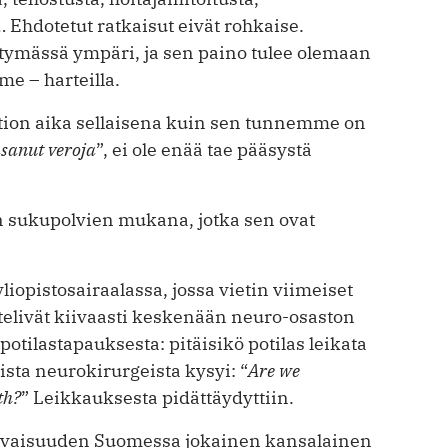
 Ehdotetut ratkaisut eivät rohkaise.
tymässä ympäri, ja sen paino tulee olemaan
e – harteilla.
ltion aika sellaisena kuin sen tunnemme on
ksanut veroja
”, ei ole enää tae pääsystä
n sukupolvien mukana, jotka sen ovat
opistosairaalassa, jossa vietin viimeiset
telivät kiivaasti keskenään neuro-osaston
tilastapauksesta: pitäisikö potilas leikata
ista neurokirurgeista kysyi: “
Are we
th?
” Leikkauksesta pidättäydyttiin.
tulevaisuuden Suomessa jokainen kansalainen