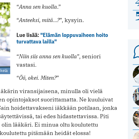
“
Anna sen kuolla
.”
“
Anteeksi, mitä…?
”, kysyin.
Lue lisää:
"Elämän loppuvaiheen hoito
turvattava lailla"
“
Niin siis anna sen kuolla
”, seniori
vastasi.
kelä
“
Öö, okei. Miten?
”
äkärin viransijaisena, minulla oli vielä
teen opintojaksot suorittamatta. Ne kuuluivat
Sain hoidettavakseni iäkkään potilaan, jonka
äytettävissä, tai edes hidastettavissa. Piti
olin lääkäri. Ei minua oltu koulutettu
koulutettu pitämään heidät elossa!