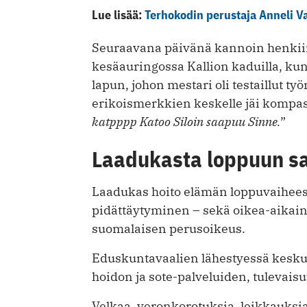
Lue lisää:
Terhokodin perustaja Anneli V
Seuraavana päivänä kannoin henkiin
kesäauringossa Kallion kaduilla, ku
lapun, johon mestari oli testaillut ty
erikoismerkkien keskelle jäi kompaste
katpppp Katoo Siloin saapuu Sinne.
”
Laadukasta loppuun s
Laadukas hoito elämän loppuvaiheesee
pidättäytyminen – sekä oikea-aikaine
suomalaisen perusoikeus.
Eduskuntavaalien lähestyessä keskus
hoidon ja sote-palveluiden, tulevai
Velkaa, veronkorotuksia, leikkauksia,