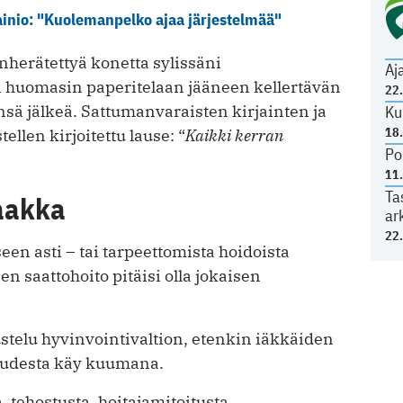
ainio: "Kuolemanpelko ajaa järjestelmää"
herätettyä konetta sylissäni
Aj
n huomasin paperitelaan jääneen kellertävän
22
önsä jälkeä. Sattumanvaraisten kirjainten ja
Ku
18
llen kirjoitettu lause: “
Kaikki kerran
Po
11
Ta
aakka
ar
22
n asti – tai tarpeettomista hoidoista
n saattohoito pitäisi olla jokaisen
telu hyvinvointivaltion, etenkin iäkkäiden
suudesta käy kuumana.
 tehostusta, hoitajamitoitusta,