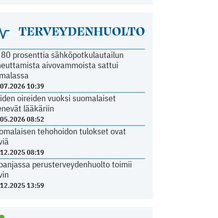
TERVEYDENHUOLTO
i 80 prosenttia sähköpotkulautailun
heuttamista aivovammoista sattui
malassa
.07.2026 10:39
iden oireiden vuoksi suomalaiset
nevät lääkäriin
.05.2026 08:52
omalaisen tehohoidon tulokset ovat
viä
.12.2025 08:19
panjassa perusterveydenhuolto toimii
vin
.12.2025 13:59