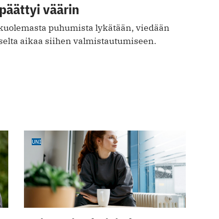
päättyi väärin
kuolemasta puhumista lykätään, viedään
iselta aikaa siihen valmistautumiseen.
UNI