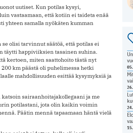
onot uutiset. Kun potilas kysyi,
duin vastaamaan, että kotiin ei taideta enää
kasti yhteen samalla nyökäten kumman
se olisi tarvinnut säätöä, että potilas ei
 täytti happiviiksien tasainen suhina.
Un
ä kertoen, miten saattohoito tästä nyt
vu
05
a 200 km päästä oli puhelimessa hetki
Mi
ilaalle mahdollisuuden esittää kysymyksiä ja
va
26
Lu
 katsoin sairaanhoitajakollegaani ja me
ku
 potilastani, jota olin kaikin voimin
24
n mennä. Päätin mennä tapaamaan häntä vielä
El
va
15