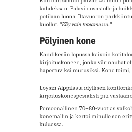
Kun olin saanut päivän 40 muun potilaa
kahdeksan. Palasin osastolle ja hu
potilaan luona. Iltavuoron parkkiintu
kuollut. “
Käy vain toteamassa.
”
Pölyinen kone
Kandikesän lopussa kaivoin kotitalon
kirjoituskoneen, jonka värinauhat o
hapertuviksi murusiksi. Kone toimi, 
Löysin Alppilasta idyllisen konttor
kirjoituskonespesialisti piti vastaano
Persoonallinen 70–80-vuotias valkoh
konemallin ja kertoi minulle sen eri
kuluessa.