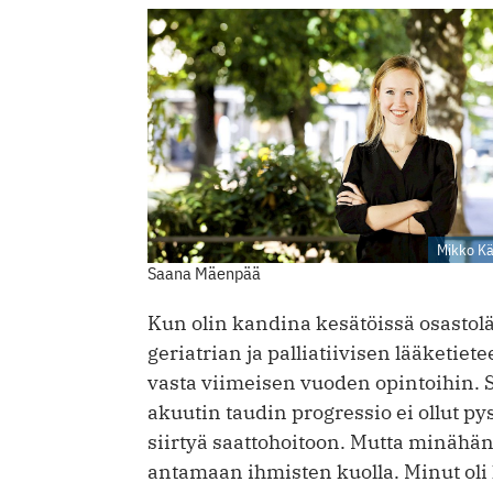
Mikko Kä
Saana Mäenpää
Kun olin kandina kesätöissä osastolä
geriatrian ja palliatiivisen lääketie
vasta viimeisen vuoden opintoihin. 
akuutin taudin progressio ei ollut pys
siirtyä saattohoitoon. Mutta minähän 
antamaan ihmisten kuolla. Minut oli 