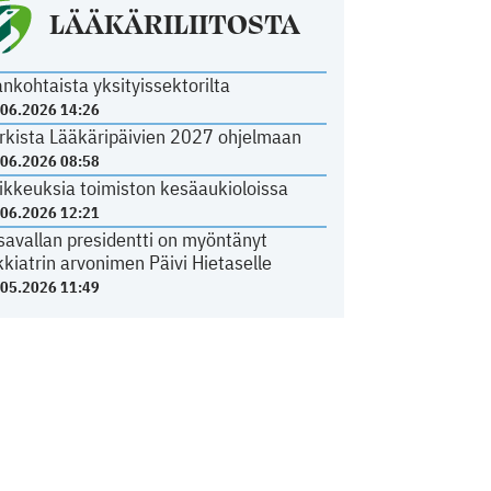
LÄÄKÄRILIITOSTA
ankohtaista yksityissektorilta
.06.2026 14:26
rkista Lääkäripäivien 2027 ohjelmaan
.06.2026 08:58
ikkeuksia toimiston kesäaukioloissa
.06.2026 12:21
savallan presidentti on myöntänyt
kkiatrin arvonimen Päivi Hietaselle
.05.2026 11:49