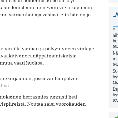
n asiat hoidettua, kello oli jo yli
ikkasin kansliaan meneväni vielä käymään
nut sairaanhoitaja vastasi, että hän on jo
Yl
ai
hu
03
i vintiltä vanhan ja pölyyntyneen vintage-
Nä
livat kuivuneet näppäimeniskuista
me
mutta vaati huoltoa.
04
Su
hy
ikonekorjaamon, jossa vanhanpolven
15
ttoa.
Es
hy
iuksinen herrasmies tunnisti heti
07
tyispiireistä. Noutaa saisi vuorokauden