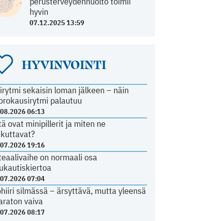
perusterveydenhuolto toimii
hyvin
07.12.2025 13:59
HYVINVOINTI
irytmi sekaisin loman jälkeen – näin
orokausirytmi palautuu
.08.2026 06:13
tä ovat minipillerit ja miten ne
ikuttavat?
.07.2026 19:16
teaalivaihe on normaali osa
ukautiskiertoa
.07.2026 07:04
ohiiri silmässä – ärsyttävä, mutta yleensä
araton vaiva
.07.2026 08:17