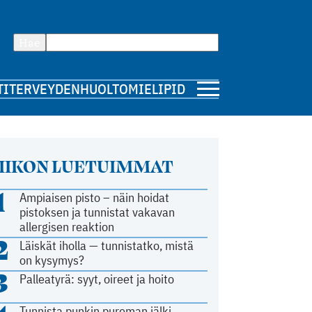
Hae
TI
TERVEYDENHUOLTO
MIELIPIDE
IIKON LUETUIMMAT
1
Ampiaisen pisto – näin hoidat
pistoksen ja tunnistat vakavan
allergisen reaktion
2
Läiskät iholla — tunnistatko, mistä
on kysymys?
3
Palleatyrä: syyt, oireet ja hoito
Tunnista punkin pureman jälki