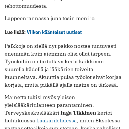
tehottomuudesta.
Lappeenrannassa juna tosin meni jo.
Lue lisää:
Viikon käänteiset uutiset
Palkkoja on siellä nyt pakko nostaa tuntuvasti
enemmän kuin aiemmin olisi ollut tarpeen.
Työoloihin on tartuttava kerta kaikkiaan
suurella kädellä ja lääkärien toiveita
kuunneltava. Akuuttia pulaa työolot eivät korjaa
korjata, mutta pitkällä ajalla maine on tärkeää.
Mainetta tukisi myös yleisen
yleislääkäritilanteen parantaminen.
Terveyskeskuslääkäri
Inga Tikkinen
kertoi
huhtikuussa
Lääkärilehdessä
, miten Eksotessa
vastaanottoaikoja supistetaan, koska pakolliset