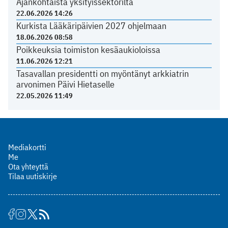
Ajankohtaista yksityissektorilta
22.06.2026 14:26
Kurkista Lääkäripäivien 2027 ohjelmaan
18.06.2026 08:58
Poikkeuksia toimiston kesäaukioloissa
11.06.2026 12:21
Tasavallan presidentti on myöntänyt arkkiatrin
arvonimen Päivi Hietaselle
22.05.2026 11:49
Mediakortti
Me
Ota yhteyttä
Tilaa uutiskirje