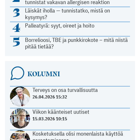
tunnistat vakavan allergisen reaktion
3
Läiskät iholla — tunnistatko, mistä on
kysymys?
4
Palleatyrä: syyt, oireet ja hoito
5
Borrelioosi, TBE ja punkkirokote – mitä niistä
pitää tietää?
KOLUMNI
Terveys on osa turvallisuutta
26.04.2026 15:32
Viikon käänteiset uutiset
15.03.2026 10:15
Kosketuksella olisi monenlaista käyttöä