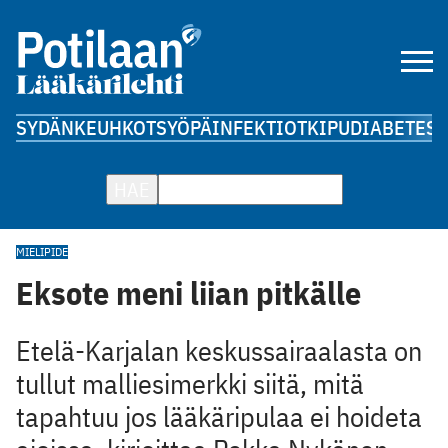
SYDÄN
KEUHKOT
SYÖPÄ
INFEKTIOT
KIPU
DIABETES
A
HAE
MIELIPIDE
Eksote meni liian pitkälle
Etelä-Karjalan keskussairaalasta on
tullut malliesimerkki siitä, mitä
tapahtuu jos lääkäripulaa ei hoideta