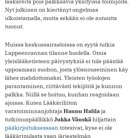
lääkäreitä pois palkkaavia yksityisiä toimijoita.
Nyt julkinen on kiertänyt ongelmaa
ulkoistamalla, mutta sekään ei ole autuutta
tuonut.
Muissa keskussairaaloissa on syytä tutkia
Lappeenrannan tilanne huolella. Omia
yleislääketieteen päivystyksiä ei tule päästää
uppoamaan suohon, josta ylösnouseminen käy
lähes mahdottomaksi. Yleisten työolojen
parantaminen, riittävästi tekijöitä ja kunnon
palkka. Niillä se hoituu, kunhan reagoidaan
ajoissa. Kuten Lääkäriliiton
varatoiminnanjohtaja
Hannu Halila
ja
tutkimuspäällikkö
Jukka Vänskä
hiljattain
pääkirjoituksessaan
totesivat, kyse ei ole
lääkäripulasta vaan järjestelmän