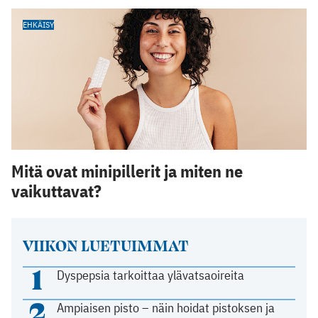
EHKÄISY
Mitä ovat minipillerit ja miten ne
vaikuttavat?
VIIKON LUETUIMMAT
1
Dyspepsia tarkoittaa ylävatsaoireita
2
Ampiaisen pisto – näin hoidat pistoksen ja