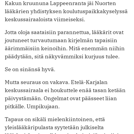
Kakun kruununa Lappeenranta jäi Nuorten
lääkärien yhdistyksen koulutuspaikkakyselyssä
keskussairaaloista viimeiseksi.
Jotta oloja saataisiin parannettua, lääkärit ovat
joutuneet turvautumaan kirjelmän tapaisiin
äärimmäisiin keinoihin. Mitä enemmän niihin
päädytään, sitä näkyvämmiksi kurjuus tulee.
Se on sinänsä hyvä.
Mutta seuraus on vakava. Etelä-Karjalan
keskussairaala ei houkuttele enää tasan ketään
päivystämään. Ongelmat ovat päässeet liian
pitkälle. Umpikujaan.
Tapaus on sikäli mielenkiintoinen, että
yleislääkäripulasta syytetään julkiselta