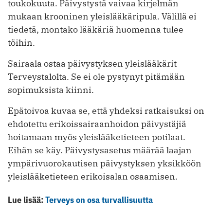
toukokuuta. Päivystystä vaivaa kirjelmän
mukaan krooninen yleislääkäripula. Välillä ei
tiedetä, montako lääkäriä huomenna tulee
töihin.
Sairaala ostaa päivystyksen yleislääkärit
Terveystalolta. Se ei ole pystynyt pitämään
sopimuksista kiinni.
Epätoivoa kuvaa se, että yhdeksi ratkaisuksi on
ehdotettu erikoissairaanhoidon päivystäjiä
hoitamaan myös yleislääketieteen potilaat.
Eihän se käy. Päivystysasetus määrää laajan
ympärivuorokautisen päivystyksen yksikköön
yleislääketieteen erikoisalan osaamisen.
Lue lisää:
Terveys on osa turvallisuutta