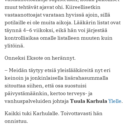
muut tehtävät ajavat ohi. Kiireellisetkin
vastaanottoajat varataan hyvissä ajoin, sillä
potilaille ei ole muita aikoja. Lääkärin listat ovat
täynnä 4–6 viikoksi, eikä hän voi järjestää
kontrolliaikaa omalle listalleen muuten kuin
ylitöinä.
Onneksi Eksote on herännyt.
– Meidän täytyy etsiä yleislääkäreitä nyt eri
keinoin ja jonkinlaisella lisärahasummalla
sitouttaa siihen, että osa suostuisi
päivystämäänkin, kertoo terveys- ja
vanhuspalveluiden johtaja
Tuula Karhula
Ylelle
.
Kaikki tuki Karhulalle. Toivottavasti hän
onnistuu.