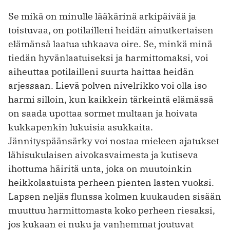
Se mikä on minulle lääkärinä arkipäivää ja
toistuvaa, on potilailleni heidän ainutkertaisen
elämänsä laatua uhkaava oire. Se, minkä minä
tiedän hyvänlaatuiseksi ja harmittomaksi, voi
aiheuttaa potilailleni suurta haittaa heidän
arjessaan. Lievä polven nivelrikko voi olla iso
harmi silloin, kun kaikkein tärkeintä elämässä
on saada upottaa sormet multaan ja hoivata
kukkapenkin lukuisia asukkaita.
Jännityspäänsärky voi nostaa mieleen ajatukset
lähisukulaisen aivokasvaimesta ja kutiseva
ihottuma häiritä unta, joka on muutoinkin
heikkolaatuista perheen pienten lasten vuoksi.
Lapsen neljäs flunssa kolmen kuukauden sisään
muuttuu harmittomasta koko perheen riesaksi,
jos kukaan ei nuku ja vanhemmat joutuvat