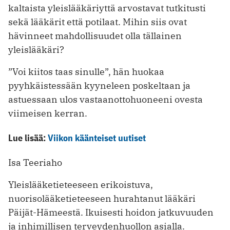
kaltaista yleislääkäriyttä arvostavat tutkitusti
sekä lääkärit että potilaat. Mihin siis ovat
hävinneet mahdollisuudet olla tällainen
yleislääkäri?
”Voi kiitos taas sinulle”, hän huokaa
pyyhkäistessään kyyneleen poskeltaan ja
astuessaan ulos vastaanottohuoneeni ovesta
viimeisen kerran.
Lue lisää:
Viikon käänteiset uutiset
Isa Teeriaho
Yleislääketieteeseen erikoistuva,
nuorisolääketieteeseen hurahtanut lääkäri
Päijät-Hämeestä. Ikuisesti hoidon jatkuvuuden
ja inhimillisen terveydenhuollon asialla.