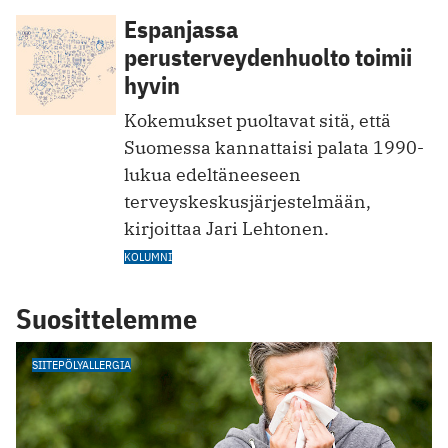
Espanjassa
perusterveydenhuolto toimii
hyvin
Kokemukset puoltavat sitä, että
Suomessa kannattaisi palata 1990-
lukua edeltäneeseen
terveyskeskusjärjestelmään,
kirjoittaa Jari Lehtonen.
KOLUMNI
Suosittelemme
SIITEPÖLYALLERGIA