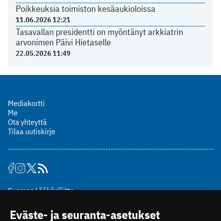
Poikkeuksia toimiston kesäaukioloissa
11.06.2026 12:21
Tasavallan presidentti on myöntänyt arkkiatrin
arvonimen Päivi Hietaselle
22.05.2026 11:49
Mediakortti
Me
Ota yhteyttä
Tilaa uutiskirje
Suomen Lääkäriliitto
Mäkelänkatu 2, PL 49
Eväste- ja seuranta-asetukset
00510 Helsinki