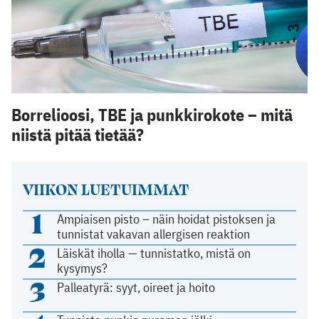
Borrelioosi, TBE ja punkkirokote – mitä
niistä pitää tietää?
VIIKON LUETUIMMAT
1
Ampiaisen pisto – näin hoidat pistoksen ja
tunnistat vakavan allergisen reaktion
2
Läiskät iholla — tunnistatko, mistä on
kysymys?
3
Palleatyrä: syyt, oireet ja hoito