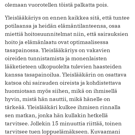
olemaan vuorotellen töistä palkatta pois.
Yleislääkäriys on ennen kaikkea sitä, että tuntee
potilaansa ja heidän elämäntilanteensa, osaa
miettiä hoitosuunnitelmat niin, että sairauksien
hoito ja elämänlaatu ovat optimaalisessa
tasapainossa. Yleislääkäriys on vakavien
oireiden tunnistamista ja monenlaisten
lääketieteen ulkopuolelta tulevien haasteiden
kanssa tasapainoilua. Yleislääkärin on osattava
katsoa ohi sairauden oireista ja kohdistettava
huomiotaan myös siihen, mikä on ihmisellä
hyvin, mistä hän nauttii, mikä hänelle on
tärkeää. Yleislääkäri kulkee ihmisen rinnalla
sen matkan, jonka hän kullakin hetkellä
tarvitsee. Jollekin 15 minuuttia riittää, toinen
tarvitsee tuen loppuelämäkseen. Kuvaamani