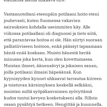
Vastaanotoltani eteenpäin potilaani hoito eteni
jouhevasti, kuten Suomessa vakavien
sairauksien kohdalla useimmiten käy. Alle
viikossa potilaallani oli diagnoosi ja tieto siitä,
että parantavaa hoitoa ei ole. Hän siirtyi suoraan
palliatiiviseen hoitoon, enkä päässyt tapaamaan
häntä enää koskaan. Muisto hänestä herää
minussa joka kerta, kun olen kovettumassa.
Muistan ilmeet, äänensävyt ja jokaisen sanan,
joilla potilaani ilmaisi häpeäänsä. Kun
kyynisyyden kynnet uhkaavat tarrautua kiireen
ja toistuvan kärsimyksen keskellä selkääni,
muistan miltä syöpäkasvaimen syövyttämä
kudos tuntui kevyen kosketukseni alla. Silloin
osaan pysähtyä hetkeen. Hengittää ja kuunnella.