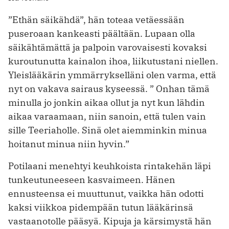
”Ethän säikähdä”, hän toteaa vetäessään
puseroaan kankeasti päältään. Lupaan olla
säikähtämättä ja palpoin varovaisesti kovaksi
kuroutunutta kainalon ihoa, liikutustani niellen.
Yleislääkärin ymmärrykselläni olen varma, että
nyt on vakava sairaus kyseessä. ” Onhan tämä
minulla jo jonkin aikaa ollut ja nyt kun lähdin
aikaa varaamaan, niin sanoin, että tulen vain
sille Teeriaholle. Sinä olet aiemminkin minua
hoitanut minua niin hyvin.”
Potilaani menehtyi keuhkoista rintakehän läpi
tunkeutuneeseen kasvaimeen. Hänen
ennusteensa ei muuttunut, vaikka hän odotti
kaksi viikkoa pidempään tutun lääkärinsä
vastaanotolle pääsyä. Kipuja ja kärsimystä hän