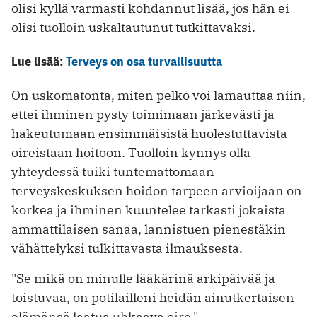
olisi kyllä varmasti kohdannut lisää, jos hän ei
olisi tuolloin uskaltautunut tutkittavaksi.
Lue lisää:
Terveys on osa turvallisuutta
On uskomatonta, miten pelko voi lamauttaa niin,
ettei ihminen pysty toimimaan järkevästi ja
hakeutumaan ensimmäisistä huolestuttavista
oireistaan hoitoon. Tuolloin kynnys olla
yhteydessä tuiki tuntemattomaan
terveyskeskuksen hoidon tarpeen arvioijaan on
korkea ja ihminen kuuntelee tarkasti jokaista
ammattilaisen sanaa, lannistuen pienestäkin
vähättelyksi tulkittavasta ilmauksesta.
"Se mikä on minulle lääkärinä arkipäivää ja
toistuvaa, on potilailleni heidän ainutkertaisen
elämänsä laatua uhkaava oire."