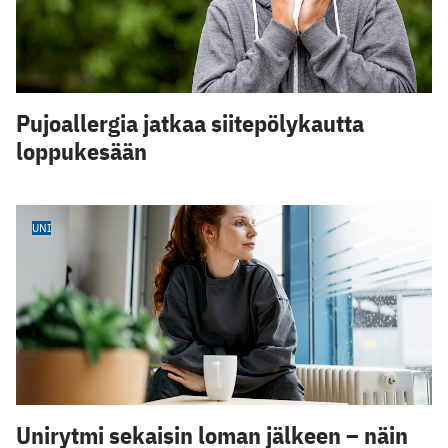
Pujoallergia jatkaa siitepölykautta
loppukesään
UNI
Unirytmi sekaisin loman jälkeen – näin