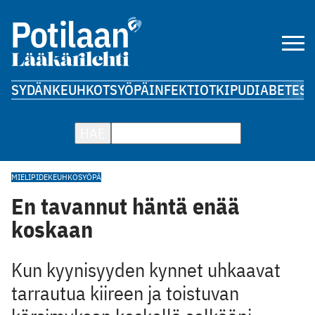
SYDÄN
KEUHKOT
SYÖPÄ
INFEKTIOT
KIPU
DIABETES
A
HAE
MIELIPIDE
KEUHKOSYÖPÄ
En tavannut häntä enää
koskaan
Kun kyynisyyden kynnet uhkaavat
tarrautua kiireen ja toistuvan