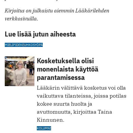
Kirjoitus on julkaistu aiemmin Lääkärilehden
verkkosivuilla.
Lue lisää jutun aiheesta
MIELIPIDE
KEUHKOSYÖPÄ
Kosketuksella olisi
monenlaista käyttöä
parantamisessa
Lääkärin välittävä kosketus voi olla
vaikuttava tilanteissa, joissa potilas
kokee suurta huolta ja
avuttomuutta, kirjoittaa Taina
Kinnunen.
KOLUMNI