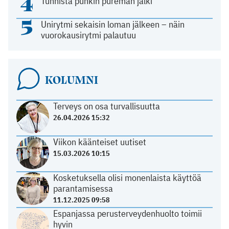
4
Tunnista punkin pureman jälki
5
Unirytmi sekaisin loman jälkeen – näin
vuorokausirytmi palautuu
KOLUMNI
Terveys on osa turvallisuutta
26.04.2026 15:32
Viikon käänteiset uutiset
15.03.2026 10:15
Kosketuksella olisi monenlaista käyttöä
parantamisessa
11.12.2025 09:58
Espanjassa perusterveydenhuolto toimii
hyvin