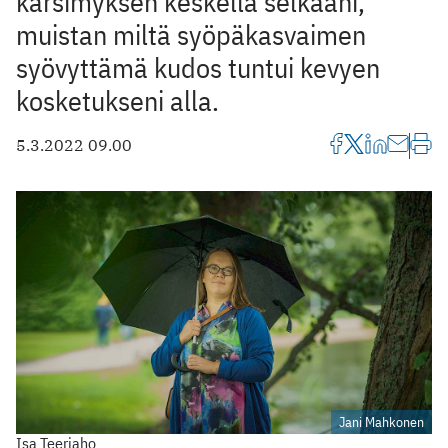
kärsimyksen keskellä selkääni,
muistan miltä syöpäkasvaimen
syövyttämä kudos tuntui kevyen
kosketukseni alla.
5.3.2022 09.00
Jani Mahkonen
Isa Teeriaho