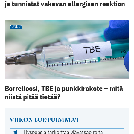
ja tunnistat vakavan allergisen reaktion
PUNKKI
Borrelioosi, TBE ja punkkirokote – mitä
niistä pitää tietää?
VIIKON LUETUIMMAT
1
Dyspepsia tarkoittaa ylävatsaoireita