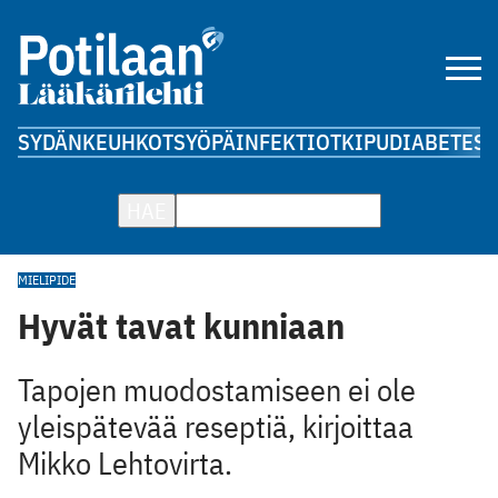
SYDÄN
KEUHKOT
SYÖPÄ
INFEKTIOT
KIPU
DIABETES
A
HAE
MIELIPIDE
Hyvät tavat kunniaan
Tapojen muodostamiseen ei ole
yleispätevää reseptiä, kirjoittaa
Mikko Lehtovirta.