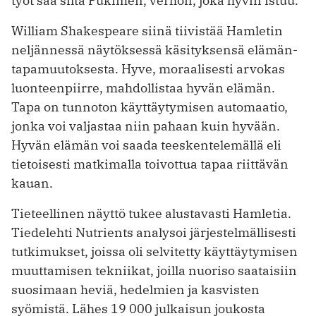
työt saa siltä Pukimen, verhon, joka hyvin istuu.”
William Shakespeare siinä tiivistää Hamletin
neljännessä näytöksessä käsityksensä elämän­
tapamuutoksesta. Hyve, moraalisesti arvokas
luonteenpiirre, mahdollistaa hyvän elämän.
Tapa on tunnoton käyttäytymisen automaatio,
jonka voi valjastaa niin pahaan kuin hyvään.
Hyvän elämän voi saada teeskentelemällä eli
tietoisesti matkimalla toivottua tapaa riittävän
kauan.
Tieteellinen näyttö tukee alustavasti Hamletia.
Tiedelehti Nutrients analysoi järjestelmäl­lisesti
tutkimukset, joissa oli selvitetty käyttäytymisen
muuttamisen tekniikat, joilla nuoriso saataisiin
suosimaan heviä, hedelmien ja kasvisten
syömistä. Lähes 19 000 julkaisun joukosta