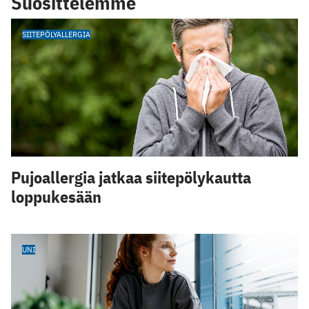
Suosittelemme
SIITEPÖLYALLERGIA
Pujoallergia jatkaa siitepölykautta
loppukesään
UNI