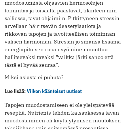
muodostumista ohjaavien hermosolujen
toimintaa ja toisaalta päästävät, tilanteen niin
salliessa, tavat ohjaimiin. Pitkittyneen stressin
arvellaan häiritsevän deasetylaatiota ja
rikkovan tapojen ja tavoitteellisen toiminnan
välisen harmonian. Stressin jo sinänsä lisäämä
energiapitoisen ruoan syöminen muuttuu
hallitsevaksi tavaksi ”vaikka järki sanoo että
tästä ei hyvää seuraa”.
Miksi asiasta ei puhuta?
Lue lisää:
Viikon käänteiset uutiset
Tapojen muodostamiseen ei ole yleispätevää
reseptiä. Nutrients-lehden katsauksessa tavan
muodostaminen oli käyttäytymisen muutoksen
tekniikkana vain seitsemässä prosentissa