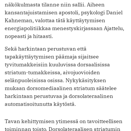
näkökulmasta tilanne niin sallii. Aiheen
kansantajuistamisen apostoli, psykologi Daniel
Kahneman, valottaa tätä käyttäytymisen
energiapolitiikkaa menestyskirjassaan Ajattelu,
nopeasti ja hitaasti.
Sekä harkintaan perustuvan että
tapakäyttäytymisen päämaja sijaitsee
tyvitumakkeisiin kuuluvissa dorsaalisissa
striatum-tumakkeissa, aivojuovioiden
selänpuoleisissa osissa. Nykykäsityksen
mukaan dorsomediaalinen striatum säätelee
harkintaan perustuvaa ja dorsolateraalinen
automatisoitunutta käytöstä.
Tavan kehittymisen ytimessä on tavoitteellisen
toiminnan toisto. Dorsolateraalisen striatumin