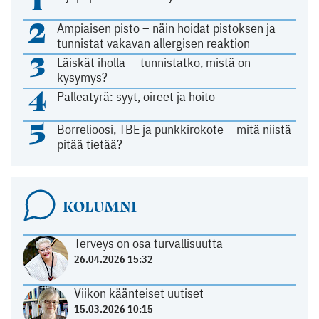
2
Ampiaisen pisto – näin hoidat pistoksen ja
tunnistat vakavan allergisen reaktion
3
Läiskät iholla — tunnistatko, mistä on
kysymys?
4
Palleatyrä: syyt, oireet ja hoito
5
Borrelioosi, TBE ja punkkirokote – mitä niistä
pitää tietää?
KOLUMNI
Terveys on osa turvallisuutta
26.04.2026 15:32
Viikon käänteiset uutiset
15.03.2026 10:15