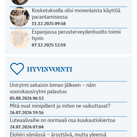
Kosketuksella olisi monenlaista käyttöä
parantamisessa
11.12.2025 09:58
Espanjassa perusterveydenhuolto toimii
hyvin
07.12.2025 13:59
HYVINVOINTI
Unirytmi sekaisin loman jälkeen – näin
vuorokausirytmi palautuu
05.08.2026 06:13
Mitä ovat minipillerit ja miten ne vaikuttavat?
26.07.2026 19:16
Luteaalivaihe on normaali osa kuukautiskiertoa
24.07.2026 07:04
Elohiiri silmässä – ärsyttävä, mutta yleensä