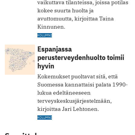
vaikuttava tilanteissa, joissa potilas
kokee suurta huolta ja
avuttomuutta, kirjoittaa Taina
Kinnunen.
KOLUMNI
Espanjassa
perusterveydenhuolto toimii
hyvin
Kokemukset puoltavat sitä, että
Suomessa kannattaisi palata 1990-
lukua edeltäneeseen
terveyskeskusjärjestelmään,
kirjoittaa Jari Lehtonen.
KOLUMNI