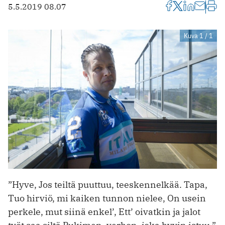
5.5.2019 08.07
Kuva 1 / 1
”Hyve, Jos teiltä puuttuu, teeskennelkää. Tapa,
Tuo hirviö, mi kaiken tunnon nielee, On usein
perkele, mut siinä enkel’, Ett’ oivatkin ja jalot