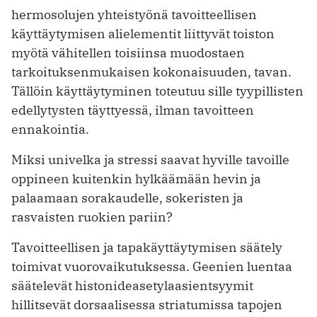
hermosolujen yhteistyönä tavoitteellisen
käyttäytymisen alielementit liittyvät toiston
myötä vähitellen toisiinsa muodostaen
tarkoituksenmukaisen kokonaisuuden, tavan.
Tällöin käyttäytyminen toteutuu sille tyypillisten
edellytysten täyttyessä, ilman tavoitteen
ennakointia.
Miksi univelka ja stressi saavat hyville tavoille
oppineen kuitenkin hylkäämään hevin ja
palaamaan sorakaudelle, sokeristen ja
rasvaisten ruokien pariin?
Tavoitteellisen ja tapakäyttäytymisen säätely
toimivat vuorovaikutuksessa. Geenien luentaa
säätelevät histonideasetylaasientsyymit
hillitsevät dorsaalisessa striatumissa tapojen