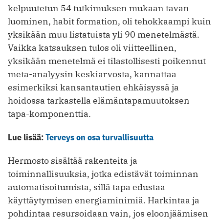
kelpuutetun 54 tutkimuksen mukaan tavan
luominen, habit formation, oli tehokkaampi kuin
yksikään muu listatuista yli 90 menetelmästä.
Vaikka katsauksen tulos oli viitteellinen,
yksikään menetelmä ei tilastollisesti poikennut
meta-analyysin keskiarvosta, kannattaa
esimerkiksi kansantautien ehkäisyssä ja
hoidossa tarkastella elämäntapamuutoksen
tapa-komponenttia.
Lue lisää:
Terveys on osa turvallisuutta
Hermosto sisältää rakenteita ja
toiminnallisuuksia, jotka edistävät toiminnan
automati­soitumista, sillä tapa edustaa
käyttäytymisen energiaminimiä. Harkintaa ja
pohdintaa resursoidaan vain, jos eloon­jäämisen