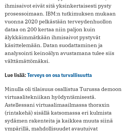
ihmisaivot eivät sitä yksinkertaisesti pysty
prosessoimaan. IBM:n tutkimuksen mukaan
vuonna 2020 pelkästään terveydenhuollon
dataa on 200 kertaa niin paljon kuin
älykkäimmätkään ihmisaivot pystyvät
käsittelemään. Datan suodattaminen ja
analysointi keinoälyn avustamana tulee siis
välttämättömäksi.
Lue lisää:
Terveys on osa turvallisuutta
Minulla oli tilaisuus osallistua Turussa demoon
virtuaalitekniikan hyödyntämisestä.
Astellessani virtuaalimaailmassa thoraxin
(rintakehä) sisällä katsomassa eri kulmista
sydämen rakenteita ja kaikkea muuta siinä
ympärillä, mahdollisuudet avautuivat