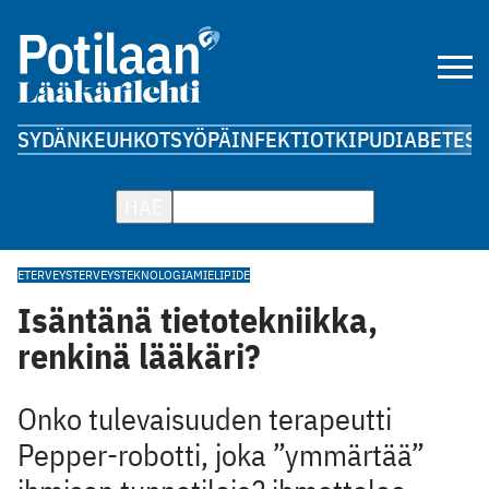
SYDÄN
KEUHKOT
SYÖPÄ
INFEKTIOT
KIPU
DIABETES
A
HAE
ETERVEYS
TERVEYSTEKNOLOGIA
MIELIPIDE
Isäntänä tietotekniikka,
renkinä lääkäri?
Onko tulevaisuuden terapeutti
Pepper-robotti, joka ”ymmärtää”