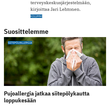
terveyskeskusjärjestelmään,
kirjoittaa Jari Lehtonen.
KOLUMNI
Suosittelemme
SIITEPÖLYALLERGIA
Pujoallergia jatkaa siitepölykautta
loppukesään