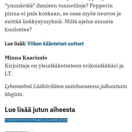
”ymmärtää” ihmisen tunnetiloja? Pepperin
pinna ei pala koskaan, se osaa myös neuvoa ja
esittää lisäkysymyksiä. Miltä ajatus sinusta
kuulostaa?
Lue lisää:
Viikon käänteiset uutiset
Minna Kaarisalo
Kirjoittaja on yleislääketieteen erikoislääkäri ja
LT.
Lyhennelmä Lääkäriliiton uutishuoneessa julkaistusta
blogista.
Lue lisää jutun aiheesta
ETERVEYS
TERVEYSTEKNOLOGIA
MIELIPIDE