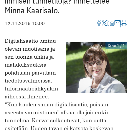
ihmisen tunnetiloja? ihmettelee
Minna Kaarisalo.
12.11.2016 10.00
Digitalisaatio tuntuu
Kuva 1 / 1
olevan muotisana ja
sen tuomia uhkia ja
mahdollisuuksia
pohditaan päivittäin
tiedotusvälineissä.
Informaatioähkyäkin
aiheesta ilmenee.
”Kun kuulen sanan digitalisaatio, poistan
aseesta varmistimen” alkaa olla joidenkin
tunnelma. Korvat sulkeutuvat, kun uutta
esitetään. Uuden tavan ei katsota koskevan