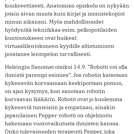
konkreettisesti. Anatomian opiskelu on nykyään
jotain aivan muuta kuin kirjat ja monistekopiot
minun aikanani. Myös mahdollisuudet
hyödyntää tekniikkaa esim. pelkopotilaiden
kuntoutukseen ovat huikeat:
virtuaalilentokoneen kyydille altistuminen
poistanee lentopelon turvallisesti.
Helsingin Sanomat otsikoi 14.9. ”Robotti voi olla
ihmistä parempi esimies”. Jos robotin katsotaan
kykenevän korvaamaan keskiportaan pomon,
on ajan kysymys, kun sanotaan robotin
korvaavan lääkärin. Robotit ovat jo kuulemma
kykeneviä tunteisiin ja empatiaan, ainakin
japanilainen Pepper-robotti on ohjelmoitu
hakemaan vuorovaikutusta ihmisten kanssa.
Onko tulevaisuuden terapeutti Pepper, joka