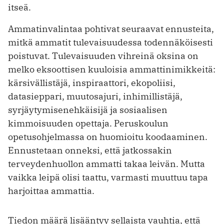
itseä.
Ammatinvalintaa pohtivat seuraavat ennusteita,
mitkä ammatit tulevaisuudessa todennäköisesti
poistuvat. Tulevaisuuden vihreinä oksina on
melko eksoottisen kuuloisia ammattinimikkeitä:
kärsivällistäjä, inspiraattori, ekopoliisi,
datasieppari, muutosajuri, inhimillistäjä,
syrjäytymisenehkäisijä ja sosiaalisen
kimmoisuuden opettaja. Peruskoulun
opetusohjelmassa on huomioitu koodaaminen.
Ennustetaan onneksi, että jatkossakin
terveydenhuollon ammatti takaa leivän. Mutta
vaikka leipä olisi taattu, varmasti muuttuu tapa
harjoittaa ammattia.
Tiedon määrä lisääntyy sellaista vauhtia, että