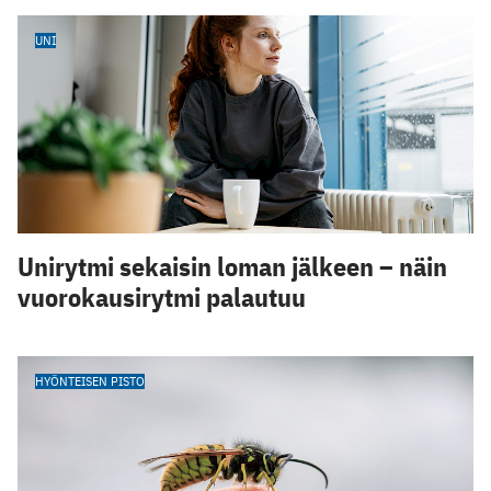
UNI
Unirytmi sekaisin loman jälkeen – näin
vuorokausirytmi palautuu
HYÖNTEISEN PISTO