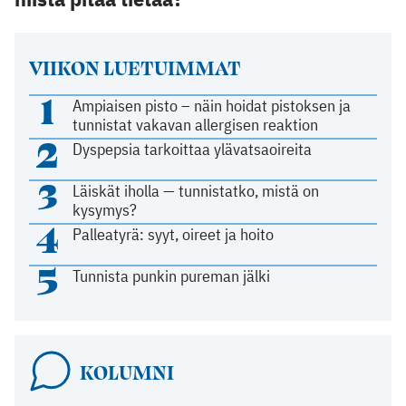
VIIKON LUETUIMMAT
1
Ampiaisen pisto – näin hoidat pistoksen ja
tunnistat vakavan allergisen reaktion
2
Dyspepsia tarkoittaa ylävatsaoireita
3
Läiskät iholla — tunnistatko, mistä on
kysymys?
4
Palleatyrä: syyt, oireet ja hoito
5
Tunnista punkin pureman jälki
KOLUMNI