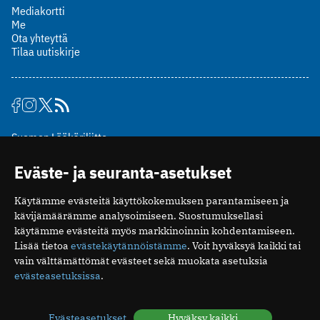
Mediakortti
Me
Ota yhteyttä
Tilaa uutiskirje
Suomen Lääkäriliitto
Mäkelänkatu 2, PL 49
Eväste- ja seuranta-asetukset
00510 Helsinki
puh. (09) 393 091
Käytämme evästeitä käyttökokemuksen parantamiseen ja
toimitus@potilaanlaakarilehti.fi
kävijämäärämme analysoimiseen. Suostumuksellasi
käytämme evästeitä myös markkinoinnin kohdentamiseen.
ISSN 2323-9476
Lisää tietoa
evästekäytännöistämme
. Voit hyväksyä kaikki tai
vain välttämättömät evästeet sekä muokata asetuksia
evästeasetuksissa
.
Evästeasetukset
Hyväksy kaikki