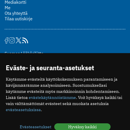
Mediakortti
Me
Ota yhteyttä
Tilaa uutiskirje
Suomen Lääkäriliitto
Mäkelänkatu 2, PL 49
Eväste- ja seuranta-asetukset
00510 Helsinki
puh. (09) 393 091
Käytämme evästeitä käyttökokemuksen parantamiseen ja
toimitus@potilaanlaakarilehti.fi
kävijämäärämme analysoimiseen. Suostumuksellasi
käytämme evästeitä myös markkinoinnin kohdentamiseen.
ISSN 2323-9476
Lisää tietoa
evästekäytännöistämme
. Voit hyväksyä kaikki tai
vain välttämättömät evästeet sekä muokata asetuksia
evästeasetuksissa
.
Evästeasetukset
Hyväksy kaikki