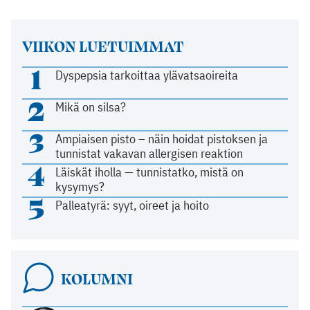
VIIKON LUETUIMMAT
1
Dyspepsia tarkoittaa ylävatsaoireita
2
Mikä on silsa?
3
Ampiaisen pisto – näin hoidat pistoksen ja
tunnistat vakavan allergisen reaktion
4
Läiskät iholla — tunnistatko, mistä on
kysymys?
5
Palleatyrä: syyt, oireet ja hoito
KOLUMNI