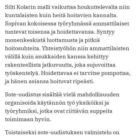
Silti Kolarin malli vaikuttaa houkuttelevalta niin
kuntalaisten kuin heitä hoitavien kannalta.
Sopivan kokoisessa työryhmässä ammattilaiset
tuntevat toisensa ja hoidettavansa. Syntyy
monenkeskistä luottamusta ja pitkiä
hoitosuhteita. Yhteistyöhön niin ammattilaisten
välillä kuin asukkaiden kanssa kehittyy
rakenteellista jatkuvuutta, joka sujuvoittaa
työskentelyä. Hoidettavaa ei tarvitse pompottaa,
ja hänen asiansa hoituvat ripeästi.
Sote-uudistus sisältää vielä mahdollisuuden
organisoida käytännön työ yksiköiksi ja
työryhmiksi, jotka ovat riittävän suppeita
toimimaan hyvin.
Toistaiseksi sote-uudistuksen valmistelu on