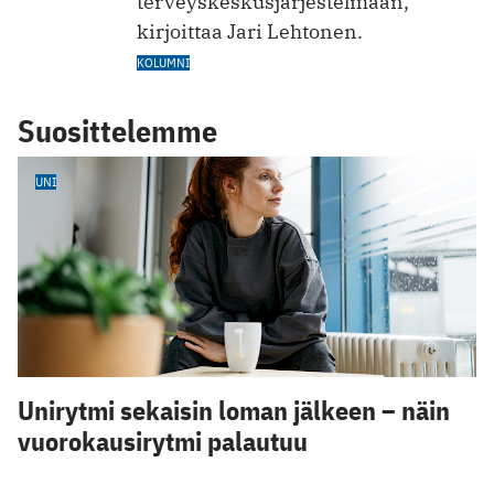
terveyskeskusjärjestelmään,
kirjoittaa Jari Lehtonen.
KOLUMNI
Suosittelemme
UNI
Unirytmi sekaisin loman jälkeen – näin
vuorokausirytmi palautuu