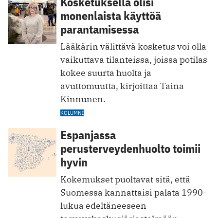
Kosketuksella olisi
monenlaista käyttöä
parantamisessa
Lääkärin välittävä kosketus voi olla
vaikuttava tilanteissa, joissa potilas
kokee suurta huolta ja
avuttomuutta, kirjoittaa Taina
Kinnunen.
KOLUMNI
Espanjassa
perusterveydenhuolto toimii
hyvin
Kokemukset puoltavat sitä, että
Suomessa kannattaisi palata 1990-
lukua edeltäneeseen