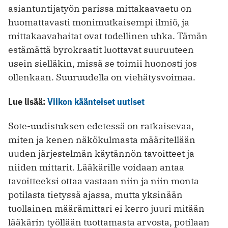
asiantuntijatyön parissa mittakaavaetu on
huomattavasti monimutkaisempi ilmiö, ja
mittakaavahaitat ovat todellinen uhka. Tämän
estämättä byrokraatit luottavat suuruuteen
usein sielläkin, missä se toimii huonosti jos
ollenkaan. Suuruudella on viehätysvoimaa.
Lue lisää:
Viikon käänteiset uutiset
Sote-uudistuksen edetessä on ratkaisevaa,
miten ja kenen näkökulmasta määritellään
uuden järjestelmän käytännön tavoitteet ja
niiden mittarit. Lääkärille voidaan antaa
tavoitteeksi ottaa vastaan niin ja niin monta
potilasta tietyssä ajassa, mutta yksinään
tuollainen määrämittari ei kerro juuri mitään
lääkärin työllään tuottamasta arvosta, potilaan