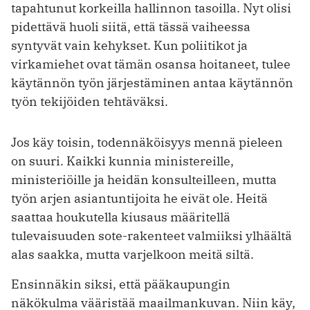
tapahtunut korkeilla hallinnon tasoilla. Nyt olisi
pidettävä huoli siitä, että tässä vaiheessa
syntyvät vain kehykset. Kun poliitikot ja
virkamiehet ovat tämän osansa hoitaneet, tulee
käytännön työn järjestäminen antaa käytännön
työn tekijöiden tehtäväksi.
Jos käy toisin, todennäköisyys mennä pieleen
on suuri. Kaikki kunnia ministereille,
ministeriöille ja heidän konsulteilleen, mutta
työn arjen asiantuntijoita he eivät ole. Heitä
saattaa houkutella kiusaus määritellä
tulevaisuuden sote-rakenteet valmiiksi ylhäältä
alas saakka, mutta varjelkoon meitä siltä.
Ensinnäkin siksi, että pääkaupungin
näkökulma vääristää maailmankuvan. Niin käy,