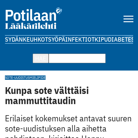
SYDÄN
KEUHKOT
SYÖPÄ
INFEKTIOT
KIPU
DIABETES
A
HAE
SOTE-UUDISTUS
MIELIPIDE
Kunpa sote välttäisi
mammuttitaudin
Erilaiset kokemukset antavat suuren
sote-uudistuksen alla aihetta