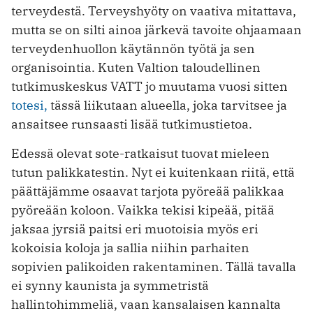
terveydestä. Terveyshyöty on vaativa mitattava,
mutta se on silti ainoa järkevä tavoite ohjaamaan
terveydenhuollon käytännön työtä ja sen
organisointia. Kuten Valtion taloudellinen
tutkimuskeskus VATT jo muutama vuosi sitten
totesi,
tässä liikutaan alueella, joka tarvitsee ja
ansaitsee runsaasti lisää tutkimustietoa.
Edessä olevat sote-ratkaisut tuovat mieleen
tutun palikkatestin. Nyt ei kuitenkaan riitä, että
päättäjämme osaavat tarjota pyöreää palikkaa
pyöreään koloon. Vaikka tekisi kipeää, pitää
jaksaa jyrsiä paitsi eri muotoisia myös eri
kokoisia koloja ja sallia niihin parhaiten
sopivien palikoiden rakentaminen. Tällä tavalla
ei synny kaunista ja symmetristä
hallintohimmeliä, vaan kansalaisen kannalta