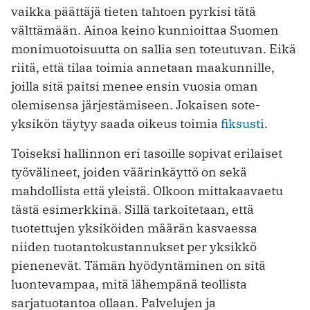
vaikka päättäjä tieten tahtoen pyrkisi tätä
välttämään. Ainoa keino kunnioittaa Suomen
monimuotoisuutta on sallia sen toteutuvan. Eikä
riitä, että tilaa toimia annetaan maakunnille,
joilla sitä paitsi menee ensin vuosia oman
olemisensa järjestämiseen. Jokaisen sote-
yksikön täytyy saada oikeus toimia
fiksusti
.
Toiseksi hallinnon eri tasoille sopivat erilaiset
työvälineet, joiden väärinkäyttö on sekä
mahdollista että yleistä. Olkoon mittakaavaetu
tästä esimerkkinä. Sillä tarkoitetaan, että
tuotettujen yksiköiden määrän kasvaessa
niiden tuotantokustannukset per yksikkö
pienenevät. Tämän hyödyntäminen on sitä
luontevampaa, mitä lähempänä teollista
sarjatuotantoa ollaan. Palvelujen ja