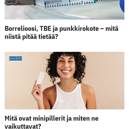
Borrelioosi, TBE ja punkkirokote – mitä
niistä pitää tietää?
EHKÄISY
Mitä ovat minipillerit ja miten ne
vaikuttavat?