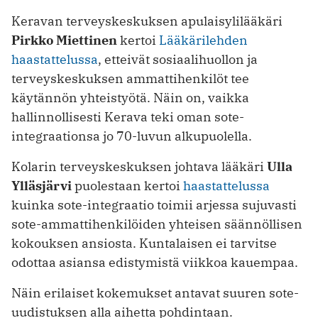
Keravan terveyskeskuksen apulaisylilääkäri
Pirkko Miettinen
kertoi
Lääkärilehden
haastattelussa
, etteivät sosiaalihuollon ja
terveyskeskuksen ammattihenkilöt tee
käytännön yhteistyötä. Näin on, vaikka
hallinnollisesti Kerava teki oman sote-
integraationsa jo 70-luvun alkupuolella.
Kolarin terveyskeskuksen johtava lääkäri
Ulla
Ylläsjärvi
puolestaan kertoi
haastattelussa
kuinka sote-integraatio toimii arjessa sujuvasti
sote-ammattihenkilöiden yhteisen säännöllisen
kokouksen ansiosta. Kuntalaisen ei tarvitse
odottaa asiansa edistymistä viikkoa kauempaa.
Näin erilaiset kokemukset antavat suuren sote-
uudistuksen alla aihetta pohdintaan.