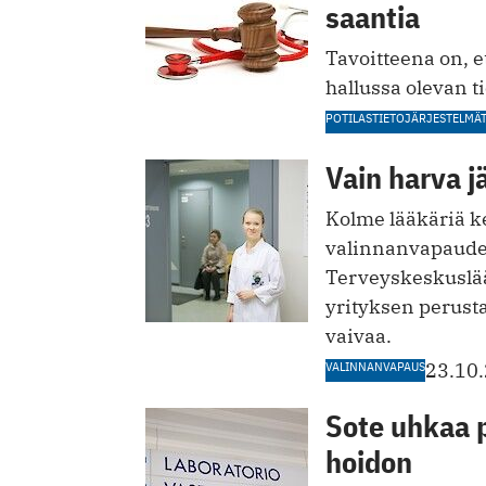
saantia
Tavoitteena on, et
hallussa olevan t
POTILASTIETOJÄRJESTELMÄ
Vain harva j
Kolme lääkäriä ke
valinnanvapauden
Terveyskeskuslää
yrityksen perusta
vaivaa.
VALINNANVAPAUS
23.10
Sote uhkaa p
hoidon