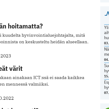
ään hoitamatta?
Yl
ai
i kuudelta hyvinvointialuejohtajalta, mitä
hu
soinnista on keskusteltu heidän alueellaan.
03
Nä
me
.2023
04
Su
ät värit
hy
15
kaan ainakaan ICT:ssä ei saada kaikkea
Es
en mennessä valmiiksi.
hy
07
0.2022