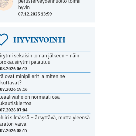
perusterveydenhuolto toimii
hyvin
07.12.2025 13:59
HYVINVOINTI
irytmi sekaisin loman jälkeen – näin
orokausirytmi palautuu
.08.2026 06:13
tä ovat minipillerit ja miten ne
ikuttavat?
.07.2026 19:16
teaalivaihe on normaali osa
ukautiskiertoa
.07.2026 07:04
ohiiri silmässä – ärsyttävä, mutta yleensä
araton vaiva
.07.2026 08:17