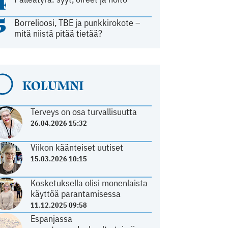
4
5
Borrelioosi, TBE ja punkkirokote –
mitä niistä pitää tietää?
KOLUMNI
Terveys on osa turvallisuutta
26.04.2026 15:32
Viikon käänteiset uutiset
15.03.2026 10:15
Kosketuksella olisi monenlaista
käyttöä parantamisessa
11.12.2025 09:58
Espanjassa