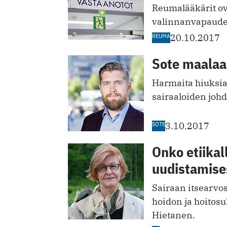
Reumalääkärit ova
valinnanvapauden
REUMA
20.10.2017
Sote maalaa
Harmaita hiuksia 
sairaaloiden johd
SOTE
3.10.2017
Onko etiikal
uudistamise
Sairaan itsearvo
hoidon ja hoitosu
Hietanen.