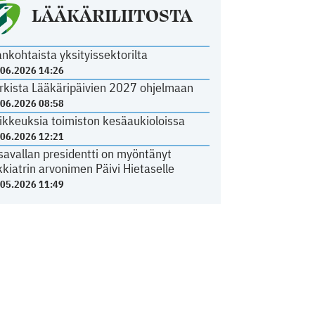
LÄÄKÄRILIITOSTA
ankohtaista yksityissektorilta
.06.2026 14:26
rkista Lääkäripäivien 2027 ohjelmaan
.06.2026 08:58
ikkeuksia toimiston kesäaukioloissa
.06.2026 12:21
savallan presidentti on myöntänyt
kkiatrin arvonimen Päivi Hietaselle
.05.2026 11:49