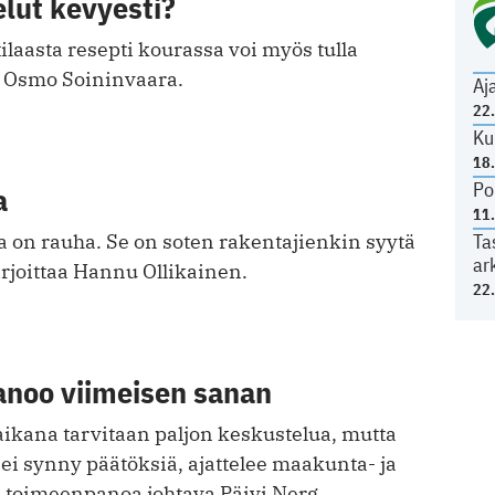
lut kevyesti?
ilaasta resepti kourassa voi myös tulla
 Osmo Soininvaara.
Aj
22
Ku
18
Po
a
11
Ta
 on rauha. Se on soten rakentajienkin syytä
ar
irjoittaa Hannu Ollikainen.
22
anoo viimeisen sanan
ikana tarvitaan paljon keskustelua, mutta
 ei synny päätöksiä, ajattelee maakunta- ja
 toimeenpanoa johtava Päivi Nerg.