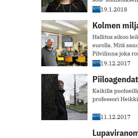
SOTE
19.1.2018
Kolmen milja
Hallitus aikoo le
eurolla. Mitä san
Pilvilinna joka r
SOTE
19.12.2017
Piiloagendat
Kaikilla puolueil
professori Heikki
SOTE
11.12.2017
Lupaviranom