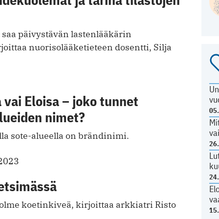
n saa päivystävän lastenlääkärin
oittaa nuorisolääketieteen dosentti, Silja
Un
 vai Eloisa – joko tunnet
vu
05
alueiden nimet?
Mi
va
la sote-alueella on brändinimi.
26
Lu
.2023
ku
24
 etsimässä
El
va
me koetinkiveä, kirjoittaa arkkiatri Risto
15