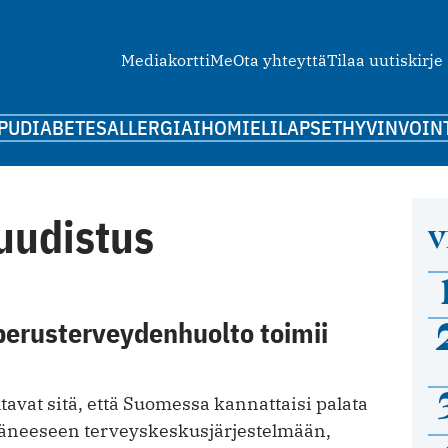
Mediakortti
Me
Ota yhteyttä
Tilaa uutiskirje
PU
DIABETES
ALLERGIA
IHO
MIELI
LAPSET
HYVINVOIN
uudistus
V
perusterveydenhuolto toimii
avat sitä, että Suomessa kannattaisi palata
äneeseen terveyskeskusjärjestelmään,