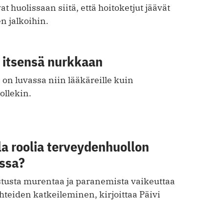
t huolissaan siitä, että hoitoketjut jäävät
 jalkoihin.
 itsensä nurkkaan
on luvassa niin lääkäreille kuin
ollekin.
la roolia terveydenhuollon
ssa?
stusta murentaa ja paranemista vaikeuttaa
hteiden katkeileminen, kirjoittaa Päivi