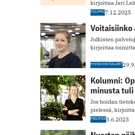
kirjoittaa Jari Le
KOLUMNI
7.12.2025
Voitaisiinko 
Julkisten palvelu
kirjoittaa toimit
HYVINVOINTIALUEET
29.9
Kolumni: Opi
minusta tuli
Jos hoidan tietok
pielessä, kirjoit
MIELIPIDE
3.6.2023
Nuorten päih