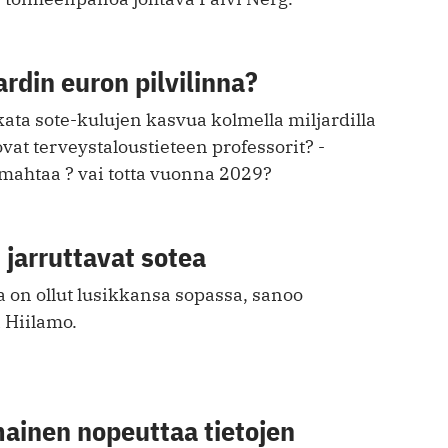
rdin euron pilvilinna?
ikata sote-kulujen kasvua kolmella miljardilla
ovat terveystaloustieteen professorit? ­
omahtaa ? vai totta vuonna 2029?
 jarruttavat sotea
la on ollut lusikkansa sopassa, sanoo
 Hiilamo.
ainen nopeuttaa tietojen