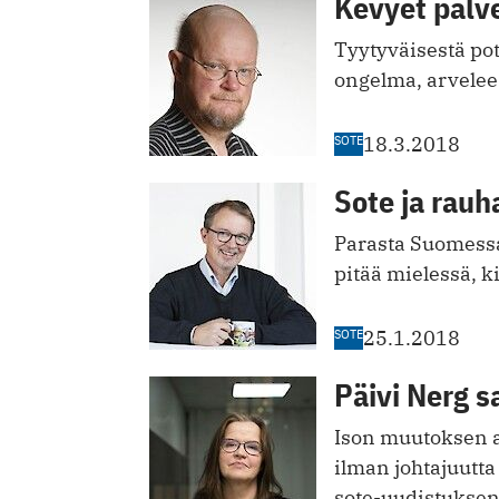
Kevyet palve
Tyytyväisestä pot
ongelma, arvelee
SOTE
18.3.2018
Sote ja rauh
Parasta Suomessa
pitää mielessä, k
SOTE
25.1.2018
Päivi Nerg s
Ison muutoksen a
ilman johtajuutta
sote-uudistuksen