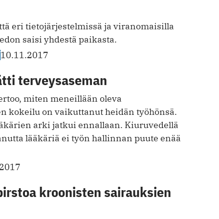
tä eri tietojärjestelmissä ja viranomaisilla
iedon saisi yhdestä paikasta.
T
10.11.2017
ätti terveysaseman
rtoo, miten ­meneillään oleva
 kokeilu on vaikuttanut heidän työhönsä.
kärien arki jatkui ennallaan. Kiuruvedellä
nutta lääkäriä ei työn hallinnan puute enää
.2017
irstoa kroonisten sairauksien