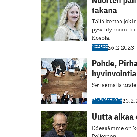
takana
Tällä kertaa joki
pysähtymään, kirj
Kosola.
MIELIPIDE
26.2.2023
Pohde, Pirha
hyvinvointi
Seitsemällä uudel
TERVEYDENHUOLTO
23.2
Uutta aikaa
Edessämme on kol
Pelkonen.