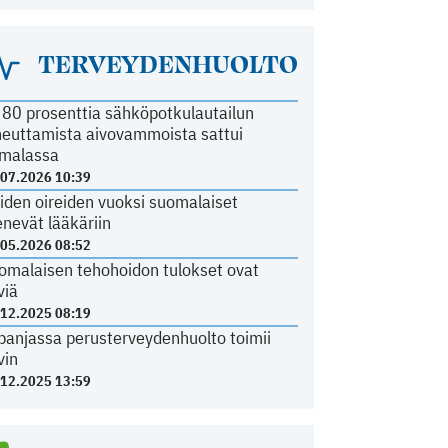
TERVEYDENHUOLTO
i 80 prosenttia sähköpotkulautailun
heuttamista aivovammoista sattui
malassa
.07.2026 10:39
iden oireiden vuoksi suomalaiset
nevät lääkäriin
.05.2026 08:52
omalaisen tehohoidon tulokset ovat
viä
.12.2025 08:19
panjassa perusterveydenhuolto toimii
vin
.12.2025 13:59