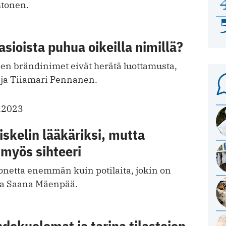
htonen.
asioista puhua oikeilla nimillä?
jen brändinimet eivät herätä luottamusta,
taja Tiiamari Pennanen.
.2023
skelin lääkäriksi, mutta
 myös sihteeri
onetta enemmän kuin potilaita, jokin on
taa Saana Mäenpää.
dekuolemat ja tarina tilastojen