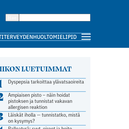
Hae
TI
TERVEYDENHUOLTO
MIELIPIDE
IIKON LUETUIMMAT
1
Dyspepsia tarkoittaa ylävatsaoireita
2
Ampiaisen pisto – näin hoidat
pistoksen ja tunnistat vakavan
allergisen reaktion
3
Läiskät iholla — tunnistatko, mistä
on kysymys?
Palleatyrä: syyt, oireet ja hoito