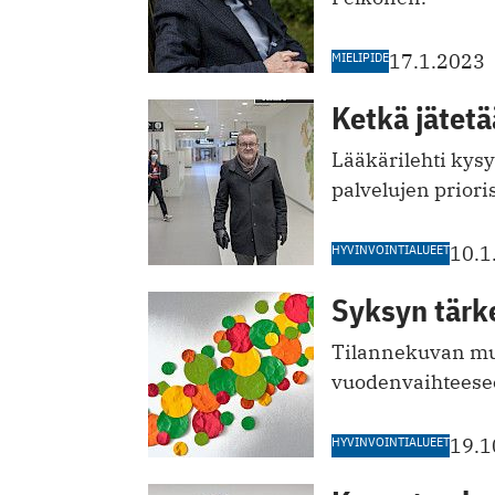
MIELIPIDE
17.1.2023
Ketkä jätet
Lääkärilehti kysy
palvelujen priori
HYVINVOINTIALUEET
10.1
Syksyn tärke
Tilannekuvan mu
vuodenvaihteese
HYVINVOINTIALUEET
19.1