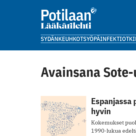
SYDÄN
KEUHKOT
SYÖPÄ
INFEKTIOT
KI
Avainsana Sote-
Espanjassa 
hyvin
Kokemukset puolt
1990-lukua edelt