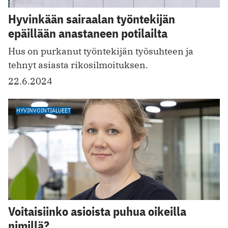
Hyvinkään sairaalan työntekijän
epäillään anastaneen potilailta
Hus on purkanut työntekijän työsuhteen ja
tehnyt asiasta rikosilmoituksen.
22.6.2024
HYVINVOINTIALUEET
Voitaisiinko asioista puhua oikeilla
nimillä?