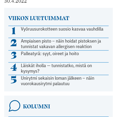
30.4.2022
VIIKON LUETUIMMAT
1
Vyöruusurokotteen suosio kasvaa vauhdilla
2
Ampiaisen pisto – näin hoidat pistoksen ja
tunnistat vakavan allergisen reaktion
3
Palleatyrä: syyt, oireet ja hoito
4
Läiskät iholla — tunnistatko, mistä on
kysymys?
5
Unirytmi sekaisin loman jälkeen – näin
vuorokausirytmi palautuu
KOLUMNI