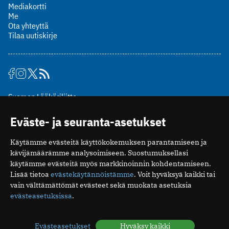
Mediakortti
Me
Ota yhteyttä
Tilaa uutiskirje
Suomen Lääkäriliitto
Mäkelänkatu 2, PL 49
Eväste- ja seuranta-asetukset
00510 Helsinki
puh. (09) 393 091
Käytämme evästeitä käyttökokemuksen parantamiseen ja
toimitus@potilaanlaakarilehti.fi
kävijämäärämme analysoimiseen. Suostumuksellasi
käytämme evästeitä myös markkinoinnin kohdentamiseen.
ISSN 2323-9476
Lisää tietoa
evästekäytännöistämme
. Voit hyväksyä kaikki tai
vain välttämättömät evästeet sekä muokata asetuksia
evästeasetuksissa
.
Evästeasetukset
Hyväksy kaikki