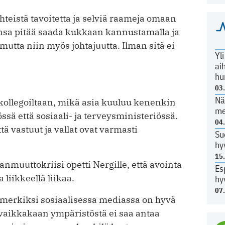
teistä tavoitetta ja selviä raameja omaan
nsa pitää saada kukkaan kannustamalla ja
mutta niin myös johtajuutta. ­Ilman sitä ei
Yl
ai
hu
03
Nä
 kollegoiltaan, mikä asia kuuluu kenenkin
me
sä että sosiaali- ja terveysministe­riössä.
04
ä vastuut ja vallat ovat varmasti
Su
hy
15
anmuuttokriisi opetti Nergille, että avointa
Es
 liikkeellä liikaa.
hy
07
merkiksi sosiaalisessa mediassa on ­hyvä
 vaikkakaan ympäristöstä ei saa antaa