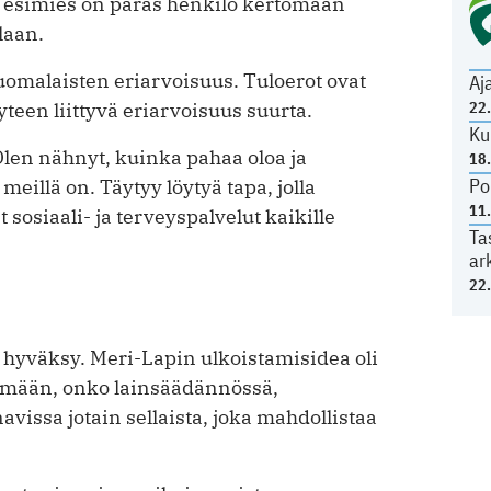
 esimies on paras henkilö kertomaan
laan.
omalaisten eriarvoisuus. Tuloerot ovat
Aj
22
een liittyvä eriarvoisuus suurta.
Ku
Olen nähnyt, kuinka pahaa oloa ja
18
Po
meillä on. Täytyy löytyä tapa, jolla
11
sosiaali- ja terveyspalvelut kaikille
Ta
ar
22
hyväksy. Meri-Lapin ulkoistamisidea oli
imään, onko lainsäädännössä,
avissa jotain sellaista, joka mahdollistaa