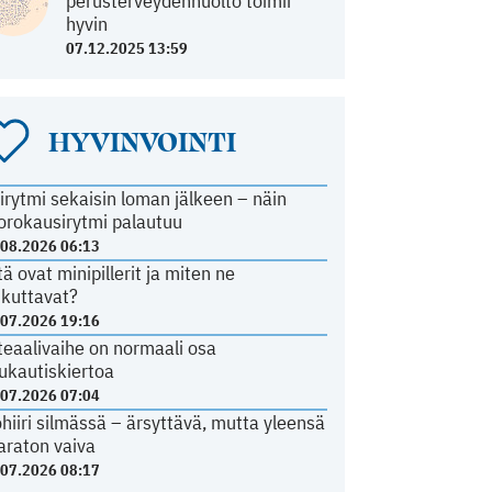
perusterveydenhuolto toimii
hyvin
07.12.2025 13:59
HYVINVOINTI
irytmi sekaisin loman jälkeen – näin
orokausirytmi palautuu
.08.2026 06:13
tä ovat minipillerit ja miten ne
ikuttavat?
.07.2026 19:16
teaalivaihe on normaali osa
ukautiskiertoa
.07.2026 07:04
ohiiri silmässä – ärsyttävä, mutta yleensä
araton vaiva
.07.2026 08:17