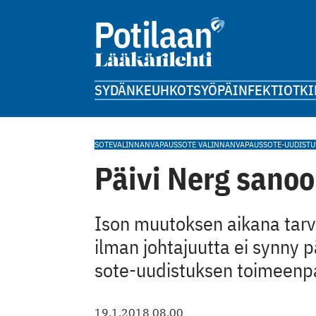
SYDÄN
KEUHKOT
SYÖPÄ
INFEKTIOT
KI
SOTE
VALINNANVAPAUS
SOTE VALINNANVAPAUS
SOTE-UUDISTU
Päivi Nerg sanoo
Ison muutoksen aikana tarv
ilman johtajuutta ei synny 
sote-uudistuksen toimeenpa
19.1.2018 08.00