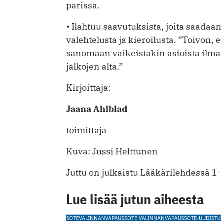
parissa.
• Ilahtuu saavutuksista, joita saadaa
valehtelusta ja kieroilusta. ”Toivon, et
sanomaan vaikeistakin asioista ilman
jalkojen alta.”
Kirjoittaja:
Jaana Ahlblad
toimittaja
Kuva: Jussi Helttunen
Juttu on julkaistu Lääkärilehdessä 1
Lue lisää jutun aiheesta
SOTE
VALINNANVAPAUS
SOTE VALINNANVAPAUS
SOTE-UUDISTU