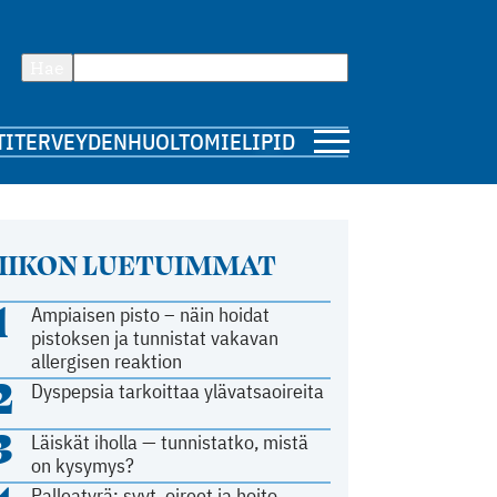
Hae
TI
TERVEYDENHUOLTO
MIELIPIDE
IIKON LUETUIMMAT
1
Ampiaisen pisto – näin hoidat
pistoksen ja tunnistat vakavan
allergisen reaktion
2
Dyspepsia tarkoittaa ylävatsaoireita
3
Läiskät iholla — tunnistatko, mistä
on kysymys?
Palleatyrä: syyt, oireet ja hoito