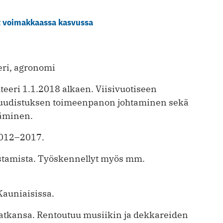
t voimakkaassa kasvussa
eri, agronomi
hteeri 1.1.2018 alkaen. Viisivuotiseen
e-uudistuksen toimeenpanon johtaminen sekä
täminen.
2012–2017.
ostamista. Työskennellyt myös mm.
 Kauniaisissa.
matkansa. Rentoutuu musiikin ja dekkareiden