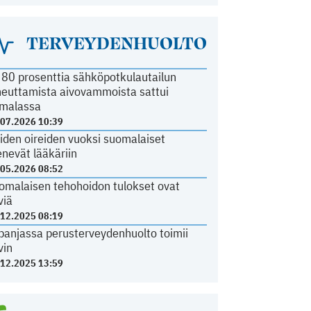
TERVEYDENHUOLTO
i 80 prosenttia sähköpotkulautailun
heuttamista aivovammoista sattui
malassa
.07.2026 10:39
iden oireiden vuoksi suomalaiset
nevät lääkäriin
.05.2026 08:52
omalaisen tehohoidon tulokset ovat
viä
.12.2025 08:19
panjassa perusterveydenhuolto toimii
vin
.12.2025 13:59