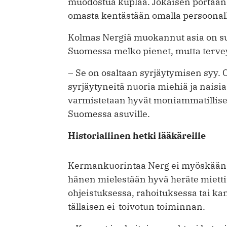
muodostua kuplaa. Jokaisen portaan
omasta kentästään omalla persoonal
Kolmas Nergiä muokannut asia on su
Suomessa melko pienet, mutta terveyt
– Se on osaltaan syrjäytymisen syy. 
syrjäytyneitä nuoria miehiä ja naisia 
varmistetaan hyvät moniammatilliset 
Suomessa asuville.
Historiallinen hetki lääkäreille
Kermankuorintaa Nerg ei myöskään ­
hänen mielestään hyvä heräte miett
ohjeistuksessa, rahoituksessa tai kan
tällaisen ­ei-toivotun toiminnan.