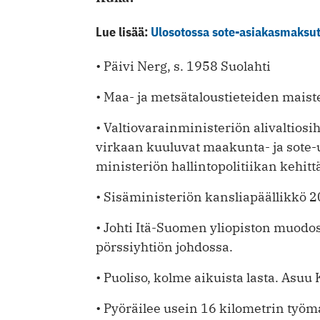
Lue lisää:
Ulosotossa sote-asiakasmaksu
• Päivi Nerg, s. 1958 Suolahti
• Maa- ja metsätaloustieteiden maist
• Valtiovarainministeriön alivaltiosi
virkaan kuuluvat maakunta- ja sot
ministeriön hallintopolitiikan kehit
• Sisäministeriön kansliapäällikkö 
• Johti Itä-Suomen yliopiston muod
pörssiyhtiön johdossa.
• Puoliso, kolme aikuista lasta. Asuu
• Pyöräilee usein 16 kilometrin työ