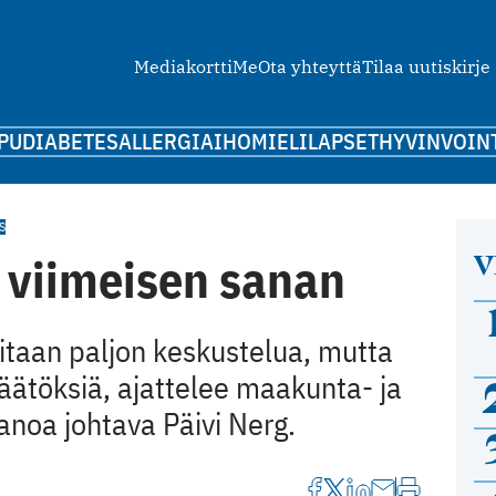
Mediakortti
Me
Ota yhteyttä
Tilaa uutiskirje
PU
DIABETES
ALLERGIA
IHO
MIELI
LAPSET
HYVINVOIN
S
V
 viimeisen sanan
itaan paljon keskustelua, mutta
päätöksiä, ajattelee maakunta- ja
noa johtava Päivi Nerg.