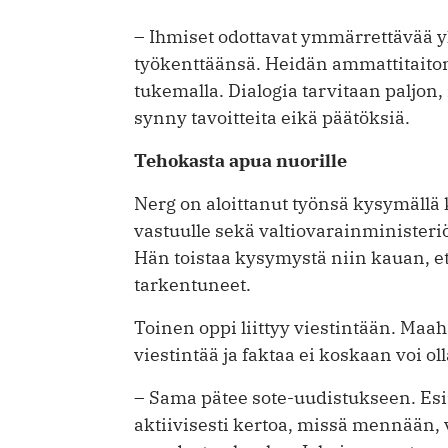
– Ihmiset odottavat ymmärrettävää yh
työkenttäänsä. Heidän ammattitaito
tukemalla. Dialogia tarvitaan paljon, 
synny tavoitteita eikä päätöksiä.
Tehokasta apua nuorille
Nerg on aloittanut työnsä kysymällä
vastuulle sekä valtiovarainministeriös
Hän toistaa kysymystä niin kauan, ett
tarkentuneet.
Toinen oppi liittyy viestintään. Maah
viestintää ja faktaa ei koskaan voi olla
– Sama pätee sote-uudistukseen. Esi
aktiivisesti kertoa, missä mennään,