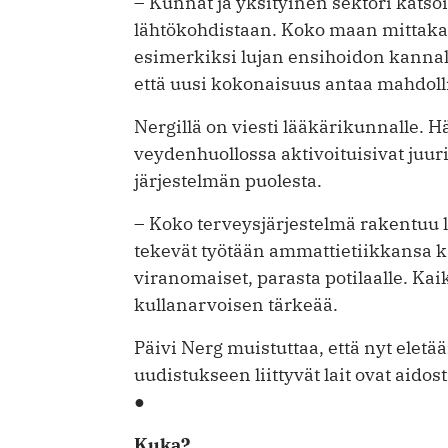
– Kunnat ja yksityinen sektori katso
lähtökohdistaan. Koko maan mittakaa
esimerkiksi lujan ensihoidon kannalt
että uusi kokonaisuus antaa mahdollis
Nergillä on viesti lääkärikunnalle. Hä
veydenhuollossa aktivoituisivat juu
järjestelmän puolesta.
– Koko terveysjärjestelmä rakentuu l
tekevät työtään ammattietiikkansa k
viranomaiset, parasta potilaalle. Kaik
kullanarvoisen tärkeää.
Päivi Nerg muistuttaa, että nyt eletään
uudistukseen liittyvät lait ovat aidos
●
Kuka?