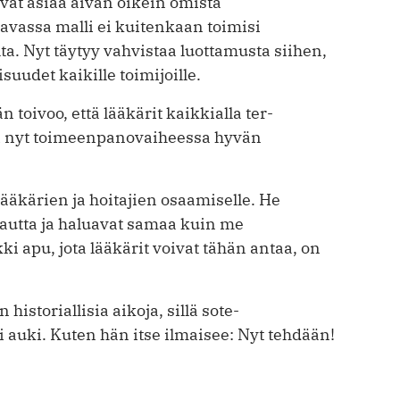
ivat asiaa aivan oikein omista
vassa malli ei kuitenkaan toimisi
a. Nyt täytyy vahvistaa luottamusta siihen,
uudet kaikille toimijoille.
n toivoo, että lääkärit kaikkialla ter­
ri nyt toimeenpanovaiheessa hyvän
ääkärien ja hoitajien osaamiselle. He
autta ja haluavat samaa kuin me
ki apu, jota lääkärit voivat tähän antaa, on
 historiallisia aikoja, sillä sote-
ti auki. Kuten hän itse ilmaisee: Nyt tehdään!