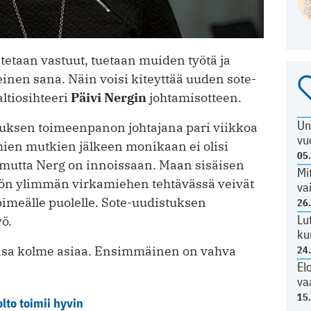
stetaan vastuut, tuetaan muiden työtä ja
inen sana. Näin voisi kiteyttää uuden sote-
altiosihteeri
Päivi Nergin
johtamisotteen.
Un
stuksen toimeenpanon johtajana pari viikkoa
vu
mien mutkien jälkeen monikaan ei olisi
05
, mutta Nerg on innoissaan. Maan sisäisen
Mi
riön ylimmän virkamiehen tehtävässä veivät
va
pimeälle puolelle. Sote-uudistuksen
26
Lu
yö.
ku
nsa kolme asiaa. Ensimmäinen on vahva
24
El
va
15
to toimii hyvin