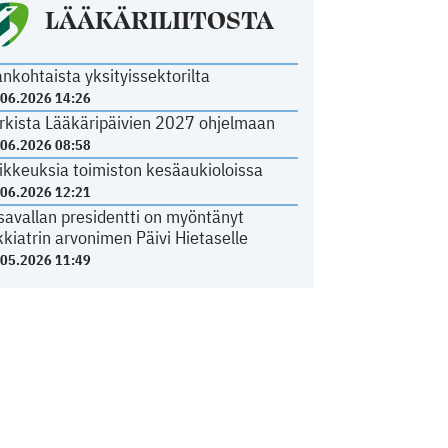
LÄÄKÄRILIITOSTA
ankohtaista yksityissektorilta
.06.2026 14:26
rkista Lääkäripäivien 2027 ohjelmaan
.06.2026 08:58
ikkeuksia toimiston kesäaukioloissa
.06.2026 12:21
savallan presidentti on myöntänyt
kkiatrin arvonimen Päivi Hietaselle
.05.2026 11:49