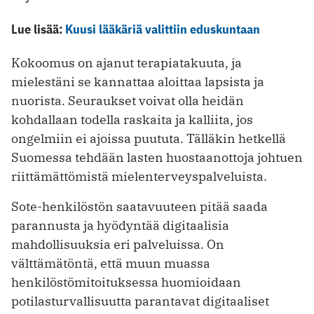
Lue lisää:
Kuusi lääkäriä valittiin eduskuntaan
Kokoomus on ajanut terapiatakuuta, ja
mielestäni se kannattaa aloittaa lapsista ja
nuorista. Seuraukset voivat olla heidän
kohdallaan todella raskaita ja kalliita, jos
ongelmiin ei ajoissa puututa. Tälläkin hetkellä
Suomessa tehdään lasten huostaanottoja johtuen
riittämättömistä mielenterveyspalveluista.
Sote-henkilöstön saatavuuteen pitää saada
parannusta ja hyödyntää digitaalisia
mahdollisuuksia eri palveluissa. On
välttämätöntä, että muun muassa
henkilöstömitoituksessa huomioidaan
potilasturvallisuutta parantavat digitaaliset