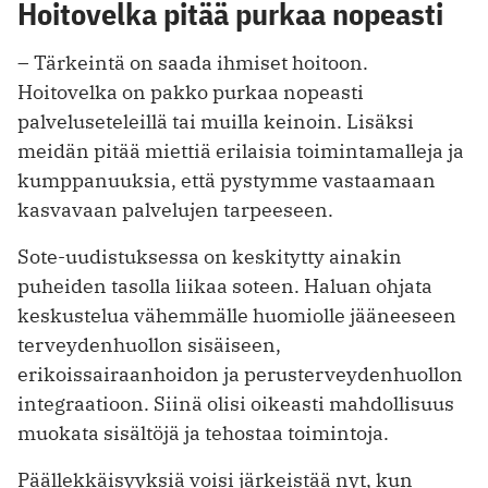
Hoitovelka pitää purkaa nopeasti
– Tärkeintä on saada ihmiset hoitoon.
Hoitovelka on pakko purkaa nopeasti
palveluseteleillä tai muilla keinoin. Lisäksi
meidän pitää miettiä erilaisia toimintamalleja ja
kumppanuuksia, että pystymme vastaamaan
kasvavaan palvelujen tarpeeseen.
Sote-uudistuksessa on keskitytty ainakin
puheiden tasolla liikaa soteen. Haluan ohjata
keskustelua vähemmälle huomiolle jääneeseen
terveydenhuollon sisäiseen,
erikoissairaanhoidon ja perusterveydenhuollon
integraatioon. Siinä olisi oikeasti mahdollisuus
muokata sisältöjä ja tehostaa toimintoja.
Päällekkäisyyksiä voisi järkeistää nyt, kun