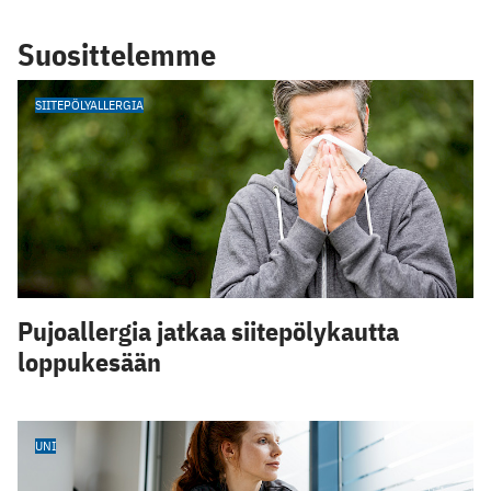
Suosittelemme
SIITEPÖLYALLERGIA
Pujoallergia jatkaa siitepölykautta
loppukesään
UNI