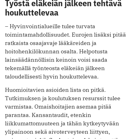
Työstä eläkeiän jälkeen tehtävä
houkuttelevaa
– Hyvinvointialueille tulee turvata
toimintamahdollisuudet. Eurojen lisäksi pitää
ratkaista osaajavaje lääkäreiden ja
hoitohenkilökunnan osalta. Helpotusta
lainsäädännöllisin keinoin voisi saada
tekemällä työnteosta eläkeiän jälkeen
taloudellisesti hyvin houkuttelevaa.
Huomioitavien asioiden lista on pitkä.
Tutkimuksen ja koulutuksen resurssit tulee
varmistaa. Omaishoitajien asemaa pitää
parantaa. Kansantaudit, etenkin
liikkumattomuuteen ja tähän kytkeytyvään
ylipainoon sekä aivoterveyteen liittyen,