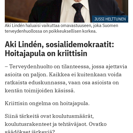
JUSSI HELTTUNEN
Aki Lindén haluaisi vaikuttaa omavastuuseen, joka Suomen
terveydenhuollossa on poikkeuksellisen korkea.
Aki Lindén, sosialidemokraatit:
Hoitajapula on kriittisin
– Terveydenhuolto on tilanteessa, jossa ajettavia
asioita on paljon. Kaikkea ei kuitenkaan voida
ratkaista eduskunnassa, vaan osa asioista on
kentän toimijoiden käsissä.
Kriittisin ongelma on hoitajapula.
Siinä tärkeitä ovat koulutusmäärät,
koulutusrakenteet ja tehtäväjaot. Ovatko
säädökset järkeviä?