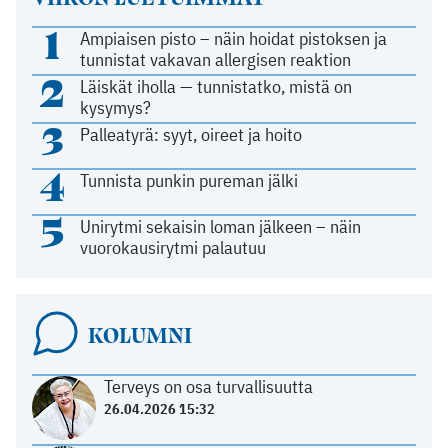
1
Ampiaisen pisto – näin hoidat pistoksen ja
tunnistat vakavan allergisen reaktion
2
Läiskät iholla — tunnistatko, mistä on
kysymys?
3
Palleatyrä: syyt, oireet ja hoito
4
Tunnista punkin pureman jälki
5
Unirytmi sekaisin loman jälkeen – näin
vuorokausirytmi palautuu
KOLUMNI
Terveys on osa turvallisuutta
26.04.2026 15:32