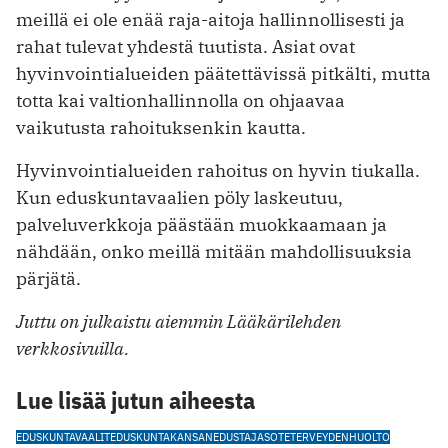
meillä ei ole enää raja-aitoja hallinnollisesti ja
rahat tulevat yhdestä tuutista. Asiat ovat
hyvinvointialueiden päätettävissä pitkälti, mutta
totta kai valtionhallinnolla on ohjaavaa
vaikutusta rahoituksenkin kautta.
Hyvinvointialueiden rahoitus on hyvin tiukalla.
Kun eduskuntavaalien pöly laskeutuu,
palveluverkkoja päästään muokkaamaan ja
nähdään, onko meillä mitään mahdollisuuksia
pärjätä.
Juttu on julkaistu aiemmin Lääkärilehden
verkkosivuilla.
Lue lisää jutun aiheesta
EDUSKUNTAVAALIT
EDUSKUNTA
KANSANEDUSTAJA
SOTE
TERVEYDENHUOLTO