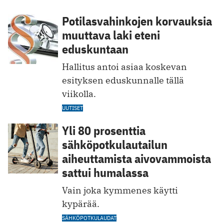
Potilasvahinkojen korvauksia
muuttava laki eteni
eduskuntaan
Hallitus antoi asiaa koskevan
esityksen eduskunnalle tällä
viikolla.
UUTISET
Yli 80 prosenttia
sähköpotkulautailun
aiheuttamista aivovammoista
sattui humalassa
Vain joka kymmenes käytti
kypärää.
SÄHKÖPOTKULAUDAT