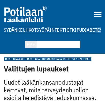
SYDÄN
KEUHKOT
SYÖPÄ
INFEKTIOT
KIPU
DIABETES
A
HAE
EDUSKUNTAVAALIT
EDUSKUNTA
KANSANEDUSTAJA
SOTE
TERVEYDENHUOLTO
Valittujen lupaukset
Uudet lääkärikansanedustajat
kertovat, mitä terveydenhuollon
asioita he edistävät eduskunnassa.