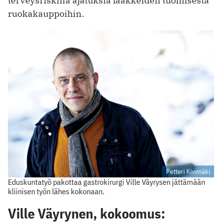
terveysriskinä ajatuksia lääkkeiden tuomisesta
ruokakauppoihin.
Petteri Kivimäki
Eduskuntatyö pakottaa gastrokirurgi Ville Väyrysen jättämään
kliinisen työn lähes kokonaan.
Ville Väyrynen, kokoomus: