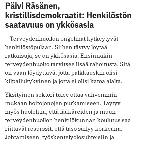
Päivi Räsänen,
kristillisdemokraatit: Henkilöstön
saatavuus on ykkösasia
– Terveydenhuollon ongelmat kytkeytyvät
henkilöstöpulaan. Siihen täytyy löytää
ratkaisuja, se on ykkösasia. Ensinnäkin
terveydenhuolto tarvitsee lisää rahoitusta. Sitä
on vaan löydyttävä, jotta palkkauskin olisi
kilpailukykyinen ja jotta ei olisi katoa alalta.
Yksityinen sektori tulee ottaa vahvemmin
mukaan hoitojonojen purkamiseen. Täytyy
myös huolehtia, että lääkäreiden ja muun
terveydenhuollon henkilökunnan koulutus saa
riittävät resurssit, että taso säilyy korkeana.
Johtamiseen, työskentelyolosuhteisiin ja