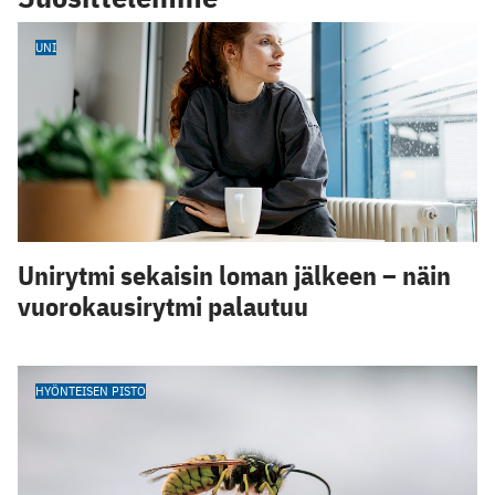
UNI
Unirytmi sekaisin loman jälkeen – näin
vuorokausirytmi palautuu
HYÖNTEISEN PISTO