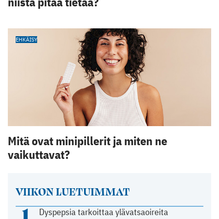
niistä pitää tietää?
EHKÄISY
Mitä ovat minipillerit ja miten ne
vaikuttavat?
VIIKON LUETUIMMAT
1
Dyspepsia tarkoittaa ylävatsaoireita