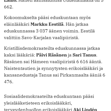
Laiho.
Hänen äänisaldonsa Uudeltamaalta oli 5
662.
Kokoomukselta pääsi eduskuntaan myös
eläinlääkäri
Markku Eestilä
. Hän jatkaa
eduskunnassa 3 037 äänen voimin. Eestilä
valittiin Savo-Karjalan vaalipiiristä.
Kristillisdemokraateilta eduskunnassa jatkaa
kaksi lääkäriä:
Päivi Räsänen
ja
Sari Tanus
.
Räsänen sai Hämeen vaalipiiristä 6 616 ääntä.
Naistentautien ja synnytysten erikoislääkäri ja
kansanedustaja Tanus sai Pirkanmaalta ääniä 6
476.
Sosiaalidemokraateilta eduskuntaan pääsi
yleislääketieteen erikoislääkäri,
terveydenhuollon erikoislääkäri
Aki Lindén