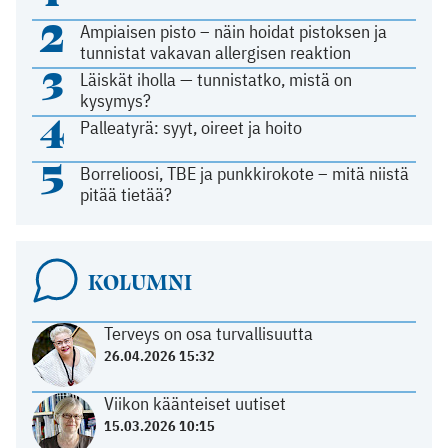
2
Ampiaisen pisto – näin hoidat pistoksen ja
tunnistat vakavan allergisen reaktion
3
Läiskät iholla — tunnistatko, mistä on
kysymys?
4
Palleatyrä: syyt, oireet ja hoito
5
Borrelioosi, TBE ja punkkirokote – mitä niistä
pitää tietää?
KOLUMNI
Terveys on osa turvallisuutta
26.04.2026 15:32
Viikon käänteiset uutiset
15.03.2026 10:15