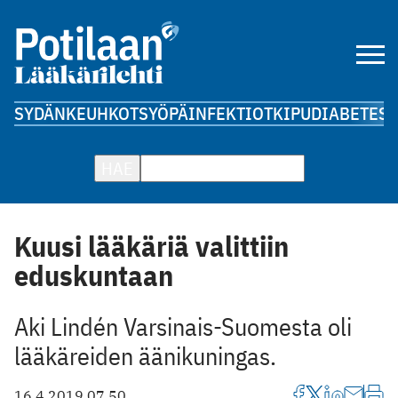
SYDÄN
KEUHKOT
SYÖPÄ
INFEKTIOT
KIPU
DIABETES
A
HAE
Kuusi lääkäriä valittiin
eduskuntaan
Aki Lindén Varsinais-Suomesta oli
lääkäreiden äänikuningas.
16.4.2019 07.50