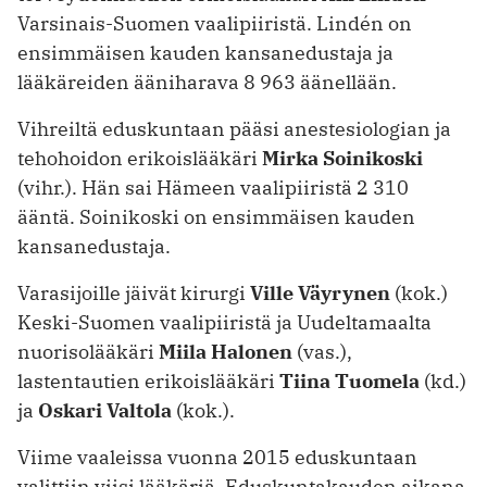
Varsinais-Suomen vaalipiiristä. Lindén on
ensimmäisen kauden kansanedustaja ja
lääkäreiden ääniharava 8 963 äänellään.
Vihreiltä eduskuntaan pääsi anestesiologian ja
tehohoidon erikoislääkäri
Mirka Soinikoski
(vihr.). Hän sai Hämeen vaalipiiristä 2 310
ääntä. Soinikoski on ensimmäisen kauden
kansanedustaja.
Varasijoille jäivät kirurgi
Ville Väyrynen
(kok.)
Keski-Suomen vaalipiiristä ja Uudeltamaalta
nuorisolääkäri
Miila Halonen
(vas.),
lastentautien erikoislääkäri
Tiina Tuomela
(kd.)
ja
Oskari Valtola
(kok.).
Viime vaaleissa vuonna 2015 eduskuntaan
valittiin viisi lääkäriä. Eduskuntakauden aikana