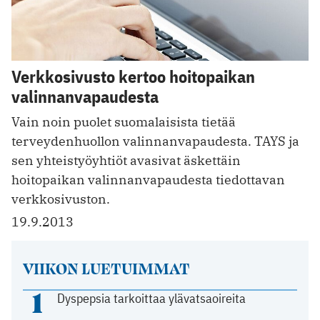
Verkkosivusto kertoo hoitopaikan
valinnanvapaudesta
Vain noin puolet suomalaisista tietää
terveydenhuollon valinnanvapaudesta. TAYS ja
sen yhteistyöyhtiöt avasivat äskettäin
hoitopaikan valinnanvapaudesta tiedottavan
verkkosivuston.
19.9.2013
VIIKON LUETUIMMAT
1
Dyspepsia tarkoittaa ylävatsaoireita