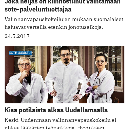
Joka neljäs on kiinnostunut vaihtamaan
sote-palveluntuottajaa
Valinnanvapauskokeilujen mukaan suomalaiset
haluavat vertailla etenkin jonotusaikoja.
24.5.2017
SOTE-UUDISTUS
Kisa potilaista alkaa Uudellamaalla
Keski-Uudenmaan valinnanvapauskokeilu ei
uhkaa lääkärien työpaikkoja. Hyvinkään ­