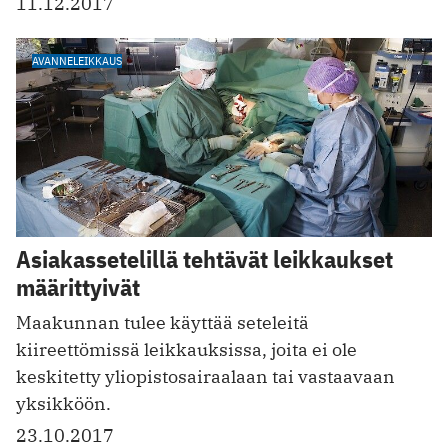
11.12.2017
AVANNELEIKKAUS
Asiakassetelillä tehtävät leikkaukset
määrittyivät
Maakunnan tulee käyttää seteleitä
kiireettömissä leikkauksissa, joita ei ole
keskitetty yliopistosairaalaan tai vastaavaan
yksikköön.
23.10.2017