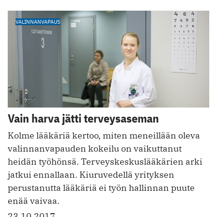
VALINNANVAPAUS
Vain harva jätti terveysaseman
Kolme lääkäriä kertoo, miten ­meneillään oleva
valinnanvapauden kokeilu on vaikuttanut
heidän työhönsä. Terveyskeskuslääkärien arki
jatkui ennallaan. Kiuruvedellä yrityksen
perustanutta lääkäriä ei työn hallinnan puute
enää vaivaa.
23.10.2017