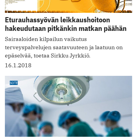
Eturauhassyövän leikkaushoitoon
hakeudutaan pitkänkin matkan päähän
Sairaaloiden kilpailun vaikutus
terveyspalvelujen saatavuuteen ja laatuun on
epäselvää, toetaa Sirkku Jyrkkiö.
16.1.2018
SOTE