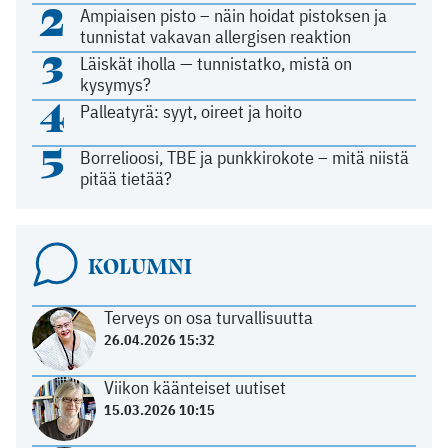
2
Ampiaisen pisto – näin hoidat pistoksen ja
tunnistat vakavan allergisen reaktion
3
Läiskät iholla — tunnistatko, mistä on
kysymys?
4
Palleatyrä: syyt, oireet ja hoito
5
Borrelioosi, TBE ja punkkirokote – mitä niistä
pitää tietää?
KOLUMNI
Terveys on osa turvallisuutta
26.04.2026 15:32
Viikon käänteiset uutiset
15.03.2026 10:15