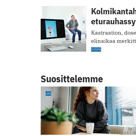
Kolmikantah
eturauhassy
Kastraation, dose
elinaikaa merkitt
SYÖPÄ
Suosittelemme
UNI