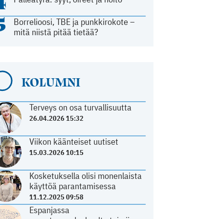
4
5
Borrelioosi, TBE ja punkkirokote –
mitä niistä pitää tietää?
KOLUMNI
Terveys on osa turvallisuutta
26.04.2026 15:32
Viikon käänteiset uutiset
15.03.2026 10:15
Kosketuksella olisi monenlaista
käyttöä parantamisessa
11.12.2025 09:58
Espanjassa