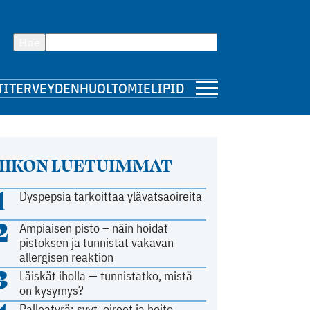
Hae
TI
TERVEYDENHUOLTO
MIELIPIDE
IIKON LUETUIMMAT
1
Dyspepsia tarkoittaa ylävatsaoireita
2
Ampiaisen pisto – näin hoidat
pistoksen ja tunnistat vakavan
allergisen reaktion
3
Läiskät iholla — tunnistatko, mistä
on kysymys?
Palleatyrä: syyt, oireet ja hoito