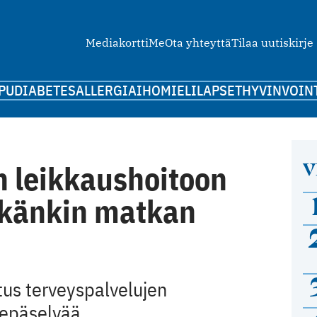
Mediakortti
Me
Ota yhteyttä
Tilaa uutiskirje
PU
DIABETES
ALLERGIA
IHO
MIELI
LAPSET
HYVINVOIN
V
 leikkaushoitoon
tkänkin matkan
utus terveyspalvelujen
 epäselvää.