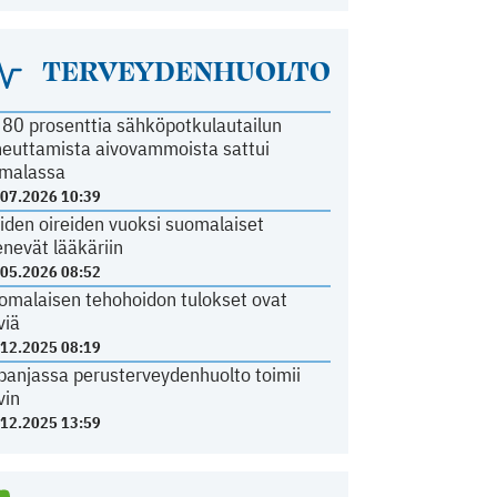
TERVEYDENHUOLTO
i 80 prosenttia sähköpotkulautailun
heuttamista aivovammoista sattui
malassa
.07.2026 10:39
iden oireiden vuoksi suomalaiset
nevät lääkäriin
.05.2026 08:52
omalaisen tehohoidon tulokset ovat
viä
.12.2025 08:19
panjassa perusterveydenhuolto toimii
vin
.12.2025 13:59