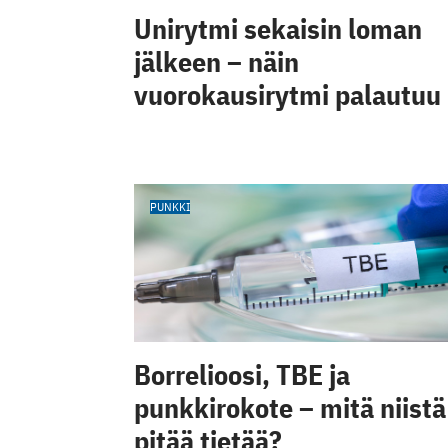
Unirytmi sekaisin loman
jälkeen – näin
vuorokausirytmi palautuu
PUNKKI
Borrelioosi, TBE ja
punkkirokote – mitä niistä
pitää tietää?