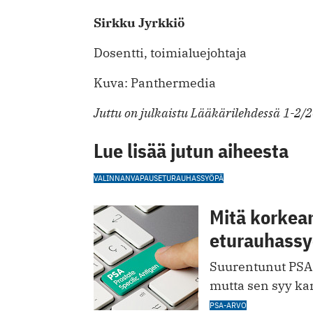
Sirkku Jyrkkiö
Dosentti, toimialuejohtaja
Kuva: Panthermedia
Juttu on julkaistu Lääkärilehdessä 1-2/
Lue lisää jutun aiheesta
VALINNANVAPAUS
ETURAUHASSYÖPÄ
Mitä korkea
eturauhassy
Suurentunut PSA-
mutta sen syy kan
PSA-ARVO