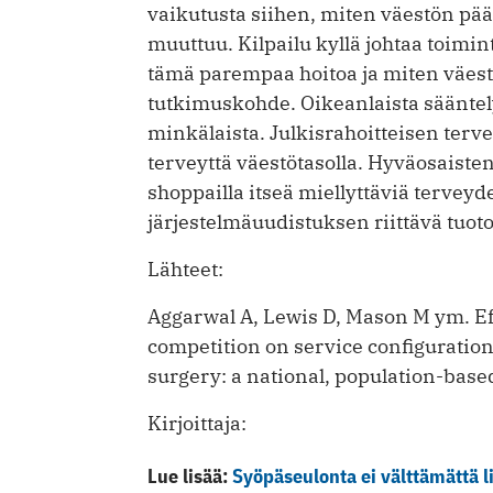
vaikutusta siihen, miten väestön pää
muuttuu. Kilpailu kyllä johtaa toimi
tämä parempaa hoitoa ja miten väestö
tutkimuskohde. Oikeanlaista sääntel
minkälaista. Julkis­rahoitteisen terv
terveyttä väestötasolla. Hyväosais
shoppailla itseä miellyttäviä terveyde
järjestelmäuudistuksen riittävä tuoto
Lähteet:
Aggarwal A, Lewis D, Mason M ym. Eff
competition on service configuratio
surgery: a national, population-bas
Kirjoittaja:
Lue lisää:
Syöpäseulonta ei välttämättä li