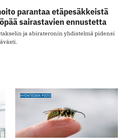
oito parantaa etäpesäkkeistä
öpää sairastavien ennustetta
takselin ja abirateronin yhdistelmä pidensi
ävästi.
HYÖNTEISEN PISTO