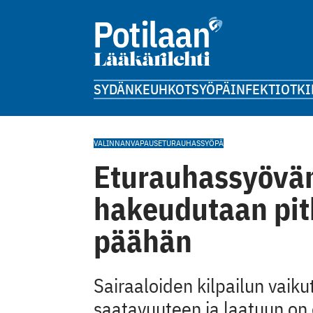
SYDÄN
KEUHKOT
SYÖPÄ
INFEKTIOT
KI
VALINNANVAPAUS
ETURAUHASSYÖPÄ
Eturauhassyövän
hakeudutaan pi
päähän
Sairaaloiden kilpailun vaik
saatavuuteen ja laatuun on