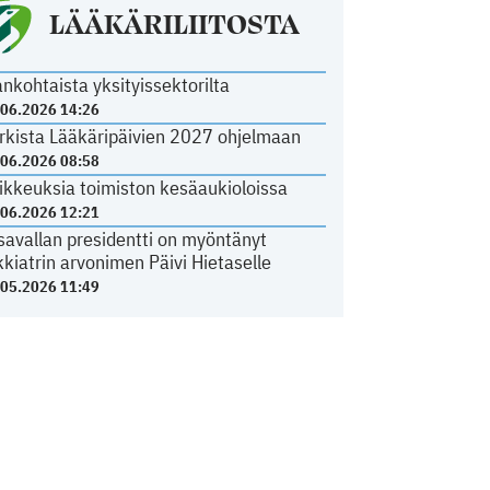
LÄÄKÄRILIITOSTA
ankohtaista yksityissektorilta
.06.2026 14:26
rkista Lääkäripäivien 2027 ohjelmaan
.06.2026 08:58
ikkeuksia toimiston kesäaukioloissa
.06.2026 12:21
savallan presidentti on myöntänyt
kkiatrin arvonimen Päivi Hietaselle
.05.2026 11:49