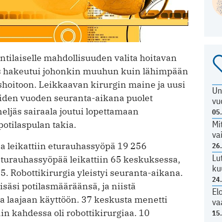
ntilaiselle mahdollisuuden valita hoitavan
es hakeutui johonkin muuhun kuin lähimpään
hoitoon. Leikkaavan kirurgin maine ja uusi
Un
Viiden vuoden seuranta-aikana puolet
vu
 neljäs sairaala joutui lopettamaan
05
Mi
otilaspulan takia.
va
 leikattiin eturauhassyöpä 19 256
26
Lu
eturauhassyöpää leikattiin 65 keskuksessa,
ku
5. Robottikirurgia yleistyi seuranta-aikana.
24
säsi potilasmääräänsä, ja niistä
El
a laajaan käyttöön. 37 keskusta menetti
va
ain kahdessa oli robottikirurgiaa. 10
15