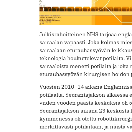
Julkisrahoitteinen NHS tarjoaa engla
sairaalan vapaasti. Joka kolmas mi
sairaalaan eturauhassyövän leikkaus
teknologia houkuttelevat potilaita. 
sairaaloista menetti potilaita ja joka
eturauhassyövän kirurgisen hoidon p
Vuosien 2010–14 aikana Englannissa
potilaalta. Seurantajakson alkaessa 
viiden vuoden päästä keskuksia oli 5
Seurantajakson aikana 23 keskusta li
kymmenessä oli otettu robottikirurgi
merkittävästi potilaitaan, ja näistä v