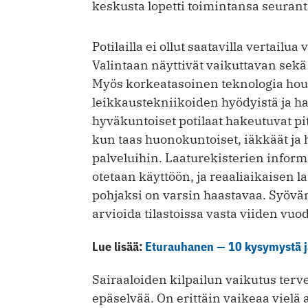
keskusta lopetti toimintansa seuran
Potilailla ei ollut saatavilla vertailu
Valintaan näyttivät vaikuttavan sekä
Myös korkeatasoinen teknologia houku
leikkaustekniikoiden hyödyistä ja hai
hyväkuntoiset potilaat hakeutuvat p
kun taas huonokuntoiset, iäkkäät ja 
palveluihin. Laaturekiste­rien infor
otetaan käyttöön, ja reaaliaikaisen 
pohjaksi on varsin haastavaa. Syövän
arvioida tilastoissa vasta viiden vuo
Lue lisää:
Eturauhanen — 10 kysymystä j
Sairaaloiden kilpailun vaikutus terv
epäselvää. On erittäin vaikeaa viel