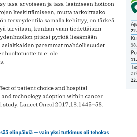
sy tasa-arvoiseen ja tasa-laatuiseen hoitoon
ntojen keskittämiseen, mutta tarkoittaako
n terveydentila samalla kehittyy, on tärkeä
Aj
yä tarvitaan, kunhan vaan tiedettäisiin
22
eydenhuollon pitäisi ­pyrkiä lisäämään
Ku
ten asiakkaiden paremmat mahdollisuudet
18
Po
nhuoltotuotteita ei ole
11
s.
Ta
ar
22
ect of patient choice and hospital
n and technology adoption within cancer
ed study. Lancet Oncol 2017;18:1445–53.
sää elinpäiviä — vain yksi tutkimus oli tehokas