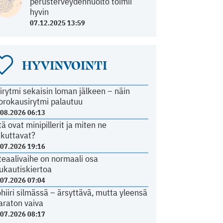
perusterveydenhuolto toimii
hyvin
07.12.2025 13:59
HYVINVOINTI
irytmi sekaisin loman jälkeen – näin
orokausirytmi palautuu
.08.2026 06:13
tä ovat minipillerit ja miten ne
ikuttavat?
.07.2026 19:16
teaalivaihe on normaali osa
ukautiskiertoa
.07.2026 07:04
ohiiri silmässä – ärsyttävä, mutta yleensä
araton vaiva
.07.2026 08:17