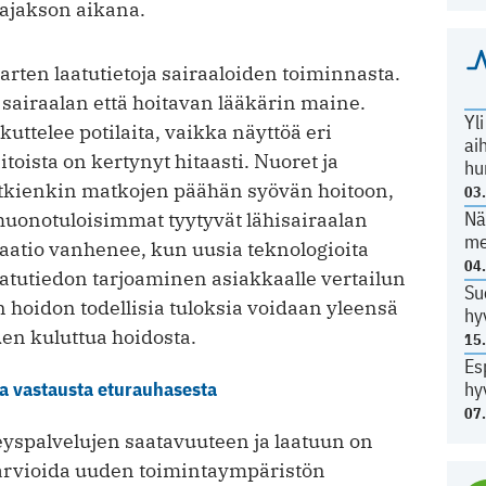
tajakson aikana.
a varten laatutietoja sairaaloiden toiminnasta.
 sairaalan että hoitavan lääkärin maine.
Yl
ttelee potilaita, vaikka näyttöä eri
ai
toista on kertynyt hitaasti. Nuoret ja
hu
itkienkin matkojen päähän syövän hoitoon,
03
Nä
huonotuloisimmat tyytyvät lähisairaalan
me
maatio vanhenee, kun uusia teknologioita
04
laatutiedon tarjoaminen asiakkaalle vertailun
Su
 hoidon todellisia tuloksia voidaan yleensä
hy
den kuluttua hoidosta.
15
Es
hy
a vastausta eturauhasesta
07
eyspalvelujen saatavuuteen ja laatuun on
ä arvioida uuden toimintaympäristön