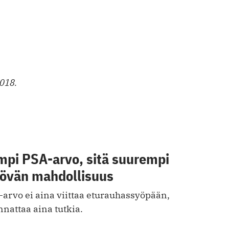
2018.
mpi PSA-arvo, sitä suurempi
övän mahdollisuus
arvo ei aina viittaa eturauhassyöpään,
nattaa aina tutkia.