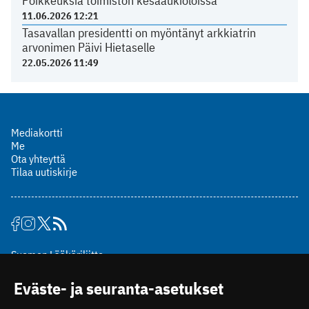
Poikkeuksia toimiston kesäaukioloissa
11.06.2026 12:21
Tasavallan presidentti on myöntänyt arkkiatrin
arvonimen Päivi Hietaselle
22.05.2026 11:49
Mediakortti
Me
Ota yhteyttä
Tilaa uutiskirje
Suomen Lääkäriliitto
Mäkelänkatu 2, PL 49
Eväste- ja seuranta-asetukset
00510 Helsinki
puh. (09) 393 091