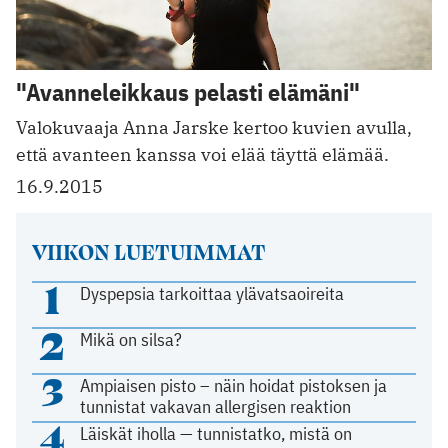
"Avanneleikkaus pelasti elämäni"
Valokuvaaja Anna Jarske kertoo kuvien avulla,
että avanteen kanssa voi elää täyttä elämää.
16.9.2015
VIIKON LUETUIMMAT
1
Dyspepsia tarkoittaa ylävatsaoireita
2
Mikä on silsa?
3
Ampiaisen pisto – näin hoidat pistoksen ja
tunnistat vakavan allergisen reaktion
4
Läiskät iholla — tunnistatko, mistä on