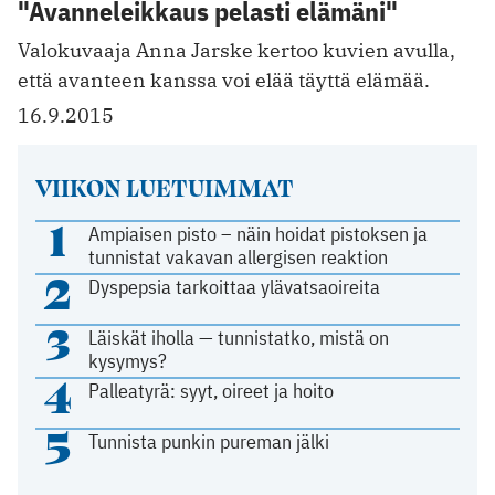
"Avanneleikkaus pelasti elämäni"
Valokuvaaja Anna Jarske kertoo kuvien avulla,
että avanteen kanssa voi elää täyttä elämää.
16.9.2015
VIIKON LUETUIMMAT
1
Ampiaisen pisto – näin hoidat pistoksen ja
tunnistat vakavan allergisen reaktion
2
Dyspepsia tarkoittaa ylävatsaoireita
3
Läiskät iholla — tunnistatko, mistä on
kysymys?
4
Palleatyrä: syyt, oireet ja hoito
5
Tunnista punkin pureman jälki