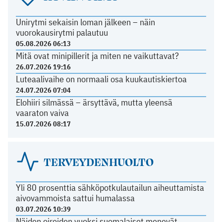
Unirytmi sekaisin loman jälkeen – näin
vuorokausirytmi palautuu
05.08.2026 06:13
Mitä ovat minipillerit ja miten ne vaikuttavat?
26.07.2026 19:16
Luteaalivaihe on normaali osa kuukautiskiertoa
24.07.2026 07:04
Elohiiri silmässä – ärsyttävä, mutta yleensä
vaaraton vaiva
15.07.2026 08:17
TERVEYDENHUOLTO
Yli 80 prosenttia sähköpotkulautailun aiheuttamista
aivovammoista sattui humalassa
03.07.2026 10:39
Näiden oireiden vuoksi suomalaiset menevät