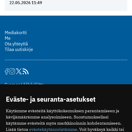
22.05.2026 11:49
Mediakortti
Me
Ota yhteyttä
Tilaa uutiskirje
Suomen Lääkäriliitto
Mäkelänkatu 2, PL 49
Eväste- ja seuranta-asetukset
00510 Helsinki
puh. (09) 393 091
Käytämme evästeitä käyttökokemuksen parantamiseen ja
toimitus@potilaanlaakarilehti.fi
kävijämäärämme analysoimiseen. Suostumuksellasi
käytämme evästeitä myös markkinoinnin kohdentamiseen.
ISSN 2323-9476
Lisää tietoa
evästekäytännöistämme
. Voit hyväksyä kaikki tai