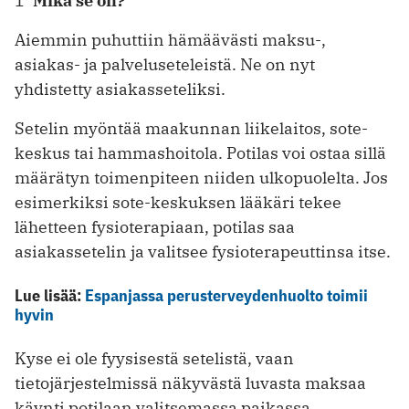
1
Mikä se on?
Aiemmin puhuttiin hämäävästi maksu-,
asiakas- ja palveluseteleistä. Ne on nyt
yhdistetty asiakasseteliksi.
Setelin myöntää maakunnan liike­laitos, sote-
keskus tai hammashoitola. Potilas voi ostaa sillä
määrätyn toimenpiteen niiden ulkopuolelta. Jos
esimerkiksi sote-keskuksen lääkäri tekee
lähetteen fysioterapiaan, potilas saa
asiakassetelin ja valitsee fysioterapeuttinsa itse.
Lue lisää:
Espanjassa perusterveydenhuolto toimii
hyvin
Kyse ei ole fyysisestä setelistä, vaan
tietojärjestelmissä näkyvästä luvasta maksaa
käynti potilaan valitsemassa paikassa.