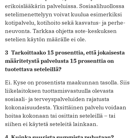
erikoislääkärin palveluissa. Sosiaalihuollossa
setelimenettelyyn voivat kuulua esimerkiksi
kotipalvelu, kotihoito sekä kasvatus- ja perhe­
neuvonta. Tarkkaa ohjetta sote-­keskuksen
setelien käytön määrälle ei ole.
3 Tarkoittaako 15 prosenttia, että ­jokaisesta
määritetystä palvelusta 15 prosenttia on
tuotettava seteleillä?
Ei. Kyse on prosentista maakunnan tasolla. Siis
liikelaitoksen tuottamis­vastuulla olevasta
sosiaali- ja terveys­palveluiden rajatusta
kokonaisuudesta. Yksittäinen palvelu voidaan
hoitaa kokonaan tai osittain seteleillä – tai
siihen ei käytetä seteleitä lainkaan.
4 Kuinka suurista summista puhutaan?