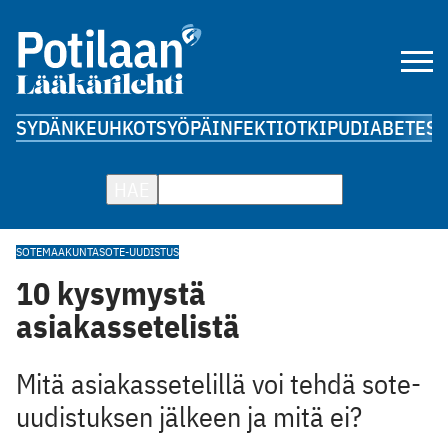
SYDÄN
KEUHKOT
SYÖPÄ
INFEKTIOT
KIPU
DIABETES
A
HAE
SOTE
MAAKUNTA
SOTE-UUDISTUS
10 kysymystä
asiakassetelistä
Mitä asiakassetelillä voi tehdä sote-
uudistuksen jälkeen ja mitä ei?