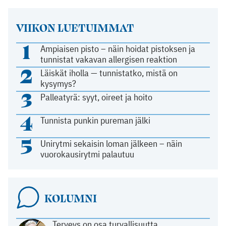
VIIKON LUETUIMMAT
1
Ampiaisen pisto – näin hoidat pistoksen ja
tunnistat vakavan allergisen reaktion
2
Läiskät iholla — tunnistatko, mistä on
kysymys?
3
Palleatyrä: syyt, oireet ja hoito
4
Tunnista punkin pureman jälki
5
Unirytmi sekaisin loman jälkeen – näin
vuorokausirytmi palautuu
KOLUMNI
Terveys on osa turvallisuutta