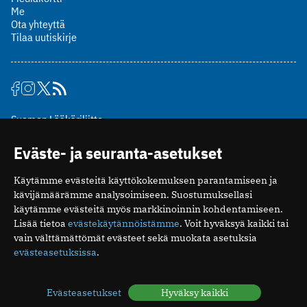
Me
Ota yhteyttä
Tilaa uutiskirje
Suomen Lääkäriliitto
Mäkelänkatu 2, PL 49
Eväste- ja seuranta-asetukset
00510 Helsinki
puh. (09) 393 091
Käytämme evästeitä käyttökokemuksen parantamiseen ja
toimitus@potilaanlaakarilehti.fi
kävijämäärämme analysoimiseen. Suostumuksellasi
käytämme evästeitä myös markkinoinnin kohdentamiseen.
ISSN 2323-9476
Lisää tietoa
evästekäytännöistämme
. Voit hyväksyä kaikki tai
vain välttämättömät evästeet sekä muokata asetuksia
evästeasetuksissa
.
Evästeasetukset
Hyväksy kaikki