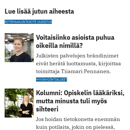
Lue lisää jutun aiheesta
SOTE
MAAKUNTA
SOTE-UUDISTUS
Voitaisiinko asioista puhua
oikeilla nimillä?
Julkisten palvelujen brändinimet
eivät herätä luottamusta, kirjoittaa
toimittaja Tiiamari Pennanen.
HYVINVOINTIALUEET
Kolumni: Opiskelin lääkäriksi,
mutta minusta tuli myös
sihteeri
Jos hoidan tietokonetta enemmän
kuin potilaita, jokin on pielessä,