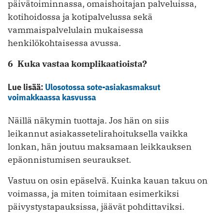
päivätoiminnassa, omaishoitajan palveluissa,
kotihoidossa ja kotipalvelussa sekä
vammaispalvelulain mukaisessa
henkilökohtaisessa avussa.
6 Kuka vastaa komplikaatioista?
Lue lisää:
Ulosotossa sote-asiakasmaksut
voimakkaassa kasvussa
Näillä näkymin tuottaja. Jos hän on siis
leikannut asiakassetelirahoituksella vaikka
lonkan, hän joutuu maksamaan leikkauksen
epäonnistumisen ­seuraukset.
Vastuu on osin epäselvä. Kuinka kauan takuu on
voimassa, ja miten toimitaan esimerkiksi
päivystystapauksissa, jäävät pohdittaviksi.