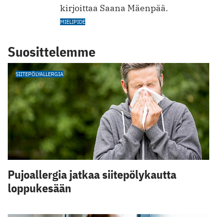
kirjoittaa Saana Mäenpää.
MIELIPIDE
Suosittelemme
SIITEPÖLYALLERGIA
Pujoallergia jatkaa siitepölykautta
loppukesään