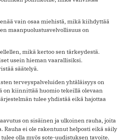
enää vain osaa miehistä, mikä kiihdyttää
nen maanpuolustusvelvollisuus on
ellellen, mikä kertoo sen tärkeydestä.
iset usein hieman vaarallisiksi.
istää säätelyä.
isten terveyspalveluiden yhtäläisyys on
ä on kiinnittää huomio tekeillä olevaan
ärjestelmän tulee yhdistää eikä hajottaa
aavutus on sisäinen ja ulkoinen rauha, joita
. Rauha ei ole rakentunut helposti eikä säily
tulee olla myös sote-uudistuksen tavoite.