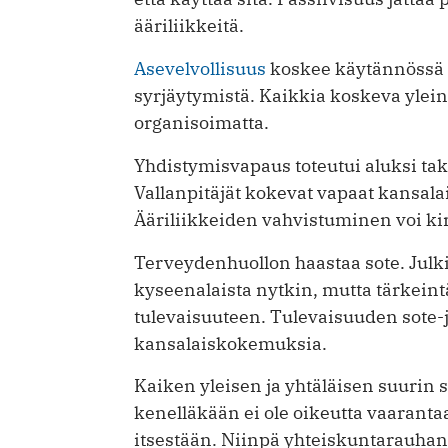
ääriliikkeitä.
Asevelvollisuus
koskee käytännössä 
syrjäytymistä. Kaikkia koskeva ylei
organisoimatta.
Yhdistymisvapaus toteutui aluksi tak
Vallanpitäjät kokevat vapaat kansala
Ääriliikkeiden vahvistuminen voi kir
Terveydenhuollon haastaa sote. Julk
kyseenalaista nytkin, mutta tärkeint
tulevaisuuteen. Tulevaisuuden sote-j
kansalaiskokemuksia.
Kaiken yleisen ja yhtäläisen suurin s
kenelläkään ei ole oikeutta vaarantaa
itsestään. Niinpä yhteiskuntarauhan 