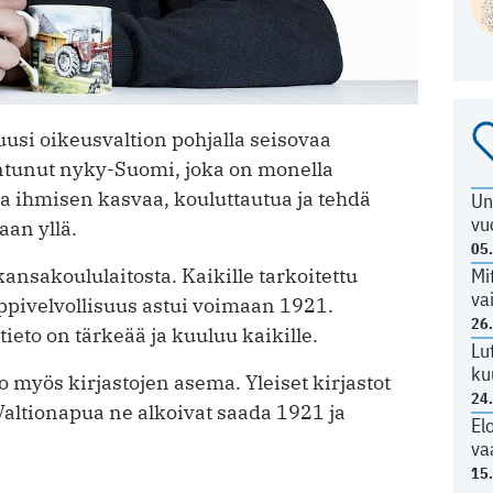
si oikeusvaltion pohjalla seisovaa
ntunut nyky-Suomi, joka on monella
a ihmisen kasvaa, kouluttautua ja tehdä
Un
vu
aan yllä.
05
kansakoululaitosta. Kaikille tarkoitettu
Mi
va
ppivelvollisuus astui voimaan 1921.
26
ieto on tärkeää ja kuuluu kaikille.
Lu
ku
 myös kirjastojen asema. Yleiset kirjastot
24
Valtionapua ne alkoivat saada 1921 ja
El
va
15