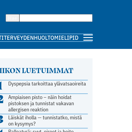
Hae
TI
TERVEYDENHUOLTO
MIELIPIDE
IIKON LUETUIMMAT
1
Dyspepsia tarkoittaa ylävatsaoireita
2
Ampiaisen pisto – näin hoidat
pistoksen ja tunnistat vakavan
allergisen reaktion
3
Läiskät iholla — tunnistatko, mistä
on kysymys?
Palleatyrä: syyt, oireet ja hoito