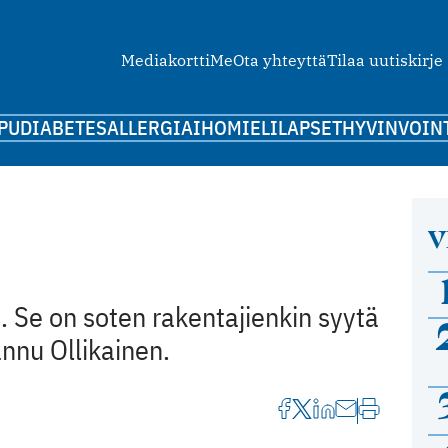
Mediakortti
Me
Ota yhteyttä
Tilaa uutiskirje
PU
DIABETES
ALLERGIA
IHO
MIELI
LAPSET
HYVINVOIN
V
 Se on soten rakentajienkin syytä
annu Ollikainen.