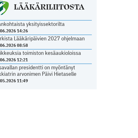
LÄÄKÄRILIITOSTA
ankohtaista yksityissektorilta
.06.2026 14:26
rkista Lääkäripäivien 2027 ohjelmaan
.06.2026 08:58
ikkeuksia toimiston kesäaukioloissa
.06.2026 12:21
savallan presidentti on myöntänyt
kkiatrin arvonimen Päivi Hietaselle
.05.2026 11:49