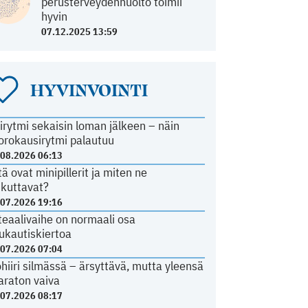
perusterveydenhuolto toimii
hyvin
07.12.2025 13:59
HYVINVOINTI
irytmi sekaisin loman jälkeen – näin
orokausirytmi palautuu
.08.2026 06:13
tä ovat minipillerit ja miten ne
ikuttavat?
.07.2026 19:16
teaalivaihe on normaali osa
ukautiskiertoa
.07.2026 07:04
ohiiri silmässä – ärsyttävä, mutta yleensä
araton vaiva
.07.2026 08:17