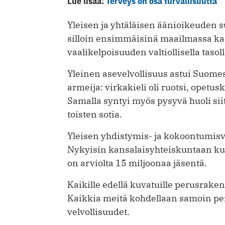
Lue lisää:
Terveys on osa turvallisuutta
Yleisen ja yhtäläisen äänioikeuden 
silloin ensimmäisinä maailmassa ka
vaalikelpoisuuden valtiollisella tasoll
Yleinen asevelvollisuus astui Suom
armeija: virkakieli oli ruotsi, opetu
Samalla syntyi myös pysyvä huoli sii
toisten sotia.
Yleisen yhdistymis- ja kokoontumis
Nykyisin kansalaisyhteiskuntaan ku
on arviolta 15 miljoonaa jäsentä.
Kaikille edellä kuvatuille perusrakent
Kaikkia meitä kohdellaan samoin per
velvollisuudet.