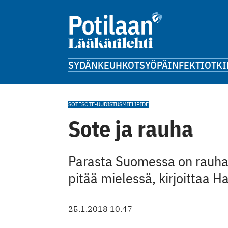
SYDÄN
KEUHKOT
SYÖPÄ
INFEKTIOT
KI
SOTE
SOTE-UUDISTUS
MIELIPIDE
Sote ja rauha
Parasta Suomessa on rauha.
pitää mielessä, kirjoittaa H
25.1.2018 10.47