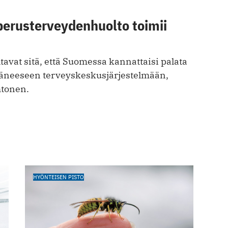
perusterveydenhuolto toimii
avat sitä, että Suomessa kannattaisi palata
äneeseen terveyskeskusjärjestelmään,
htonen.
HYÖNTEISEN PISTO