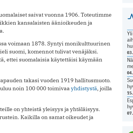
suomalaiset saivat vuonna 1906. Toteutimme
ikkien kansalaisten äänioikeuden ja
a.
Yl
ai
essa voimaan 1878. Syntyi monikulttuurinen
hu
skieli suomi, komennot tulivat venäjäksi.
03
tä, ettei suomalaisia käytettäisi käymään
Nä
me
04
Su
vapauden takasi vuoden 1919 hallitusmuoto.
hy
uluu noin 100 000 toimivaa
yhdistystä
, joilla
15
Es
hy
eille on yhteistä yleisyys ja yhtäläisyys.
07
ustein. Kaikilla on samat oikeudet ja