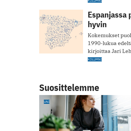
KOLUMNI
Espanjassa 
hyvin
Kokemukset puolt
1990-lukua edelt
kirjoittaa Jari Le
KOLUMNI
Suosittelemme
UNI