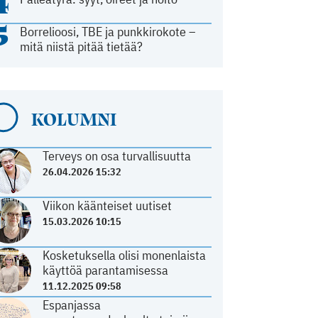
4
5
Borrelioosi, TBE ja punkkirokote –
mitä niistä pitää tietää?
KOLUMNI
Terveys on osa turvallisuutta
26.04.2026 15:32
Viikon käänteiset uutiset
15.03.2026 10:15
Kosketuksella olisi monenlaista
käyttöä parantamisessa
11.12.2025 09:58
Espanjassa