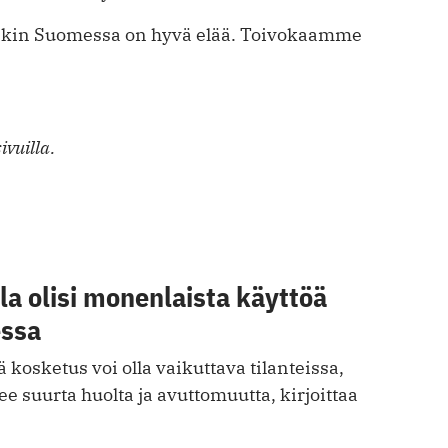
eenkin Suomessa on hyvä elää. Toivokaamme
ivuilla.
a olisi monenlaista käyttöä
essa
 kosketus voi olla vaikuttava tilanteissa,
ee suurta huolta ja avuttomuutta, kirjoittaa