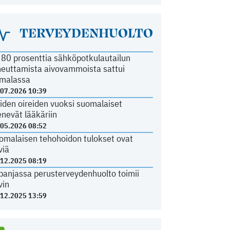
TERVEYDENHUOLTO
i 80 prosenttia sähköpotkulautailun
heuttamista aivovammoista sattui
malassa
.07.2026 10:39
iden oireiden vuoksi suomalaiset
nevät lääkäriin
.05.2026 08:52
omalaisen tehohoidon tulokset ovat
viä
.12.2025 08:19
panjassa perusterveydenhuolto toimii
vin
.12.2025 13:59