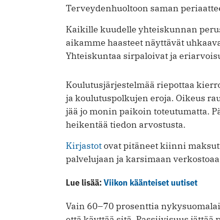
Terveydenhuoltoon saman periaattee
Kaikille kuudelle yhteiskunnan perus
aikamme haasteet näyttävät uhkaavan
Yhteiskuntaa sirpaloivat ja eriarvois
Koulutusjärjestelmää riepottaa kierro
ja koulutuspolkujen eroja. Oikeus ra
jää jo monin paikoin toteutumatta. Pä
heikentää tiedon arvostusta.
Kirjastot
ovat pitäneet kiinni maksu
palvelujaan ja karsimaan verkostoaa
Lue lisää:
Viikon käänteiset uutiset
Vain 60–70 prosenttia nykysuomalai
että käyttää sitä. Passiivisuus jättää 