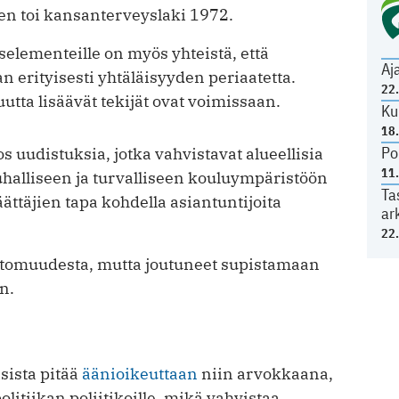
n toi kansanterveyslaki 1972.
elementeille on myös yhteistä, että
Aj
 erityisesti yhtäläisyyden periaatetta.
22
uutta lisäävät tekijät ovat voimissaan.
Ku
18
Po
s uudistuksia, jotka vahvistavat alueellisia
11
uhalliseen ja turvalliseen kouluympäristöön
Ta
ättäjien tapa kohdella asiantuntijoita
ar
22
ttomuudesta, mutta joutuneet supistamaan
n.
sista pitää
äänioikeuttaan
niin arvokkaana,
politiikan poliitikoille, mikä vahvistaa