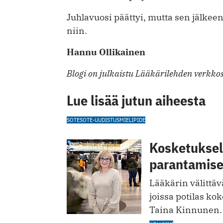
Juhlavuosi päättyi, mutta sen jälk
niin.
Hannu Ollikainen
Blogi on julkaistu Lääkärilehden verkkos
Lue lisää jutun aiheesta
SOTE
SOTE-UUDISTUS
MIELIPIDE
Kosketuksell
parantamis
Lääkärin välittävä
joissa potilas kok
Taina Kinnunen.