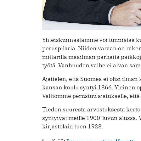
Yhteiskunnastamme voi tunnistaa kuu
peruspilaria. Niiden varaan on rake
mittarilla maailman parhaita paikkoj
työtä. Vanhuuden vaihe ei aivan sam
Ajattelen, että Suomea ei olisi ilman 
kansan koulu syntyi 1866. Yleinen o
Valtiomme perustuu ajatukselle, että t
Tiedon suuresta arvostuksesta kertoo
syntyivät meille 1900-luvun alussa. 
kirjastolain tuen 1928.