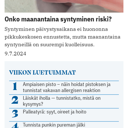
Onko maanantaina syntyminen riski?
Syntyminen päivystysaikana ei huononna
pikkukeskosen ennustetta, mutta maanantaina
syntyneillä on suurempi kuolleisuus.
9.7.2024
VIIKON LUETUIMMAT
1
Ampiaisen pisto – näin hoidat pistoksen ja
tunnistat vakavan allergisen reaktion
2
Läiskät iholla — tunnistatko, mistä on
kysymys?
3
Palleatyrä: syyt, oireet ja hoito
4
Tunnista punkin pureman jälki