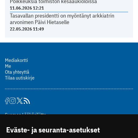
Poikkeuksia toimiston kesäaukioloissa
11.06.2026 12:21
Tasavallan presidentti on myöntänyt arkkiatrin
arvonimen Päivi Hietaselle
22.05.2026 11:49
Mediakortti
Me
Ota yhteyttä
Tilaa uutiskirje
Suomen Lääkäriliitto
Mäkelänkatu 2, PL 49
Eväste- ja seuranta-asetukset
00510 Helsinki
puh. (09) 393 091