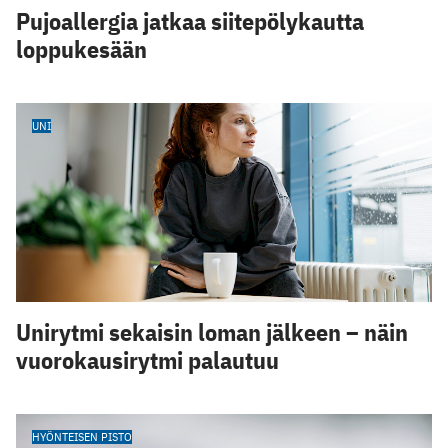
Pujoallergia jatkaa siitepölykautta
loppukesään
UNI
Unirytmi sekaisin loman jälkeen – näin
vuorokausirytmi palautuu
HYÖNTEISEN PISTO