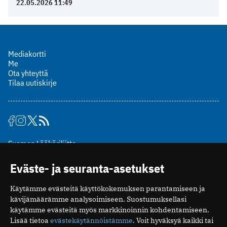
22.05.2026 11:49
Mediakortti
Me
Ota yhteyttä
Tilaa uutiskirje
Suomen Lääkäriliitto
Mäkelänkatu 2, PL 49
Eväste- ja seuranta-asetukset
00510 Helsinki
puh. (09) 393 091
Käytämme evästeitä käyttökokemuksen parantamiseen ja
toimitus@potilaanlaakarilehti.fi
kävijämäärämme analysoimiseen. Suostumuksellasi
käytämme evästeitä myös markkinoinnin kohdentamiseen.
ISSN 2323-9476
Lisää tietoa
evästekäytännöistämme
. Voit hyväksyä kaikki tai