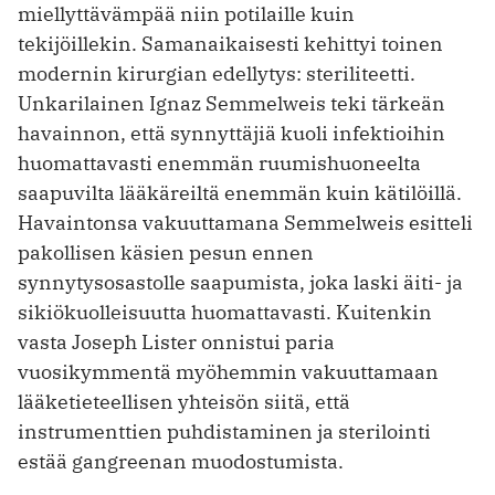
miellyttävämpää niin potilaille kuin
tekijöillekin. Samanaikaisesti kehittyi toinen
modernin kirurgian edellytys: steriliteetti.
Unkarilainen Ignaz Semmelweis teki tärkeän
havainnon, että synnyttäjiä kuoli infektioihin
huomattavasti enemmän ruumishuoneelta
saapuvilta lääkäreiltä enemmän kuin kätilöillä.
Havaintonsa vakuuttamana Semmelweis esitteli
pakollisen käsien pesun ennen
synnytysosastolle saapumista, joka laski äiti- ja
sikiökuolleisuutta huomattavasti. Kuitenkin
vasta Joseph Lister onnistui paria
vuosikymmentä myöhemmin vakuuttamaan
lääketieteellisen yhteisön siitä, että
instrumenttien puhdistaminen ja sterilointi
estää gangreenan muodostumista.