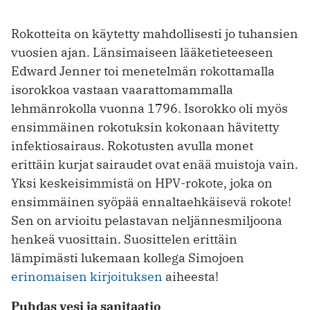
Rokotteita on käytetty mahdollisesti jo tuhansien
vuosien ajan. Länsimaiseen lääketieteeseen
Edward Jenner toi menetelmän rokottamalla
isorokkoa vastaan vaarattomammalla
lehmänrokolla vuonna 1796. Isorokko oli myös
ensimmäinen rokotuksin kokonaan hävitetty
infektiosairaus. Rokotusten avulla monet
erittäin kurjat sairaudet ovat enää muistoja vain.
Yksi keskeisimmistä on HPV-rokote, joka on
ensimmäinen syöpää ennaltaehkäisevä rokote!
Sen on arvioitu pelastavan neljännesmiljoona
henkeä vuosittain. Suosittelen erittäin
lämpimästi lukemaan kollega Simojoen
erinomaisen kirjoituksen
aiheesta!
Puhdas vesi ja sanitaatio