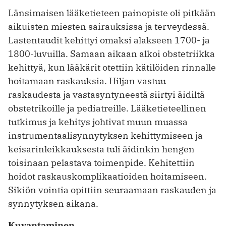
Länsimaisen lääketieteen painopiste oli pitkään
aikuisten miesten sairauksissa ja terveydessä.
Lastentaudit kehittyi omaksi alakseen 1700- ja
1800-luvuilla. Samaan aikaan alkoi obstetriikka
kehittyä, kun lääkärit otettiin kätilöiden rinnalle
hoitamaan raskauksia. Hiljan vastuu
raskaudesta ja vastasyntyneestä siirtyi äidiltä
obstetrikoille ja pediatreille. Lääketieteellinen
tutkimus ja kehitys johtivat muun muassa
instrumentaalisynnytyksen kehittymiseen ja
keisarinleikkauksesta tuli äidinkin hengen
toisinaan pelastava toimenpide. Kehitettiin
hoidot raskauskomplikaatioiden hoitamiseen.
Sikiön vointia opittiin seuraamaan raskauden ja
synnytyksen aikana.
Kuvantaminen