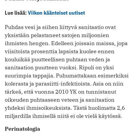
Lue lisää:
Viikon käänteiset uutiset
Puhdas vesi ja siihen liittyvä sanitaatio ovat
yksistään pelastaneet satojen miljoonien
ihmisten hengen. Edelleen joissain maissa, jopa
viisitoista prosenttia lapsista kuolee ennen
kouluikää puutteellisen puhtaan veden ja
sanitaation puutteen vuoksi. Ripuli on yksi
suurimpia tappajia. Puhumattakaan esimerkiksi
kolerasta ja parasiitti-infektioista. Asia on niin
tärkeä, että vuonna 2010 YK on tunnistanut
oikeuden puhtaaseen veteen ja sanitaation
yhdeksi ihmisoikeuksista. Tästä huolimatta 2,6
miljardilla ihmisellä niitä ei ole vielä käytössä.
Perinatologia