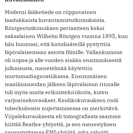
Moderni lääketiede on riippuvainen
laadukkaista kuvantamistutkimuksista.
Röntgentutkimuksen periaatteen keksi
saksalainen Wilhelm Röntgen vuonna 1895, kun
hän huomasi, että katodisäteillä pystyttiin
läpivalaisemaan asioita filmille. Vallankumous
oli nopea ja alle vuoden sisään ensimmäisestä
julkaisusta, menetelmää käytettiin
murtumadiagnostiikassa. Ensimmäisen
maailmansodan jälkeen läpivalaisun rinnalle
tuli myös muita erikoistekniikoita, kuten
varjoainekuvaukset. Keuhkokuvauksen rooli
tuberkuloosin nujertamisessa on merkittävä.
Viipalekuvauksesta eli tomografiasta saamme
kiittää Beatles-yhtyettä, ja sen menestyksen
vaurastuttamaa EMI-yhtiötä, joka rahoitti