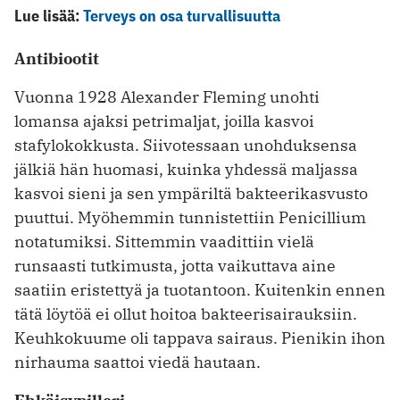
Lue lisää:
Terveys on osa turvallisuutta
Antibiootit
Vuonna 1928 Alexander Fleming unohti
lomansa ajaksi petrimaljat, joilla kasvoi
stafylokokkusta. Siivotessaan unohduksensa
jälkiä hän huomasi, kuinka yhdessä maljassa
kasvoi sieni ja sen ympäriltä bakteerikasvusto
puuttui. Myöhemmin tunnistettiin Penicillium
notatumiksi. Sittemmin vaadittiin vielä
runsaasti tutkimusta, jotta vaikuttava aine
saatiin eristettyä ja tuotantoon. Kuitenkin ennen
tätä löytöä ei ollut hoitoa bakteerisairauksiin.
Keuhkokuume oli tappava sairaus. Pienikin ihon
nirhauma saattoi viedä hautaan.