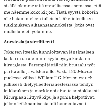
sisällä olemme siitä onnellisessa asemassa, että
me näemme koko kirjon. Tästä syystä kokosin
alle listan mieleen tulleista lääketieteellisen
tutkimuksen aikaansaannoksista, jotka ovat
mullistaneet työtämme.
Anestesia ja steriliteetti
Jokaisen itseään kunnioittavan länsimaisen
lääkärin oli aiemmin syytä pysyä kaukana
kirurgiasta. Parempi jättää niin brutaalit työt
partureille ja välskäreille. Vasta 1800-luvun
puolessa välissä William T.G. Morton esitteli
julkisesti dietyylieetterianestesiassa tehdyn
leikkauksen ja markkinoi ainetta ansiokkaasti.
Kirurgiaan liittyvä kipu ja agonia helpottivat,
jolloin leikkaamisesta tuli huomattavasti