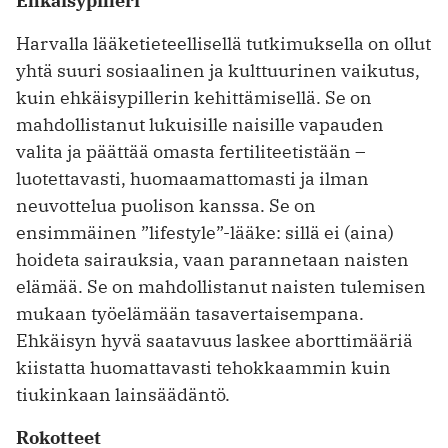
Ehkäisypilleri
Harvalla lääketieteellisellä tutkimuksella on ollut
yhtä suuri sosiaalinen ja kulttuurinen vaikutus,
kuin ehkäisypillerin kehittämisellä. Se on
mahdollistanut lukuisille naisille vapauden
valita ja päättää omasta fertiliteetistään –
luotettavasti, huomaamattomasti ja ilman
neuvottelua puolison kanssa. Se on
ensimmäinen ”lifestyle”-lääke: sillä ei (aina)
hoideta sairauksia, vaan parannetaan naisten
elämää. Se on mahdollistanut naisten tulemisen
mukaan työelämään tasavertaisempana.
Ehkäisyn hyvä saatavuus laskee aborttimääriä
kiistatta huomattavasti tehokkaammin kuin
tiukinkaan lainsäädäntö.
Rokotteet