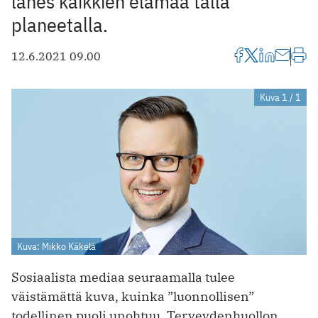
lähes kaikkien elämää tällä
planeetalla.
12.6.2021 09.00
Kuva 1 / 1
Kuva: Mikko Käkelä
Sosiaalista mediaa seuraamalla tulee
väistämättä kuva, kuinka ”luonnollisen”
todellinen puoli unohtuu. Terveydenhuollon