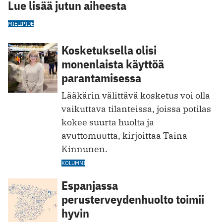
Lue lisää jutun aiheesta
MIELIPIDE
Kosketuksella olisi
monenlaista käyttöä
parantamisessa
Lääkärin välittävä kosketus voi olla
vaikuttava tilanteissa, joissa potilas
kokee suurta huolta ja
avuttomuutta, kirjoittaa Taina
Kinnunen.
KOLUMNI
Espanjassa
perusterveydenhuolto toimii
hyvin