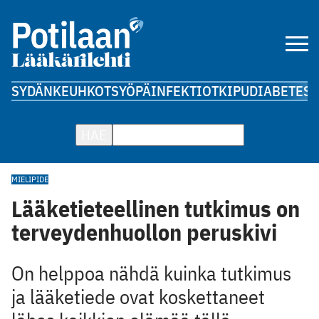
SYDÄN
KEUHKOT
SYÖPÄ
INFEKTIOT
KIPU
DIABETES
A
HAE
MIELIPIDE
Lääketieteellinen tutkimus on
terveydenhuollon peruskivi
On helppoa nähdä kuinka tutkimus
ja lääketiede ovat koskettaneet