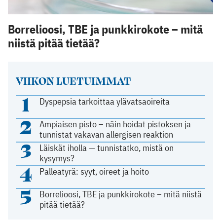
Borrelioosi, TBE ja punkkirokote – mitä
niistä pitää tietää?
VIIKON LUETUIMMAT
1
Dyspepsia tarkoittaa ylävatsaoireita
2
Ampiaisen pisto – näin hoidat pistoksen ja
tunnistat vakavan allergisen reaktion
3
Läiskät iholla — tunnistatko, mistä on
kysymys?
4
Palleatyrä: syyt, oireet ja hoito
5
Borrelioosi, TBE ja punkkirokote – mitä niistä
pitää tietää?