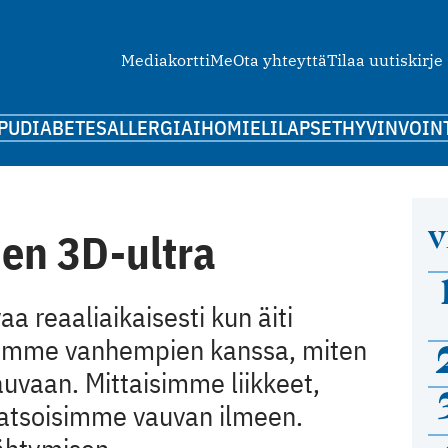
Mediakortti
Me
Ota yhteyttä
Tilaa uutiskirje
PU
DIABETES
ALLERGIA
IHO
MIELI
LAPSET
HYVINVOIN
V
nen 3D-ultra
a reaaliaikaisesti kun äiti
simme vanhempien kanssa, miten
auvaan. Mittaisimme liikkeet,
Katsoisimme vauvan ilmeen.