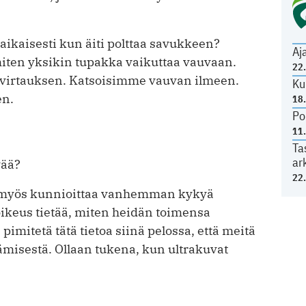
aikaisesti kun äiti polttaa savukkeen?
Aj
ten yksikin tupakka vaikuttaa vauvaan.
22
envirtauksen. Katsoisimme vauvan ilmeen.
Ku
en.
18
Po
11
Ta
ar
vää?
22
y myös kunnioittaa vanhemman kykyä
on oikeus tietää, miten heidän toimensa
 pimitetä tätä tietoa siinä pelossa, että meitä
ämisestä. Ollaan tukena, kun ultrakuvat