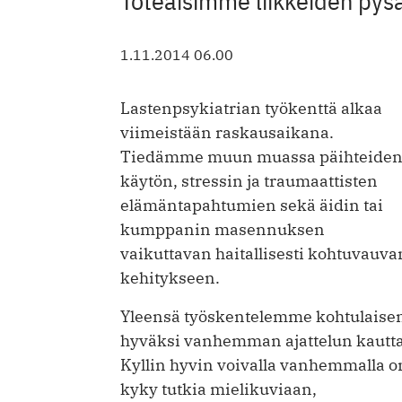
Toteaisimme liikkeiden pys
1.11.2014 06.00
Lastenpsykiatrian työkenttä alkaa
viimeistään raskausaikana.
Tiedämme muun muassa päihteide
käytön, stressin ja traumaattisten
elämäntapahtumien sekä äidin tai
kumppanin masennuksen
vaikuttavan haitallisesti kohtuvauva
kehitykseen.
Yleensä työskentelemme kohtulaise
hyväksi vanhemman ajattelun kautta
Kyllin hyvin voivalla vanhemmalla o
kyky tutkia mielikuviaan,