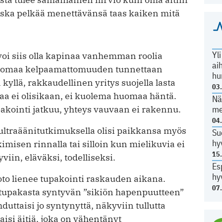
 koska pelkää menettävänsä taas kaiken mitä
Yl
voi siis olla kapinaa vanhemman roolia
ai
sta omaa kelpaamattomuuden tunnettaan
hu
kyllä, rakkaudellinen yritys suojella lasta
03
vaa ei olisikaan, ei kuolema huomaa häntä.
Nä
me
upakointi jatkuu, yhteys vauvaan ei rakennu.
04
traäänitutkimuksella olisi paikkansa myös
Su
hy
imisen rinnalla tai silloin kun mielikuvia ei
15
viin, eläväksi, todelliseksi.
Es
hy
oto lienee tupakointi raskauden aikana.
07
 tupakasta syntyvän ”sikiön hapenpuutteen”
uttaisi jo syntynyttä, näkyviin tullutta
isi äitiä, joka on vähentänyt