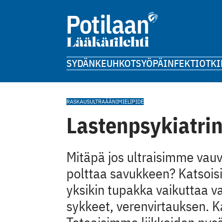
SYDÄN
KEUHKOT
SYÖPÄ
INFEKTIOT
KI
RASKAUS
ULTRAÄÄNI
MIELIPIDE
Lastenpsykiatri
Mitäpä jos ultraisimme vauva
polttaa savukkeen? Katsoi
yksikin tupakka vaikuttaa v
sykkeet, verenvirtauksen. 