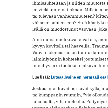
ihmissuhteitaan ja niiden muutosta
tai vielä tuntemattakaan. Millaisia pe
tai tulevaan vanhemmuuteen? Miten 
väliseen suhteeseen? Entä käsityksee
isällä on muodostunut vauvaan, joka 
Aina nämä mielikuvat eivät elä, m
kyvyn kuvitella tai haaveilla. Traum
Vauvan olemassaolon tunnustaminen t
laiminlyönnin kohteeksi joutumiset t
mielihyvää ei tuotakaan alkava ihmi
Lue lisää:
Luteaalivaihe on normaali osa
Joskus mielikuvat heräävät kyllä, mut
tai kumppanin ruumiin, ”vie oikeud
tahallisilta, vihamielisiltä. Pettymy
vastaan äidin roolia; silloinhan min