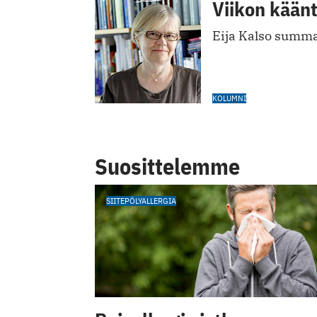
Viikon käänt
Eija Kalso summa
KOLUMNI
Suosittelemme
SIITEPÖLYALLERGIA