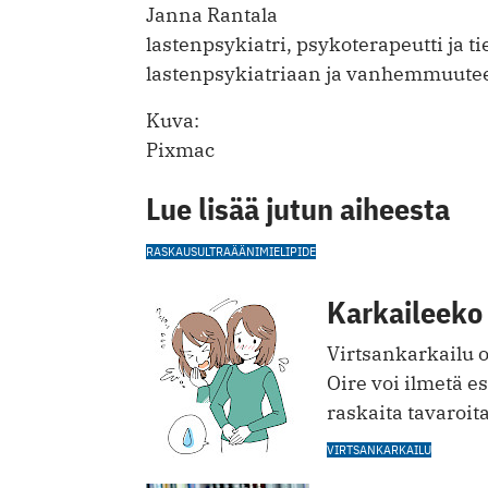
Janna Rantala
lastenpsykiatri, psykoterapeutti ja ti
lastenpsykiatriaan ja vanhemmuuteen 
Kuva:
Pixmac
Lue lisää jutun aiheesta
RASKAUS
ULTRAÄÄNI
MIELIPIDE
Karkaileeko 
Virtsankarkailu o
Oire voi ilmetä e
raskaita tavaroit
VIRTSANKARKAILU