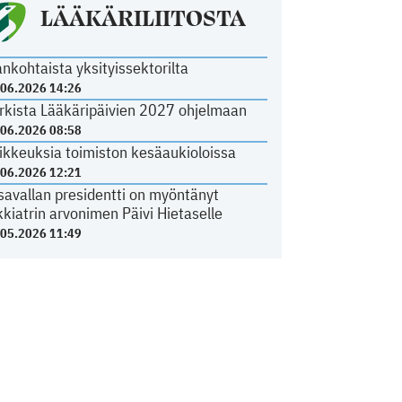
LÄÄKÄRILIITOSTA
ankohtaista yksityissektorilta
.06.2026 14:26
rkista Lääkäripäivien 2027 ohjelmaan
.06.2026 08:58
ikkeuksia toimiston kesäaukioloissa
.06.2026 12:21
savallan presidentti on myöntänyt
kkiatrin arvonimen Päivi Hietaselle
.05.2026 11:49