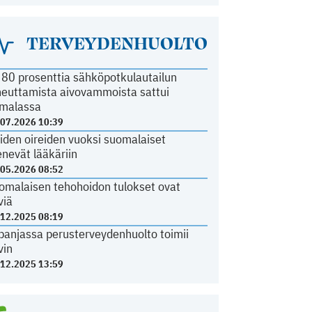
TERVEYDENHUOLTO
i 80 prosenttia sähköpotkulautailun
heuttamista aivovammoista sattui
malassa
.07.2026 10:39
iden oireiden vuoksi suomalaiset
nevät lääkäriin
.05.2026 08:52
omalaisen tehohoidon tulokset ovat
viä
.12.2025 08:19
panjassa perusterveydenhuolto toimii
vin
.12.2025 13:59