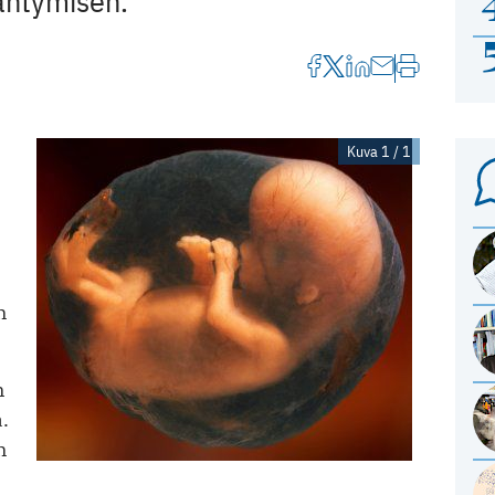
ähtymisen.
Kuva 1 / 1
n
n
n
.
n