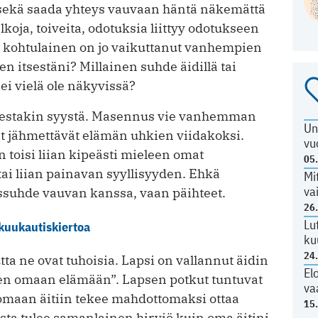
 sekä saada yhteys vauvaan häntä näkemättä
lkoja, toiveita, odotuksia liittyy odotukseen
kohtulainen on jo vaikuttanut vanhempien
n itsestäni? Millainen suhde äidillä tai
ei vielä ole näkyvissä?
onestakin syystä. Masennus vie vanhemman
Un
at jähmettävät elämän uhkien viidakoksi.
vu
oisi liian kipeästi mieleen omat
05
ai liian painavan syyllisyyden. Ehkä
Mi
va
ssuhde vauvan kanssa, vaan päihteet.
26
Lu
 kuukautiskiertoa
ku
24
ta ne ovat tuhoisia. Lapsi on vallannut äidin
El
en omaan elämään”. Lapsen potkut tuntuvat
va
s omaan äitiin tekee mahdottomaksi ottaa
15
usta tulee samanlainen hirviö kuin oma äitini