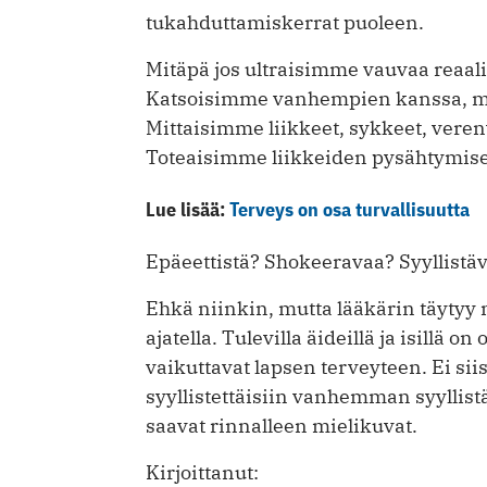
tukahduttamiskerrat puoleen.
Mitäpä jos ultraisimme vauvaa reaali
Katsoisimme vanhempien kanssa, mi
Mittaisimme liikkeet, sykkeet, ver
Toteaisimme liikkeiden pysähtymis
Lue lisää:
Terveys on osa turvallisuutta
Epäeettistä? Shokeeravaa? Syyllistä
Ehkä niinkin, mutta lääkärin täyty
ajatella. Tulevilla äideillä ja isillä 
vaikuttavat lapsen terveyteen. Ei siis
syyllistettäisiin vanhemman syyllist
saavat rinnalleen mielikuvat.
Kirjoittanut: