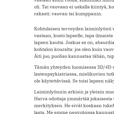
oli. Tai vauvaan ei uskalla kiintyä,
rakasti: vauvan tai kumppanin.
Kohtulaisen terveyden laiminlyönti 
vastaan, kosto lapselle, tapa ilmai
lapsen kautta. Joskus se on, absurdia 
kohtalon kouralta: jos olen kuin vau
Äiti juo, puoliso kannustaa tähän, t
Tämän yhteyden luomisessa 3D/4D-ul
lastenpsykiatriassa, mielikuvien tutk
ole käytettävissä. Se toisi lapsen näky
Laiminlyönnin arkisin ja yleisin mu
Harva odottaja ymmärtää jokaisesta
merkityksen. He eivät koskaan tukehd
lasta. Me emme neuvoloissa kannusta