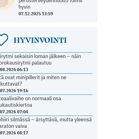
perusterveydenhuolto toimii
hyvin
07.12.2025 13:59
HYVINVOINTI
irytmi sekaisin loman jälkeen – näin
orokausirytmi palautuu
.08.2026 06:13
tä ovat minipillerit ja miten ne
ikuttavat?
.07.2026 19:16
teaalivaihe on normaali osa
ukautiskiertoa
.07.2026 07:04
ohiiri silmässä – ärsyttävä, mutta yleensä
araton vaiva
.07.2026 08:17