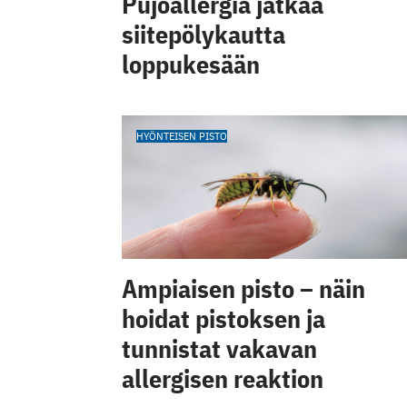
Pujoallergia jatkaa
siitepölykautta
loppukesään
HYÖNTEISEN PISTO
Ampiaisen pisto – näin
hoidat pistoksen ja
tunnistat vakavan
allergisen reaktion