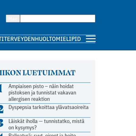
Hae
TI
TERVEYDENHUOLTO
MIELIPIDE
IIKON LUETUIMMAT
1
Ampiaisen pisto – näin hoidat
pistoksen ja tunnistat vakavan
allergisen reaktion
2
Dyspepsia tarkoittaa ylävatsaoireita
3
Läiskät iholla — tunnistatko, mistä
on kysymys?
Palleatyrä: syyt, oireet ja hoito