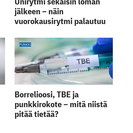
Unirytmi sekaisin loman
jälkeen – näin
vuorokausirytmi palautuu
PUNKKI
Borrelioosi, TBE ja
punkkirokote – mitä niistä
pitää tietää?