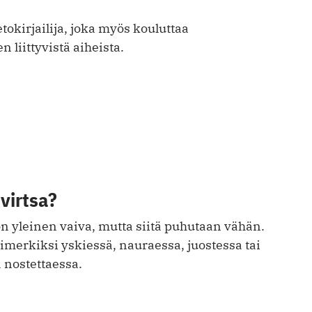
etokirjailija, joka myös kouluttaa
liittyvistä aiheista.
virtsa?
n yleinen vaiva, mutta siitä puhutaan vähän.
simerkiksi yskiessä, nauraessa, juostessa tai
a nostettaessa.