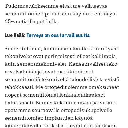
Tutkimustuloksemme eivät tue vallitsevaa
sementittömien proteesien käytön trendiä yli
65-vuotiailla potilailla.
Lue lisää:
Terveys on osa turvallisuutta
Sementittömät, luutumisen kautta kiinnittyvät
tekonivelet ovat perinteisesti olleet kalliimpia
kuin sementtitekonivelet. Kansainväliset teko­
nivelvalmistajat ovat markkinoineet
sementittömiä tekoniveliä taloudellisista syistä
tehokkaasti. Me ortopedit olemme omaksuneet
nopeat sementittömät lonkkaleikkaukset
halukkaasti. Esimerkillämme myös päivittäin
opetamme seuraavalle ortopedisukupolvelle
sementittömien implanttien käyttöä
kaikenikäisillä potilailla. Uusintaleikkauksen