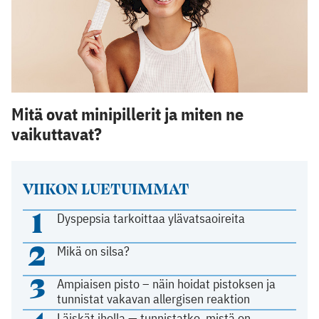
Mitä ovat minipillerit ja miten ne
vaikuttavat?
VIIKON LUETUIMMAT
1
Dyspepsia tarkoittaa ylävatsaoireita
2
Mikä on silsa?
3
Ampiaisen pisto – näin hoidat pistoksen ja
tunnistat vakavan allergisen reaktion
Läiskät iholla — tunnistatko, mistä on