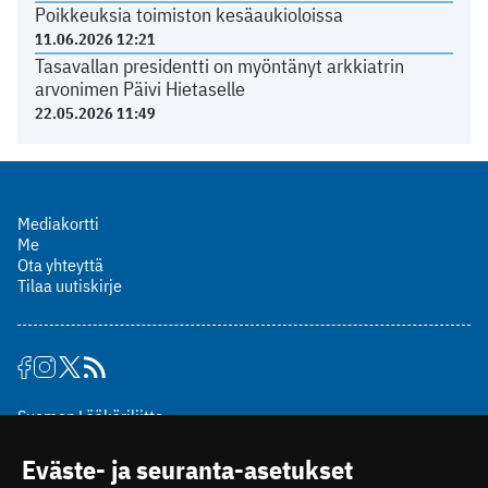
Poikkeuksia toimiston kesäaukioloissa
11.06.2026 12:21
Tasavallan presidentti on myöntänyt arkkiatrin
arvonimen Päivi Hietaselle
22.05.2026 11:49
Mediakortti
Me
Ota yhteyttä
Tilaa uutiskirje
Suomen Lääkäriliitto
Mäkelänkatu 2, PL 49
Eväste- ja seuranta-asetukset
00510 Helsinki