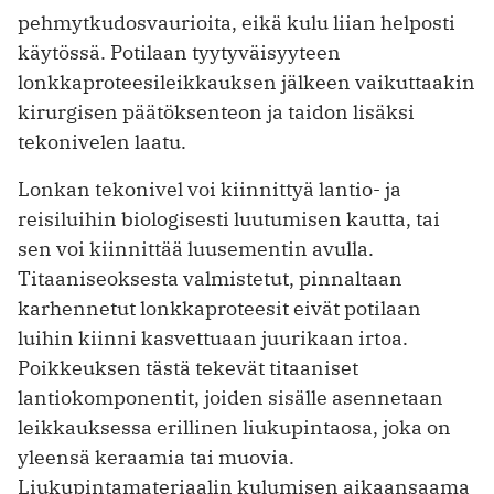
pehmytkudosvaurioita, eikä kulu liian helposti
käytössä. Potilaan tyytyväisyyteen
lonkkaproteesileikkauksen jälkeen vaikuttaakin
kirurgisen päätöksenteon ja taidon lisäksi
tekonivelen laatu.
Lonkan tekonivel voi kiinnittyä lantio- ja
reisiluihin biologisesti luutumisen kautta, tai
sen voi kiinnittää luusementin avulla.
Titaaniseoksesta valmistetut, pinnaltaan
karhennetut lonkkaproteesit eivät potilaan
luihin kiinni kasvet­tuaan juurikaan irtoa.
Poikkeuksen tästä tekevät titaaniset
lantiokomponentit, joiden sisälle asennetaan
leikkauksessa erillinen liukupintaosa, joka on
yleensä keraamia tai muovia.
Liukupintamateriaalin kulumisen aikaansaama