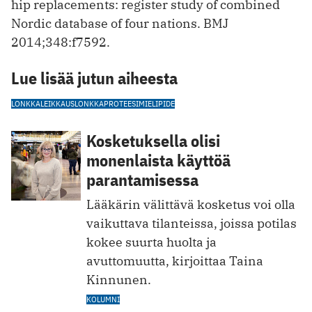
hip replacements: register study of combined
Nordic database of four nations. BMJ
2014;348:f7592.
Lue lisää jutun aiheesta
LONKKALEIKKAUS
LONKKAPROTEESI
MIELIPIDE
Kosketuksella olisi
monenlaista käyttöä
parantamisessa
Lääkärin välittävä kosketus voi olla
vaikuttava tilanteissa, joissa potilas
kokee suurta huolta ja
avuttomuutta, kirjoittaa Taina
Kinnunen.
KOLUMNI