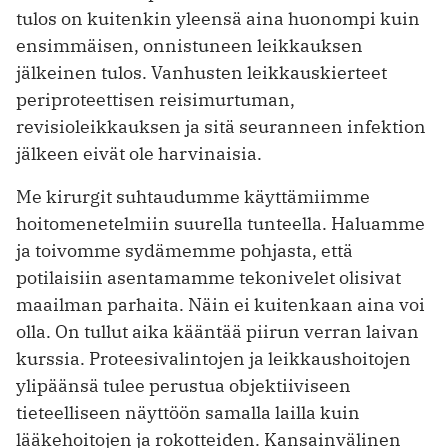
tulos on kuitenkin yleensä aina huonompi kuin
ensimmäisen, onnistuneen leikkauksen
jälkeinen tulos. Vanhusten leikkauskierteet
periproteettisen reisimurtuman,
revisioleikkauksen ja sitä seuranneen infektion
jälkeen eivät ole harvinaisia.
Me kirurgit suhtaudumme käyttämiimme
hoitomenetelmiin suurella tunteella. Haluamme
ja toivomme sydämemme pohjasta, että
potilaisiin asentamamme tekonivelet olisivat
maailman parhaita. Näin ei kuitenkaan aina voi
olla. On tullut aika kääntää piirun verran laivan
kurssia. Proteesivalintojen ja leikkaushoitojen
ylipäänsä tulee perustua objektiiviseen
tieteelliseen näyttöön samalla lailla kuin
lääkehoitojen ja rokotteiden. Kansainvälinen