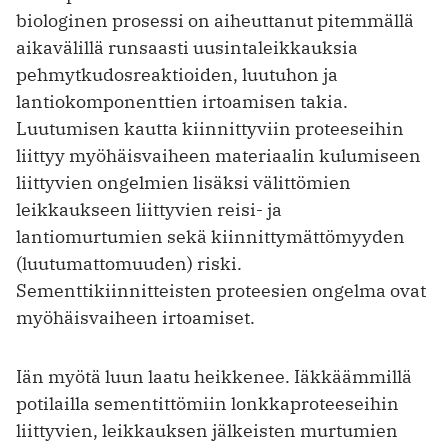
biologinen prosessi on aiheuttanut pitemmällä
aikavälillä runsaasti uusintaleikkauksia
pehmytkudosreaktioiden, luutuhon ja
lantiokomponenttien irtoamisen takia.
Luutumisen kautta kiinnittyviin proteeseihin
liittyy myöhäisvaiheen materiaalin kulumiseen
liittyvien ongelmien lisäksi välittömien
leikkaukseen liittyvien reisi- ja
lantiomurtumien sekä kiinnittymättömyyden
(luutumattomuuden) riski.
Sementtikiinnitteisten proteesien ongelma ovat
myöhäisvaiheen irtoamiset.
Iän myötä luun laatu heikkenee. Iäkkäämmillä
potilailla sementittömiin lonkkaproteeseihin
liittyvien, leikkauksen jälkeisten murtumien