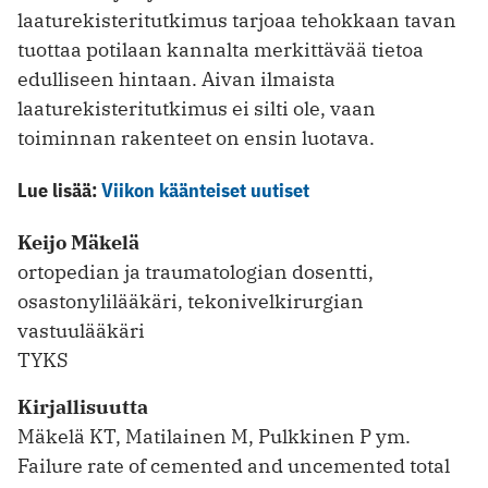
laaturekisteritutkimus tarjoaa tehokkaan tavan
tuottaa potilaan kannalta merkittävää tietoa
edulliseen hintaan. Aivan ilmaista
laaturekisteritutkimus ei silti ole, vaan
toiminnan rakenteet on ensin luotava.
Lue lisää:
Viikon käänteiset uutiset
Keijo Mäkelä
ortopedian ja traumatologian dosentti,
osastonylilääkäri, tekonivelkirurgian
vastuulääkäri
TYKS
Kirjallisuutta
Mäkelä KT, Matilainen M, Pulkkinen P ym.
Failure rate of cemented and uncemented total