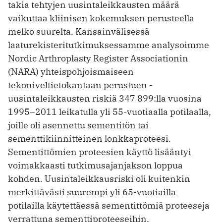
takia tehtyjen uusintaleikkausten määrä
vaikuttaa kliinisen kokemuksen perusteella
melko suurelta. Kansainvälisessä
laaturekisteritutkimuksessamme analysoimme
Nordic Arthroplasty Register Associationin
(NARA) yhteispohjoismaiseen
tekoniveltietokantaan perustuen ­
uusintaleikkausten riskiä 347 899:lla vuosina
1995–2011 leikatulla yli 55-vuotiaalla potilaalla,
joille oli asennettu sementitön tai
sementtikiinnitteinen lonkkaproteesi.
Sementittömien proteesien käyttö lisääntyi
voimakkaasti tutkimusajanjakson loppua
kohden. Uusintaleikkausriski oli kuitenkin
merkittävästi suurempi yli 65-vuotiailla
potilailla käytettäessä sementittömiä proteeseja
verrattuna sementtiproteeseihin.