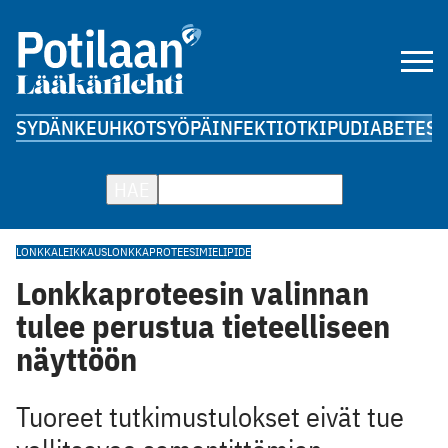
SYDÄN
KEUHKOT
SYÖPÄ
INFEKTIOT
KIPU
DIABETES
A
HAE
LONKKALEIKKAUS
LONKKAPROTEESI
MIELIPIDE
Lonkkaproteesin valinnan
tulee perustua tieteelliseen
näyttöön
Tuoreet tutkimustulokset eivät tue