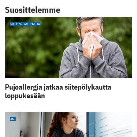
Suosittelemme
SIITEPÖLYALLERGIA
Pujoallergia jatkaa siitepölykautta
loppukesään
UNI