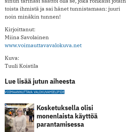
sinun tarinasi saattoi olla se, joka rohkaisi jotain
toista ihmistä ja sai hänet tunnistamaan: juuri
noin minäkin tunnen!
Kirjoittanut:
Miina Savolainen
www.voimauttavavalokuva.net
Kuva:
Tuuli Koistila
Lue lisää jutun aiheesta
VOIMAANNUTTAVA VALOKUVA
MIELIPIDE
Kosketuksella olisi
monenlaista käyttöä
parantamisessa