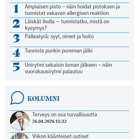
1
Ampiaisen pisto – näin hoidat pistoksen ja
tunnistat vakavan allergisen reaktion
2
Läiskät iholla — tunnistatko, mistä on
kysymys?
3
Palleatyrä: syyt, oireet ja hoito
4
Tunnista punkin pureman jälki
5
Unirytmi sekaisin loman jälkeen – näin
vuorokausirytmi palautuu
KOLUMNI
Terveys on osa turvallisuutta
26.04.2026 15:32
Viikon käänteiset uutiset