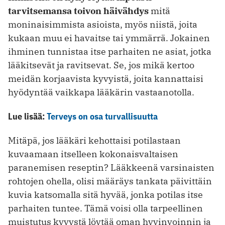
tarvitsemansa toivon häivähdys
mitä
moninaisimmista asioista, myös niistä, joita
kukaan muu ei havaitse tai ymmärrä. Jokainen
ihminen tunnistaa itse parhaiten ne asiat, jotka
lääkitsevät ja ravitsevat. Se, jos mikä kertoo
meidän korjaavista kyvyistä, joita kannattaisi
hyödyntää vaikkapa lääkärin vastaanotolla.
Lue lisää:
Terveys on osa turvallisuutta
Mitäpä, jos lääkäri kehottaisi potilastaan
kuvaamaan itselleen kokonaisvaltaisen
paranemisen reseptin? Lääkkeenä varsinaisten
rohtojen ohella, olisi määräys tankata päivittäin
kuvia katsomalla sitä hyvää, jonka potilas itse
parhaiten tuntee. Tämä voisi olla tarpeellinen
muistutus kyvystä löytää oman hyvinvoinnin ja