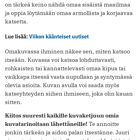
on tärkeä keino nähdä omaa sisäistä maailmaa
ja oppia löytämään omaa armollista ja korjaavaa
katsetta.
Lue lisää:
Viikon käänteiset uutiset
Omakuvassa ihminen näkee sen, miten katsoo
itseään. Kuvassa voi katsoa lohduttavasti,
rohkaisten tai kannattelevasti omaa kipua tai
vaikkapa itsessä vasta nupullaan ja syntymässä
olevia asioita. Kuvan avulla voi saada myös
katseyhteyden siihen ihmiseen, joka olin kauan
sitten.
Kiitos suuresti kaikille kuvaketjuun omia
kuvatarinoitaan lähettäneille!
Te annoitte
jonkin tärkeän ja aidon palan itsestänne. Juuri