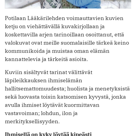
Potilaan Lääkärilehden voimauttavien kuvien
ketju on viehättävällä kuvakirjollaan ja
koskettavilla arjen tarinoillaan osoittanut, että
valokuvat ovat meille suomalaisille tärkeä keino
kommunikoida ja muistaa oman elämän
kannattelevia ja tärkeitä asioita.
Kuviin sisältyvät tarinat välittävät
läpileikkauksen ihmiselämän
hallitsemattomuudesta; huolista ja menetyksistä
sekä luovasta toisin katsomisen kyvystä, jonka
avulla ihmiset löytävät kuormittavan
vastavoiman; lohdun, ilon ja
merkityksellisyyden.
Ihmisellä on kyky löytää kipeästi