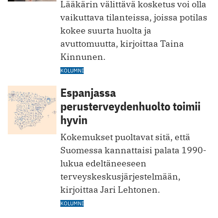
Lääkärin välittävä kosketus voi olla
vaikuttava tilanteissa, joissa potilas
kokee suurta huolta ja
avuttomuutta, kirjoittaa Taina
Kinnunen.
KOLUMNI
Espanjassa
perusterveydenhuolto toimii
hyvin
Kokemukset puoltavat sitä, että
Suomessa kannattaisi palata 1990-
lukua edeltäneeseen
terveyskeskusjärjestelmään,
kirjoittaa Jari Lehtonen.
KOLUMNI