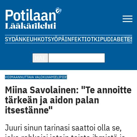
SYDÄN
KEUHKOT
SYÖPÄ
INFEKTIOT
KIPU
DIABETES
A
HAE
VOIMAANNUTTAVA VALOKUVA
MIELIPIDE
Miina Savolainen: "Te annoitte
tärkeän ja aidon palan
itsestänne"
Juuri sinun tarinasi saattoi olla se,