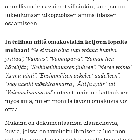
onnellisuuden avaimet silloinkin, kun joutuu
tukeutumaan ulkopuolisen ammattilaisen
osaamiseen.
Ja tulihan niitä omakuviakin ketjuun lopulta
mukaan!
"Se ei vaan aina suju vaikka kuinka
yrittää", "Vapaus", "Vapaapäivä", "Saman tien
kävelijät", "Selkäleikkauksen jälkeen", "Meren voima",
"Aamu-uinti", "Ensimmäisen askeleet uudelleen",
"Joogahetki mökkirannassa", "Äiti ja tytär" tai
"Voimaa luonnosta"
antavat mainion kattauksen
myös siitä, miten monilla tavoin omakuvia voi
ottaa.
Mukana oli dokumentaarisia tilannekuvia,
kuvia, joissa on tavoiteltu ihmisen ja luonnon
yhteyttä, ihmisten välistä läheisyyttä tai erityistä