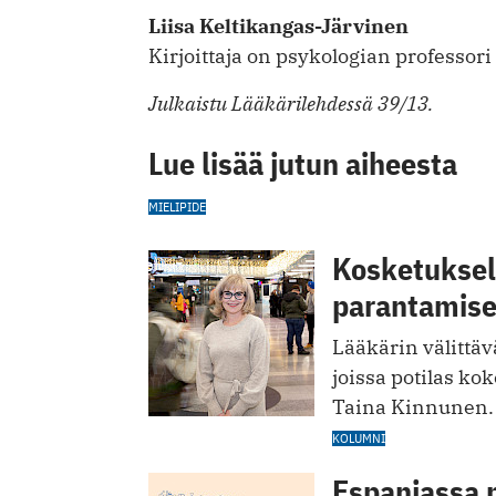
Liisa Keltikangas-Järvinen
Kirjoittaja on psykologian professori
Julkaistu Lääkärilehdessä 39/13.
Lue lisää jutun aiheesta
MIELIPIDE
Kosketuksell
parantamis
Lääkärin välittävä
joissa potilas kok
Taina Kinnunen.
KOLUMNI
Espanjassa 