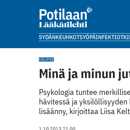
SYDÄN
KEUHKOT
SYÖPÄ
INFEKTIOT
KI
MIELIPIDE
Minä ja minun ju
Psykologia tuntee merkillis
hävitessä ja yksilöllisyyden
lisäänny, kirjoittaa Liisa Ke
1.10.2013 21.00