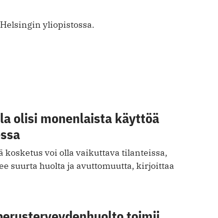
 Helsingin yliopistossa.
a olisi monenlaista käyttöä
essa
 kosketus voi olla vaikuttava tilanteissa,
ee suurta huolta ja avuttomuutta, kirjoittaa
perusterveydenhuolto toimii