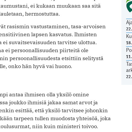
akaumustani, ei kukaan muukaan saa sitä
n lauletaan, hermostuttaa.
Aj
vät rasismin vastustaminen, tasa-arvoisen
22
sensitiivinen lapsen kasvatus. Ihmisten
Ku
ei suvaitsevaisuuden tarvitse ulottua.
18
Po
 ei persoonallisuuden piirteitä ole
11
min persoonallisuudesta etsittiin selitystä
Ta
lle, onko hän hyvä vai huono.
ar
22
mpi antaa ihmisen olla yksilö omine
ossa joukko ihmisiä jakaa samat arvot ja
nkin esittää, että yksilö tarvitsee johonkin
skään tarpeen tullen muodosta yhteisöä, joka
oulusurmat, niin kuin ministeri toivoo.