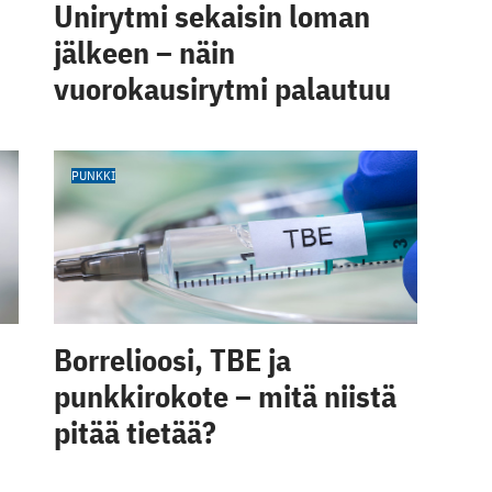
Unirytmi sekaisin loman
jälkeen – näin
vuorokausirytmi palautuu
PUNKKI
Borrelioosi, TBE ja
punkkirokote – mitä niistä
pitää tietää?