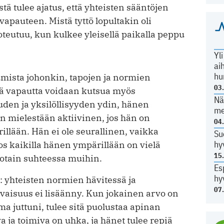
tä tulee ajatus, että yhteisten sääntöjen
vapauteen. Mistä tyttö lopultakin oli
toteutuu, kun kulkee yleisellä paikalla peppu
Yl
ai
hu
umista johonkin, tapojen ja normien
03
tä vapautta voidaan kutsua myös
Nä
den ja yksilöllisyyden ydin, hänen
me
n mielestään aktiivinen, jos hän on
04
llään. Hän ei ole seurallinen, vaikka
Su
hy
os kaikilla hänen ympärillään on vielä
15
otain suhteessa muihin.
Es
hy
: yhteisten normien hävitessä ja
07
evaisuus ei lisäänny. Kun jokainen arvo on
 juttuni, tulee sitä puolustaa apinan
va ja toimiva on uhka, ja hänet tulee repiä