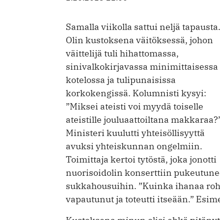
Samalla viikolla sattui neljä tapausta
Olin kustoksena väitöksessä, johon
väittelijä tuli hihattomassa,
sinivalkokirjavassa minimittaisessa
kotelossa ja tulipunaisissa
korkokengissä. Kolumnisti kysyi:
”Miksei ateisti voi myydä toiselle
ateistille jouluaattoiltana makkaraa?
Ministeri kuulutti yhteisöllisyyttä
avuksi yhteiskunnan ongelmiin.
Toimittaja kertoi tytöstä, joka jonotti
nuorisoidolin konserttiin pukeutune
sukkahousuihin. ”Kuinka ihanaa rohkeu
vapautunut ja toteutti itseään.” Esime