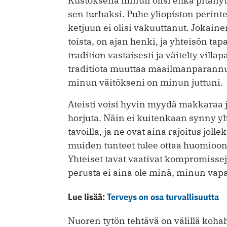
Kustoksena minun olisi ehkä pitänyt pi
sen turhaksi. Puhe yliopiston perintei
ketjuun ei olisi vakuuttanut. Jokain
toista, on ajan henki, ja yhteisön ta
tradition vastaisesti ja väitelty vill
traditiota muuttaa maailmanparannuk
minun väitökseni on minun juttuni.
Ateisti voisi hyvin myydä makkaraa jou
horjuta. Näin ei kuitenkaan synny yht
tavoilla, ja ne ovat aina rajoitus joll
muiden tunteet tulee ottaa huomioon t
Yhteiset tavat vaativat kompromisse
perusta ei aina ole minä, minun vapa
Lue lisää:
Terveys on osa turvallisuutta
Nuoren tytön tehtävä on välillä koh