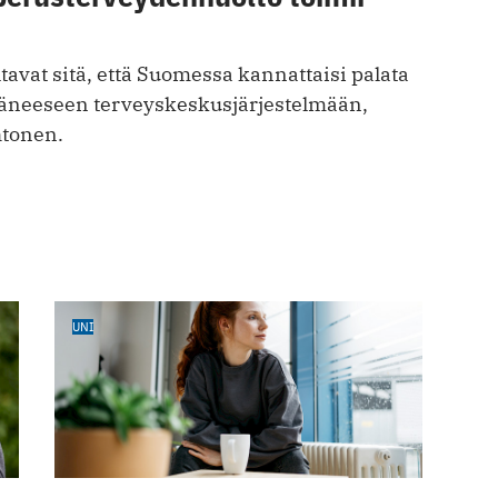
avat sitä, että Suomessa kannattaisi palata
äneeseen terveyskeskusjärjestelmään,
htonen.
UNI