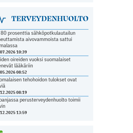
TERVEYDENHUOLTO
i 80 prosenttia sähköpotkulautailun
heuttamista aivovammoista sattui
malassa
.07.2026 10:39
iden oireiden vuoksi suomalaiset
nevät lääkäriin
.05.2026 08:52
omalaisen tehohoidon tulokset ovat
viä
.12.2025 08:19
panjassa perusterveydenhuolto toimii
vin
.12.2025 13:59