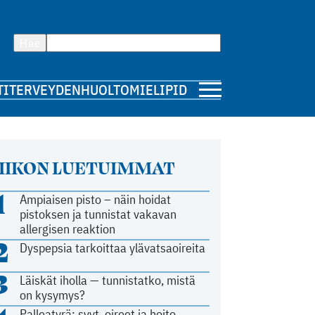
Hae
TI
TERVEYDENHUOLTO
MIELIPIDE
IIKON LUETUIMMAT
1
Ampiaisen pisto – näin hoidat
pistoksen ja tunnistat vakavan
allergisen reaktion
2
Dyspepsia tarkoittaa ylävatsaoireita
3
Läiskät iholla — tunnistatko, mistä
on kysymys?
Palleatyrä: syyt, oireet ja hoito