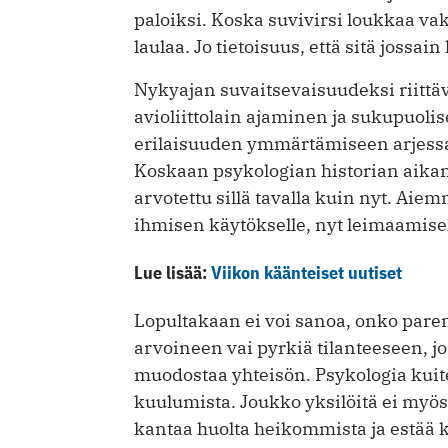
paloiksi. Koska suvivirsi loukkaa v
laulaa. Jo tietoisuus, että sitä jossai
Nykyajan suvaitsevaisuudeksi riittä
avioliittolain ajaminen ja sukupuoli
erilaisuuden ymmärtämiseen arjessa 
Koskaan psykologian historian aikana
arvotettu sillä tavalla kuin nyt. Aiem
ihmisen käytökselle, nyt leimaamise
Lue lisää:
Viikon käänteiset uutiset
Lopultakaan ei voi sanoa, onko pare
arvoineen vai pyrkiä tilanteeseen, j
muodostaa yhteisön. Psykologia kuite
kuulumista. Joukko yksilöitä ei myö
kantaa huolta heikommista ja estää k