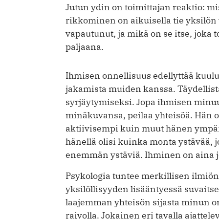
Jutun ydin on toimittajan reaktio: mis
rikkominen on aikuisella tie yksilön 
vapautunut, ja mikä on se itse, joka 
paljaana.
Ihmisen onnellisuus edellyttää kuul
jakamista muiden kanssa. Täydellis
syrjäytymiseksi. Jopa ihmisen minuu
minäkuvansa, peilaa yhteisöä. Hän o
aktiivisempi kuin muut hänen ympäri
hänellä olisi kuinka monta ystävää, j
enemmän ystäviä. Ihminen on aina j
Psykologia tuntee merkillisen ilmiön
yksilöllisyyden lisääntyessä suvaits
laajemman yhteisön sijasta minun oma
raivolla. Jokainen eri tavalla ajattele