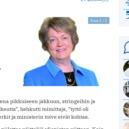
.
Kuva 1 / 1
”
ena pikkuiseen jakkuun, stringeihin ja
tta”, hehkutti toimittaja, ”tyttö oli
rkit ja ministerin toive eivät kohtaa.