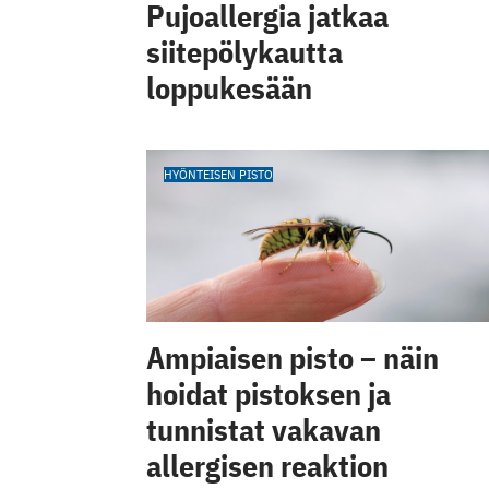
Pujoallergia jatkaa
siitepölykautta
loppukesään
HYÖNTEISEN PISTO
Ampiaisen pisto – näin
hoidat pistoksen ja
tunnistat vakavan
allergisen reaktion