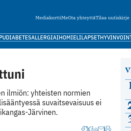
Mediakortti
Me
Ota yhteyttä
Tilaa uutiskirje
PU
DIABETES
ALLERGIA
IHO
MIELI
LAPSET
HYVINVOIN
V
ttuni
en ilmiön: yhteisten normien
 lisääntyessä suvaitsevaisuus ei
ltikangas-Järvinen.