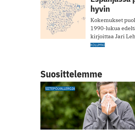
hyvin
Kokemukset puolt
1990-lukua edelt
kirjoittaa Jari Le
KOLUMNI
Suosittelemme
SIITEPÖLYALLERGIA