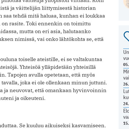
ilottaa väittelijä yliopiston viittaan. Koin
stä ja väittelijän liittymisestä historian
en saa tehdä mitä haluaa, kunhan ei loukkaa
pa on rasite. Toki ennenkin on toimittu
apaidassa, mutta on eri asia, halutaanko
sen nimissä, vai onko lähtökohta se, että
Un
vu
luna toiselle ateistille, ei se valtakuntaa
05
eisöjä. Yhteisöä ylläpidetään yhteisillä
Mi
ekin. Tapojen avulla opetetaan, että myös
va
avalla, joka ei ole ollenkaan minun juttuni.
26
ja ja neuvovat, että omankaan hyvinvoinnin
Lu
ku
uteni ja oikeuteni.
24
El
va
15
ahduttaa. Se kuuluu aikuiseksi kasvamiseen.