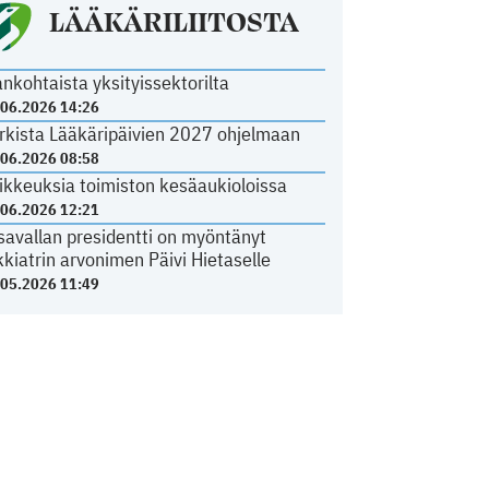
LÄÄKÄRILIITOSTA
ankohtaista yksityissektorilta
.06.2026 14:26
rkista Lääkäripäivien 2027 ohjelmaan
.06.2026 08:58
ikkeuksia toimiston kesäaukioloissa
.06.2026 12:21
savallan presidentti on myöntänyt
kkiatrin arvonimen Päivi Hietaselle
.05.2026 11:49