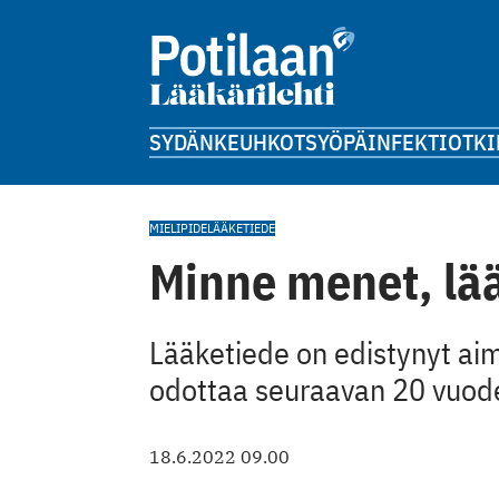
SYDÄN
KEUHKOT
SYÖPÄ
INFEKTIOT
KI
MIELIPIDE
LÄÄKETIEDE
Minne menet, lä
Lääketiede on edistynyt ai
odottaa seuraavan 20 vuod
18.6.2022 09.00