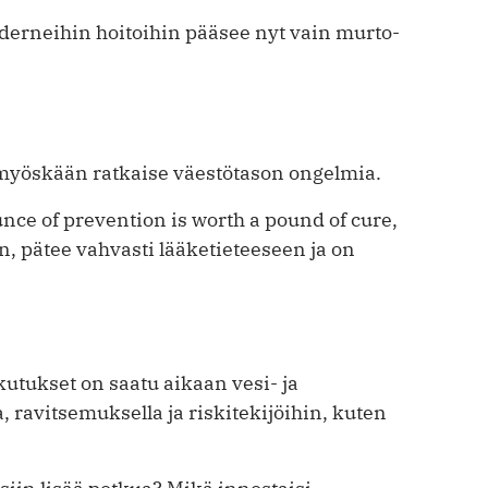
erneihin hoitoihin pääsee nyt vain murto-
t myöskään ratkaise väestötason ongelmia.
ce of prevention is worth a pound of cure,
yn, pätee vahvasti lääketieteeseen ja on
utukset on saatu aikaan vesi- ja
la, ravitsemuksella ja riskitekijöihin, kuten