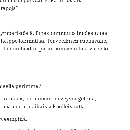
iin lisää potkua? Mikä innostaisi
ntapoja?
nympäristöstä. Ilmastonmuutos huolestuttaa
n helppo kannattaa. Terveellinen ruokavalio,
set ilmanlaadun parantamiseen tukevat sekä
misellä pyrimme?
 sairauksia, hoitamaan terveysongelmia,
ämään ennenaikaista kuolleisuutta.
erveempinä.