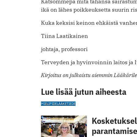
Katsommepa mitä tahansa sairastumis
ikä on lähes poikkeuksetta suurin ris
Kuka keksisi keinon ehkäistä vanh
Tiina Laatikainen
johtaja, professori
Terveyden ja hyvinvoinnin laitos ja 
Kirjoitus on julkaistu aiemmin Lääkärile
Lue lisää jutun aiheesta
MIELIPIDE
LÄÄKETIEDE
Kosketuksell
parantamis