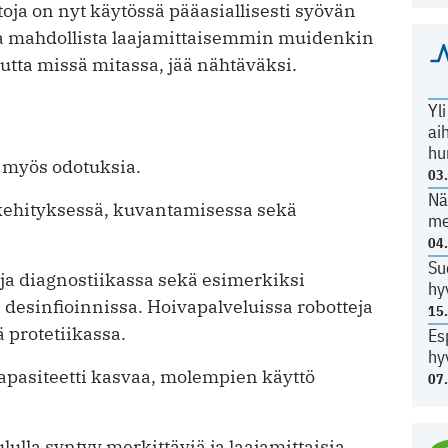
ja on nyt käytössä pääasiallisesti syövän
lla mahdollista laajamittaisemmin muidenkin
utta missä mitassa, jää nähtäväksi.
Yl
ai
hu
u myös odotuksia.
03
Nä
kehityksessä, kuvantamisessa sekä
me
04
Su
ja diagnostiikassa sekä esimerkiksi
hy
desinfioinnissa. Hoivapalveluissa robotteja
15
 protetiikassa.
Es
hy
kapasiteetti kasvaa, molempien käyttö
07
ulla syntyy merkittäviä ja laajamittaisia