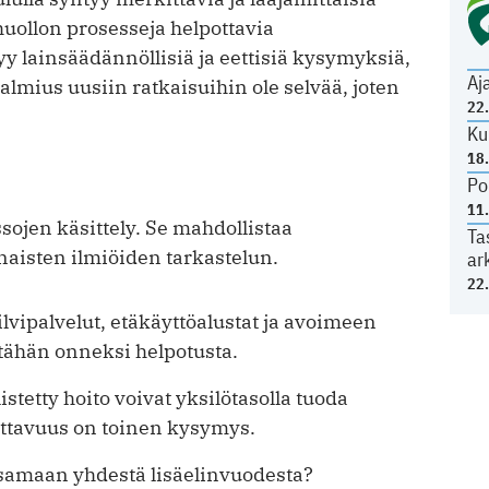
huollon prosesseja helpottavia
yy lainsäädännöllisiä ja eettisiä kysymyksiä,
Aj
almius uusiin ratkaisuihin ole selvää, joten
22
Ku
18
Po
11
sojen käsittely. Se mahdollistaa
Ta
aisten ilmiöiden tarkastelun.
ar
22
ilvipalvelut, etäkäyttöalustat ja avoimeen
tähän onneksi helpotusta.
stetty hoito voivat yksilötasolla tuoda
uttavuus on toinen kysymys.
samaan yhdestä lisäelinvuodesta?