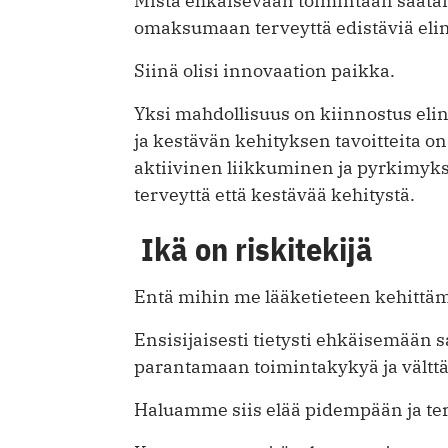
Mistä ehkäisevään toimintaan saatais
omaksumaan terveyttä edistäviä eli
Siinä olisi innovaation paikka.
Yksi mahdollisuus on kiinnostus eli
ja kestävän kehityksen tavoitteita o
aktiivinen liikkuminen ja pyrkimyk
terveyttä että kestävää kehitystä.
Ikä on riskitekijä
Entä mihin me lääketieteen kehittä
Ensisijaisesti tietysti ehkäisemään
parantamaan toimintakykyä ja vältt
Haluamme siis elää pidempään ja t