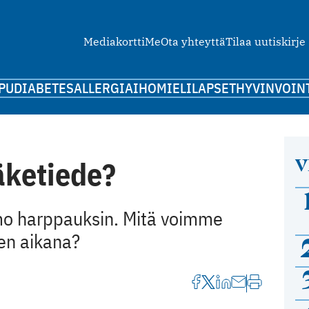
Mediakortti
Me
Ota yhteyttä
Tilaa uutiskirje
PU
DIABETES
ALLERGIA
IHO
MIELI
LAPSET
HYVINVOIN
V
äketiede?
mo harppauksin. Mitä voimme
en aikana?