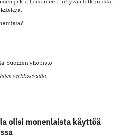
en ja kuolleisuuteen liittyvää tutkimusta,
kitekijä.
enemista?
Itä-Suomen yliopisto
hden verkkosivuilla.
a olisi monenlaista käyttöä
essa