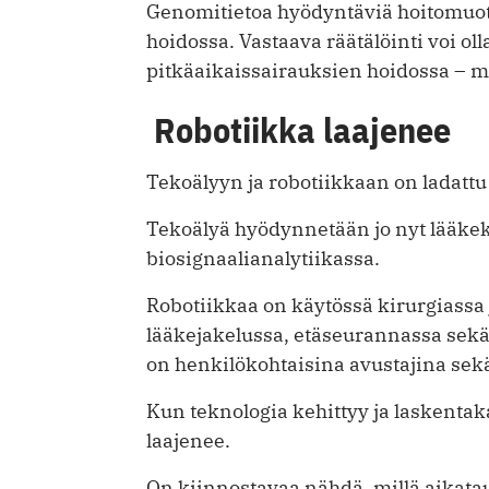
Genomitietoa hyödyntäviä hoitomuoto
hoidossa. Vastaava räätälöinti voi o
pitkäaikaissairauksien hoidossa – m
Robotiikka laajenee
Tekoälyyn ja robotiikkaan on ladatt
Tekoälyä hyödynnetään jo nyt lääke
biosignaalianalytiikassa.
Robotiikkaa on käytössä kirurgiassa 
lääkejakelussa, etäseurannassa sekä 
on henkilökohtaisina avustajina sekä
Kun teknologia kehittyy ja laskenta
laajenee.
On kiinnostavaa nähdä, millä aikataul