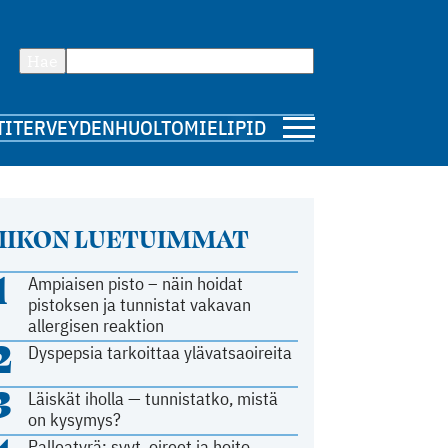
Hae
TI
TERVEYDENHUOLTO
MIELIPIDE
IIKON LUETUIMMAT
1
Ampiaisen pisto – näin hoidat
pistoksen ja tunnistat vakavan
allergisen reaktion
2
Dyspepsia tarkoittaa ylävatsaoireita
3
Läiskät iholla — tunnistatko, mistä
on kysymys?
Palleatyrä: syyt, oireet ja hoito