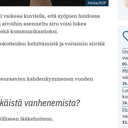
Adobe/AOP
i vaikeaa kuvitella, että syöpien hoidossa
tä aivoihin asennettu siru voisi lukea
 sekä kommunikaatioksi.
okotteiden kehittämistä ja voitaisiin siirtää
Un
vu
05
Mi
va
tä seuraavien kahdenkymmenen vuoden
26
Lu
ku
hkäistä vanhenemista?
24
El
va
lölliseen lääkehoitoon.
15