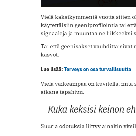
Vielä kaksikymmentä vuotta sitten ol
käytettäisiin geeniprofilointia tai et
signaaleja ja muuntaa ne liikkeeksi
Tai että geenisakset vauhdittaisivat r
kasvot.
Lue lisää:
Terveys on osa turvallisuutta
Vielä vaikeampaa on kuvitella, mi
aikana tapahtuu.
Kuka keksisi keinon e
Suuria odotuksia liittyy ainakin yksi