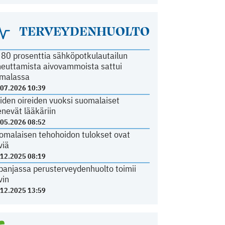
TERVEYDENHUOLTO
i 80 prosenttia sähköpotkulautailun
heuttamista aivovammoista sattui
malassa
.07.2026 10:39
iden oireiden vuoksi suomalaiset
nevät lääkäriin
.05.2026 08:52
omalaisen tehohoidon tulokset ovat
viä
.12.2025 08:19
panjassa perusterveydenhuolto toimii
vin
.12.2025 13:59