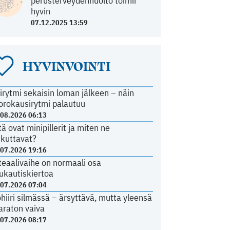
perusterveydenhuolto toimii
hyvin
07.12.2025 13:59
HYVINVOINTI
irytmi sekaisin loman jälkeen – näin
orokausirytmi palautuu
.08.2026 06:13
tä ovat minipillerit ja miten ne
ikuttavat?
.07.2026 19:16
teaalivaihe on normaali osa
ukautiskiertoa
.07.2026 07:04
ohiiri silmässä – ärsyttävä, mutta yleensä
araton vaiva
.07.2026 08:17