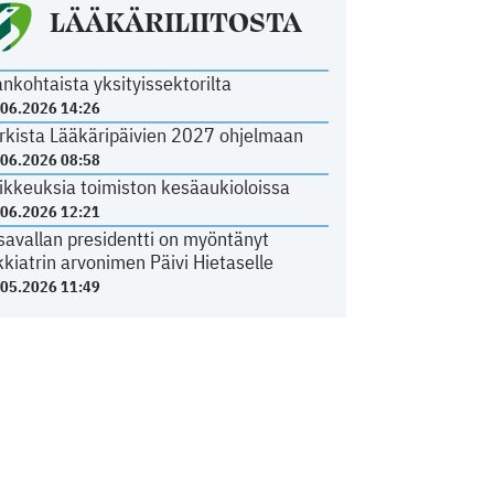
LÄÄKÄRILIITOSTA
ankohtaista yksityissektorilta
.06.2026 14:26
rkista Lääkäripäivien 2027 ohjelmaan
.06.2026 08:58
ikkeuksia toimiston kesäaukioloissa
.06.2026 12:21
savallan presidentti on myöntänyt
kkiatrin arvonimen Päivi Hietaselle
.05.2026 11:49