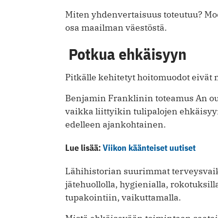
Miten yhdenvertaisuus toteutuu? Mod
osa maailman väestöstä.
Potkua ehkäisyyn
Pitkälle kehitetyt hoitomuodot eivä
Benjamin Franklinin toteamus An oun
vaikka liittyikin tulipalojen ehkäisy
edelleen ajankohtainen.
Lue lisää:
Viikon käänteiset uutiset
Lähihistorian suurimmat terveysvaik
jätehuollolla, hygienialla, rokotuksil
tupakointiin, vaikuttamalla.