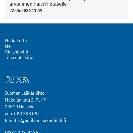
arvonimen Päivi Hietaselle
22.05.2026 11:49
Mediakortti
Me
Ota yhteyttä
Tilaa uutiskirje
Suomen Lääkäriliitto
Mäkelänkatu 2, PL 49
00510 Helsinki
puh. (09) 393 091
toimitus@potilaanlaakarilehti.fi
ISSN 2323-9476