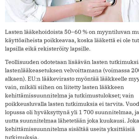
Lasten lääkehoidoista 50–60 % on myyntiluvan mu
käyttöaiheista poikkeavaa, koska lääkettä ei ole tut
lapsilla eikä rekisteröity lapsille.
Teollisuuden odotetaan lisäävän lasten tutkimuks
lastenlääkeasetuksen velvoittamana (voimassa 2
alkaen). EU:n lääkevirasto myöntää lääkkeelle my
vain, mikäli siihen on liitetty lasten lääkkeen
kehittämissuunnitelma ja tutkimustulokset; vain
poikkeusluvalla lasten tutkimuksia ei tarvita. Vu
lopussa oli hyväksyttynä yli 1 700 suunnitelmaa, j
uutta suunnitelmaa lähetetään joka kuukausi. Jok
kehittämissuunnitelma sisältää useita yksittäisiä
tutkimuksia.