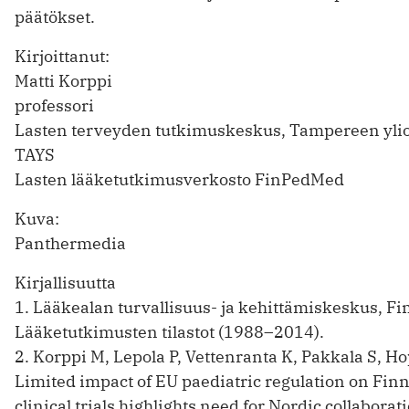
päätökset.
Kirjoittanut:
Matti Korppi
professori
Lasten terveyden tutkimuskeskus, Tampereen ylio
TAYS
Lasten lääketutkimusverkosto FinPedMed
Kuva:
Panthermedia
Kirjallisuutta
1. Lääkealan turvallisuus- ja ­kehittämiskeskus, Fi
Lääketutkimusten tilastot (1988–2014).
2. Korppi M, Lepola P, Vettenranta K, Pakkala S, H
Limited impact of EU paediatric regulation on ­Fin
clinical trials highlights need for Nordic ­collaborat