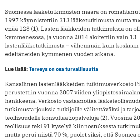
Suomessa lääketutkimusten määrä on romahtanut
1997 käynnistettiin 313 lääketutkimusta mutta v
enää 128 (1). Lasten lääkkeiden tutkimuksia on oll
kymmenesosa, ja vuonna 2014 aloitettiin vain 13
lastenlääketutkimusta – vähemmän kuin koskaan
edeltäneiden kymmenen vuoden aikana.
Lue lisää:
Terveys on osa turvallisuutta
Kansallinen lastenlääkkeiden tutkimusverkosto 
perustettiin vuonna 2007 viiden yliopistosairaala
hankkeena. Verkosto vastaanottaa lääketeollisuud
tutkimustarjouksia tutkijoille välitettäväksi ja tarj
teollisuudelle konsultaatiopalveluja (2). Vuosina
teollisuus teki 91 kyselyä kiinnostuksesta tutkim
mutta perui niistä 70 %, puolet siksi, että Suomea e