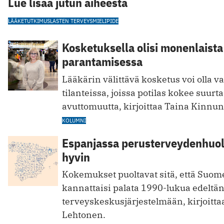
Lue lisää jutun aiheesta
LÄÄKETUTKIMUS
LASTEN TERVEYS
MIELIPIDE
Kosketuksella olisi monenlaista
parantamisessa
Lääkärin välittävä kosketus voi olla v
tilanteissa, joissa potilas kokee suurta
avuttomuutta, kirjoittaa Taina Kinnu
KOLUMNI
Espanjassa perusterveydenhuolt
hyvin
Kokemukset puoltavat sitä, että Suom
kannattaisi palata 1990-lukua edeltä
terveyskeskusjärjestelmään, kirjoittaa
Lehtonen.