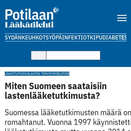
SYDÄN
KEUHKOT
SYÖPÄ
INFEKTIOT
KIPU
DIABETES
A
HAE
LÄÄKETUTKIMUS
LASTEN TERVEYS
MIELIPIDE
Miten Suomeen saataisiin
lastenlääketutkimusta?
Suomessa lääketutkimusten määrä o
romahtanut. Vuonna 1997 käynnistett