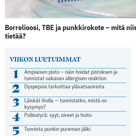
Borrelioosi, TBE ja punkkirokote – mitä nii
tietää?
VIIKON LUETUIMMAT
1
Ampiaisen pisto – näin hoidat pistoksen ja
tunnistat vakavan allergisen reaktion
2
Dyspepsia tarkoittaa ylävatsaoireita
3
Läiskät iholla — tunnistatko, mistä on
kysymys?
4
Palleatyrä: syyt, oireet ja hoito
5
Tunnista punkin pureman jälki