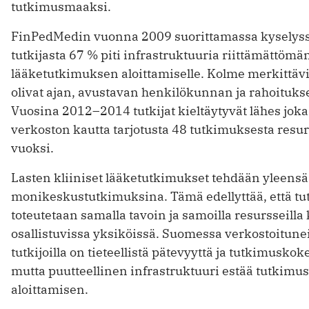
tutkimusmaaksi.
FinPedMedin vuonna 2009 suorittamassa kyselys
tutkijasta 67 % piti infrastruktuuria riittämättömä
lääketutkimuksen aloittamiselle. Kolme merkittävi
olivat ajan, avustavan henkilökunnan ja rahoituks
Vuosina 2012–2014 tutkijat kieltäytyvät lähes joka
verkoston kautta tarjotusta 48 tutkimuksesta resu
vuoksi.
Lasten kliiniset lääketutkimukset tehdään yleensä
monikeskustutkimuksina. Tämä edellyttää, että t
toteutetaan samalla tavoin ja samoilla resursseilla
osallistuvissa yksiköissä. Suomessa verkostoitunei
tutkijoilla on tieteellistä pätevyyttä ja tutkimusko
mutta puutteellinen infrastruktuuri ­estää tutkimu
aloittamisen.