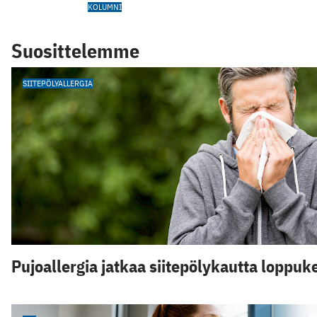
KOLUMNI
Suosittelemme
SIITEPÖLYALLERGIA
Pujoallergia jatkaa siitepölykautta loppu