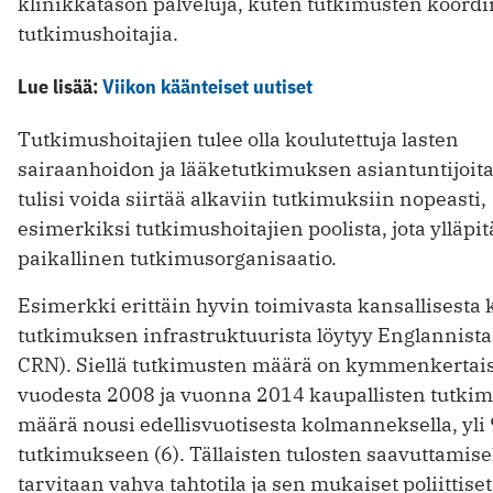
klinikkatason palveluja, kuten tutkimusten koordin
tutkimushoitajia.
Lue lisää:
Viikon käänteiset uutiset
Tutkimushoitajien tulee olla koulutettuja lasten
sairaanhoidon ja lääketutkimuksen asiantuntijoita
tulisi voida siirtää alkaviin tutkimuksiin nopeasti,
esimerkiksi tutkimushoitajien poolista, jota ylläpit
paikallinen tutkimusorganisaatio.
Esimerkki erittäin hyvin toimivasta kansallisesta 
tutkimuksen infrastruktuurista löytyy Englannist
CRN). Siellä tutkimusten määrä on kymmenkertai
vuodesta 2008 ja vuonna 2014 kaupallisten tutki
määrä nousi edellisvuotisesta kolmanneksella, yli
tutkimukseen (6). Tällaisten tulosten saavuttamise
tarvitaan vahva tahtotila ja sen mukaiset poliittiset