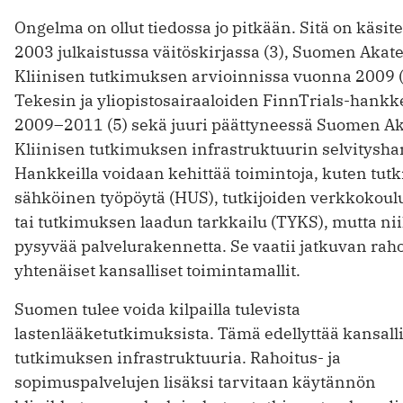
Ongelma on ollut tiedossa jo pitkään. Sitä on käsit
2003 julkaistussa väitöskirjassa (3), Suomen Aka
Kliinisen tutkimuksen arvioinnissa vuonna 2009 (
Tekesin ja yliopistosairaaloiden FinnTrials-hankk
2009–2011 (5) sekä juuri päättyneessä Suomen A
Kliinisen tutkimuksen infrastruktuurin selvitysh
Hankkeilla voidaan kehittää toimintoja, kuten tutk
sähköinen työpöytä (HUS), tutkijoiden verkkokoul
tai tutkimuksen laadun tarkkailu (TYKS), mutta niil
pysyvää palvelurakennetta. Se vaatii jatkuvan rah
yhtenäiset kansalliset toimintamallit.
Suomen tulee voida kilpailla tulevista
lastenlääketutkimuksista. Tämä edellyttää kansall
tutkimuksen infrastruktuuria. Rahoitus- ja
sopimuspalvelujen lisäksi tarvitaan käytännön