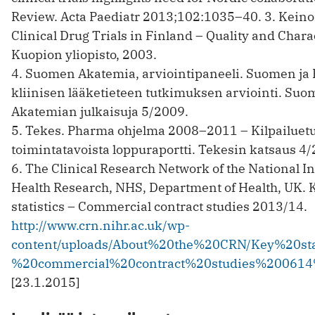
Review. Acta Paediatr 2013;102:1035–40. 3. Keino
Clinical Drug Trials in Finland – Quality and Charac
Kuopion yliopisto, 2003.
4. Suomen Akatemia, arviointi­paneeli. Suomen ja
kliinisen lääketieteen tutkimuksen arviointi. Su
Akatemian julkaisuja 5/2009.
5. Tekes. Pharma ohjelma 2008–2011 – Kilpailuetu
toimintatavoista loppuraportti. Tekesin katsaus 4
6. The Clinical Research Network of the National Ins
Health ­Research, NHS, Department of Health, UK. 
statistics – Commercial contract studies 2013/14.
http://www.crn.nihr.ac.uk/wp-
content/uploads/About%20the%20CRN/Key%20st
%20commercial%20contract%20studies%200614
[23.1.2015]