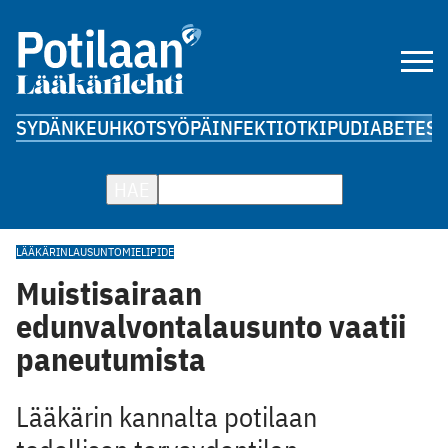
SYDÄN
KEUHKOT
SYÖPÄ
INFEKTIOT
KIPU
DIABETES
A
HAE
LÄÄKÄRINLAUSUNTO
MIELIPIDE
Muistisairaan
edunvalvontalausunto vaatii
paneutumista
Lääkärin kannalta potilaan