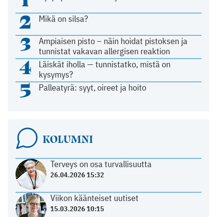
2
Mikä on silsa?
3
Ampiaisen pisto – näin hoidat pistoksen ja
tunnistat vakavan allergisen reaktion
4
Läiskät iholla — tunnistatko, mistä on
kysymys?
5
Palleatyrä: syyt, oireet ja hoito
KOLUMNI
Terveys on osa turvallisuutta
26.04.2026 15:32
Viikon käänteiset uutiset
15.03.2026 10:15