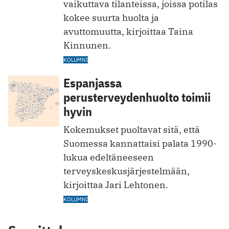
vaikuttava tilanteissa, joissa potilas
kokee suurta huolta ja
avuttomuutta, kirjoittaa Taina
Kinnunen.
KOLUMNI
Espanjassa
perusterveydenhuolto toimii
hyvin
Kokemukset puoltavat sitä, että
Suomessa kannattaisi palata 1990-
lukua edeltäneeseen
terveyskeskusjärjestelmään,
kirjoittaa Jari Lehtonen.
KOLUMNI