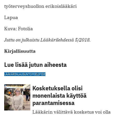
työterveyshuollon erikoislääkäri
Lapua
Kuva: Fotolia
Juttu on julkaistu Lääkärilehdessä 5/2018.
Kirjallisuutta
Lue lisää jutun aiheesta
LÄÄKÄRINLAUSUNTO
MIELIPIDE
Kosketuksella olisi
monenlaista käyttöä
parantamisessa
Lääkärin välittävä kosketus voi olla