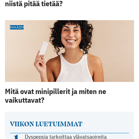
niistä pitää tietää?
EHKÄISY
Mitä ovat minipillerit ja miten ne
vaikuttavat?
VIIKON LUETUIMMAT
1
Dyspepsia tarkoittaa ylävatsaoireita