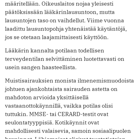
määritellään. Oikeuslaitos nojaa yleisesti
päätöksissään lääkärinlausuntoon, mutta
lausuntojen ­taso on vaihdellut. Viime vuonna
laadittu lausuntopohja yhtenäistää käytäntöjä,
jos se otetaan laajamittaisesti käyttöön.
Lääkärin kannalta potilaan todellisen
terveydentilan selvittäminen luotettavasti on
usein sangen haasteellista.
Muistisairauksien monista ilmenemismuodoista
johtuen ajankohtaista sairauden astetta on
mahdoton arvioida yksittäisellä
vastaanottokäynnillä, vaikka potilas olisi
tuttukin. MMSE- tai CERARD-testit ovat
seulontatyyppisiä. Kotikäynnit ovat
mahdollisesti valaisevia, samoin sosiaalipuolen