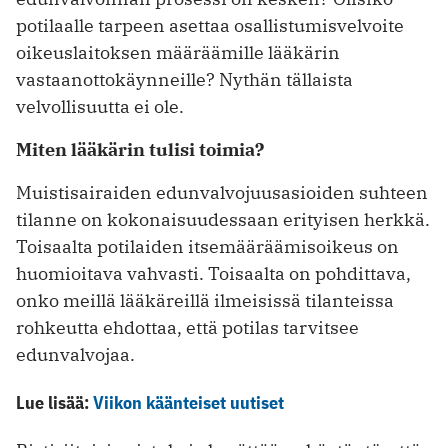
potilaalle tarpeen asettaa osallistumisvelvoite
oikeuslaitoksen määräämille lääkärin
vastaanottokäynneille? Nythän tällaista
velvollisuutta ei ole.
Miten lääkärin tulisi toimia?
Muistisairaiden edunvalvojuusasioiden suhteen
tilanne on kokonaisuudessaan erityisen herkkä.
Toisaalta potilaiden itsemääräämisoikeus on
huomioitava vahvasti. Toisaalta on pohdittava,
onko meillä lääkäreillä ilmeisissä tilanteissa
rohkeutta ehdottaa, että potilas tarvitsee
edunvalvojaa.
Lue lisää:
Viikon käänteiset uutiset