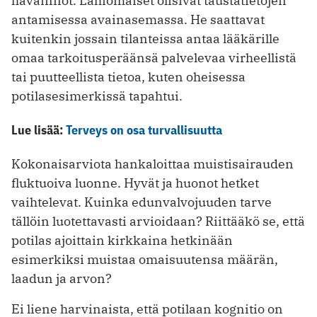
havainnot. Lähiomaiset olisivat taustatietojen
antamisessa avainasemassa. He saattavat
kuitenkin jossain tilanteissa antaa lääkärille
omaa tarkoitusperäänsä palvelevaa virheellistä
tai puutteellista tietoa, kuten oheisessa
potilasesimerkissä tapahtui.
Lue lisää:
Terveys on osa turvallisuutta
Kokonaisarviota hankaloittaa muistisairauden
fluktuoiva luonne. Hyvät ja huonot hetket
vaihtelevat. Kuinka edunvalvojuuden tarve
tällöin luotettavasti arvioidaan? Riittääkö se, että
potilas ajoittain kirkkaina hetkinään
esimerkiksi muistaa omaisuutensa määrän,
laadun ja arvon?
Ei liene harvinaista, että potilaan kognitio on