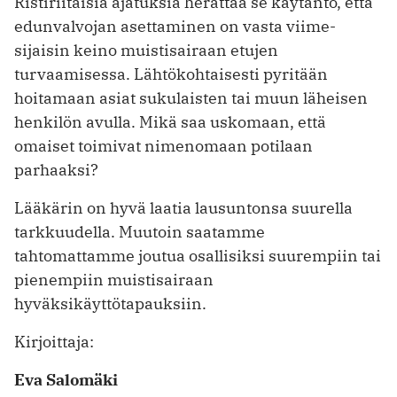
Ristiriitaisia ajatuksia herättää se käytäntö, ­että
edunvalvojan asettaminen on vasta viime­
sijaisin keino muistisairaan etujen
turvaamisessa. Lähtökohtaisesti pyritään
hoitamaan ­asiat sukulaisten tai muun läheisen
henkilön avulla. Mikä saa uskomaan, että
omaiset toimivat nimenomaan potilaan
parhaaksi?
Lääkärin on hyvä laatia lausuntonsa suurella
tarkkuudella. Muutoin saatamme
tahtomattamme joutua osallisiksi suurempiin tai
pienempiin muistisairaan
hyväksikäyttötapauksiin.
Kirjoittaja:
Eva Salomäki