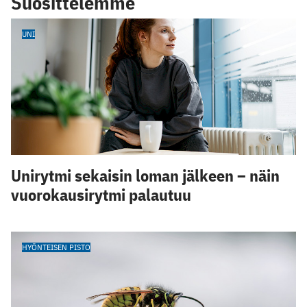
Suosittelemme
UNI
Unirytmi sekaisin loman jälkeen – näin
vuorokausirytmi palautuu
HYÖNTEISEN PISTO