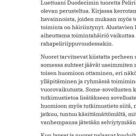
Luettuani Duodecimin tuoretta Peli
olevan perusteltua. Kirjassa kerrot
havainnoista, joiden mukaan myös to
toiminta on häiriintynyt. Alustavie
aiheuttama toimintahäiriö vaikuttaa
rahapeliriippuvuudessakin.
Nuoret tarvitsevat kiistatta perheen 
somessa suhteet jäävät useimmiten nä
toisen huomioon ottaminen, eri nä
ylläpitäminen ja ryhmässä toimimine
vuorovaikutusta. Some-sovellusten k
tutkimustietoa lisätäkseen sovellust
huomioon myös tutkimustieto siitä, 
jatkuu, tuntuu käsittämättömältä, mi
vanhempansa jätetään selviytymään 
Kun lapset ja nuoret palaavat koului