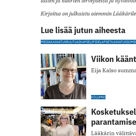
lasten ja nuorten terveydessä ja hyvinvoi
Kirjoitus on julkaistu aiemmin Lääkärile
Lue lisää jutun aiheesta
MEDIAKASVATUS
RUUTUAIKA
MIELIPIDE
LAPSET
KASVATUS
SOME
Viikon käänt
Eija Kalso summa
KOLUMNI
Kosketuksell
parantamis
Lääkärin välittävä