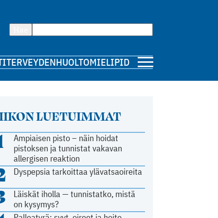
Hae
TI
TERVEYDENHUOLTO
MIELIPIDE
IIKON LUETUIMMAT
1
Ampiaisen pisto – näin hoidat
pistoksen ja tunnistat vakavan
allergisen reaktion
2
Dyspepsia tarkoittaa ylävatsaoireita
3
Läiskät iholla — tunnistatko, mistä
on kysymys?
Palleatyrä: syyt, oireet ja hoito