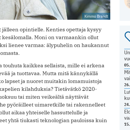
Kimmo Brandt
t jälleen opintielle. Kenties opettaja kysyy
yt kesälomalla. Moni on varmaankin ollut
Yksi lienee varmaa: älypuhelin on haukannut
Un
lomasta.
vu
ja touhuta kaikkea sellaista, mille ei arkena
05
Mi
kevää ja tuottavaa. Mutta mitä kännykällä
va
tko lapset ja nuoret muitakin lomamuistoja
26
ikapelien kilahduksia? Tietävätkö 2020-
Lu
oksuu tai miten veikeältä näyttävät
ku
 pyöräilleet uimaretkille tai rakennelleet
24
El
lut aikaa yhteiselle hassuttelulle ja
va
lleet yhtä tiukasti teknologian pauloissa kuin
15