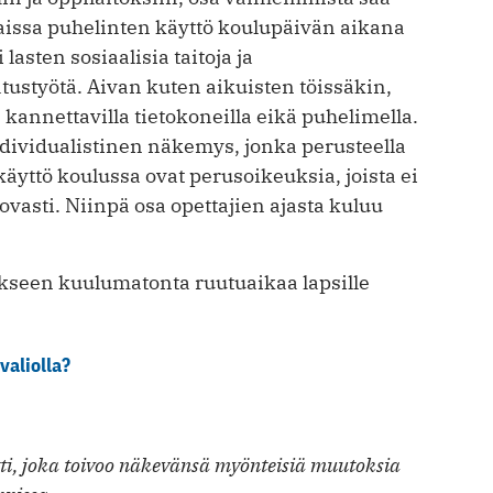
aissa puhelinten käyttö koulupäivän aikana
i lasten sosiaalisia taitoja ja
ustyötä. Aivan kuten aikuisten töissäkin,
 kannettavilla tietokoneilla eikä puhelimella.
individualistinen näkemys, jonka perusteella
käyttö koulussa ovat perusoikeuksia, joista ei
ovasti. Niinpä osa opettajien ajasta kuluu
ukseen kuulumatonta ruutuaikaa lapsille
valiolla?
tti, joka toivoo näkevänsä myönteisiä muutoksia