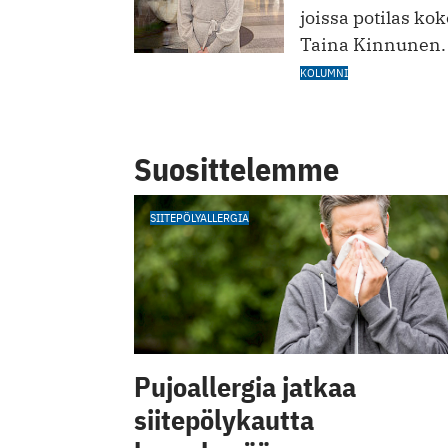
joissa potilas kok
Taina Kinnunen.
KOLUMNI
Suosittelemme
SIITEPÖLYALLERGIA
Pujoallergia jatkaa
siitepölykautta