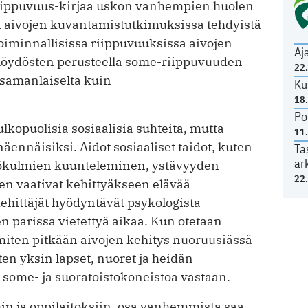
riippuvuus-kirjaa uskon vanhempien huolen
an aivojen kuvantamistutkimuksissa tehdyistä
iminnallisissa riippuvuuksissa aivojen
Aj
n löydösten perusteella some-riippuvuuden
22
 samanlaiselta kuin
Ku
18
Po
ulkopuolisia sosiaalisia suhteita, mutta
11
ennäisiksi. Aidot sosiaaliset taidot, kuten
Ta
ar
kökulmien kuunteleminen, ystävyyden
22
n vaativat kehittyäkseen elävää
ehittäjät hyödyntävät psykologista
en parissa vietettyä aikaa. Kun otetaan
miten pitkään aivojen kehitys nuoruusiässä
ten yksin lapset, nuoret ja heidän
some- ja suoratoistokoneistoa vastaan.
hin ja oppilaitoksiin, osa vanhemmista saa