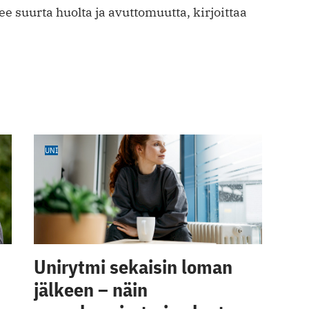
ee suurta huolta ja avuttomuutta, kirjoittaa
UNI
Unirytmi sekaisin loman
jälkeen – näin