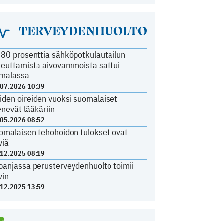
TERVEYDENHUOLTO
i 80 prosenttia sähköpotkulautailun
heuttamista aivovammoista sattui
malassa
.07.2026 10:39
iden oireiden vuoksi suomalaiset
nevät lääkäriin
.05.2026 08:52
omalaisen tehohoidon tulokset ovat
viä
.12.2025 08:19
panjassa perusterveydenhuolto toimii
vin
.12.2025 13:59