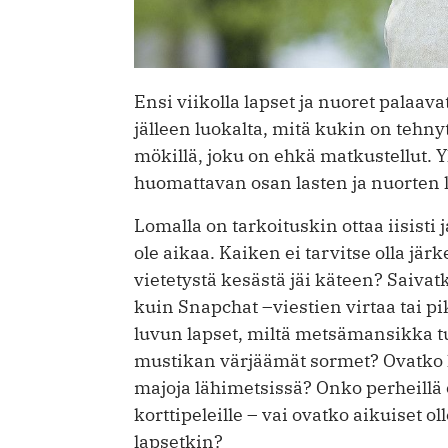
Ensi viikolla lapset ja nuoret palaava
jälleen luokalta, mitä kukin on tehn
mökillä, joku on ehkä matkustellut. 
huomattavan osan lasten ja nuorten 
Lomalla on tarkoituskin ottaa iisisti 
ole aikaa. Kaiken ei tarvitse olla jär
vietetystä kesästä jäi käteen? Saiva
kuin Snapchat –viestien virtaa tai p
luvun lapset, miltä metsämansikka tu
mustikan värjäämät sormet? Ovatko he
majoja lähimetsissä? Onko perheillä ol
korttipeleille – vai ovatko aikuiset o
lapsetkin?