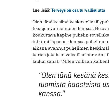
Lue lisää:
Terveys on osa turvallisuutta
Olen tänä kesänä keskustellut älypu
fiksujen vanhempien kanssa. He ovat
koukuttava kapine puhelin sovelluksi
tutkinut lapsensa kanssa puhelimen k
aikana avannut puhelimen keskimäär
kertaa jokaisen valveillaolotunnin a
laulun sanat: ”Miten voikaan kaiken
"Olen tänä kesänä kes
tuomista haasteista u
kanssa."