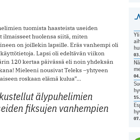
helimien tuomista haasteista useiden
Yl
 ilmaisseet huolensa siitä, miten
ai
neen on joillekin lapsille. Eräs vanhempi oli
hu
äyttötietoja. Lapsi oli edeltävän viikon
03
in 120 kertaa päivässä eli noin yhdeksän
Nä
me
ikana! Mieleeni nousivat Teleks –yhtyeen
04
laiseen roskaan elämä kulua”…
Su
hy
kustellut älypuhelimien
15
Es
seiden fiksujen vanhempien
hy
07