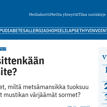
Mediakortti
Me
Ota yhteyttä
Tilaa uutiskirje
PU
DIABETES
ALLERGIA
IHO
MIELI
LAPSET
HYVINVOIN
PELIT
V
sittenkään
ite?
et, miltä metsämansikka tuoksuu
ät mustikan värjäämät sormet?