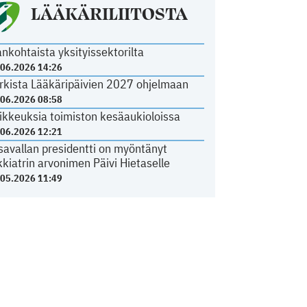
LÄÄKÄRILIITOSTA
ankohtaista yksityissektorilta
.06.2026 14:26
rkista Lääkäripäivien 2027 ohjelmaan
.06.2026 08:58
ikkeuksia toimiston kesäaukioloissa
.06.2026 12:21
savallan presidentti on myöntänyt
kkiatrin arvonimen Päivi Hietaselle
.05.2026 11:49