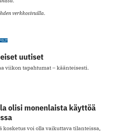
nnissa.
hden verkkosivuilla.
PELIT
eiset uutiset
a viikon tapahtumat – käänteisesti.
a olisi monenlaista käyttöä
essa
 kosketus voi olla vaikuttava tilanteissa,