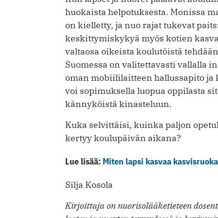
huokaista helpotuksesta. Monissa m
on kielletty, ja nuo rajat tukevat paits
keskittymiskykyä myös kotien kasvat
valtaosa oikeista koulutöistä tehdään
Suomessa on valitettavasti vallalla 
oman mobiililaitteen hallussapito ja 
voi sopimuksella luopua oppilasta sit
kännyköistä kinasteluun.
Kuka selvittäisi, kuinka paljon opet
kertyy koulupäivän aikana?
Lue lisää:
Miten lapsi kasvaa kasvisruoka
Silja Kosola
Kirjoittaja on nuorisolääketieteen dosen