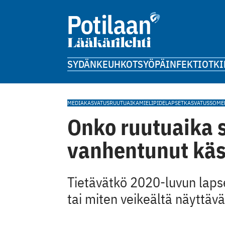
SYDÄN
KEUHKOT
SYÖPÄ
INFEKTIOT
KI
MEDIAKASVATUS
RUUTUAIKA
MIELIPIDE
LAPSET
KASVATUS
SOME
Onko ruutuaika 
vanhentunut käs
Tietävätkö 2020-luvun laps
tai miten veikeältä näyttäv